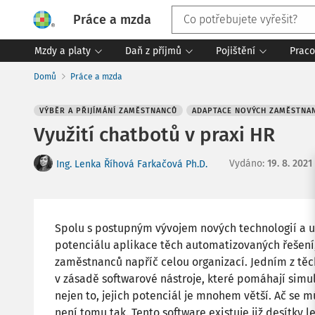
Práce a mzda
Mzdy a platy
Daň z příjmů
Pojištění
Praco
Domů
Práce a mzda
VÝBĚR A PŘIJÍMÁNÍ ZAMĚSTNANCŮ
ADAPTACE NOVÝCH ZAMĚSTNA
Využití chatbotů v praxi HR
Vydáno
:
19. 8. 2021
Ing. Lenka Říhová Farkačová Ph.D.
Spolu s postupným vývojem nových technologií a u
potenciálu aplikace těch automatizovaných řešení
zaměstnanců napříč celou organizací. Jedním z těch
v zásadě softwarové nástroje, které pomáhají simul
nejen to, jejich potenciál je mnohem větší. Ač se m
není tomu tak. Tento software existuje již desítky l