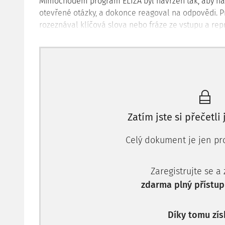
Mimochodem program ELIZA byl navržen tak, aby nap
otevřené otázky, a dokonce reagoval na odpovědi. P
rozeznával klíčová slova nebo fráze ze vstupu a r
klíčových slov z předprogramovaných odpovědí. Právě
a interakce se skutečnou lidskou bytostí, ačkoli byl
Soudobá úroveň a funkce chatbot
Chatboti, kteří jsou využíváni v 21. století, se v mno
poskytují konverzační zážitek napodobující konverza
poradenské společnosti KPMG jsou
chatboti nebo di
Zatím jste si přečetli
zaměřené na konverzační řešení požadavků zákaz
přirozeného jazyka a umělé inteligence může bot in
Celý dokument je jen pro
podniknout kroky nezbytné k odpovídající reakci (KP
Zaregistrujte se a
Právě výše uvedené vymezení také determinuje hlavn
zdarma plný přístup
systémů pro technickou údržbu a poradenství 
seznámení a přizpůsobení se požadavkům zaměs
Díky tomu zís
organizace, ve fázi přípravy nových produktů či s