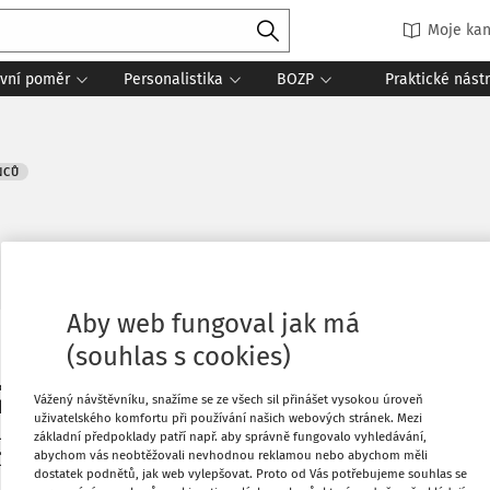
Moje kan
vní poměr
Personalistika
BOZP
Praktické nást
NCŮ
22 minut čtení
Zdroj
:
Práce a mzda 9/2021
Aby web fungoval jak má
(souhlas s cookies)
mělé inteligence dochází k růstu
Tisknout
, která mohou ulehčit každodenní práci
Vážený návštěvníku, snažíme se ze všech sil přinášet vysokou úroveň
to řešení jsou i chatboti. Chatboti jsou
uživatelského komfortu při používání našich webových stránek. Mezi
Oblíbené
ovat lidskou konverzaci (chatování), ale
základní předpoklady patří např. aby správně fungovalo vyhledávání,
abychom vás neobtěžovali nevhodnou reklamou nebo abychom měli
ůže zdát, že chatboti jsou novinkou,
dostatek podnětů, jak web vylepšovat. Proto od Vás potřebujeme souhlas se
et, ovšem až nyní je možné plně využít
Sdílet