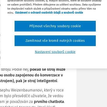
zpracováním souborů cookies, tj. malých souborů, které se dočasně ukládají
Jak konkrétně chatboty využít v rámci
ve vašem prohlížeči. Předem děkujeme za udělení souhlasu. Data využijeme
ke zlepšování našich služeb a přizpůsobení obsahu webu přímo Vám na
těmito otázkami se bude zabývat
míru.
Oznámení o ochraně osobních údajů a souborů cookie
Stáhnout
Přijmout všechny soubory cookie
Poznámka
HR je vhodné ohlédnout se zpátky do 2.
hatbot. Právě v tomto období Alan Turing,
ky doslova předběhly svou dobu, začal
Zamítnout vše kromě nutných cookies
 myslet. V roce 1950 pak publikoval svůj
nce“. Následně představil tzv. Turingův
Nastavení souborů cookie
rčitý systém umělé inteligence opravdu
i toho, že i stroje mohou myslet a jsou
strojů. Podle něj,
pokud se stroj může
hou osobu zapojenou do konverzace v
trojem), pak je stroj inteligentní
.
Josephu Weizenbaumanovi, který v roce
em bylo přesvědčit uživatele, že vedou
gram je považován za
prvního chatbota
.