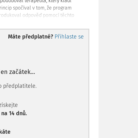
odoboval terapeuta, který kladl
rincip spočíval v tom, že program
eprodukoval odpověď pomocí těchto
 tento princip vytvořil iluzi porozumění
 tento proces mechanizovaný.
Máte předplatné?
Přihlaste se
ů
hém podobají výše zmíněné ELIZE, tj.
ce se skutečnými lidmi. Podle definice
gitální asistenti
formou digitální práce
 jen začátek…
níků a zaměstnanců
. Pomocí zpracování
terpretovat záměr uživatele a
 předplatitele.
MG, 2018).
 získejte
í použití chatbotů v oblastech:
 na 14 dnů.
zaměstnancům a zákazníkům,
tnance nebo zákazníka, případně
káte
lužeb.;