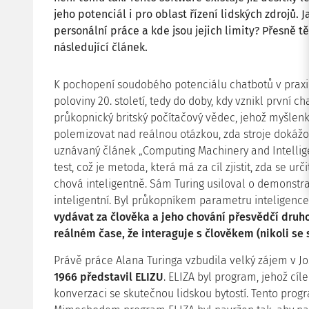
jeho potenciál i pro oblast řízení lidských zdrojů. 
personální práce a kde jsou jejich limity? Přesně 
následující článek.
K pochopení soudobého potenciálu chatbotů v praxi 
poloviny 20. století, tedy do doby, kdy vznikl první c
průkopnický britský počítačový vědec, jehož myšlen
polemizovat nad reálnou otázkou, zda stroje dokážou
uznávaný článek „Computing Machinery and Intellige
test, což je metoda, která má za cíl zjistit, zda se u
chová inteligentně. Sám Turing usiloval o demonstrac
inteligentní. Byl průkopníkem parametru inteligence 
vydávat za člověka a jeho chování přesvědčí dru
reálném čase, že interaguje s člověkem (nikoli se s
Právě práce Alana Turinga vzbudila velký zájem v 
1966 představil ELIZU
. ELIZA byl program, jehož cíl
konverzaci se skutečnou lidskou bytostí. Tento pro