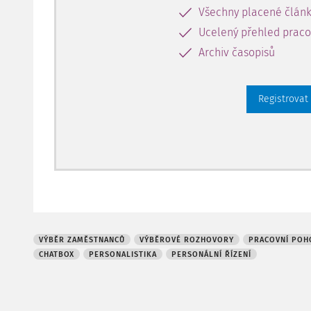
zpracování zákaznických dotazů, stížností, záruk 
Všechny placené člán
vyhledávání asistovaných informací atd.
Ucelený přehled pracov
Jedná se o všechny činnosti a procesy, kde by jedn
Archiv časopisů
mohly získat standardizované automatizované odpově
zdroje. Rozsah
Registrovat
VÝBĚR ZAMĚSTNANCŮ
VÝBĚROVÉ ROZHOVORY
PRACOVNÍ POH
CHATBOX
PERSONALISTIKA
PERSONÁLNÍ ŘÍZENÍ