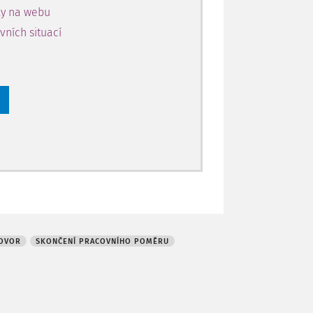
a reklamací;
ky na webu
ních situací
otné dotazy zaměstnanců nebo zákazníků
di, aniž by bylo nutné zapojovat lidské
OVOR
SKONČENÍ PRACOVNÍHO POMĚRU