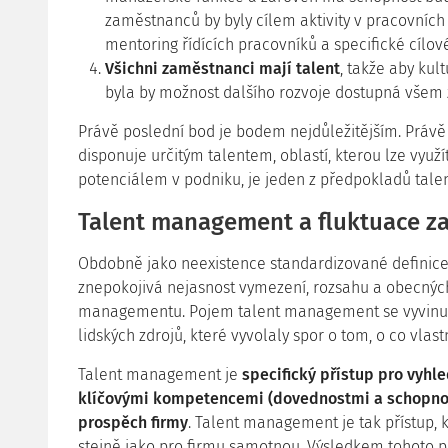
zaměstnanců by byly cílem aktivity v pracovních
mentoring řídících pracovníků a specifické cílov
Všichni zaměstnanci mají talent
, takže aby kul
byla by možnost dalšího rozvoje dostupná vše
Právě poslední bod je bodem nejdůležitějším. Práv
disponuje určitým talentem, oblastí, kterou lze využ
potenciálem v podniku, je jeden z předpokladů tal
Talent management a fluktuace 
Obdobně jako neexistence standardizované definice p
znepokojivá nejasnost vymezení, rozsahu a obecných 
managementu. Pojem talent management se vyvinul a
lidských zdrojů, které vyvolaly spor o tom, o co vlast
Talent management je
specifický přístup pro vyhle
klíčovými kompetencemi (dovednostmi a schopnost
prospěch firmy
. Talent management je tak přístup, 
stejně jako pro firmu samotnou. Výsledkem tohoto př