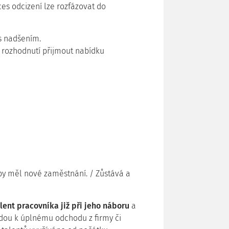
s odcizení lze rozfázovat do
s nadšením.
 rozhodnutí přijmout nabídku
by měl nové zaměstnání. / Zůstává a
lent pracovníka již při jeho náboru
a
edou k úplnému odchodu z firmy či