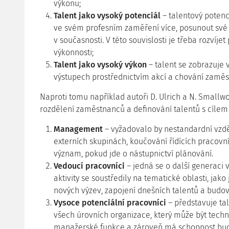
výkonu;
Talent jako vysoký potenciál
– talentový potenc
ve svém profesním zaměření více, posunout své 
v současnosti. V této souvislosti je třeba rozvíje
výkonnosti;
Talent jako vysoký výkon
– talent se zobrazuje 
výstupech prostřednictvím akcí a chování zaměs
Naproti tomu například autoři D. Ulrich a N. Smallwo
rozdělení zaměstnanců a definování talentů s cílem za
Management
– vyžadovalo by nestandardní vzděl
externích skupinách, koučování řídících pracovní
význam, pokud jde o nástupnictví plánování.
Vedoucí pracovníci
– jedná se o další generaci 
aktivity se soustředily na tematické oblasti, jako
nových výzev, zapojení dnešních talentů a budo
Vysoce potenciální pracovníci
– představuje tal
všech úrovních organizace, který může být techn
manažerské funkce a zároveň má schopnost budo