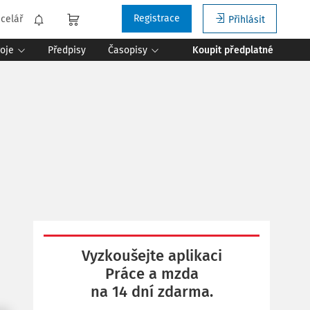
Registrace
celář
Přihlásit
roje
Předpisy
Časopisy
Koupit předplatné
Vyzkoušejte aplikaci
Práce a mzda
na 14 dní zdarma.