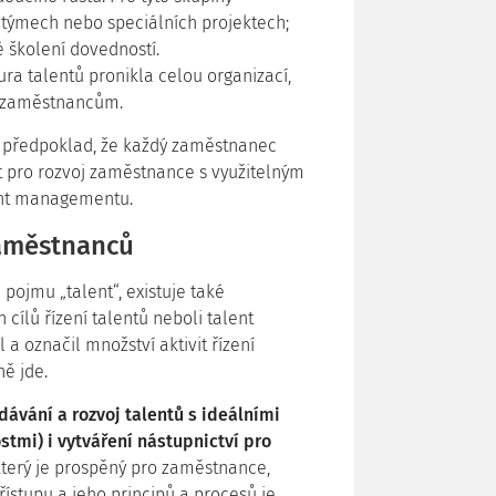
 týmech nebo speciálních projektech;
é školení dovedností.
tura talentů pronikla celou organizací,
m zaměstnancům.
ě předpoklad, že každý zaměstnanec
ít pro rozvoj zaměstnance s využitelným
ent managementu.
zaměstnanců
ojmu „talent“, existuje také
cílů řízení talentů neboli talent
 označil množství aktivit řízení
ně jde.
dávání a rozvoj talentů s ideálními
mi) i vytváření nástupnictví pro
který je prospěný pro zaměstnance,
ístupu a jeho principů a procesů je