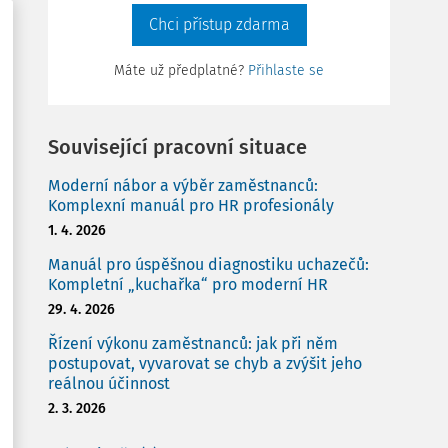
Chci přístup zdarma
Máte už předplatné?
Přihlaste se
Související pracovní situace
Moderní nábor a výběr zaměstnanců:
Komplexní manuál pro HR profesionály
1. 4. 2026
Manuál pro úspěšnou diagnostiku uchazečů:
Kompletní „kuchařka“ pro moderní HR
29. 4. 2026
Řízení výkonu zaměstnanců: jak při něm
postupovat, vyvarovat se chyb a zvýšit jeho
reálnou účinnost
2. 3. 2026