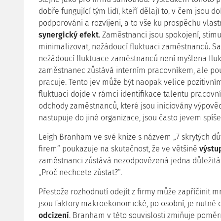
dobře fungující tým lidí, kteří dělají to, v čem jsou do
podporováni a rozvíjeni, a to vše ku prospěchu vlast
synergický efekt
. Zaměstnanci jsou spokojení, stimu
minimalizovat, nežádoucí fluktuaci zaměstnanců. 
nežádoucí fluktuace zaměstnanců není myšlena fluktu
zaměstnanec zůstává interním pracovníkem, ale pou
pracuje. Tento jev může být naopak velice pozitivním,
fluktuaci dojde v rámci identifikace talentu pracovní
odchody zaměstnanců, které jsou iniciovány výpově
nastupuje do jiné organizace, jsou často jevem spíš
Leigh Branham ve své knize s názvem „7 skrytých dů
firem“ poukazuje na skutečnost, že ve většině
výstu
zaměstnanci zůstává nezodpovězená jedna důležitá ot
„Proč nechcete zůstat?“.
Přestože rozhodnutí odejít z firmy může zapříčinit mn
jsou faktory makroekonomické, po osobní, je nutné 
odcizení
. Branham v této souvislosti zmiňuje poměrn