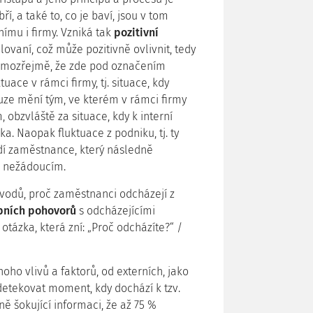
bří, a také to, co je baví, jsou v tom
nímu i firmy. Vzniká tak
pozitivní
lovaní, což může pozitivně ovlivnit, tedy
Samozřejmě, že zde pod označením
ace v rámci firmy, tj. situace, kdy
ze mění tým, ve kterém v rámci firmy
 obzvláště za situace, kdy k interní
ka. Naopak fluktuace z podniku, tj. ty
dí zaměstnance, který následně
e nežádoucím.
vodů, proč zaměstnanci odcházejí z
pních pohovorů
s odcházejícími
ázka, která zní: „Proč odcházíte?“ /
oho vlivů a faktorů, od externích, jako
detekovat moment, kdy dochází k tzv.
ě šokující informaci, že až 75 %