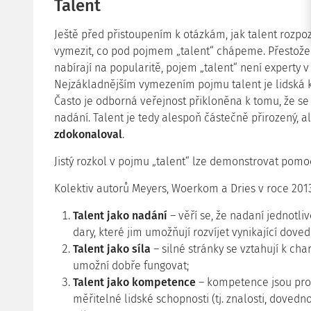
Talent
Ještě před přistoupením k otázkám, jak talent rozpozn
vymezit, co pod pojmem „talent“ chápeme. Přestož
nabírají na popularitě, pojem „talent“ není experty v
Nejzákladnějším vymezením pojmu talent je lidská 
Často je odborná veřejnost přikloněna k tomu, že se
nadání. Talent je tedy alespoň částečně přirozený, a
zdokonaloval
.
Jistý rozkol v pojmu „talent“ lze demonstrovat pomo
Kolektiv autorů Meyers, Woerkom a Dries v roce 2013 
Talent jako nadání
– věří se, že nadaní jednotli
dary, které jim umožňují rozvíjet vynikající doved
Talent jako síla
– silné stránky se vztahují k cha
umožní dobře fungovat;
Talent jako kompetence
– kompetence jsou proj
měřitelné lidské schopnosti (tj. znalosti, dovedn