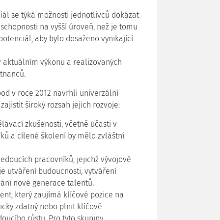
iál se týká možnosti jednotlivců dokázat
schopnosti na vyšší úroveň, než je tomu
t potenciál, aby bylo dosaženo vynikající
v aktuálním výkonu a realizovaných
tnanců.
od v roce 2012 navrhli univerzální
jistit široký rozsah jejich rozvoje:
ávací zkušenosti, včetně účasti v
ků a cílené školení by mělo zvláštní
vedoucích pracovníků, jejichž vývojové
 je utváření budoucnosti, vytváření
vání nové generace talentů.
ent, který zaujímá klíčové pozice na
icky zdatný nebo plnit klíčové
ucího růstu. Pro tyto skupiny