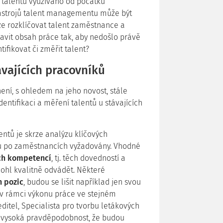
 talentů využíváno od počátku
ástrojů talent managementu může být
ze rozklíčovat talent zaměstnance a
avit obsah práce tak, aby nedošlo právě
tifikovat či změřit talent?
ávajících pracovníků
ení, s ohledem na jeho novost, stále
entifikaci a měření talentů u stávajících
entů je skrze analýzu klíčových
sou po zaměstnancích vyžadovány. Vhodné
vých kompetencí
, tj. těch dovedností a
mohl kvalitně odvádět. Některé
h pozic
, budou se lišit například jen svou
c v rámci výkonu práce ve stejném
itel, Specialista pro tvorbu letákových
 je vysoká pravděpodobnost, že budou