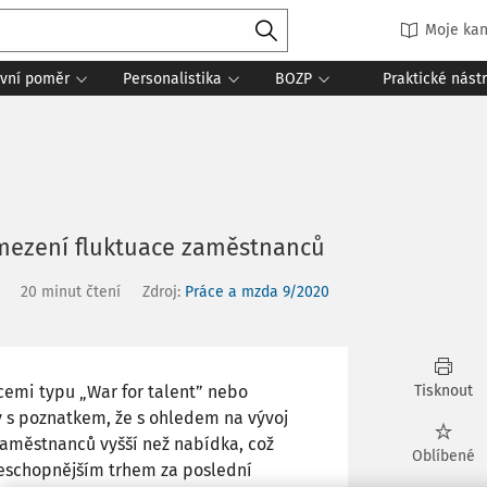
Moje kan
vní poměr
Personalistika
BOZP
Praktické nást
amezení fluktuace zaměstnanců
20 minut čtení
Zdroj
:
Práce a mzda 9/2020
acemi typu „War for talent” nebo
Tisknout
ly s poznatkem, že s ohledem na vývoj
zaměstnanců vyšší než nabídka, což
Oblíbené
ceschopnějším trhem za poslední