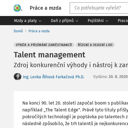
Práce a mzda
Mzdy a platy
Daň z příjmů
Pojištění
Praco
Domů
Práce a mzda
VÝBĚR A PŘIJÍMÁNÍ ZAMĚSTNANCŮ
ŘÍZENÍ A VEDENÍ LIDÍ
Talent management
Zdroj konkurenční výhody i nástroj k z
Vydáno
:
20. 8. 2020
Ing. Lenka Říhová Farkačová Ph.D.
Na konci 90. let 20. století započal boom s publik
například „The Talent Edge”. Právě tyto tituly přiš
pokročilých technologií je poptávka po talentech 
následně způsobilo, že trh talentů je nejkonkuren