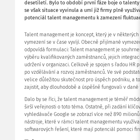
desetiletí. Bylo to období první fáze boje o talenty
se však situace vyvinula a umí již firmy plně využí
potenciál talent managementu k zamezení fluktu
Talent management je koncept, který je v některých
vymezení se v čase vyvíjí. Obecně přijímané vymez
odpovídá formulaci: Talent management je souhrnem 
výběru kvalifikovaných zaměstnanců, jejich integrac
udržení v organizaci. Celkově je spojen s řadou HR 
po vzdělávání a rozvoj zaměstnanců. Ve své podstat
velice důležitou skutečnost pro úspěch podniku, a t
zajistit, aby dlouhodobě a úspěšně fungovali v dané 
Dalo by se říci, že talent management je téměř módní
širší veřejnosti o toto téma. Ostatně, při zadání kl
vyhledávače Google se zobrazí více než 890 milionů 
nástroje, které v rámci talent managementu využívají
softwarových řešení, které mají potenciál pomoci fir