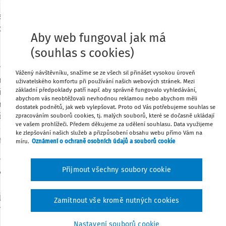
 v procesech řízení lidských zdrojů. Jak
vat talent management? Jak využít plný
Sdílet
ace zaměstnanců?
Aby web fungoval jak má
Stáhnout
(souhlas s cookies)
 ohledech těžko uchopitelný a jeho
ení talent managementu aktuálně
Vážený návštěvníku, snažíme se ze všech sil přinášet vysokou úroveň
Poznámka
činností, které slouží k efektivnímu
uživatelského komfortu při používání našich webových stránek. Mezi
základní předpoklady patří např. aby správně fungovalo vyhledávání,
i do organizační struktury a následnému
abychom vás neobtěžovali nevhodnou reklamou nebo abychom měli
procesů od výběru přes řízení výkonu až
dostatek podnětů, jak web vylepšovat. Proto od Vás potřebujeme souhlas se
ě usiluje o elementární, ale zároveň
zpracováním souborů cookies, tj. malých souborů, které se dočasně ukládají
ve vašem prohlížeči. Předem děkujeme za udělení souhlasu. Data využijeme
o
získat ty pravé lidi na ta pravá místa
a
ke zlepšování našich služeb a přizpůsobení obsahu webu přímo Vám na
firmě.
míru.
Oznámení o ochraně osobních údajů a souborů cookie
 záležitostí, což dokládá i zájem firem a
Přijmout všechny soubory cookie
íčového slova „talent management“ do
výsledků. Firmy se snaží ukazovat
, stejně jako vzniká celá řada
Zamítnout vše kromě nutných cookies
mám v jejich snažení.
Nastavení souborů cookie