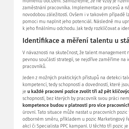
momentu odcizení. Samozřejmě, že ne vždy je řízení
zaměstnání pracovníka. Implementace procesů a n
novodobou záležitostí. Ovšem i v takovém případě l
pomoci mu naplnit jeho potenciál. Následně mu upr
k jeho finálnímu odchodu. Jak tedy rozklíčovat a iden
Identifikace a měření talentu u st
V návaznosti na skutečnost, že talent management n
pevnou součástí strategií, se nejdříve zaměříme na id
pracovníků.
Jeden z možných praktických přístupů na detekci tal
kompetencí, tedy schopností a dovedností, které j
je
u každé pracovní pozice zvolit tři až pět klíčo
schopností, bez kterých by pracovník svou práci ne
kompetence budou v platnosti pro více pracovníc
úrovní. Tato situace může nastat u pracovních pozi
odborném směru, příkladem u pozic Marketingový řed
akcí či Specialista PPC kampaní. U těchto tří pozic