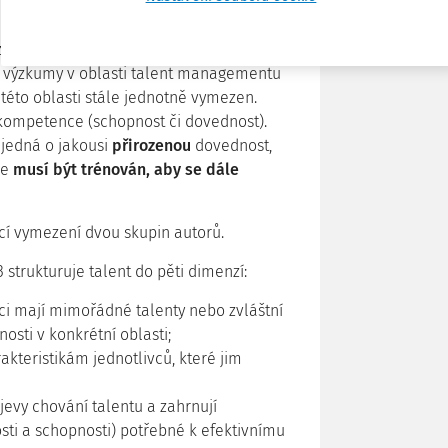
at nebo jak jej měřit, je důležité
e výzkumy v oblasti talent managementu
 této oblasti stále jednotně vymezen.
kompetence (schopnost či dovednost).
 jedná o jakousi
přirozenou
dovednost,
le
musí být trénován, aby se dále
cí vymezení dvou skupin autorů.
strukturuje talent do pěti dimenzí:
vci mají mimořádné talenty nebo zvláštní
nosti v konkrétní oblasti;
rakteristikám jednotlivců, které jim
evy chování talentu a zahrnují
osti a schopnosti) potřebné k efektivnímu