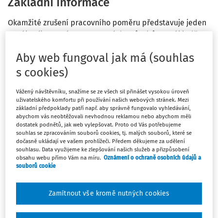
Základní informace
Okamžité zrušení pracovního poměru představuje jeden
ze zákoníkem práce stanovených způsobů, na základě
nichž může být pracovní poměr rozvázán. Jak již vyplývá
Aby web fungoval jak má (souhlas
z názvu institutu, na jeho základě zaniká pracovní poměr
okamžitě, tedy již okamžikem doručení tohoto jednání
s cookies)
druhé straně. Případné uvedení dřívějšího nebo i
pozdějšího data nemá žádný právní účinek. Důvody, na
Vážený návštěvníku, snažíme se ze všech sil přinášet vysokou úroveň
uživatelského komfortu při používání našich webových stránek. Mezi
základě nichž lze přistoupit k okamžitému zrušení,
základní předpoklady patří např. aby správně fungovalo vyhledávání,
stanovuje zákon a strany si je nemohou upravit odlišně.
abychom vás neobtěžovali nevhodnou reklamou nebo abychom měli
dostatek podnětů, jak web vylepšovat. Proto od Vás potřebujeme
To platí jak pro zaměstnance (na rozdíl od výpovědi,
souhlas se zpracováním souborů cookies, tj. malých souborů, které se
kterou může dát zaměstnanec z jakéhokoliv důvodu
dočasně ukládají ve vašem prohlížeči. Předem děkujeme za udělení
souhlasu. Data využijeme ke zlepšování našich služeb a přizpůsobení
nebo bez uvedení důvodu), tak pro zaměstnavatele.
obsahu webu přímo Vám na míru.
Oznámení o ochraně osobních údajů a
souborů cookie
Zamítnout vše kromě nutných cookies
Máte předplatné?
Přihlaste se