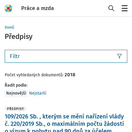
Práce a mzda
Menu
Domů
Předpisy
Filtr
2018
Počet vyhledaných dokumentů:
Řadit podle
:
Nejnovější
Nejstarší
PŘEDPISY
109/2026 Sb. , kterým se mění nařízení vlády
č. 220/2019 Sb., o maximálním počtu žádostí
o vízum k pobytu nad 90 dnů za účelem