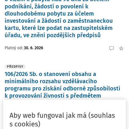
podnikání, žádostí o povolení k
dlouhodobému pobytu za účelem
investování a žádostí o zaměstnaneckou
kartu, které lze podat na zastupitelském
úřadu, ve znění pozdějších předpisů
Platný od
:
30. 6. 2026
PŘEDPISY
106/2026 Sb. o stanovení obsahu a
minimálního rozsahu vzdělávacího
programu pro získání odborné způsobilosti
k provozování živnosti s předmětem
podnikání "Poskytování služeb v oblasti
poradenské psychoterapie"
Aby web fungoval jak má (souhlas
s cookies)
Platný od
:
30. 6. 2026