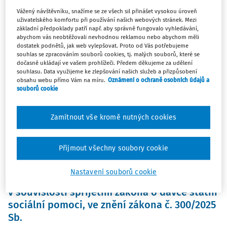
Vážený návštěvníku, snažíme se ze všech sil přinášet vysokou úroveň
uživatelského komfortu při používání našich webových stránek. Mezi
PŘEDPISY
základní předpoklady patří např. aby správně fungovalo vyhledávání,
90/2026 Sb. , kterým se mění zákon č.
abychom vás neobtěžovali nevhodnou reklamou nebo abychom měli
589/1992 Sb., o pojistném na sociální
dostatek podnětů, jak web vylepšovat. Proto od Vás potřebujeme
souhlas se zpracováním souborů cookies, tj. malých souborů, které se
zabezpečení a příspěvku na státní politiku
dočasně ukládají ve vašem prohlížeči. Předem děkujeme za udělení
zaměstnanosti, ve znění pozdějších předpisů
souhlasu. Data využijeme ke zlepšování našich služeb a přizpůsobení
obsahu webu přímo Vám na míru.
Oznámení o ochraně osobních údajů a
souborů cookie
Platný od
:
30. 6. 2026
Zamítnout vše kromě nutných cookies
PŘEDPISY
93/2026 Sb. , kterým se mění zákon č.
Přijmout všechny soubory cookie
117/1995 Sb., o státní sociální podpoře, ve
znění pozdějších předpisů, a zákon č.
Nastavení souborů cookie
152/2025 Sb., kterým se mění některé zákony
v souvislosti spřijetím zákona o dávce státní
sociální pomoci, ve znění zákona č. 300/2025
Sb.