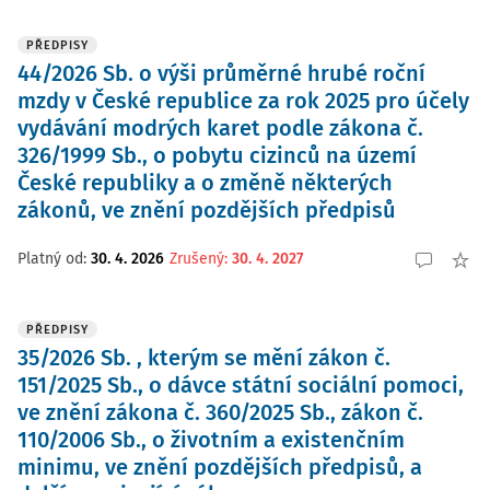
PŘEDPISY
44/2026 Sb. o výši průměrné hrubé roční
mzdy v České republice za rok 2025 pro účely
vydávání modrých karet podle zákona č.
326/1999 Sb., o pobytu cizinců na území
České republiky a o změně některých
zákonů, ve znění pozdějších předpisů
Platný od
:
30. 4. 2026
Zrušený
:
30. 4. 2027
PŘEDPISY
35/2026 Sb. , kterým se mění zákon č.
151/2025 Sb., o dávce státní sociální pomoci,
ve znění zákona č. 360/2025 Sb., zákon č.
110/2006 Sb., o životním a existenčním
minimu, ve znění pozdějších předpisů, a