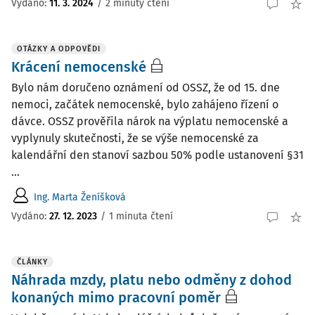
Vydáno
:
11. 3. 2024
/
2 minuty čtení
OTÁZKY A ODPOVĚDI
Krácení nemocenské
Bylo nám doručeno oznámení od OSSZ, že od 15. dne
nemoci, začátek nemocenské, bylo zahájeno řízení o
dávce. OSSZ prověřila nárok na výplatu nemocenské a
vyplynuly skutečnosti, že se výše nemocenské za
kalendářní den stanoví sazbou 50% podle ustanovení §31
...
Ing. Marta Ženíšková
Vydáno
:
27. 12. 2023
/
1 minuta čtení
ČLÁNKY
Náhrada mzdy, platu nebo odměny z dohod
konaných mimo pracovní poměr