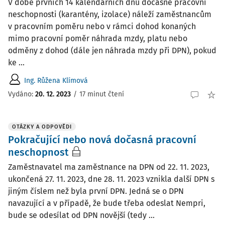
V době prvních 14 kalendářních dnů dočasné pracovní
neschopnosti (karantény, izolace) náleží zaměstnancům
v pracovním poměru nebo v rámci dohod konaných
mimo pracovní poměr náhrada mzdy, platu nebo
odměny z dohod (dále jen náhrada mzdy při DPN), pokud
ke ...
Ing. Růžena Klímová
Vydáno:
20. 12. 2023
/
17 minut čtení
OTÁZKY A ODPOVĚDI
Pokračující nebo nová dočasná pracovní
neschopnost
Zaměstnavatel ma zaměstnance na DPN od 22. 11. 2023,
ukončená 27. 11. 2023, dne 28. 11. 2023 vznikla další DPN s
jiným číslem než byla první DPN. Jedná se o DPN
navazující a v případě, že bude třeba odeslat Nempri,
bude se odesílat od DPN novější (tedy ...