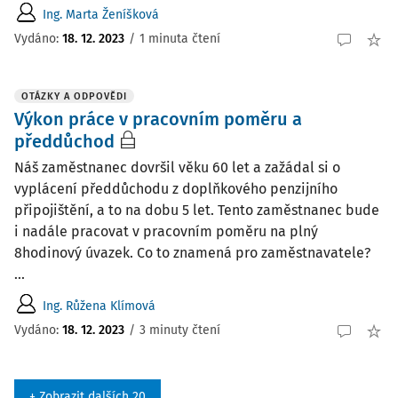
Ing. Marta Ženíšková
Vydáno
:
18. 12. 2023
/
1 minuta čtení
OTÁZKY A ODPOVĚDI
Výkon práce v pracovním poměru a
předdůchod
Náš zaměstnanec dovršil věku 60 let a zažádal si o
vyplácení předdůchodu z doplňkového penzijního
připojištění, a to na dobu 5 let. Tento zaměstnanec bude
i nadále pracovat v pracovním poměru na plný
8hodinový úvazek. Co to znamená pro zaměstnavatele?
...
Ing. Růžena Klímová
Vydáno
:
18. 12. 2023
/
3 minuty čtení
+ Zobrazit dalších 20