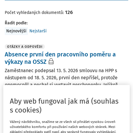
126
Počet vyhledaných dokumentů:
Řadit podle
:
Nejnovější
Nejstarší
OTÁZKY A ODPOVĚDI
Absence první den pracovního poměru a
výkazy na OSSZ
Zaměstnanec podepsal 13. 5. 2026 smlouvu na HPP s
nástupem od 18. 5. 2026, první den nepřišel, protože
onemocněl a nechal si vystavit neschopenku. Jelikož
nevznikl pojistný vztah nemá nárok na nemocenskou tzn.
že mu ji nemůžu vykázat do směn, i kdyby ...
Aby web fungoval jak má (souhlas
s cookies)
Ing. Marta Ženíšková
Vydáno
:
25. 5. 2026
/
1 minuta čtení
Vážený návštěvníku, snažíme se ze všech sil přinášet vysokou úroveň
uživatelského komfortu při používání našich webových stránek. Mezi
základní předpoklady patří např. aby správně fungovalo vyhledávání,