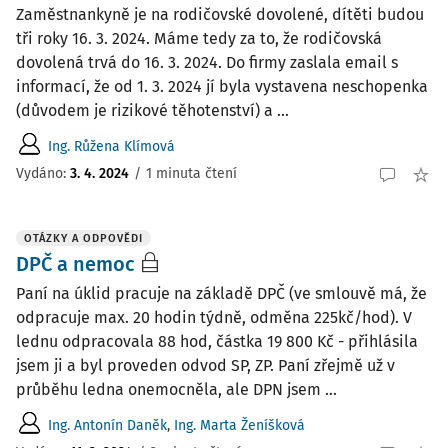
Zaměstnankyně je na rodičovské dovolené, dítěti budou
tři roky 16. 3. 2024. Máme tedy za to, že rodičovská
dovolená trvá do 16. 3. 2024. Do firmy zaslala email s
informací, že od 1. 3. 2024 jí byla vystavena neschopenka
(důvodem je rizikové těhotenství) a ...
Ing. Růžena Klímová
Vydáno
:
3. 4. 2024
/
1 minuta čtení
OTÁZKY A ODPOVĚDI
DPČ a nemoc
Paní na úklid pracuje na základě DPČ (ve smlouvě má, že
odpracuje max. 20 hodin týdně, odměna 225kč/hod). V
lednu odpracovala 88 hod, částka 19 800 Kč - přihlásila
jsem ji a byl proveden odvod SP, ZP. Paní zřejmě už v
průběhu ledna onemocněla, ale DPN jsem ...
Ing. Antonín Daněk
,
Ing. Marta Ženíšková