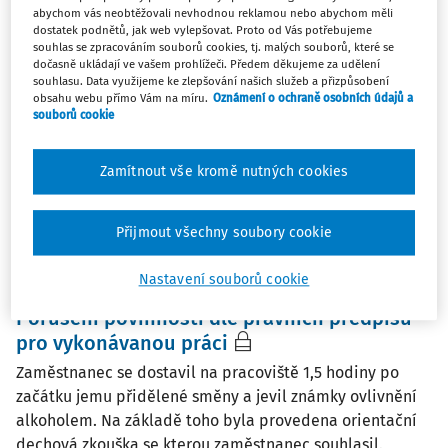
abychom vás neobtěžovali nevhodnou reklamou nebo abychom měli
PRACOVNÍ SITUACE
dostatek podnětů, jak web vylepšovat. Proto od Vás potřebujeme
Nemocenské
souhlas se zpracováním souborů cookies, tj. malých souborů, které se
dočasně ukládají ve vašem prohlížeči. Předem děkujeme za udělení
Nemocenské je dávkou nahrazující ucházející příjem
souhlasu. Data využijeme ke zlepšování našich služeb a přizpůsobení
z důvodu dočasné pracovní neschopnosti nebo
obsahu webu přímo Vám na míru.
Oznámení o ochraně osobních údajů a
karantény a náleží z nemocenského pojištění. Po dobu
souborů cookie
prvních 14 dnů dočasné pracovní neschopnosti náleží
zaměstnanci náhrada mzdy (platu) vyplácená ...
Zamítnout vše kromě nutných cookies
Ing. Květoslava Cimlerová
,
Mgr. Šárka Chotěborská
Aktuální k
:
1. 1. 2026
Přijmout všechny soubory cookie
Nastavení souborů cookie
OTÁZKY A ODPOVĚDI
Porušení povinností dle právních předpisů
pro vykonávanou práci
Zaměstnanec se dostavil na pracoviště 1,5 hodiny po
začátku jemu přidělené směny a jevil známky ovlivnění
alkoholem. Na základě toho byla provedena orientační
dechová zkouška se kterou zaměstnanec souhlasil.