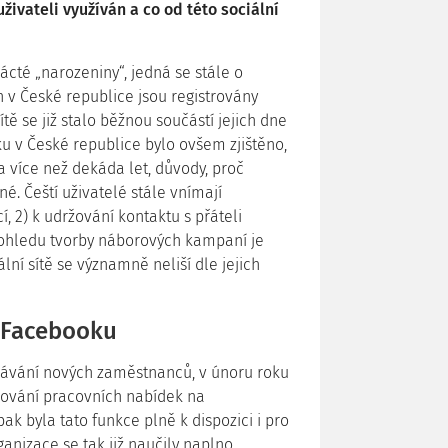
ivateli využíván a co od této sociální
ácté „narozeniny“, jedná se stále o
Jen v České republice jsou registrovány
ítě se již stalo běžnou součástí jejich dne
u v České republice bylo ovšem zjištěno,
a více než dekáda let, důvody, proč
jné. Čeští uživatelé stále vnímají
, 2) k udržování kontaktu s přáteli
 pohledu tvorby náborových kampaní je
lní sítě se významně neliší dle jejich
 Facebooku
kávání nových zaměstnanců, v únoru roku
ňování pracovních nabídek na
k byla tato funkce plně k dispozici i pro
ganizace se tak již naučily naplno