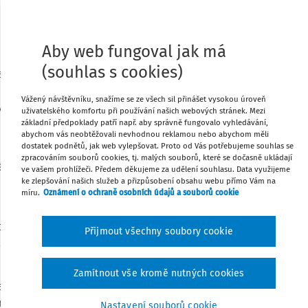
Sdílet
firmě – první kroky
Aby web fungoval jak má
Stáhnout
(souhlas s cookies)
t a jak postupovat v případě, že
e jedná o situaci, kdy firma hledá
Vážený návštěvníku, snažíme se ze všech sil přinášet vysokou úroveň
Poznámka
 vzniká místo zcela nové, je potřeba
uživatelského komfortu při používání našich webových stránek. Mezi
základní předpoklady patří např. aby správně fungovalo vyhledávání,
abychom vás neobtěžovali nevhodnou reklamou nebo abychom měli
dostatek podnětů, jak web vylepšovat. Proto od Vás potřebujeme souhlas se
zpracováním souborů cookies, tj. malých souborů, které se dočasně ukládají
áce,
ve vašem prohlížeči. Předem děkujeme za udělení souhlasu. Data využijeme
ke zlepšování našich služeb a přizpůsobení obsahu webu přímo Vám na
míru.
Oznámení o ochraně osobních údajů a souborů cookie
ůležitějších povinností/činností po ty
Přijmout všechny soubory cookie
 psané v přítomném čase. Samozřejmostí
Zamítnout vše kromě nutných cookies
hovat informace o všech nárocích
tně informace o nárocích na stupeň
Nastavení souborů cookie