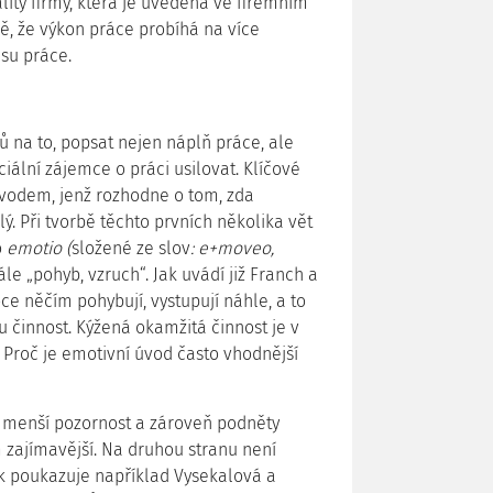
lity firmy, která je uvedena ve firemním
dě, že výkon práce probíhá na více
isu práce.
ů na to, popsat nejen náplň práce, ale
iální zájemce o práci usilovat. Klíčové
i úvodem, jenž rozhodne o tom, zda
lý. Při tvorbě těchto prvních několika vět
o
emotio (
složené ze slov
: e+moveo,
ále „pohyb, vzruch“. Jak uvádí již Franch a
e něčím pohybují, vystupují náhle, a to
 činnost. Kýžená okamžitá činnost je v
 Proč je emotivní úvod často vhodnější
í menší pozornost a zároveň podněty
zajímavější. Na druhou stranu není
k poukazuje například Vysekalová a