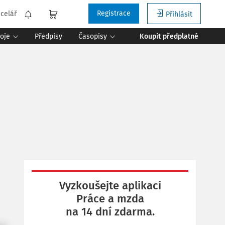
Registrace
celář
Přihlásit
roje
Předpisy
Časopisy
Koupit předplatné
Vyzkoušejte aplikaci
Práce a mzda
na 14 dní zdarma.