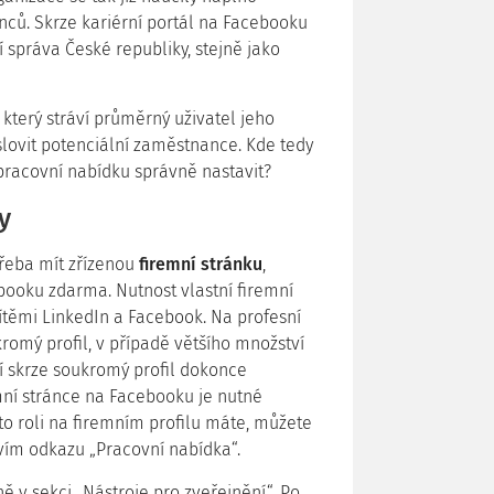
anců. Skrze kariérní portál na Facebooku
 správa České republiky, stejně jako
který stráví průměrný uživatel jeho
oslovit potenciální zaměstnance. Kde tedy
 pracovní nabídku správně nastavit?
y
třeba mít zřízenou
firemní stránku
,
ebooku zdarma. Nutnost vlastní firemní
sítěmi LinkedIn a Facebook. Na profesní
ukromý profil, v případě většího množství
í skrze soukromý profil dokonce
mní stránce na Facebooku je nutné
to roli na firemním profilu máte, můžete
tvím odkazu „Pracovní nabídka“.
ě v sekci „Nástroje pro zveřejnění“. Po