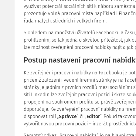
využívat potenciál sociálních sítí k náboru zaměstn
prezentuje volná pracovní místa například i Finanční
řada malých, středních i velkých firem.
S ohledem na množství uživatelů Facebooku a času, 
prohlížením, se tak jedná o skvělou příležitost, jak 
lze možnost zveřejnění pracovní nabídky najít a jak
Postup nastavení pracovní nabídk
Ke zveřejnění pracovní nabídky na Facebooku je po
přičemž založení i vedení firemní stránky je na Fac
stránky je jedním z prvních rozdílů mezi sociálními 
síti LinkedIn lze zveřejnit pracovní pozici i skrze so
propojení na soukromém profilu se právě zveřejněn
doporučuje. Ke zveřejnění pracovní nabídky na fire
disponovat rolí „
Správce
“ či „
Editor
“. Pokud takovou
vytvořit novou pracovní pozici – inzerát prostřednic
Samotný odkaz „Pracovní nabídka“ je na hlavní stran