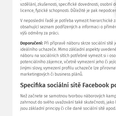
vzdělání, zkušenosti, specifické dovednosti, osobní d
licence, fyzické schopnosti. Důležité je pak nepodce
V neposlední řadě je potřeba vymezit hierarchické z
obsahující seznam podřízených a informaci o přímé
výši odměny za práci.
Doporučení:
Při přípravě náboru skrze sociální sítě j
ideálního uchazeče. Mimo základní aspekty uvedené v
náboru na sociálních sítích potřebné vymezit si i oso
potenciálního zájemce, včetně vymezení jeho či jej
Jinými slovy, vymezení profilu uchazeče lze přirovna
marketingových či business plánů.
Specifika sociální sítě Facebook 
Než začnete se samotnou tvorbou náborových kampaní
zahrnout do svého uvažování také skutečnosti, jako k
jsou základní principy či cíle dané sociální sítě apod.