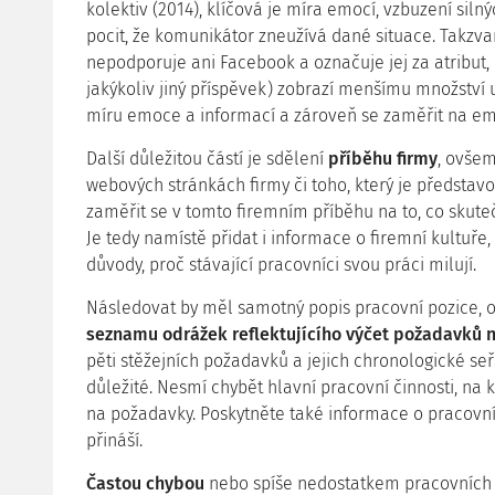
kolektiv (2014), klíčová je míra emocí, vzbuzení sil
pocit, že komunikátor zneužívá dané situace. Takzv
nepodporuje ani Facebook a označuje jej za atribut,
jakýkoliv jiný příspěvek) zobrazí menšímu množství u
míru emoce a informací a zároveň se zaměřit na emo
Další důležitou částí je sdělení
příběhu firmy
, ovšem
webových stránkách firmy či toho, který je předst
zaměřit se v tomto firemním příběhu na to, co skut
Je tedy namístě přidat i informace o firemní kultuře
důvody, proč stávající pracovníci svou práci milují.
Následovat by měl samotný popis pracovní pozice,
seznamu odrážek reflektujícího výčet požadavků 
pěti stěžejních požadavků a jejich chronologické se
důležité. Nesmí chybět hlavní pracovní činnosti, na 
na požadavky. Poskytněte také informace o pracovn
přináší.
Častou chybou
nebo spíše nedostatkem pracovních 