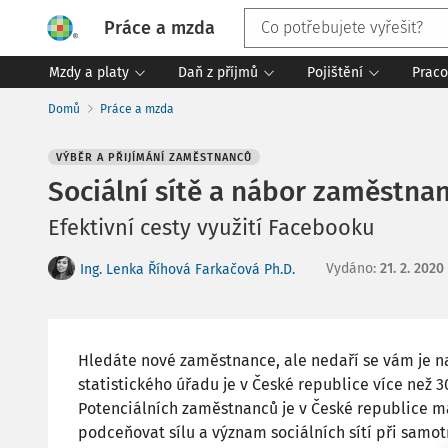
Práce a mzda
Mzdy a platy
Daň z příjmů
Pojištění
Praco
Domů
Práce a mzda
VÝBĚR A PŘIJÍMÁNÍ ZAMĚSTNANCŮ
Sociální sítě a nábor zaměstna
Efektivní cesty využití Facebooku
Vydáno
:
21. 2. 2020
Ing. Lenka Říhová Farkačová Ph.D.
Hledáte nové zaměstnance, ale nedaří se vám je na
statistického úřadu je v České republice více než 3
Potenciálních zaměstnanců je v České republice m
podceňovat sílu a význam sociálních sítí při sam