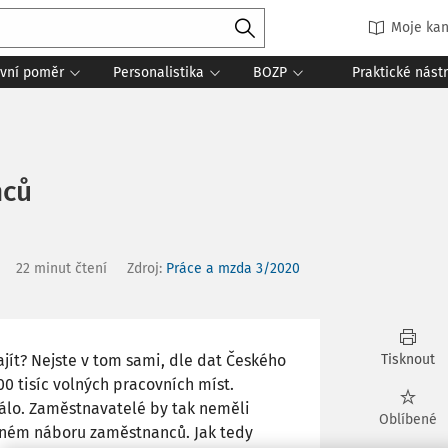
Moje kan
vní poměr
Personalistika
BOZP
Praktické nást
nců
22 minut čtení
Zdroj
:
Práce a mzda 3/2020
jít? Nejste v tom sami, dle dat Českého
Tisknout
00 tisíc volných pracovních míst.
álo. Zaměstnavatelé by tak neměli
Oblíbené
otném náboru zaměstnanců. Jak tedy