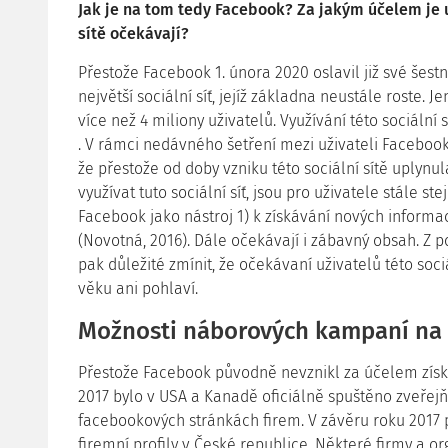
Jak je na tom tedy Facebook? Za jakým účelem je už
sítě očekávají?
Přestože Facebook 1. února 2020 oslavil již své šestn
největší sociální síť, jejíž základna neustále roste. 
více než 4 miliony uživatelů. Využívání této sociální s
. V rámci nedávného šetření mezi uživateli Facebook
že přestože od doby vzniku této sociální sítě uplynul
využívat tuto sociální síť, jsou pro uživatele stále ste
Facebook jako nástroj 1) k získávání nových informací
(Novotná, 2016). Dále očekávají i zábavný obsah. Z
pak důležité zmínit, že očekávaní uživatelů této sociá
věku ani pohlaví.
Možnosti náborových kampaní na
Přestože Facebook původně nevznikl za účelem zís
2017 bylo v USA a Kanadě oficiálně spuštěno zveřej
facebookových stránkách firem. V závěru roku 2017 pa
firemní profily v České republice. Některé firmy a or