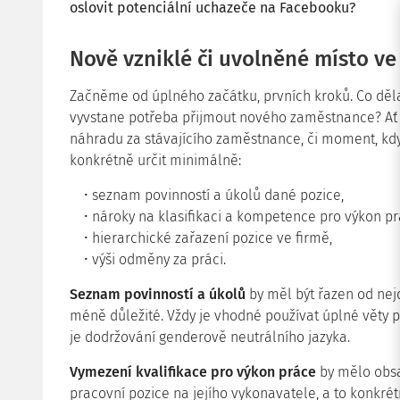
oslovit potenciální uchazeče na Facebooku?
Nově vzniklé či uvolněné místo ve 
Začněme od úplného začátku, prvních kroků. Co děla
vyvstane potřeba přijmout nového zaměstnance? Ať s
náhradu za stávajícího zaměstnance, či moment, kdy
konkrétně určit minimálně:
seznam povinností a úkolů dané pozice,
nároky na klasifikaci a kompetence pro výkon pr
hierarchické zařazení pozice ve firmě,
výši odměny za práci.
Seznam povinností a úkolů
by měl být řazen od nejd
méně důležité. Vždy je vhodné používat úplné věty
je dodržování genderově neutrálního jazyka.
Vymezení kvalifikace pro výkon práce
by mělo obsa
pracovní pozice na jejího vykonavatele, a to konkré