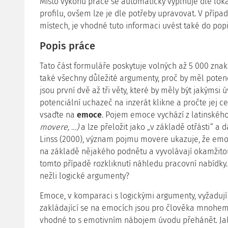
Místo výkonu práce se automaticky vyplňuje dle loka
profilu, ovšem lze je dle potřeby upravovat. V přípa
místech, je vhodné tuto informaci uvést také do pop
Popis práce
Tato část formuláře poskytuje volných až 5 000 znak
také všechny důležité argumenty, proč by měl potenc
jsou první dvě až tři věty, které by měly být jakýms
potenciální uchazeč na inzerát klikne a pročte jej ce
vsaďte na
emoce
. Pojem emoce vychází z latinskéh
movere, …)
a lze přeložit jako „v základě otřásti“ a d
Linss (2000), význam pojmu movere ukazuje, že emoc
na základě nějakého podnětu a vyvolávají okamžitou
tomto případě rozkliknutí náhledu pracovní nabídky.
nežli logické argumenty?
Emoce, v komparaci s logickými argumenty, vyžaduj
zakládající se na emocích jsou pro člověka mnohem 
vhodné to s emotivním nábojem úvodu přehánět. Ja