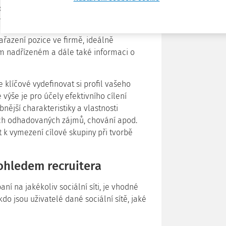
ovednosti a charakteristiku, certifikace a
nit výběr klíčových kompetencí.
ařazení pozice ve firmě, ideálně
m nadřízeném a dále také informaci o
e klíčové vydefinovat si profil vašeho
ýše je pro účely efektivního cílení
bnější charakteristiky a vlastnosti
ích odhadovaných zájmů, chování apod.
t k vymezení cílové skupiny při tvorbě
pohledem recruitera
 na jakékoliv sociální síti, je vhodné
do jsou uživatelé dané sociální sítě, jaké