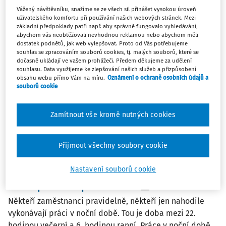
(393)
Zaměstnanost
Vážený návštěvníku, snažíme se ze všech sil přinášet vysokou úroveň
(37)
Obchodní právo v pracovních vztazích
uživatelského komfortu při používání našich webových stránek. Mezi
základní předpoklady patří např. aby správně fungovalo vyhledávání,
abychom vás neobtěžovali nevhodnou reklamou nebo abychom měli
(471)
Personalistika
dostatek podnětů, jak web vylepšovat. Proto od Vás potřebujeme
(1105)
souhlas se zpracováním souborů cookies, tj. malých souborů, které se
BOZP
dočasně ukládají ve vašem prohlížeči. Předem děkujeme za udělení
souhlasu. Data využijeme ke zlepšování našich služeb a přizpůsobení
obsahu webu přímo Vám na míru.
Oznámení o ochraně osobních údajů a
Filtr
souborů cookie
12
Zamítnout vše kromě nutných cookies
Počet vyhledaných dokumentů:
Řadit podle
:
Přijmout všechny soubory cookie
Nejnovější
Nejstarší
Nastavení souborů cookie
PRACOVNÍ SITUACE
Noční práce vs. práce v noci
Někteří zaměstnanci pravidelně, někteří jen nahodile
vykonávají práci v noční době. Tou je doba mezi 22.
hodinou večerní a 6. hodinou ranní. Práce v noční době