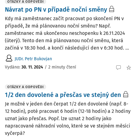
OTÁZKY A ODPOVĚDI
Návrat po PN v případě noční směny
Kdy má zaměstnanec začít pracovat po skončení PN v
případě, že má plánovanou noční směnu? Např.
zaměstnanec má ukončenou neschopenku k 26.11.2024
(úterý). Tento den má plánovanou noční směnu, která
začíná v 18:30 hod. a končí následující den v 6:30 hod. ...
JUDr. Petr Bukovjan
Vydáno
:
30. 11. 2024
/
2 minuty čtení
OTÁZKY A ODPOVĚDI
1/2 den dovolené a přesčas ve stejný den
Je možné v jeden den čerpat 1/2 den dovolené (např. 8-
12 hodin), poté pracovat 6 hodin (12-18 hodin) a 2 hodiny
uznat jako přesčas. Popř. lze uznat 2 hodiny jako
napracované náhradní volno, které se ve stejném měsíci
vyčerpá?