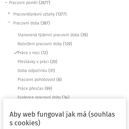
(2677)
Pracovní poměr
(1377)
Pracovněprávní vztahy
(387)
Pracovní doba
(39)
Stanovená týdenní pracovní doba
(129)
Rozvržení pracovní doby
(12)
Práce v noci
(20)
Přestávky v práci
(31)
Doba odpočinku
(8)
Pracovní pohotovost
(99)
Práce přesčas
(34)
Evidence pracovní doby
(190)
Překážky v práci
Aby web fungoval jak má (souhlas
(449)
Dovolená
s cookies)