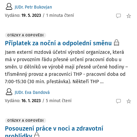
JUDr. Petr Bukovjan
Vydáno
:
19. 5. 2023
/
1 minuta čtení
OTÁZKY A ODPOVĚDI
Příplatek za noční a odpolední směnu
Jsem externí mzdová účetní výrobní organizace, která
má v provozním řádu přesné určení pracovní dobu u
směn. U dělníků ve výrobě mají přesně určené hodiny –
třísměnný provoz a pracovníci THP - pracovní doba od
7:00-15:30 (30 min. přestávka). Někteří THP ...
JUDr. Eva Dandová
Vydáno
:
16. 1. 2023
/
5 minut čtení
OTÁZKY A ODPOVĚDI
Posouzení práce v noci a zdravotní
prohlídky