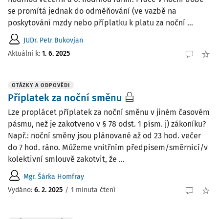
se promítá jednak do odměňování (ve vazbě na
poskytování mzdy nebo příplatku k platu za noční ...
JUDr. Petr Bukovjan
Aktuální k
:
1. 6. 2025
OTÁZKY A ODPOVĚDI
Příplatek za noční směnu
Lze proplácet příplatek za noční směnu v jiném časovém
pásmu, než je zakotveno v § 78 odst. 1 písm. j) zákoníku?
Např.: noční směny jsou plánované až od 23 hod. večer
do 7 hod. ráno. Můžeme vnitřním předpisem/směrnicí/v
kolektivní smlouvě zakotvit, že ...
Mgr. Šárka Homfray
Vydáno
:
6. 2. 2025
/
1 minuta čtení