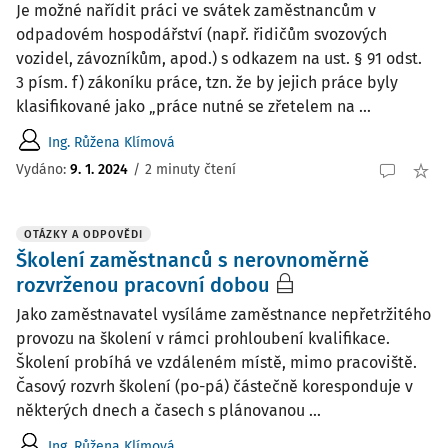
Je možné nařídit práci ve svátek zaměstnancům v
odpadovém hospodářství (např. řidičům svozových
vozidel, závozníkům, apod.) s odkazem na ust. § 91 odst.
3 písm. f) zákoníku práce, tzn. že by jejich práce byly
klasifikované jako „práce nutné se zřetelem na ...
Ing. Růžena Klímová
Vydáno
:
9. 1. 2024
/
2 minuty čtení
OTÁZKY A ODPOVĚDI
Školení zaměstnanců s nerovnoměrně
rozvrženou pracovní dobou
Jako zaměstnavatel vysíláme zaměstnance nepřetržitého
provozu na školení v rámci prohloubení kvalifikace.
Školení probíhá ve vzdáleném místě, mimo pracoviště.
Časový rozvrh školení (po-pá) částečně koresponduje v
některých dnech a časech s plánovanou ...
Ing. Růžena Klímová