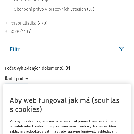
(393)
Zaměstnanost
(37)
Obchodní právo v pracovních vztazích
(470)
Personalistika
(1105)
BOZP
Filtr
31
Počet vyhledaných dokumentů:
Řadit podle
:
Nejnovější
Nejstarší
Aby web fungoval jak má (souhlas
PRACOVNÍ SITUACE
s cookies)
Dny pracovního klidu
Velký význam, zejména v oblasti pracovní doby, doby
Vážený návštěvníku, snažíme se ze všech sil přinášet vysokou úroveň
odpočinku a odměňování, mají dny pracovního klidu a
uživatelského komfortu při používání našich webových stránek. Mezi
základní předpoklady patří např. aby správně fungovalo vyhledávání,
v té souvislosti skutečnost, zdali v nich zaměstnanec