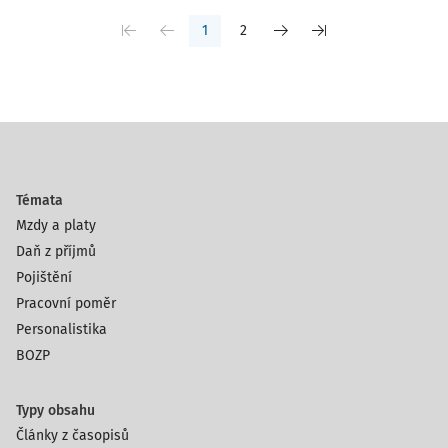
1
2
Témata
Mzdy a platy
Daň z příjmů
Pojištění
Pracovní poměr
Personalistika
BOZP
Typy obsahu
Články z časopisů