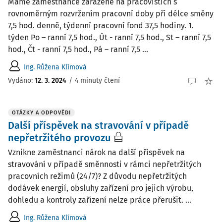
Máme zaměstnance zařazené na pracovištích s
rovnoměrným rozvržením pracovní doby při délce směny
7,5 hod. denně, týdenní pracovní fond 37,5 hodiny. 1.
týden Po – ranní 7,5 hod., Út - ranní 7,5 hod., St – ranní 7,5
hod., Čt - ranní 7,5 hod., Pá – ranní 7,5 ...
Ing. Růžena Klímová
Vydáno
:
12. 3. 2024
/
4 minuty čtení
OTÁZKY A ODPOVĚDI
Další příspěvek na stravování v případě
nepřetržitého provozu
Vznikne zaměstnanci nárok na další příspěvek na
stravování v případě směnnosti v rámci nepřetržitých
pracovních režimů (24/7)? Z důvodu nepřetržitých
dodávek energií, obsluhy zařízení pro jejich výrobu,
dohledu a kontroly zařízení nelze práce přerušit. ...
Ing. Růžena Klímová