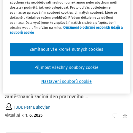
abychom vás neobtěžovali nevhodnou reklamou nebo abychom měli
pracoval, či nikoliv. Za dny pracovního klidu zákoník
dostatek podnětů, jak web vylepšovat. Proto od Vás potřebujeme
souhlas se zpracováním souborů cookies, tj. malých souborů, které se
práce označuje dny, na které ...
dočasně ukládají ve vašem prohlížeči. Předem děkujeme za udělení
souhlasu. Data využijeme ke zlepšování našich služeb a přizpůsobení
JUDr. Petr Bukovjan
obsahu webu přímo Vám na míru.
Oznámení o ochraně osobních údajů a
Aktuální k
:
1. 6. 2025
souborů cookie
Zamítnout vše kromě nutných cookies
PRACOVNÍ SITUACE
Den pracovního klidu v noční směně
Přijmout všechny soubory cookie
Specifika zaměstnanců pracujících v nočních směnách se
projevují rovněž ve vztahu k posuzování jejich dnů
Nastavení souborů cookie
pracovního klidu, tj. dnů, na které připadá nepřetržitý
odpočinek v týdnu nebo svátky. Platí totiž, že u takových
zaměstnanců začíná den pracovního ...
JUDr. Petr Bukovjan
Aktuální k
:
1. 6. 2025