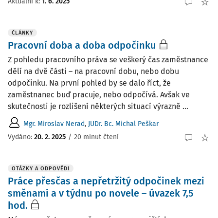
Aktuální k
:
1. 6. 2025
ČLÁNKY
Pracovní doba a doba odpočinku
Z pohledu pracovního práva se veškerý čas zaměstnance
dělí na dvě části – na pracovní dobu, nebo dobu
odpočinku. Na první pohled by se dalo říct, že
zaměstnanec buď pracuje, nebo odpočívá. Avšak ve
skutečnosti je rozlišení některých situací výrazně ...
Mgr. Miroslav Nerad
,
JUDr. Bc. Michal Peškar
Vydáno:
20. 2. 2025
/
20 minut čtení
OTÁZKY A ODPOVĚDI
Práce přesčas a nepřetržitý odpočinek mezi
směnami a v týdnu po novele – úvazek 7,5
hod.