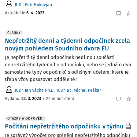
JUDr. Petr Bukovjan
Aktuální k
:
6. 4. 2023
ČLÁNKY
Nepřetržitý denní a týdenní odpočinek zcela
novým pohledem Soudního dvora EU
Je nepřetržitý denní odpočinek nedílnou součástí
nepřetržitého týdenního odpočinku, nebo se jedná o dva
samostatné typy odpočinků s odlišným účelem, které je
třeba vždy posuzovat odděleně?
JUDr. Jan Vácha Ph.D.
,
JUDr. Bc. Michal Peškar
Vydáno:
23. 3. 2023
/
24 minut čtení
OTÁZKY A ODPOVĚDI
Počítání nepřetržitého odpočinku v týdnu
Je správný výpočet pro splnění nepřetržitého odpočinku