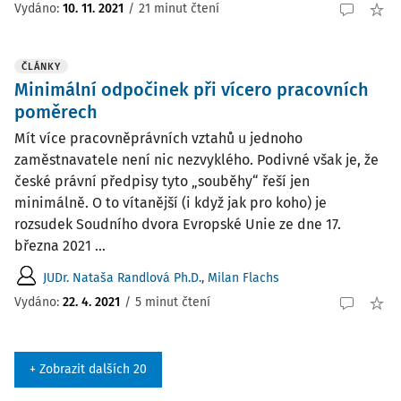
Vydáno:
10. 11. 2021
/
21 minut čtení
ČLÁNKY
Minimální odpočinek při vícero pracovních
poměrech
Mít více pracovněprávních vztahů u jednoho
zaměstnavatele není nic nezvyklého. Podivné však je, že
české právní předpisy tyto „souběhy“ řeší jen
minimálně. O to vítanější (i když jak pro koho) je
rozsudek Soudního dvora Evropské Unie ze dne 17.
března 2021 ...
JUDr. Nataša Randlová Ph.D.
,
Milan Flachs
Vydáno:
22. 4. 2021
/
5 minut čtení
+ Zobrazit dalších 20