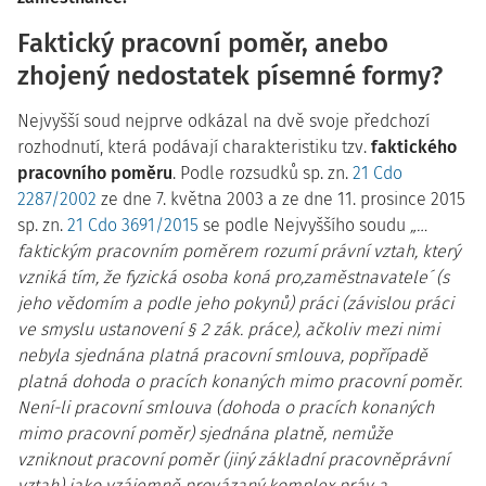
Faktický pracovní poměr, anebo
zhojený nedostatek písemné formy?
Nejvyšší soud nejprve odkázal na dvě svoje předchozí
rozhodnutí, která podávají charakteristiku tzv.
faktického
pracovního poměru
. Podle rozsudků sp. zn.
21 Cdo
2287/2002
ze dne 7. května 2003 a ze dne 11. prosince 2015
sp. zn.
21 Cdo 3691/2015
se podle Nejvyššího soudu
„…
faktickým pracovním poměrem rozumí právní vztah, který
vzniká tím, že fyzická osoba koná pro,zaměstnavatele´ (s
jeho vědomím a podle jeho pokynů) práci (závislou práci
ve smyslu ustanovení § 2 zák. práce), ačkoliv mezi nimi
nebyla sjednána platná pracovní smlouva, popřípadě
platná dohoda o pracích konaných mimo pracovní poměr.
Není-li pracovní smlouva (dohoda o pracích konaných
mimo pracovní poměr) sjednána platně, nemůže
vzniknout pracovní poměr (jiný základní pracovněprávní
vztah) jako vzájemně provázaný komplex práv a