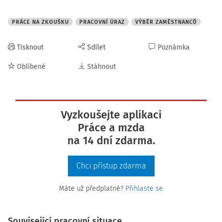
PRÁCE NA ZKOUŠKU
PRACOVNÍ ÚRAZ
VÝBĚR ZAMĚSTNANCŮ
Tisknout
Sdílet
Poznámka
Oblíbené
Stáhnout
Vyzkoušejte aplikaci
Práce a mzda
na 14 dní zdarma.
Chci přístup zdarma
Máte už předplatné?
Přihlaste se
Související pracovní situace