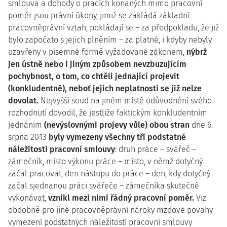
smlouva a dohody o pracích konaných mimo pracovní
poměr jsou právní úkony, jimiž se zakládá základní
pracovněprávní vztah, pokládají se – za předpokladu, že již
bylo započato s jejich plněním – za platné, i kdyby nebyly
uzavřeny v písemné formě vyžadované zákonem,
nýbrž
jen ústně nebo i jiným způsobem nevzbuzujícím
pochybnost, o tom, co chtěli jednající projevit
(konkludentně), neboť jejich neplatnosti se již nelze
dovolat.
Nejvyšší soud na jiném místě odůvodnění svého
rozhodnutí dovodil, že jestliže faktickým konkludentním
jednáním
(nevýslovnými projevy vůle) obou stran
dne 6.
srpna 2013
byly vymezeny všechny tři podstatné
náležitosti pracovní smlouvy
: druh práce – svářeč –
zámečník, místo výkonu práce – místo, v němž dotyčný
začal pracovat, den nástupu do práce – den, kdy dotyčný
začal sjednanou práci svářeče – zámečníka skutečně
vykonávat,
vznikl mezi nimi řádný pracovní poměr.
Viz
obdobně
pro jiné pracovněprávní nároky mzdové povahy
vymezení podstatných náležitostí pracovní smlouvy