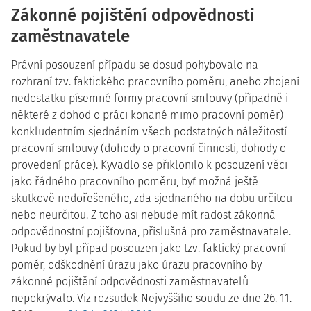
Zákonné pojištění odpovědnosti
zaměstnavatele
Právní posouzení případu se dosud pohybovalo na
rozhraní tzv. faktického pracovního poměru, anebo zhojení
nedostatku písemné formy pracovní smlouvy (případně i
některé z dohod o práci konané mimo pracovní poměr)
konkludentním sjednáním všech podstatných náležitostí
pracovní smlouvy (dohody o pracovní činnosti, dohody o
provedení práce). Kyvadlo se přiklonilo k posouzení věci
jako řádného pracovního poměru, byť možná ještě
skutkově nedořešeného, zda sjednaného na dobu určitou
nebo neurčitou. Z toho asi nebude mít radost zákonná
odpovědnostní pojišťovna, příslušná pro zaměstnavatele.
Pokud by byl případ posouzen jako tzv. faktický pracovní
poměr, odškodnění úrazu jako úrazu pracovního by
zákonné pojištění odpovědnosti zaměstnavatelů
nepokrývalo. Viz rozsudek Nejvyššího soudu ze dne 26. 11.