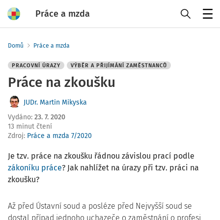
Práce a mzda
Menu
Domů
Práce a mzda
PRACOVNÍ ÚRAZY
VÝBĚR A PŘIJÍMÁNÍ ZAMĚSTNANCŮ
Práce na zkoušku
JUDr. Martin Mikyska
Vydáno
:
23. 7. 2020
13 minut čtení
Zdroj
:
Práce a mzda 7/2020
Je tzv. práce na zkoušku řádnou závislou prací podle
zákoníku práce
? Jak nahlížet na úrazy při tzv. práci na
zkoušku?
Až před Ústavní soud a posléze před Nejvyšší soud se
dostal případ jednoho uchazeče o zaměstnání o profesi