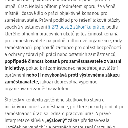
utrpěl úraz. Nebylo přitom předmětem sporu, že věcně,
místně i časově šlo o práci objektivně konanou pro
zaměstnavatele. Právní podklad pro řešení takové otázky
spočívá v ustanovení
§ 273 odst. 2 zákoníku práce
, podle
kterého plněním pracovních úkolů je též činnost konaná
pro zaměstnavatele na podnět odborové organizace, rady
zaměstnanců, popřípadě zástupce pro oblast bezpečnosti
a ochrany zdraví při práci nebo ostatních zaměstnanců,
popřípadě činnost konaná pro zaměstnavatele z vlastní
iniciativy,
pokud k ní zaměstnanec nepotřebuje zvláštní
oprávnění
nebo ji nevykonává proti výslovnému zákazu
zaměstnavatele,
jakož i dobrovolná výpomoc
organizovaná zaměstnavatelem.
Šlo tedy v kontextu zjištěného skutkového stavu o
iniciativní činnost zaměstnance, při které pokud při ní utrpí
zaměstnanec úraz, se jedná o pracovní úraz. A právě
interpretace slůvka „
výslovný“
zákaz představovala
„jazýček na vahách“ ve prospěch posouzení úrazu jako