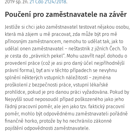
2019 sp. zn.
21 Cdo 2124/2018
.
Poučení pro zaměstnavatele na závěr
Jestliže si chci jako zaměstnavatel testovat nějakou osobu,
která má zájem u mě pracovat, zda může být pro mě
přínosným zaměstnancem, nemohu to udělat tak, jak to
udělal onen zaměstnavatel – nešťastník z jižních Čech. To
je cesta do „právních pekel“. Mohu uzavřít např. dohodu o
provedení práce (což je asi pro daný účel nejpříhodnější
právní forma), byť ani v těchto případech se nevyhnu
splnění některých vstupních náležitostí – zejména
proškolení z bezpečnosti práce, vstupní lékařské
prohlídce, pokud je pro danou práci vyžadována. Pokud by
Nejvyšší soud neposoudil případ poškozeného jako jeho
řádný pracovní poměr, ale jen jako tzv. faktický pracovní
poměr, mohlo být odpovědnému zaměstnavateli pořádně
finančně horko, protože by ho nechránilo zákonné
pojištění odpovědnosti zaměstnavatele.