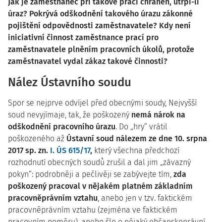
Jak je zaměstnanec při takové práci chráněn, utrpí-li
úraz? Pokrývá odškodnění takového úrazu zákonné
pojištění odpovědnosti zaměstnavatele? Kdy není
iniciativní činnost zaměstnance prací pro
zaměstnavatele plněním pracovních úkolů, protože
zaměstnavatel vydal zákaz takové činnosti?
Nález Ústavního soudu
Spor se nejprve odvíjel před obecnými soudy, Nejvyšší
soud nevyjímaje, tak, že poškozený
nemá nárok na
odškodnění pracovního úrazu
. Do „hry“ vrátil
poškozeného až
Ústavní soud nálezem ze dne 10. srpna
2017 sp. zn.
I. ÚS 615/17
,
který všechna předchozí
rozhodnutí obecných soudů zrušil a dal jim „závazný
pokyn“: podrobněji a pečlivěji se zabývejte tím,
zda
poškozený pracoval v nějakém platném základním
pracovněprávním vztahu
, anebo jen v tzv. faktickém
pracovněprávním vztahu (zejména ve faktickém
pracovním poměru), anebo šlo o nějaký občanskoprávní