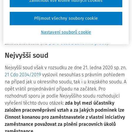
zkoušku“ poškozenému za úraz neodpovídá, protože jej
Zamítnout vše kromě nutných cookies
poslal domů, a
práci
, při které došlo k úrazu, mu
nepřikázal, neodsouhlasil ani netoleroval
. Výluku z
Přijmout všechny soubory cookie
odpovědnosti takového „zaměstnavatele“ za újmu na
zdraví dovodil krajský soud z toho, že práci, při které došlo
Nastavení souborů cookie
k úrazu, konal poškozený
proti výslovnému zákazu
zaměstnavatele
(viz
§ 273 odst. 2 zákoníku práce
).
Nejvyšší soud
Nejvyšší soud však v rozsudku ze dne 21. ledna 2020 sp. zn.
21 Cdo 2034/2019
vyslovil nesouhlas s právním pohledem
na případ jak u okresního soudu, tak i u krajského soudu. A
opět vrátil projednávání případu na začátek. Pro
rozhodnutí sporu je podle Nejvyššího soudu rozhodující
vyřešení těchto dvou otázek:
zda byl mezi účastníky
založen pracovněprávní vztah a za jakých podmínek lze
činnost konanou pro zaměstnavatele z vlastní iniciativy
zaměstnance považovat za plnění pracovních úkolů
zaměstnance.