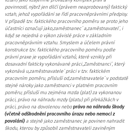
povinností, nýbrž jen dílčí (právem neaprobovaný) faktický
vztah, jehož vypořádání se řídí pracovněprávními předpisy.
V případě tzv. faktického pracovního poměru se proto jeho
účastníci označují jako,zaměstnanec´ a,zaměstnavatel´, i
když se nejedná o výkon závislé práce v základním
pracovněprávním vztahu. Smyslem a účelem právní
konstrukce tzv. faktického pracovního poměru podle
právní praxe je vypořádání vztahů, které vznikly při
dosavadní fakticky vykonávané práci.,Zaměstnanci´, který
vykonává u,zaměstnavatele´ práci v tzv. faktickém
pracovním poměru, přísluší od,zaměstnavatele´ v podstatě
stejné nároky jako zaměstnanci v platném pracovním
poměru; přísluší mu zejména mzda (plat) za vykonanou
práci, právo na náhradu mzdy (platu) při překážkách v
práci, právo na dovolenou nebo
právo na náhradu škody
(včetně odškodnění pracovního úrazu nebo nemoci z
povolání)
a stejně jako zaměstnanec je povinen nahradit
škodu, kterou by způsobil zaměstnavateli zaviněným