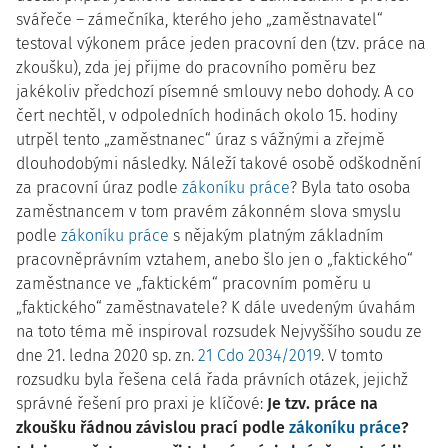
svářeče – zámečníka, kterého jeho „zaměstnavatel“
testoval výkonem práce jeden pracovní den (tzv. práce na
zkoušku), zda jej přijme do pracovního poměru bez
jakékoliv předchozí písemné smlouvy nebo dohody. A co
čert nechtěl, v odpoledních hodinách okolo 15. hodiny
utrpěl tento „zaměstnanec“ úraz s vážnými a zřejmě
dlouhodobými následky. Náleží takové osobě odškodnění
za pracovní úraz podle
zákoníku práce
? Byla tato osoba
zaměstnancem v tom pravém zákonném slova smyslu
podle
zákoníku práce
s nějakým platným základním
pracovněprávním vztahem, anebo šlo jen o „faktického“
zaměstnance ve „faktickém“ pracovním poměru u
„faktického“ zaměstnavatele? K dále uvedeným úvahám
na toto téma mě inspiroval rozsudek Nejvyššího soudu ze
dne 21. ledna 2020 sp. zn.
21 Cdo 2034/2019
. V tomto
rozsudku byla řešena celá řada právních otázek, jejichž
správné řešení pro praxi je klíčové:
Je tzv. práce na
zkoušku řádnou závislou prací podle
zákoníku práce
?