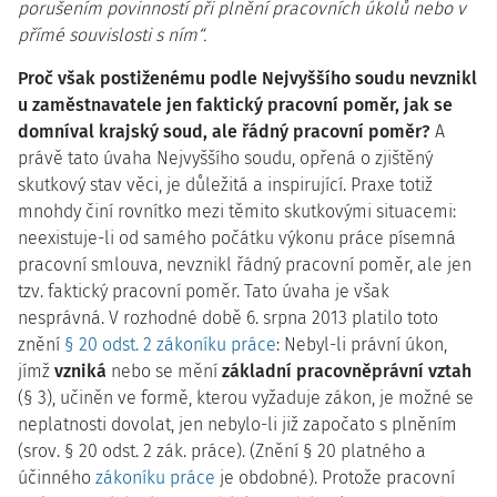
porušením povinností při plnění pracovních úkolů nebo v
přímé souvislosti s ním“.
Proč však postiženému podle Nejvyššího soudu nevznikl
u zaměstnavatele jen faktický pracovní poměr, jak se
domníval krajský soud, ale řádný pracovní poměr?
A
právě tato úvaha Nejvyššího soudu, opřená o zjištěný
skutkový stav věci, je důležitá a inspirující. Praxe totiž
mnohdy činí rovnítko mezi těmito skutkovými situacemi:
neexistuje-li od samého počátku výkonu práce písemná
pracovní smlouva, nevznikl řádný pracovní poměr, ale jen
tzv. faktický pracovní poměr. Tato úvaha je však
nesprávná. V rozhodné době 6. srpna 2013 platilo toto
znění
§ 20 odst. 2 zákoníku práce
: Nebyl-li právní úkon,
jímž
vzniká
nebo se mění
základní pracovněprávní vztah
(§ 3), učiněn ve formě, kterou vyžaduje zákon, je možné se
neplatnosti dovolat, jen nebylo-li již započato s plněním
(srov. § 20 odst. 2 zák. práce). (Znění § 20 platného a
účinného
zákoníku práce
je obdobné). Protože pracovní