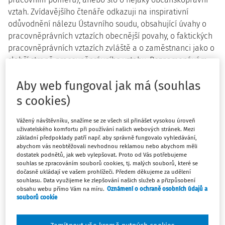
vztah. Zvídavějšího čtenáře odkazuji na inspirativní
odůvodnění nálezu Ústavního soudu, obsahující úvahy o
pracovněprávních vztazích obecnější povahy, o faktických
pracovněprávních vztazích zvláště a o zaměstnanci jako o
slabší straně pracovněprávního vztahu. Poznamenávám,
že k úrazu došlo dne 6. srpna 2013.
Aby web fungoval jak má (souhlas
Nové řízení před okresním a krajským
s cookies)
soudem
Vážený návštěvníku, snažíme se ze všech sil přinášet vysokou úroveň
Před okresním a krajským soudem probíhalo nové řízení
uživatelského komfortu při používání našich webových stránek. Mezi
základní předpoklady patří např. aby správně fungovalo vyhledávání,
po rozhodnutí Ústavního soudu. Soudy, které jsou nálezy
abychom vás neobtěžovali nevhodnou reklamou nebo abychom měli
Ústavního soudu vázány, opět nároky poškozeného zamítly.
dostatek podnětů, jak web vylepšovat. Proto od Vás potřebujeme
souhlas se zpracováním souborů cookies, tj. malých souborů, které se
Okresní soud z toho důvodu, že neshledal, že by mezi
dočasně ukládají ve vašem prohlížeči. Předem děkujeme za udělení
poškozeným a jeho „zaměstnavatelem na zkoušku“ vznikl
souhlasu. Data využijeme ke zlepšování našich služeb a přizpůsobení
jakýkoliv pracovněprávní vztah (ani řádný, ani faktický),
obsahu webu přímo Vám na míru.
Oznámení o ochraně osobních údajů a
souborů cookie
krajský soud sice dospěl k názoru, že mezi účastníky
vznikl
faktický pracovní poměr
, nicméně „zaměstnavatel na