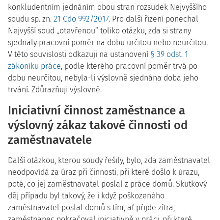
konkludentním jednáním obou stran rozsudek Nejvyššího
soudu
sp. zn.
21 Cdo 992/2017
.
Pro další řízení ponechal
Nejvyšší soud „otevřenou“ toliko otázku, zda si strany
sjednaly pracovní poměr na dobu určitou nebo neurčitou.
V této souvislosti odkazuji na ustanovení
§ 39 odst. 1
zákoníku práce
, podle kterého pracovní poměr trvá po
dobu neurčitou, nebyla-li výslovně sjednána doba jeho
trvání. Zdůrazňuji výslovně.
Iniciativní činnost zaměstnance a
výslovný zákaz takové činnosti od
zaměstnavatele
Další otázkou, kterou soudy řešily, bylo, zda zaměstnavatel
neodpovídá za úraz při činnosti, při které došlo k úrazu,
poté, co jej zaměstnavatel poslal z práce domů. Skutkový
děj případu byl takový, že i když poškozeného
zaměstnavatel poslal domů s tím, ať přijde zítra,
zaměstnanec pokračoval iniciativně v práci, při které