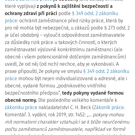
které vyplývají
z pokynů k zajištění bezpečnosti a
ochrany zdraví při práci
podle
§ 349 odst. 2 zákoníku
práce
: ochránit zaměstnance před riziky práce, která by
pro ně mohla být nebezpečná, u zákazů podle § 273 odst. 2
je účel obdobný – vyloučit odpovědnost zaměstnavatele
za důsledky rizik práce u takových činností, o kterých
zaměstnavatel výslovně konkrétnímu zaměstnanci (ale
obecně i všem potencionálně dotčeným zaměstnancům)
uvedl, že od něj (od nich) nechce, aby je vykonávali. A
praxe připouští, že pokyny ve smyslu
§ 349 odst. 2 zákoníku
práce
mohou být nejen individualizované a adresné, ale i
obecné, vydané formou „podnikového vnitřního
bezpečnostního předpisu“,
tedy pokyny vydané formou
obecné normy.
Dle posledního velkého komentáře k
zákoníku práce
nakladatelství C. H. Beck (
Zákoník práce
.
Komentář. 3. vydání, rok 2019, str. 1452: „…
pokyny mohou
mít normativní charakter vztahující se k blíže neurčenému
počtu zaměstnanců zaměstnavatele, například ve formě