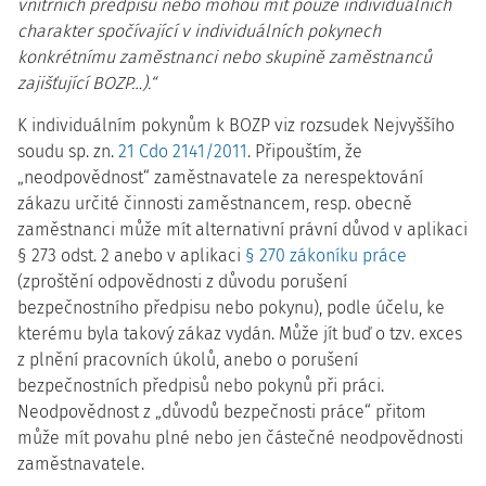
vnitřních předpisů nebo mohou mít pouze individuálních
charakter spočívající v individuálních pokynech
konkrétnímu zaměstnanci nebo skupině zaměstnanců
zajišťující BOZP…).“
K individuálním pokynům k BOZP viz rozsudek Nejvyššího
soudu sp. zn.
21 Cdo 2141/2011
. Připouštím, že
„neodpovědnost“ zaměstnavatele za nerespektování
zákazu určité činnosti zaměstnancem, resp. obecně
zaměstnanci může mít alternativní právní důvod v aplikaci
§ 273 odst. 2 anebo v aplikaci
§ 270 zákoníku práce
(zproštění odpovědnosti z důvodu porušení
bezpečnostního předpisu nebo pokynu), podle účelu, ke
kterému byla takový zákaz vydán. Může jít buď o tzv. exces
z plnění pracovních úkolů, anebo o porušení
bezpečnostních předpisů nebo pokynů při práci.
Neodpovědnost z „důvodů bezpečnosti práce“ přitom
může mít povahu plné nebo jen částečné neodpovědnosti
zaměstnavatele.