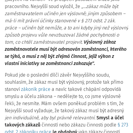
pracovního. Nejvyšší soud vyložil, že „…
zákaz může být
zaměstnavatelem učiněn jen výslovně; jiným způsobem –
má-li mít právní účinky stanovené v § 273 odst. 2 zák.
práce – učiněn být nemůže, a to ani kdyby jiný než výslovný
způsob projevu vůle nevzbuzoval žádné pochybnosti o
tom, co chtěl zaměstnavatel projevit.
Výslovný zákaz
zaměstnavatele musí být adresován zaměstnanci, kterého
se týká, a musí z něj být zřejmá činnost, jejíž výkon z
vlastní iniciativy se zaměstnanci zakazuje“.
Pokud jde o poslední dílčí závěr Nejvyššího soudu,
souhlasím, že zákaz musí být výslovný, protože tak přímo
stanoví
zákoník práce
a navíc takové chápání odpovídá
smyslu a účelu zákona – nedělejte to, co jsme výslovně
řekli, že nesmíte. Mám ovšem poněkud problém s tím, že
Nejvyšší soud vyžaduje, že takový zákaz musí být adresný
jen individuálně, aby byl právně relevantní.
Smysl a účel
takových zákazů
činností nebo zákazu činnosti podle
§ 273
odst. 2 zákoníku práce
je obdobný
jako zákazy činností,