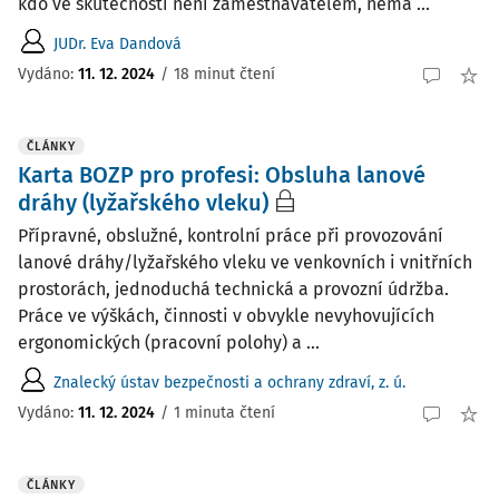
kdo ve skutečnosti není zaměstnavatelem, nemá ...
JUDr. Eva Dandová
Vydáno:
11. 12. 2024
/
18 minut čtení
ČLÁNKY
Karta BOZP pro profesi: Obsluha lanové
dráhy (lyžařského vleku)
Přípravné, obslužné, kontrolní práce při provozování
lanové dráhy/lyžařského vleku ve venkovních i vnitřních
prostorách, jednoduchá technická a provozní údržba.
Práce ve výškách, činnosti v obvykle nevyhovujících
ergonomických (pracovní polohy) a ...
Znalecký ústav bezpečnosti a ochrany zdraví, z. ú.
Vydáno:
11. 12. 2024
/
1 minuta čtení
ČLÁNKY