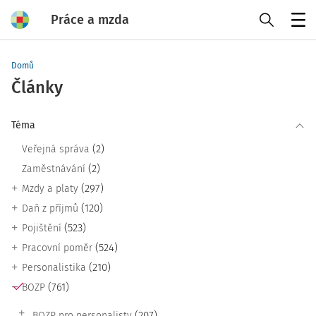
Práce a mzda
Menu
Domů
Články
Téma
(2)
Veřejná správa
(2)
Zaměstnávání
(297)
Mzdy a platy
(120)
Daň z příjmů
(523)
Pojištění
(524)
Pracovní poměr
(210)
Personalistika
(761)
BOZP
(207)
BOZP pro personalisty