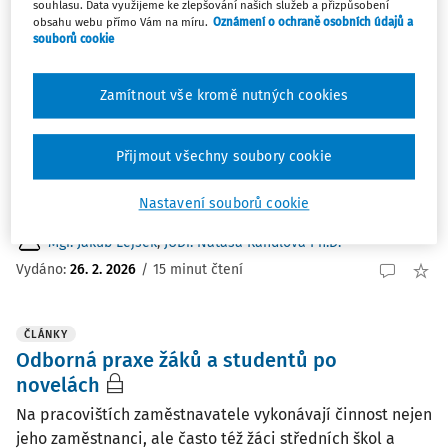
souhlasu. Data využijeme ke zlepšování našich služeb a přizpůsobení
obsahu webu přímo Vám na míru.
Oznámení o ochraně osobních údajů a
souborů cookie
ČLÁNKY
Pracovněprávní aktuality za období 6. 1. až
Zamítnout vše kromě nutných cookies
13. 2. 2026
Vyhlášené předpisy Nález Ústavního soudu sp. zn. Pl. ÚS
Přijmout všechny soubory cookie
31/24 ve věci návrhu na zrušení § 41 odst. 3 zákona č.
262/2006 Sb., zákoník práce, ve znění pozdějších
Nastavení souborů cookie
předpisů Vyhlášeno...
Mgr. Jakub Lejsek
,
JUDr. Nataša Randlová Ph.D.
Vydáno:
26. 2. 2026
/
15 minut čtení
ČLÁNKY
Odborná praxe žáků a studentů po
novelách
Na pracovištích zaměstnavatele vykonávají činnost nejen
jeho zaměstnanci, ale často též žáci středních škol a