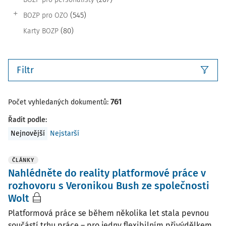
(545)
BOZP pro OZO
(80)
Karty BOZP
Filtr
761
Počet vyhledaných dokumentů:
Řadit podle
:
Nejnovější
Nejstarší
ČLÁNKY
Nahlédněte do reality platformové práce v
rozhovoru s Veronikou Bush ze společnosti
Wolt
Platformová práce se během několika let stala pevnou
součástí trhu práce – pro jedny flexibilním přivýdělkem,