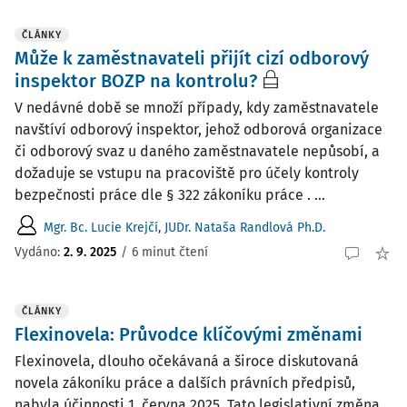
ČLÁNKY
Může k zaměstnavateli přijít cizí odborový
inspektor BOZP na kontrolu?
V nedávné době se množí případy, kdy zaměstnavatele
navštíví odborový inspektor, jehož odborová organizace
či odborový svaz u daného zaměstnavatele nepůsobí, a
dožaduje se vstupu na pracoviště pro účely kontroly
bezpečnosti práce dle § 322 zákoníku práce . ...
Mgr. Bc. Lucie Krejčí
,
JUDr. Nataša Randlová Ph.D.
Vydáno:
2. 9. 2025
/
6 minut čtení
ČLÁNKY
Flexinovela: Průvodce klíčovými změnami
Flexinovela, dlouho očekávaná a široce diskutovaná
novela zákoníku práce a dalších právních předpisů,
nabyla účinnosti 1. června 2025. Tato legislativní změna,