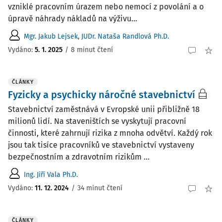
vzniklé pracovním úrazem nebo nemocí z povolání a o
úpravě náhrady nákladů na výživu...
Mgr. Jakub Lejsek
,
JUDr. Nataša Randlová Ph.D.
Vydáno:
5. 1. 2025
/
8 minut čtení
ČLÁNKY
Fyzicky a psychicky náročné stavebnictví
Stavebnictví zaměstnává v Evropské unii přibližně 18
milionů lidí. Na staveništích se vyskytují pracovní
činnosti, které zahrnují rizika z mnoha odvětví. Každý rok
jsou tak tisíce pracovníků ve stavebnictví vystaveny
bezpečnostním a zdravotním rizikům ...
Ing. Jiří Vala Ph.D.
Vydáno:
11. 12. 2024
/
34 minut čtení
ČLÁNKY