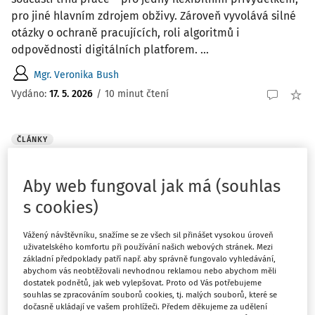
pro jiné hlavním zdrojem obživy. Zároveň vyvolává silné
otázky o ochraně pracujících, roli algoritmů i
odpovědnosti digitálních platforem. ...
Mgr. Veronika Bush
Vydáno:
17. 5. 2026
/
10 minut čtení
ČLÁNKY
Kybernetická bezpečnost: Povinnosti a
odpovědnost vedení
Aby web fungoval jak má (souhlas
S účinností nového zákona o kybernetické bezpečnosti
s cookies)
od 1. listopadu 2025 se pravidla hry zásadně mění. Pro
tisíce českých firem a jejich vedení již nejde o
Vážený návštěvníku, snažíme se ze všech sil přinášet vysokou úroveň
doporučení, ale o zákonnou povinnost s hrozbou
uživatelského komfortu při používání našich webových stránek. Mezi
základní předpoklady patří např. aby správně fungovalo vyhledávání,
likvidačních pokut a přímé osobní odpovědnosti ...
abychom vás neobtěžovali nevhodnou reklamou nebo abychom měli
dostatek podnětů, jak web vylepšovat. Proto od Vás potřebujeme
Petr Hanzel
,
Barbora Kořenářová
souhlas se zpracováním souborů cookies, tj. malých souborů, které se
Vydáno:
19. 4. 2026
/
12 minut čtení
dočasně ukládají ve vašem prohlížeči. Předem děkujeme za udělení