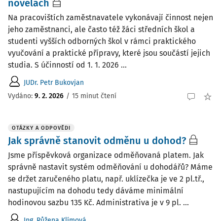
novelách
Na pracovištích zaměstnavatele vykonávají činnost nejen
jeho zaměstnanci, ale často též žáci středních škol a
studenti vyšších odborných škol v rámci praktického
vyučování a praktické přípravy, které jsou součástí jejich
studia. S účinností od 1. 1. 2026 ...
JUDr. Petr Bukovjan
Vydáno:
9. 2. 2026
/
15 minut čtení
OTÁZKY A ODPOVĚDI
Jak správně stanovit odměnu u dohod?
Jsme příspěvková organizace odměňovaná platem. Jak
správně nastavit systém odměňování u dohodářů? Máme
se držet zaručeného platu, např. uklízečka je ve 2 pl.tř.,
nastupujícím na dohodu tedy dáváme minimální
hodinovou sazbu 135 Kč. Administrativa je v 9 pl. ...
Ing. Růžena Klímová