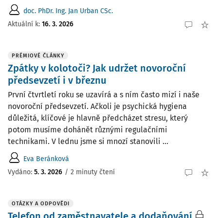
doc. PhDr. Ing. Jan Urban CSc.
Aktuální k
:
16. 3. 2026
PRÉMIOVÉ ČLÁNKY
Zpátky v kolotoči? Jak udržet novoroční
předsevzetí i v březnu
První čtvrtletí roku se uzavírá a s ním často mizí i naše
novoroční předsevzetí. Ačkoli je psychická hygiena
důležitá, klíčové je hlavně předcházet stresu, který
potom musíme dohánět různými regulačními
technikami. V lednu jsme si mnozí stanovili ...
Eva Beránková
Vydáno:
5. 3. 2026
/
2 minuty čtení
OTÁZKY A ODPOVĚDI
Telefon od zaměstnavatele a dodaňování