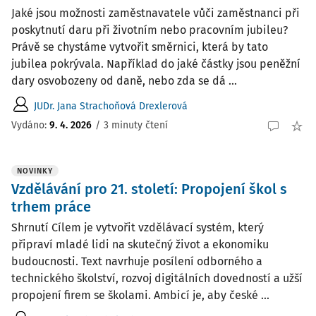
Jaké jsou možnosti zaměstnavatele vůči zaměstnanci při
poskytnutí daru při životním nebo pracovním jubileu?
Právě se chystáme vytvořit směrnici, která by tato
jubilea pokrývala. Například do jaké částky jsou peněžní
dary osvobozeny od daně, nebo zda se dá ...
JUDr. Jana Strachoňová Drexlerová
Vydáno
:
9. 4. 2026
/
3 minuty čtení
NOVINKY
Vzdělávání pro 21. století: Propojení škol s
trhem práce
Shrnutí Cílem je vytvořit vzdělávací systém, který
připraví mladé lidi na skutečný život a ekonomiku
budoucnosti. Text navrhuje posílení odborného a
technického školství, rozvoj digitálních dovedností a užší
propojení firem se školami. Ambicí je, aby české ...