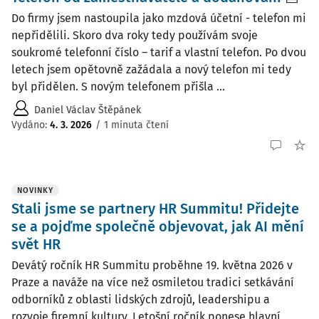
Do firmy jsem nastoupila jako mzdová účetní - telefon mi
nepřidělili. Skoro dva roky tedy používám svoje
soukromé telefonní číslo – tarif a vlastní telefon. Po dvou
letech jsem opětovně zažádala a nový telefon mi tedy
byl přidělen. S novým telefonem přišla ...
Daniel Václav Štěpánek
Vydáno
:
4. 3. 2026
/
1 minuta čtení
NOVINKY
Stali jsme se partnery HR Summitu! Přidejte
se a pojďme společně objevovat, jak AI mění
svět HR
Devátý ročník HR Summitu proběhne 19. května 2026 v
Praze a naváže na více než osmiletou tradici setkávání
odborníků z oblasti lidských zdrojů, leadershipu a
rozvoje firemní kultury. Letošní ročník ponese hlavní