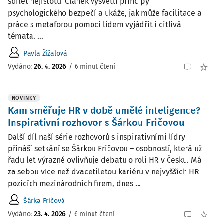
sdílet nejistotu. Článek vysvětlí principy
psychologického bezpečí a ukáže, jak může facilitace a
práce s metaforou pomoci lidem vyjádřit i citlivá
témata. ...
Pavla Žížalová
Vydáno:
26. 4. 2026
/
6 minut čtení
NOVINKY
Kam směřuje HR v době umělé inteligence?
Inspirativní rozhovor s Šárkou Fričovou
Další díl naší série rozhovorů s inspirativními lídry
přináší setkání se Šárkou Fričovou – osobností, která už
řadu let výrazně ovlivňuje debatu o roli HR v Česku. Má
za sebou více než dvacetiletou kariéru v nejvyšších HR
pozicích mezinárodních firem, dnes ...
Šárka Fričová
Vydáno:
23. 4. 2026
/
6 minut čtení