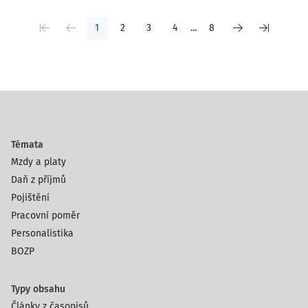
1
2
3
4
...
8
Témata
Mzdy a platy
Daň z příjmů
Pojištění
Pracovní poměr
Personalistika
BOZP
Typy obsahu
Články z časopisů