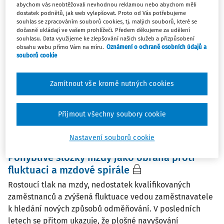
abychom vás neobtěžovali nevhodnou reklamou nebo abychom měli
a odpovědi
dostatek podnětů, jak web vylepšovat. Proto od Vás potřebujeme
Právní úprava odměňování zaměstnanců platem s sebou
souhlas se zpracováním souborů cookies, tj. malých souborů, které se
dočasně ukládají ve vašem prohlížeči. Předem děkujeme za udělení
nese opakovaně řadu otázek. Ať už jde o otázky
souhlasu. Data využijeme ke zlepšování našich služeb a přizpůsobení
vyplývající z legislativních změn, nebo z každodenní
obsahu webu přímo Vám na míru.
Oznámení o ochraně osobních údajů a
souborů cookie
praxe. V článku přinášíme odpovědi na vybrané aktuální
otázky, např. nové vymezení náhradních dob pro ...
Zamítnout vše kromě nutných cookies
JUDr. Petr Bukovjan
,
Ing. Lenka Dufková
,
Ing. Šárka
Kristiánová
Vydáno:
1. 7. 2026
/
23 minut čtení
Přijmout všechny soubory cookie
Nastavení souborů cookie
ČLÁNKY
Pohyblivé složky mzdy jako obrana proti
fluktuaci a mzdové spirále
Rostoucí tlak na mzdy, nedostatek kvalifikovaných
zaměstnanců a zvýšená fluktuace vedou zaměstnavatele
k hledání nových způsobů odměňování. V posledních
letech se přitom ukazuje, že plošné navyšování