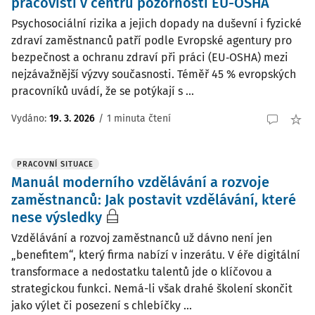
pracovišti v centru pozornosti EU-OSHA
Psychosociální rizika a jejich dopady na duševní i fyzické
zdraví zaměstnanců patří podle Evropské agentury pro
bezpečnost a ochranu zdraví při práci (EU‑OSHA) mezi
nejzávažnější výzvy současnosti. Téměř 45 % evropských
pracovníků uvádí, že se potýkají s ...
Vydáno:
19. 3. 2026
/
1 minuta čtení
PRACOVNÍ SITUACE
Manuál moderního vzdělávání a rozvoje
zaměstnanců: Jak postavit vzdělávání, které
nese výsledky
Vzdělávání a rozvoj zaměstnanců už dávno není jen
„benefitem“, který firma nabízí v inzerátu. V éře digitální
transformace a nedostatku talentů jde o klíčovou a
strategickou funkci. Nemá-li však drahé školení skončit
jako výlet či posezení s chlebíčky ...