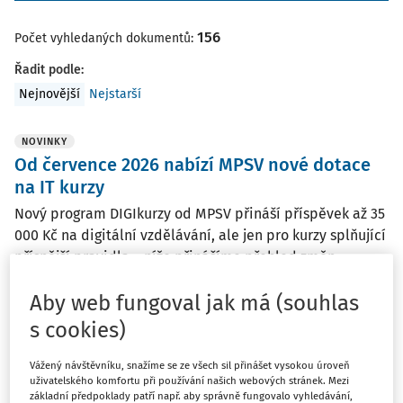
156
Počet vyhledaných dokumentů:
Řadit podle
:
Nejnovější
Nejstarší
NOVINKY
Od července 2026 nabízí MPSV nové dotace
na IT kurzy
Nový program DIGIkurzy od MPSV přináší příspěvek až 35
000 Kč na digitální vzdělávání, ale jen pro kurzy splňující
přísnější pravidla – níže přinášíme přehled změn.
Ministerstvo práce a sociálních věcí
Aby web fungoval jak má (souhlas
Vydáno:
8. 7. 2026
/
2 minuty čtení
s cookies)
Vážený návštěvníku, snažíme se ze všech sil přinášet vysokou úroveň
ČLÁNKY
uživatelského komfortu při používání našich webových stránek. Mezi
Odměňování platem v praxi: aktuální otázky
základní předpoklady patří např. aby správně fungovalo vyhledávání,