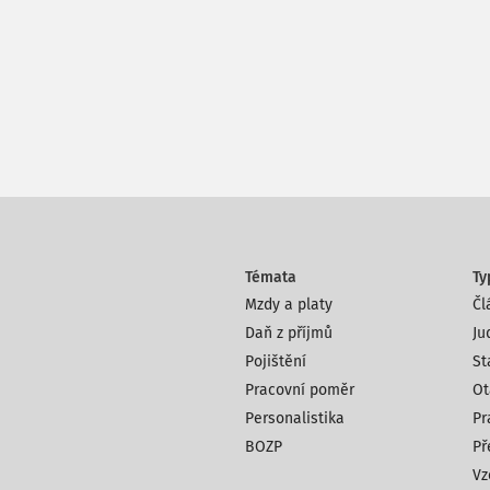
Témata
Ty
Mzdy a platy
Čl
Daň z příjmů
Ju
Pojištění
St
Pracovní poměr
Ot
Personalistika
Pr
BOZP
Př
Vz