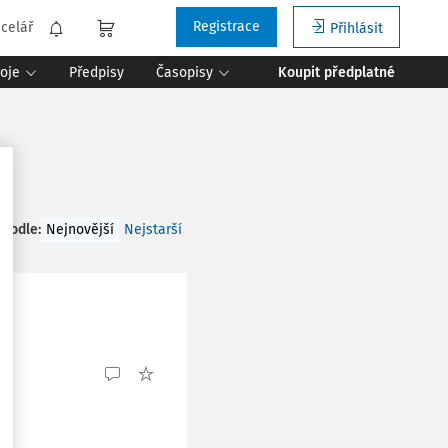
Registrace
celář
Přihlásit
roje
Předpisy
Časopisy
Koupit předplatné
 podle
:
Nejnovější
Nejstarší