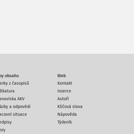
py obsahu
Web
ánky z časopisů
Kontakt
dikatura
Inzerce
anoviska AKV
Autoři
ázky a odpovědi
Klíčová slova
acovní situace
Nápověda
edpisy
Týdeník
ory