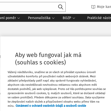
Moje kan
vní poměr
Personalistika
BOZP
Praktické nást
Aby web fungoval jak má
1
daných dokumentů:
Řadit
(souhlas s cookies)
Vážený návštěvníku, snažíme se ze všech sil přinášet vysokou úroveň
uživatelského komfortu při používání našich webových stránek. Mezi
ISY
základní předpoklady patří např. aby správně fungovalo vyhledávání,
006 Sb., zákoník práce
abychom vás neobtěžovali nevhodnou reklamou nebo abychom měli
dostatek podnětů, jak web vylepšovat. Proto od Vás potřebujeme souhlas se
od
:
31. 12. 2006
zpracováním souborů cookies, tj. malých souborů, které se dočasně ukládají
ve vašem prohlížeči. Předem děkujeme za udělení souhlasu. Data využijeme
ke zlepšování našich služeb a přizpůsobení obsahu webu přímo Vám na
míru.
Oznámení o ochraně osobních údajů a souborů cookie