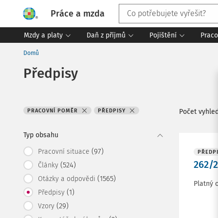
Práce a mzda
Mzdy a platy
Daň z příjmů
Pojištění
Praco
Domů
Předpisy
PRACOVNÍ POMĚR
PŘEDPISY
Počet vyhle
Typ obsahu
(97)
Pracovní situace
PŘEDP
262/2
(524)
Články
(1565)
Otázky a odpovědi
Platný 
(1)
Předpisy
(29)
Vzory