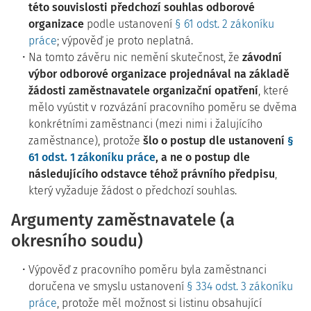
této souvislosti předchozí souhlas odborové
organizace
podle ustanovení
§ 61 odst. 2 zákoníku
práce
; výpověď je proto neplatná.
Na tomto závěru nic nemění skutečnost, že
závodní
výbor odborové organizace projednával na základě
žádosti zaměstnavatele organizační opatření
, které
mělo vyústit v rozvázání pracovního poměru se dvěma
konkrétními zaměstnanci (mezi nimi i žalujícího
zaměstnance), protože
šlo o postup dle ustanovení
§
61 odst. 1 zákoníku práce
, a ne o postup dle
následujícího odstavce téhož právního předpisu
,
který vyžaduje žádost o předchozí souhlas.
Argumenty zaměstnavatele (a
okresního soudu)
Výpověď z pracovního poměru byla zaměstnanci
doručena ve smyslu ustanovení
§ 334 odst. 3 zákoníku
práce
, protože měl možnost si listinu obsahující