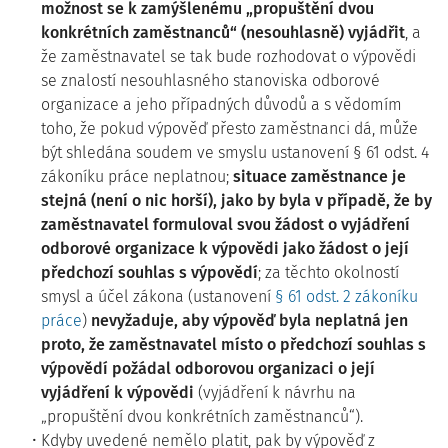
možnost se k zamýšlenému „propuštění dvou
konkrétních zaměstnanců“ (nesouhlasně) vyjádřit
,
a
že zaměstnavatel se tak bude rozhodovat o výpovědi
se znalostí nesouhlasného stanoviska
odborové
organizace a jeho případných důvodů a s vědomím
toho, že pokud výpověď
přesto zaměstnanci dá, může
být shledána soudem ve smyslu ustanovení § 61 odst. 4
zákoníku
práce neplatnou;
situace zaměstnance je
stejná (není o nic horší), jako by byla v případě, že by
zaměstnavatel formuloval svou žádost o vyjádření
odborové organizace k výpovědi jako žádost o její
předchozí souhlas s výpovědí
; za těchto okolností
smysl a účel zákona
(ustanovení
§ 61 odst. 2 zákoníku
práce
)
nevyžaduje, aby výpověď byla neplatná jen
proto, že zaměstnavatel místo o předchozí souhlas s
výpovědí požádal odborovou organizaci o její
vyjádření k výpovědi
(vyjádření k návrhu na
„propuštění dvou konkrétních zaměstnanců“).
Kdyby uvedené nemělo platit, pak by výpověď z