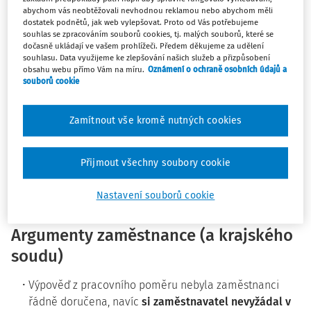
pracovního poměru z důvodu jeho nadbytečnosti
v
abychom vás neobtěžovali nevhodnou reklamou nebo abychom měli
důsledku rozhodnutí zaměstnavatele o organizační
dostatek podnětů, jak web vylepšovat. Proto od Vás potřebujeme
souhlas se zpracováním souborů cookies, tj. malých souborů, které se
změně (zrušení pracovního místa); ačkoliv v době
dočasně ukládají ve vašem prohlížeči. Předem děkujeme za udělení
doručení výpovědi byl zaměstnanec
členem závodního
souhlasu. Data využijeme ke zlepšování našich služeb a přizpůsobení
obsahu webu přímo Vám na míru.
Oznámení o ochraně osobních údajů a
výboru
jako statutárního orgánu odborové organizace
souborů cookie
působící u zaměstnavatele (a tedy chráněným
odborovým funkcionářem), zaměstnavatel požádal
Zamítnout vše kromě nutných cookies
zmíněné zástupce zaměstnanců toliko
o projednání
organizačního opatření, jehož důsledkem mělo být
„propuštění dvou konkrétních zaměstnanců“, nikoliv
Přijmout všechny soubory cookie
o předchozí souhlas
s výpovědí z pracovního poměru.
Zaměstnanec se žalobou domáhal u soudu
určení
Nastavení souborů cookie
neplatnosti této výpovědi
.
Argumenty zaměstnance (a krajského
soudu)
Výpověď z pracovního poměru nebyla zaměstnanci
řádně doručena, navíc
si zaměstnavatel nevyžádal v