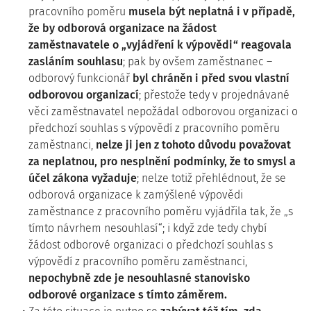
pracovního poměru
musela být neplatná i v případě,
že by odborová organizace na žádost
zaměstnavatele o „vyjádření k výpovědi“ reagovala
zasláním souhlasu
; pak by ovšem zaměstnanec –
odborový funkcionář
byl chráněn i před svou vlastní
odborovou organizací
; přestože tedy v projednávané
věci zaměstnavatel nepožádal odborovou organizaci o
předchozí souhlas s výpovědí z pracovního poměru
zaměstnanci,
nelze ji jen z tohoto důvodu považovat
za neplatnou, pro nesplnění podmínky, že to smysl a
účel zákona vyžaduje
; nelze totiž přehlédnout, že se
odborová organizace k zamýšlené výpovědi
zaměstnance z pracovního poměru vyjádřila tak, že „s
tímto návrhem nesouhlasí“; i když zde tedy chybí
žádost odborové organizaci o předchozí souhlas s
výpovědí z pracovního poměru zaměstnanci,
nepochybně zde je nesouhlasné stanovisko
odborové organizace s tímto záměrem.