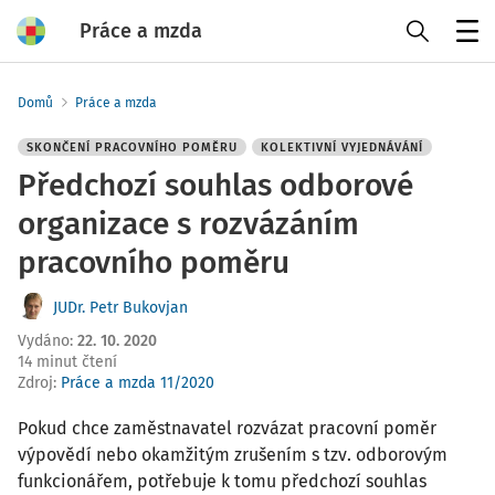
Práce a mzda
Menu
Domů
Práce a mzda
SKONČENÍ PRACOVNÍHO POMĚRU
KOLEKTIVNÍ VYJEDNÁVÁNÍ
Předchozí souhlas odborové
organizace s rozvázáním
pracovního poměru
JUDr. Petr Bukovjan
Vydáno
:
22. 10. 2020
14 minut čtení
Zdroj
:
Práce a mzda 11/2020
Pokud chce zaměstnavatel rozvázat pracovní poměr
výpovědí nebo okamžitým zrušením s tzv. odborovým
funkcionářem, potřebuje k tomu předchozí souhlas