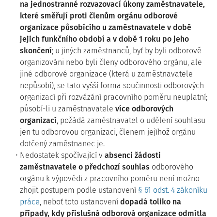
na jednostranné rozvazovací úkony zaměstnavatele,
které směřují proti členům orgánu odborové
organizace působícího u zaměstnavatele v době
jejich funkčního období a v době 1 roku po jeho
skončení
; u jiných zaměstnanců, byť by byli odborově
organizováni nebo byli členy odborového orgánu, ale
jiné odborové organizace (která u zaměstnavatele
nepůsobí), se tato vyšší forma součinnosti odborových
organizací při rozvázání pracovního poměru neuplatní;
působí-li u zaměstnavatele
více odborových
organizací
, požádá zaměstnavatel o udělení souhlasu
jen tu odborovou organizaci, členem jejíhož orgánu
dotčený zaměstnanec je.
Nedostatek spočívající v
absenci žádosti
zaměstnavatele o předchozí souhlas
odborového
orgánu k výpovědi z pracovního poměru není možno
zhojit postupem podle ustanovení
§ 61 odst. 4 zákoníku
práce
, neboť toto ustanovení
dopadá toliko na
případy, kdy příslušná odborová organizace odmítla