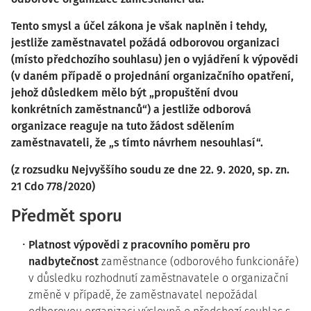
Tento smysl a účel zákona je však naplněn i tehdy,
jestliže zaměstnavatel požádá odborovou organizaci
(místo předchozího souhlasu) jen o vyjádření k výpovědi
(v daném případě o projednání organizačního opatření,
jehož důsledkem mělo být „propuštění dvou
konkrétních zaměstnanců“) a jestliže odborová
organizace reaguje na tuto žádost sdělením
zaměstnavateli, že „s tímto návrhem nesouhlasí“.
(z rozsudku Nejvyššího soudu ze dne 22. 9. 2020, sp. zn.
21 Cdo 778/2020)
Předmět sporu
Platnost výpovědi z pracovního poměru pro
nadbytečnost
zaměstnance (odborového funkcionáře)
v důsledku rozhodnutí zaměstnavatele o organizační
změně v případě, že zaměstnavatel nepožádal