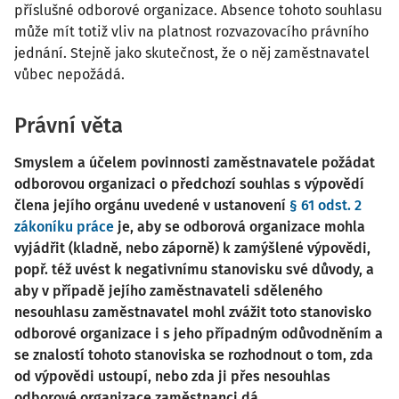
příslušné odborové organizace. Absence tohoto souhlasu
může mít totiž vliv na platnost rozvazovacího právního
jednání. Stejně jako skutečnost, že o něj zaměstnavatel
vůbec nepožádá.
Právní věta
Smyslem a účelem povinnosti zaměstnavatele požádat
odborovou organizaci o předchozí souhlas s výpovědí
člena jejího orgánu uvedené v ustanovení
§ 61 odst. 2
zákoníku práce
je, aby se odborová organizace mohla
vyjádřit (kladně, nebo záporně) k zamýšlené výpovědi,
popř. též uvést k negativnímu stanovisku své důvody, a
aby v případě jejího zaměstnavateli sděleného
nesouhlasu zaměstnavatel mohl zvážit toto stanovisko
odborové organizace i s jeho případným odůvodněním a
se znalostí tohoto stanoviska se rozhodnout o tom, zda
od výpovědi ustoupí, nebo zda ji přes nesouhlas
odborové organizace zaměstnanci dá.