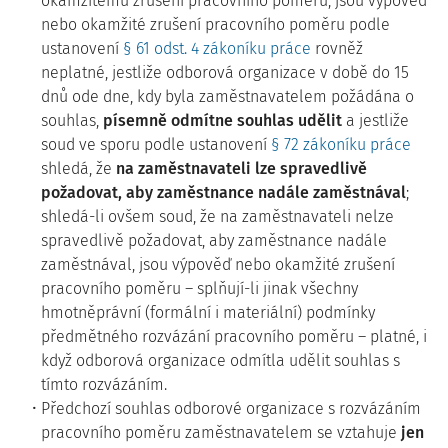
okamžitému zrušení pracovního poměru, jsou výpověď
nebo okamžité zrušení pracovního poměru podle
ustanovení
§ 61 odst. 4 zákoníku práce
rovněž
neplatné, jestliže odborová organizace v době do 15
dnů ode dne, kdy byla zaměstnavatelem požádána o
souhlas,
písemně odmítne souhlas udělit
a jestliže
soud ve sporu podle ustanovení
§ 72 zákoníku práce
shledá, že
na zaměstnavateli lze spravedlivě
požadovat, aby zaměstnance nadále zaměstnával
;
shledá-li ovšem soud, že na zaměstnavateli nelze
spravedlivě požadovat, aby zaměstnance nadále
zaměstnával, jsou výpověď nebo okamžité zrušení
pracovního poměru – splňují-li jinak všechny
hmotněprávní (formální i materiální) podmínky
předmětného rozvázání pracovního poměru – platné, i
když odborová organizace odmítla udělit souhlas s
tímto rozvázáním.
Předchozí souhlas odborové organizace s rozvázáním
pracovního poměru zaměstnavatelem se vztahuje
jen