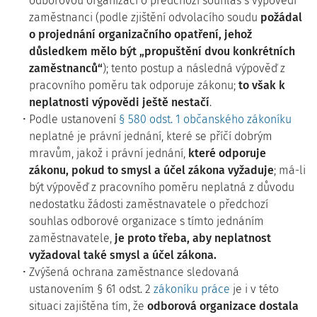
odborovou organizaci o předchozí souhlas s výpovědí
zaměstnanci (podle zjištění odvolacího soudu
požádal
o projednání organizačního opatření, jehož
důsledkem mělo být „propuštění dvou konkrétních
zaměstnanců“
); tento postup a následná výpověď z
pracovního poměru tak odporuje zákonu;
to však k
neplatnosti výpovědi ještě nestačí
.
Podle ustanovení
§ 580 odst. 1 občanského zákoníku
neplatné je právní jednání, které se příčí dobrým
mravům, jakož i právní jednání,
které odporuje
zákonu, pokud to smysl a účel zákona vyžaduje
; má-li
být výpověď z pracovního poměru neplatná z důvodu
nedostatku žádosti zaměstnavatele o předchozí
souhlas odborové organizace s tímto jednáním
zaměstnavatele,
je proto třeba, aby neplatnost
vyžadoval také smysl a účel zákona.
Zvýšená ochrana zaměstnance sledovaná
ustanovením § 61 odst. 2
zákoníku práce
je i v této
situaci zajištěna tím, že
odborová organizace dostala