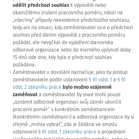
udělit předchozí souhlas
k výpovědi nebo
okamžitému zrušení pracovního poměru, nikoli na
„všechny“ případy neexistence předchozího souhlasu,
tedy ani na situaci, kdy zaměstnavatel sice o předchozí
souhlas před dáním výpovědi z pracovního poměru
požádal, ale nevyčkal do vyjádření stanoviska
odborové organizace nebo do marného uplynutí doby
15 dnů ode dne, kdy byla o předchozí souhlas
požádána.
Zaměstnavatel v dovolání naznačuje, jako by postup
zaměstnavatele podle ustanovení
§ 61 odst. 1
a
§ 61
odst. 2 zákoníku práce
bylo možno vzájemně
zaměňovat
a zaměstnavatel by snad mohl pouze
„oznámit odborové organizaci svůj záměr ukončit
pracovní poměr“ s konkrétním zaměstnancem
(konkrétními zaměstnanci) a odborová organizace by si
zřejmě „mohla vybrat“, zda je žádána ve smyslu
ustanovení
§ 61 odst. 1 zákoníku práce
o projednání