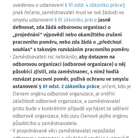
uvedenou v ustanovení
§ 61 odst. 4 zákoníku práce
);
jinak řečeno, zaměstnavatel musí ve své žádosti ve
smyslu ustanovení
§ 61 zákoníku práce
jasně
definovat, zda žádá odborovou organizaci o
„projednání“ výpovědi nebo okamžitého zrušení
pracovního poměru, nebo zda žádá o „předchozí
souhlas“ s takovým rozvázáním pracovního poměru
.
Zaměstnavateli nic nebránilo,
aby dotazem na
odborovou organizaci (odborové organizace) u něj
působící zjistil, zda zaměstnanec, s nímž hodlá
rozvázat pracovní poměr, požívá ochranu ve smyslu
ustanovení
§ 61 odst. 2 zákoníku práce
; určení, kdo je
členem orgánu odborové organizace, je vnitřní
záležitostí odborové organizace, a zaměstnavatel
proto bude v konkrétním případě vycházet ze sdělení
odborové organizace, kdo jsou členové jejího orgánu
působícího u zaměstnavatele.
V projednávané věci zaměstnavatel nepožádal