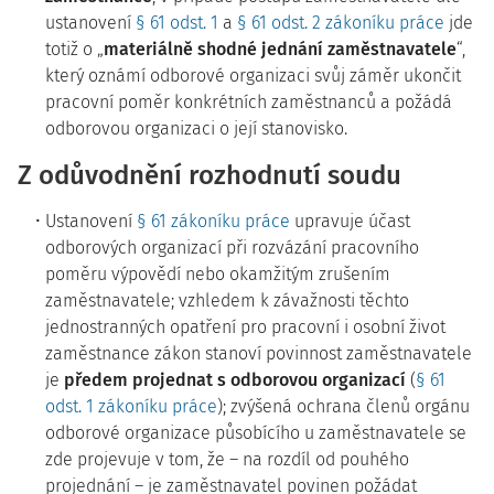
ustanovení
§ 61 odst. 1
a
§ 61 odst. 2 zákoníku práce
jde
totiž o „
materiálně shodné jednání zaměstnavatele
“,
který oznámí odborové organizaci svůj záměr ukončit
pracovní poměr konkrétních zaměstnanců a požádá
odborovou organizaci o její stanovisko.
Z odůvodnění rozhodnutí soudu
Ustanovení
§ 61 zákoníku práce
upravuje účast
odborových organizací při rozvázání pracovního
poměru výpovědí nebo okamžitým zrušením
zaměstnavatele; vzhledem k závažnosti těchto
jednostranných opatření pro pracovní i osobní život
zaměstnance zákon stanoví povinnost zaměstnavatele
je
předem projednat s odborovou organizací
(
§ 61
odst. 1 zákoníku práce
); zvýšená ochrana členů orgánu
odborové organizace působícího u zaměstnavatele se
zde projevuje v tom, že – na rozdíl od pouhého
projednání – je zaměstnavatel povinen požádat