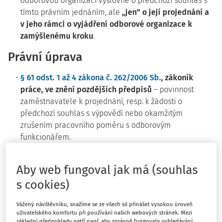
odborovou organizaci výslovně o předchozí souhlas s
tímto právním jednáním, ale
„jen“ o její projednání a
v jeho rámci o vyjádření odborové organizace k
zamýšlenému kroku
.
Právní úprava
§ 61 odst. 1 až 4 zákona č. 262/2006 Sb.
, zákoník
práce, ve znění pozdějších předpisů
– povinnost
zaměstnavatele k projednání, resp. k žádosti o
předchozí souhlas s výpovědí nebo okamžitým
zrušením pracovního poměru s odborovým
funkcionářem.
§ 580 zákona č. 89/2012 Sb.
, občanský zákoník, ve
znění pozdějších předpisů
– relativní neplatnost
Aby web fungoval jak má (souhlas
právních jednání.
s cookies)
Skutkový stav (popis případu)
Vážený návštěvníku, snažíme se ze všech sil přinášet vysokou úroveň
uživatelského komfortu při používání našich webových stránek. Mezi
Zaměstnavatel doručil zaměstnanci
výpověď z
základní předpoklady patří např. aby správně fungovalo vyhledávání,