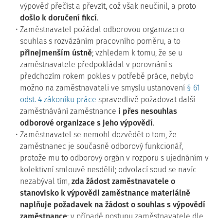
výpověď přečíst a převzít,
což však neučinil, a proto
došlo k doručení fikcí
.
Zaměstnavatel požádal odborovou organizaci o
souhlas s rozvázáním pracovního poměru,
a to
přinejmenším ústně
; vzhledem k tomu, že se u
zaměstnavatele předpokládal v porovnání
s
předchozím rokem pokles v potřebě práce, nebylo
možno na zaměstnavateli ve smyslu ustanovení
§ 61
odst. 4 zákoníku práce
spravedlivě požadovat další
zaměstnávání zaměstnance
i přes nesouhlas
odborové organizace s jeho výpovědí
.
Zaměstnavatel se nemohl dozvědět o tom, že
zaměstnanec je současně odborový funkcionář,
protože mu to odborový orgán v rozporu s ujednáním v
kolektivní smlouvě nesdělil; odvolací soud se navíc
nezabýval tím,
zda žádost zaměstnavatele o
stanovisko k výpovědi zaměstnance materiálně
naplňuje požadavek na žádost o souhlas s výpovědí
zaměstnance
; v případě postupu zaměstnavatele dle