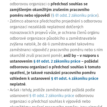
odborovou organizaci o
předchozí souhlas se
zamýšleným okamžitým zrušením pracovního
poměru nebo výpovědí
(
§ 61 odst. 2 zákoníku práce
).
Zatímco absence předchozího projednání s odborovou
organizací nezakládá neplatnost dotčených
rozvazovacích projevů vůle, je ochrana členů orgánu
odborové organizace působícího u zaměstnavatele
zvýšena natolik, že dá-li zaměstnavatel takovému
zaměstnanci výpověď z pracovního poměru nebo s ním
okamžitě zruší pracovní poměr,
aniž by – v rozporu s
ustanovením
§ 61 odst. 2 zákoníku práce
– požádal
odborovou organizaci o předchozí souhlas k tomuto
opatření, je takové rozvázání pracovního poměru
vzhledem k ustanovení
§ 61 odst. 4 zákoníku práce
neplatné
.
Avšak i tehdy, jestliže zaměstnavatel požádá podle
ustanovení
§ 61 odst. 2 zákoníku práce
odborovou
organizaci o předchozí souhlas k výpovědi nebo