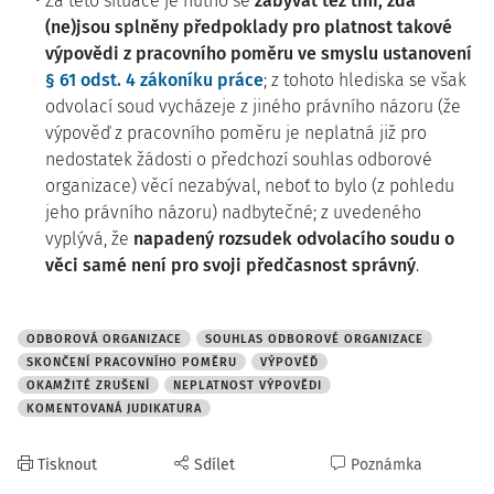
Za této situace je nutno se
zabývat též tím, zda
(ne)jsou splněny předpoklady pro platnost takové
výpovědi z pracovního poměru ve smyslu ustanovení
§ 61 odst. 4 zákoníku práce
; z tohoto hlediska se však
odvolací soud vycházeje z jiného právního názoru (že
výpověď z pracovního poměru je neplatná již pro
nedostatek žádosti o předchozí souhlas odborové
organizace) věcí nezabýval, neboť to bylo (z pohledu
jeho právního názoru) nadbytečné; z uvedeného
vyplývá, že
napadený rozsudek odvolacího soudu o
věci samé není pro svoji předčasnost správný
.
ODBOROVÁ ORGANIZACE
SOUHLAS ODBOROVÉ ORGANIZACE
SKONČENÍ PRACOVNÍHO POMĚRU
VÝPOVĚĎ
OKAMŽITÉ ZRUŠENÍ
NEPLATNOST VÝPOVĚDI
KOMENTOVANÁ JUDIKATURA
Tisknout
Sdílet
Poznámka