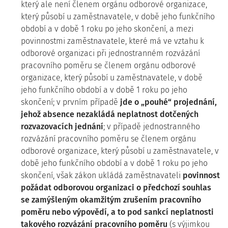
který ale není členem orgánu odborové organizace,
který působí u zaměstnavatele, v době jeho funkčního
období a v době 1 roku po jeho skončení, a mezi
povinnostmi zaměstnavatele, které má ve vztahu k
odborové organizaci při jednostranném rozvázání
pracovního poměru se členem orgánu odborové
organizace, který působí u zaměstnavatele, v době
jeho funkčního období a v době 1 roku po jeho
skončení; v prvním případě
jde o „pouhé“ projednání,
jehož absence nezakládá neplatnost dotčených
rozvazovacích jednání
; v případě jednostranného
rozvázání pracovního poměru se členem orgánu
odborové organizace, který působí u zaměstnavatele, v
době jeho funkčního období a v době 1 roku po jeho
skončení, však zákon ukládá zaměstnavateli
povinnost
požádat odborovou organizaci o předchozí souhlas
se zamýšleným okamžitým zrušením pracovního
poměru nebo výpovědí, a to pod sankcí neplatnosti
takového rozvázání pracovního poměru
(s výjimkou