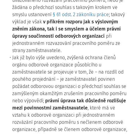
uvažovaného rozvázání pracovního poměru, nebo je
žádána o předchozí souhlas s takovým krokem ve
smyslu ustanovení
§ 61 odst. 2 zákoníku práce
; takový
výklad je však
v příkrém rozporu jak s výslovným
zněním zákona, tak i se smyslem a účelem právní
úpravy
součinnosti odborových organizací
při
jednostranném rozvazování pracovního poměru ze
strany zaměstnavatele.
Jak již bylo výše uvedeno, zvýšená ochrana členů
orgánu odborové organizace působícího u
zaměstnavatele se projevuje v tom, že – na rozdíl od
pouhého projednání – je zaměstnavatel povinen
požádat odborovou organizaci o předchozí souhlas se
zamýšleným okamžitým zrušením pracovního poměru
nebo výpovědí;
právní úprava tak důsledně rozlišuje
mezi povinnostmi zaměstnavatele
, které má ve
vztahu k odborové organizaci při jednostranném
rozvázání pracovního poměru s nečlenem odborové
organizace, případně se členem odborové organizace,