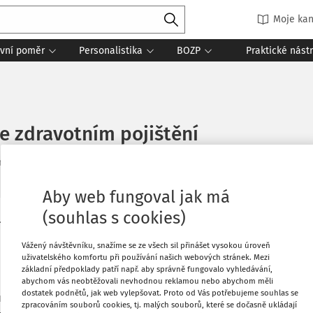
Moje kan
vní poměr
Personalistika
BOZP
Praktické nást
ve zdravotním pojištění
ní
Zdroj
:
Práce a mzda 10/2021
Aby web fungoval jak má
(souhlas s cookies)
í, aby měl každý pojištěnec řádným,
Tisknout
tění neboli pojistný vztah. Tuto
Vážený návštěvníku, snažíme se ze všech sil přinášet vysokou úroveň
uživatelského komfortu při používání našich webových stránek. Mezi
a území České republiky.
Oblíbené
základní předpoklady patří např. aby správně fungovalo vyhledávání,
abychom vás neobtěžovali nevhodnou reklamou nebo abychom měli
dostatek podnětů, jak web vylepšovat. Proto od Vás potřebujeme souhlas se
usí mít právě z titulu trvalého pobytu
zpracováním souborů cookies, tj. malých souborů, které se dočasně ukládají
Sdílet