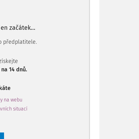
 jen začátek…
 předplatitele.
 získejte
 na 14 dnů.
káte
ky na webu
ních situací