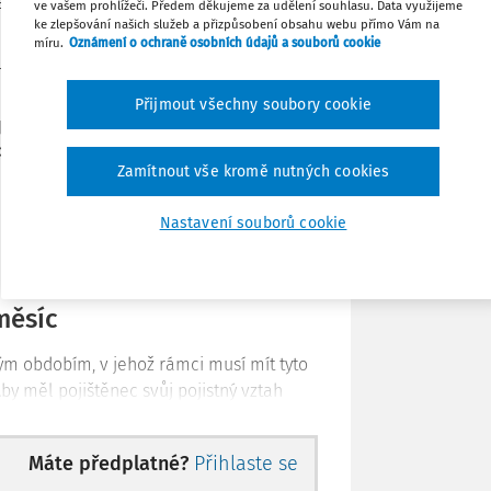
řazením do některé (tedy alespoň jedné) z
ve vašem prohlížeči. Předem děkujeme za udělení souhlasu. Data využijeme
ke zlepšování našich služeb a přizpůsobení obsahu webu přímo Vám na
míru.
Oznámení o ochraně osobních údajů a souborů cookie
Stáhnout
innosti, zdaňovanými podle
§ 6 zákona č.
ších předpisů (dále jen
ZDP
), standardně
Přijmout všechny soubory cookie
poň v částce 3 500 Kč u dohody o
Poznámka
dy o provedení práce (viz dále),
Zamítnout vše kromě nutných cookies
Nastavení souborů cookie
měsíc
ným obdobím, v jehož rámci musí mít tyto
by měl pojištěnec svůj pojistný vztah
jišťovny evidován v některé z prvních tří
stnanec, osoba samostatn
Máte předplatné?
Přihlaste se