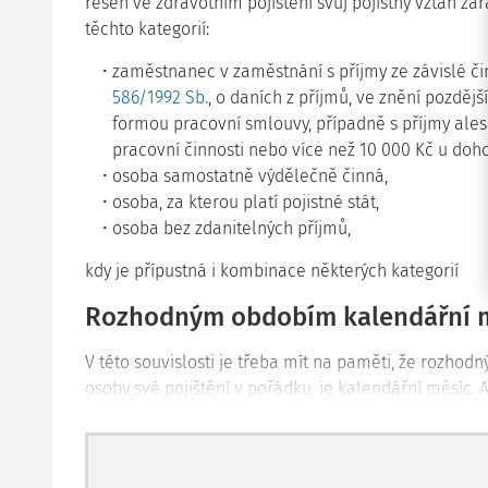
řešen ve zdravotním pojištění svůj pojistný vztah za
těchto kategorií:
zaměstnanec v zaměstnání s příjmy ze závislé č
586/1992 Sb.
, o daních z příjmů, ve znění pozděj
formou pracovní smlouvy, případně s příjmy ales
pracovní činnosti nebo více než 10 000 Kč u doho
osoba samostatně výdělečně činná,
osoba, za kterou platí pojistné stát,
osoba bez zdanitelných příjmů,
kdy je přípustná i kombinace některých kategorií
Rozhodným obdobím kalendářní 
V této souvislosti je třeba mít na paměti, že rozhod
osoby své pojištění v pořádku, je kalendářní měsíc. A
relevantně vyřešen postačí, když bude u zdravotní po
výše uvedených kategorií (tedy zjednodušeně zamě