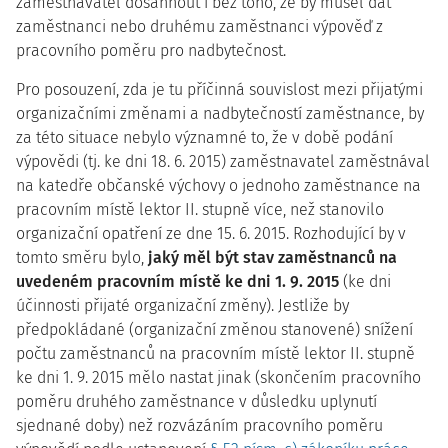
zaměstnavatel dosáhnout i bez toho, že by musel dát
zaměstnanci nebo druhému zaměstnanci výpověď z
pracovního poměru pro nadbytečnost.
Pro posouzení, zda je tu příčinná souvislost mezi přijatými
organizačními změnami a nadbytečností zaměstnance, by
za této situace nebylo významné to, že v době podání
výpovědi (tj. ke dni 18. 6. 2015) zaměstnavatel zaměstnával
na katedře občanské výchovy o jednoho zaměstnance na
pracovním místě lektor II. stupně více, než stanovilo
organizační opatření ze dne 15. 6. 2015. Rozhodující by v
tomto směru bylo,
jaký měl být stav zaměstnanců na
uvedeném pracovním místě ke dni 1. 9. 2015
(ke dni
účinnosti přijaté organizační změny). Jestliže by
předpokládané (organizační změnou stanovené) snížení
počtu zaměstnanců na pracovním místě lektor II. stupně
ke dni 1. 9. 2015 mělo nastat jinak (skončením pracovního
poměru druhého zaměstnance v důsledku uplynutí
sjednané doby) než rozvázáním pracovního poměru