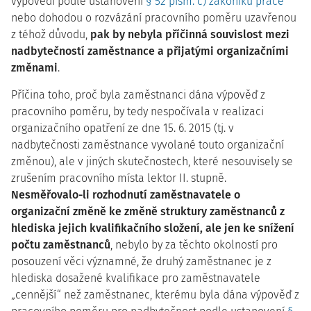
výpovědí podle ustanovení
§ 52 písm. c) zákoníku práce
nebo dohodou o rozvázání pracovního poměru uzavřenou
z téhož důvodu,
pak by nebyla příčinná souvislost mezi
nadbytečností zaměstnance a přijatými organizačními
změnami
.
Příčina toho, proč byla zaměstnanci dána výpověď z
pracovního poměru, by tedy nespočívala v realizaci
organizačního opatření ze dne 15. 6. 2015 (tj. v
nadbytečnosti zaměstnance vyvolané touto organizační
změnou), ale v jiných skutečnostech, které nesouvisely se
zrušením pracovního místa lektor II. stupně.
Nesměřovalo-li rozhodnutí zaměstnavatele o
organizační změně ke změně struktury zaměstnanců z
hlediska jejich kvalifikačního složení, ale jen ke snížení
počtu zaměstnanců
, nebylo by za těchto okolností pro
posouzení věci významné, že druhý zaměstnanec je z
hlediska dosažené kvalifikace pro zaměstnavatele
„cennější“ než zaměstnanec, kterému byla dána výpověď z