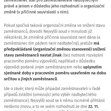
zaměstnanec stal pro zaměstnavatele nadbytečným
právě a jenom v důsledku jeho rozhodnutí o organizační
změně (v příčinné souvislosti s ním).
Pokud spočívá taková organizační změna ve snížení stavu
zaměstnanců, dovodil Nejvyšší soud v minulosti již
několikrát, že zmíněná příčinná souvislost není dána (a
zaměstnanec tím pádem není nadbytečný), jestliže
má
předpokládané (organizační změnou stanovené) snížení
stavu zaměstnanců nastat jinak
(bez nutnosti rozvázání
pracovního poměru výpovědí), například v důsledku
výpovědi podané jiným zaměstnancem nebo
uplynutím
sjednané doby v pracovním poměru uzavřeném na dobu
určitou u jiných zaměstnanců
.
Jde o závěr, který může připadat zaměstnavateli v řadě
případů zvláštní (omezující jeho výběr nadbytečného
zaměstnance). Nejvyšší soud se k němu nicméně přihlásil
nedávno znovu, a to ve svém rozhodnutí ze dne
22. 11.