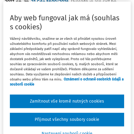
2017, sp. zn.
21 Cdo 5600/2016
. Důležité je ale číst ho
pozorně, protože jisté řešení zaměstnavateli v takovém
případě přeci jen nabízí. Ať už ho lze nalézt
v povaze
Aby web fungoval jak má (souhlas
organizační změny, nebo v časové posloupnosti
s cookies)
jednotlivých kroků
.
Vážený návštěvníku, snažíme se ze všech sil přinášet vysokou úroveň
Popis případu
uživatelského komfortu při používání našich webových stránek. Mezi
základní předpoklady patří např. aby správně fungovalo vyhledávání,
abychom vás neobtěžovali nevhodnou reklamou nebo abychom měli
Zaměstnanec pracoval u zaměstnavatele - vysoké školy
dostatek podnětů, jak web vylepšovat. Proto od Vás potřebujeme
jako lektor II. stupně na katedře občanské výchovy. Jeho
souhlas se zpracováním souborů cookies, tj. malých souborů, které se
pracovní poměr byl sjednán na dobu neurčitou.
dočasně ukládají ve vašem prohlížeči. Předem děkujeme za udělení
souhlasu. Data využijeme ke zlepšování našich služeb a přizpůsobení
Rozhodnutím děkana fakulty ze dne
15. 6. 2015
o
obsahu webu přímo Vám na míru.
Oznámení o ochraně osobních údajů a
organizační změně bylo na pedagogické fakultě s
souborů cookie
účinností od
1. 9. 2015
zrušeno mj. pracovní místo lektora
II. stupně na katedře občanské výchovy. Ke zrušení bylo
Zamítnout vše kromě nutných cookies
přistoupeno z důvodu plánovaného snížení rozpočtu
fakulty.
Přijmout všechny soubory cookie
Za nadbytečného zaměstnance na pracovním místě
lektora II. stupně byl na základě doporučení vedoucího
Nastavení souborů cookie