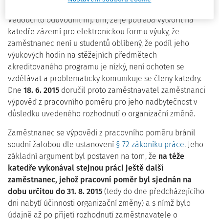
katedry občanské výchovy
vybrán dotčený zaměstnanec
.
Vedoucí to odůvodnil mj. tím, že je potřeba vytvořit na
katedře zázemí pro elektronickou formu výuky, že
zaměstnanec není u studentů oblíbený, že podíl jeho
výukových hodin na stěžejních předmětech
akreditovaného programu je nízký, není ochoten se
vzdělávat a problematicky komunikuje se členy katedry.
Dne
18. 6. 2015
doručil proto zaměstnavatel zaměstnanci
výpověď z pracovního poměru pro jeho nadbytečnost v
důsledku uvedeného rozhodnutí o organizační změně.
Zaměstnanec se výpovědi z pracovního poměru bránil
soudní žalobou dle ustanovení
§ 72 zákoníku práce
. Jeho
základní argument byl postaven na tom, že
na téže
katedře vykonával stejnou práci ještě další
zaměstnanec, jehož pracovní poměr byl sjednán na
dobu určitou do 31. 8. 2015
(tedy do dne předcházejícího
dni nabytí účinnosti organizační změny) a s nímž bylo
údajně až po přijetí rozhodnutí zaměstnavatele o