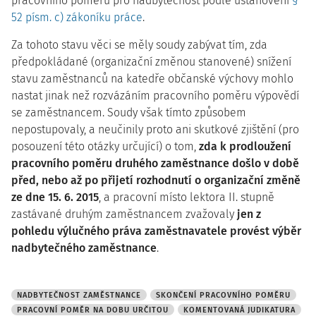
pracovního poměru pro nadbytečnost podle ustanovení
§
52 písm. c) zákoníku práce
.
Za tohoto stavu věci se měly soudy zabývat tím, zda
předpokládané (organizační změnou stanovené) snížení
stavu zaměstnanců na katedře občanské výchovy mohlo
nastat jinak než rozvázáním pracovního poměru výpovědí
se zaměstnancem. Soudy však tímto způsobem
nepostupovaly, a neučinily proto ani skutkové zjištění (pro
posouzení této otázky určující) o tom,
zda k prodloužení
pracovního poměru druhého zaměstnance došlo v době
před, nebo až po přijetí rozhodnutí o organizační změně
ze dne 15. 6. 2015
, a pracovní místo lektora II. stupně
zastávané druhým zaměstnancem zvažovaly
jen z
pohledu výlučného práva zaměstnavatele provést výběr
nadbytečného zaměstnance
.
NADBYTEČNOST ZAMĚSTNANCE
SKONČENÍ PRACOVNÍHO POMĚRU
PRACOVNÍ POMĚR NA DOBU URČITOU
KOMENTOVANÁ JUDIKATURA