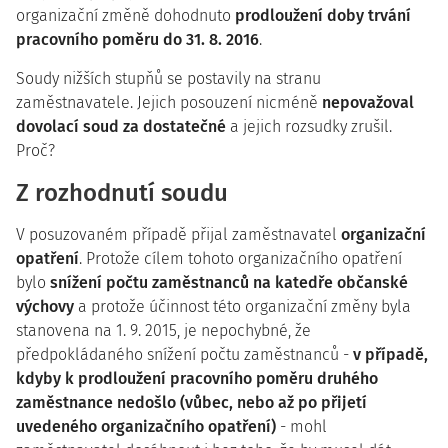
organizační změně dohodnuto
prodloužení doby trvání
pracovního poměru do 31. 8. 2016
.
Soudy nižších stupňů se postavily na stranu
zaměstnavatele. Jejich posouzení nicméně
nepovažoval
dovolací soud za dostatečné
a jejich rozsudky zrušil.
Proč?
Z rozhodnutí soudu
V posuzovaném případě přijal zaměstnavatel
organizační
opatření
. Protože cílem tohoto organizačního opatření
bylo
snížení počtu zaměstnanců na katedře občanské
výchovy
a protože účinnost této organizační změny byla
stanovena na 1. 9. 2015, je nepochybné, že
předpokládaného snížení počtu zaměstnanců -
v případě,
kdyby k prodloužení pracovního poměru druhého
zaměstnance nedošlo (vůbec, nebo až po přijetí
uvedeného organizačního opatření)
- mohl