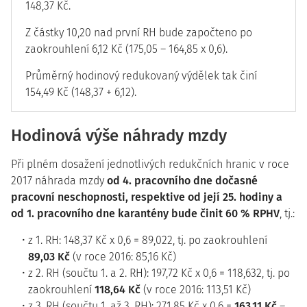
148,37 Kč.
Z částky 10,20 nad první RH bude započteno po
zaokrouhlení 6,12 Kč (175,05 – 164,85 x 0,6).
Průměrný hodinový redukovaný výdělek tak činí
154,49 Kč (148,37 + 6,12).
Hodinová výše náhrady mzdy
Při plném dosažení jednotlivých redukčních hranic v roce
2017 náhrada mzdy
od 4. pracovního dne dočasné
pracovní neschopnosti, respektive od její 25. hodiny a
od 1. pracovního dne karantény bude činit 60 % RPHV
, tj.:
z 1. RH: 148,37 Kč x 0,6 = 89,022, tj. po zaokrouhlení
89,03 Kč
(v roce 2016: 85,16 Kč)
z 2. RH (součtu 1. a 2. RH): 197,72 Kč x 0,6 = 118,632, tj. po
zaokrouhlení
118,64 Kč
(v roce 2016: 113,51 Kč)
z 3. RH (součtu 1. až 3. RH): 271,85 Kč x 0,6 =
163,11 Kč
–