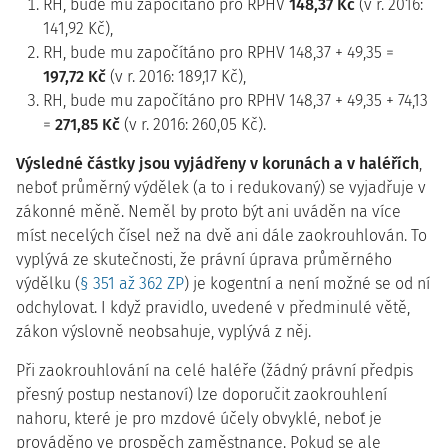
RH, bude mu započítáno pro RPHV
148,37 Kč
(v r. 2016:
141,92 Kč),
RH, bude mu započítáno pro RPHV 148,37 + 49,35 =
197,72 Kč
(v r. 2016: 189,17 Kč),
RH, bude mu započítáno pro RPHV 148,37 + 49,35 + 74,13
=
271,85 Kč
(v r. 2016: 260,05 Kč).
Výsledné částky jsou vyjádřeny v korunách a v haléřích
,
neboť průměrný výdělek (a to i redukovaný) se vyjadřuje v
zákonné měně. Neměl by proto být ani uváděn na více
míst necelých čísel než na dvě ani dále zaokrouhlován. To
vyplývá ze skutečnosti, že právní úprava průměrného
výdělku (
§ 351 až 362 ZP
) je kogentní a není možné se od ní
odchylovat. I když pravidlo, uvedené v předminulé větě,
zákon výslovně neobsahuje, vyplývá z něj.
Při zaokrouhlování na celé haléře (žádný právní předpis
přesný postup nestanoví) lze doporučit zaokrouhlení
nahoru, které je pro mzdové účely obvyklé, neboť je
prováděno ve prospěch zaměstnance. Pokud se ale