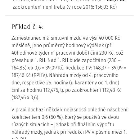
zaokrouhlení není třeba (v roce 2016: 156,03 Kč)
Příklad č. 4:
Zaměstnanec má smluvní mzdu ve výši 40 000 Kč
měsíčně, jeho průměrný hodinový výdělek (při
40hodinové týdenní pracovní době) činí 230 Kč, což
přesahuje 1. RH. Nad 1. RH bude započítáno (230 –
164,85) x x 0,6 = 39,09 Kč. Redukce PV: 148,37 + 39,09 =
187,46 Kč (RPHV). Náhrada mzdy od 4. pracovního
dne, respektive 25. hodiny (u karantény od 1. dne)
činí za hodinu 112,476, tj. po zaokrouhlení 112,48 Kč
(187,46 x 0,6).
V praxi dochází někdy k nejasnosti ohledně násobení
koeficientem 0,6 (60 %), který se používá ve dvou
různých situacích – jednak při finálním výpočtu
náhrady mzdy, jednak při redukci PV v pásmu mezi 1.