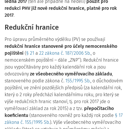
ledna 2017
(ten ale připadne na neděli)
použít pro
redukci PHV již nové redukční hranice, platné pro rok
2017
.
Redukční hranice
Pro úpravu průměrného výdělku (PV) se používají
redukční hranice stanovené pro účely nemocenského
pojištění
(
§ 21
a
22 zákona č. 187/2006 Sb.
, o
nemocenském pojištění – dále „ZNP“). Redukční hranice
jsou vypočítávány pro každý kalendářní rok a jsou
odvozovány
ze všeobecného vyměřovacího základu
,
stanoveného podle zákona č.
155/1995 Sb.
, o důchodovém
pojištění, ve znění pozdějších předpisů (za kalendářní rok,
který o 2 roky předchází kalendářnímu roku, pro který se
výše redukčních hranic stanoví, tj. pro rok 2017 jde o
vyměřovací základ za rok 2015) a z tzv.
přepočítacího
koeficientu
(stanoveného rovněž pro každý rok podle
§ 17
zákona č. 155/1995 Sb.
). Výše všeobecného vyměřovacího