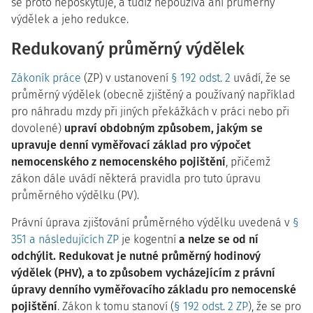
se proto neposkytuje, a tudíž nepoužívá ani průměrný
výdělek a jeho redukce.
Redukovaný průměrný výdělek
Zákoník práce
(ZP) v ustanovení
§ 192 odst. 2
uvádí, že se
průměrný výdělek (obecně zjištěný a používaný například
pro náhradu mzdy při jiných překážkách v práci nebo při
dovolené)
upraví obdobným způsobem, jakým se
upravuje denní vyměřovací základ pro výpočet
nemocenského z nemocenského pojištění
, přičemž
zákon dále uvádí některá pravidla pro tuto úpravu
průměrného výdělku (PV).
Právní úprava zjišťování průměrného výdělku uvedená v
§
351 a následujících ZP
je kogentní
a nelze se od ní
odchýlit. Redukovat je nutné průměrný hodinový
výdělek (PHV), a to způsobem vycházejícím z právní
úpravy denního vyměřovacího základu pro nemocenské
pojištění
. Zákon k tomu stanoví (
§ 192 odst. 2 ZP
), že se pro