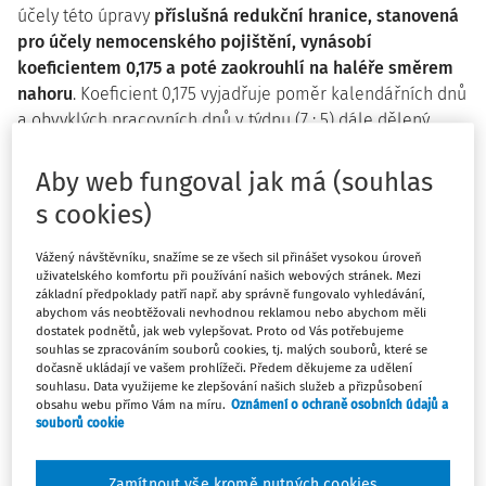
účely této úpravy
příslušná redukční hranice, stanovená
pro účely nemocenského pojištění, vynásobí
koeficientem 0,175 a poté zaokrouhlí na haléře směrem
nahoru
. Koeficient 0,175 vyjadřuje poměr kalendářních dnů
a obvyklých pracovních dnů v týdnu (7 : 5) dále dělený
standardním počtem pracovních hodin ve směně (8), tj. 7 :
5 : 8.
Aby web fungoval jak má (souhlas
s cookies)
Výchozí PHV pro redukci je tedy ten průměrný výdělek,
který je u zaměstnance zjištěn pro všechny ostatní účely,
Vážený návštěvníku, snažíme se ze všech sil přinášet vysokou úroveň
kdy musí být používán, a to zásadně z rozhodného období
uživatelského komfortu při používání našich webových stránek. Mezi
předchozího kalendářního čtvrtletí (s výjimkou konta
základní předpoklady patří např. aby správně fungovalo vyhledávání,
abychom vás neobtěžovali nevhodnou reklamou nebo abychom měli
pracovní doby).
dostatek podnětů, jak web vylepšovat. Proto od Vás potřebujeme
souhlas se zpracováním souborů cookies, tj. malých souborů, které se
Zasahuje-li doba prvních 14 dnů DPN (karantény) do dvou
dočasně ukládají ve vašem prohlížeči. Předem děkujeme za udělení
rozhodných období – kalendářních čtvrtletí – bude pro
souhlasu. Data využijeme ke zlepšování našich služeb a přizpůsobení
obsahu webu přímo Vám na míru.
Oznámení o ochraně osobních údajů a
náhradu mzdy použit PHV platný v každém z těchto
souborů cookie
rozhodných období vždy pro příslušnou část pracovních
dnů (směn), respektive hodin připadajících na každé z
Zamítnout vše kromě nutných cookies