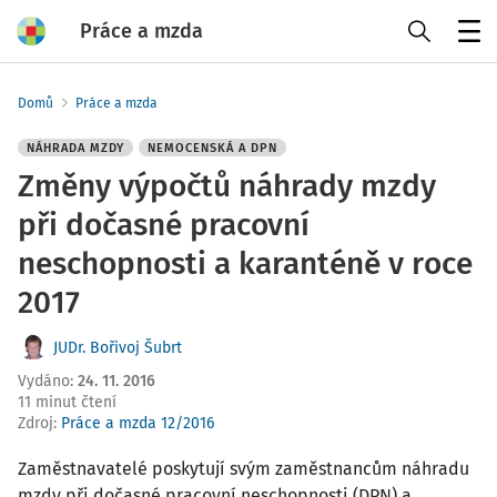
Práce a mzda
Menu
Domů
Práce a mzda
NÁHRADA MZDY
NEMOCENSKÁ A DPN
Změny výpočtů náhrady mzdy
při dočasné pracovní
neschopnosti a karanténě v roce
2017
JUDr. Bořivoj Šubrt
Vydáno
:
24. 11. 2016
11 minut čtení
Zdroj
:
Práce a mzda 12/2016
Zaměstnavatelé poskytují svým zaměstnancům náhradu
mzdy při dočasné pracovní neschopnosti (DPN) a