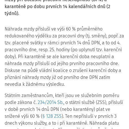
karanténě po dobu prvních 14 kalendářních dnů (2
týdnů).
Náhrada mzdy přísluší ve výši 60 % průměrného
redukovaného výdělku za pracovní dny (tj. směny), popř. za
tzv. placené svátky v rámci prvních 14 dnů DPN, a to od 4.
pracovního dne, resp. 25. hodiny (po uplynutí tzv. karenční
doby). Při karanténě se ale karenční doba neuplatní a
náhrada mzdy přísluší od jejího prvního pracovního dne.
Diskuse na půdě vládní koalice o zrušení karenční doby a
přiznání náhrady mzdy již od prvního dne DPN zatím
nevedla k žádnému výsledku.
Státním zaměstnancům, kteří jsou ve služebním poměru
podle zákona č.
234/2014 Sb.
, o státní službě (ZSS), přísluší
v době prvních 14 dnů DPN (nebo karantény) plat ve
snížené výši 60 % (
§ 128 ZSS
). Ten nepřísluší v prvních 3
dnech výkonu služby, a to i při karanténě. Náhrada platu