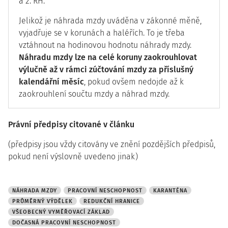
a 2. RH.
Jelikož je náhrada mzdy uváděna v zákonné měně,
vyjadřuje se v korunách a haléřích. To je třeba
vztáhnout na hodinovou hodnotu náhrady mzdy.
Náhradu mzdy lze na celé koruny zaokrouhlovat
výlučně až v rámci zúčtování mzdy za příslušný
kalendářní měsíc
, pokud ovšem nedojde až k
zaokrouhlení součtu mzdy a náhrad mzdy.
Právní předpisy citované v článku
(předpisy jsou vždy citovány ve znění pozdějších předpisů,
pokud není výslovně uvedeno jinak)
NÁHRADA MZDY
PRACOVNÍ NESCHOPNOST
KARANTÉNA
PRŮMĚRNÝ VÝDĚLEK
REDUKČNÍ HRANICE
VŠEOBECNÝ VYMĚŘOVACÍ ZÁKLAD
DOČASNÁ PRACOVNÍ NESCHOPNOST