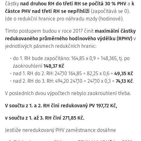
částky
nad druhou RH do třetí RH se počítá 30 % PHV
a
k
částce PHV nad třetí RH se nepřihlíží
(započítává se 0).
Jde o redukční hranice pro náhradu mzdy (hodinové).
Tímto postupem budou v roce 2017 činit
maximální částky
redukovaného průměrného hodinového výdělku (RPHV)
v
jednotlivých pásmech redukčních hranic:
do 1. RH bude započítáno: 164,85 x 0,9 = 148,365, tj. po
zaokrouhlení
148,37 Kč
nad 1. RH do 2. RH: 247,10 164,85 = 82,25 x 0,6 =
49,35 Kč
nad 2. RH do 3. RH: 494,20 247,10 = 247,10 x 0,3 =
74,13 Kč
.
V posledních dvou výpočtech nebylo zaokrouhlení třeba.
V součtu z 1. a 2. RH činí redukovaný PV 197,72 Kč,
v součtu z 1. až 3. RH činí 271,85 Kč.
Jestliže neredukovaný PHV zaměstnance dosáhne