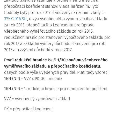
základu (která se vztahuje k průměrnému měsíci) a
přepočítací koeficient stanoví vláda nařízením. Tyto
hodnoty byly pro rok 2017 stanoveny nařízením vlády č.
325/2016 Sb.
, o výši všeobecného vyměřovacího základu
za rok 2015, přepočítacího koeficientu pro úpravu
všeobecného vyměřovacího základu za rok 2015,
redukčních hranic pro stanovení výpočtového základu pro
rok 2017 a základní výměry důchodu stanovené pro rok
2017 a o zvýšení důchodů v roce 2017.
První redukční hranice
tvoří
1/30 součinu všeobecného
vyměřovacího základu a přepočítacího koeficientu
,
daných podle výše uvedených pravidel. Platí tedy vzorec:
1RH (NP) = VVZ x PK: 30, přičemž
1RH (NP) = 1. redukční hranice pro nemocenské pojištění
VVZ = všeobecný vyměřovací základ
PK = přepočítací koeficient