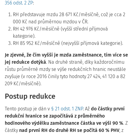
356 odst. 2 ZP
:
RH představuje mzdu 28 671 Kč/měsíčně, což je cca 2
000 Kč nad průměrnou mzdou v ČR.
RH 42 976 Kč/měsíčně (vyšší střední příjmová
kategorie).
RH 85 952 Kč/měsíčně (nejvyšší příjmová kategorie).
Je zjevné, že čím vyšší je mzda zaměstnance, tím více se
jej redukce dotýká
. Na druhé straně, díky každoročnímu
růstu průměrné mzdy se výše redukčních hranic neustále
zvyšuje (v roce 2016 činily tyto hodnoty 27 424, 41 120 a 82
209 Kč/měsíčně).
Postup redukce
Tento postup je dán v
§ 21 odst. 1 ZNP
. Až
do částky první
redukční hranice se započítává z průměrného
hodinového výdělku zaměstnance částka ve výši 90 %
. Z
částky
nad první RH do druhé RH se počítá 60 % PHV
, z