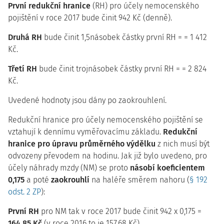
První redukční hranice
(RH) pro účely nemocenského
pojištění v roce 2017 bude činit 942 Kč (denně).
Druhá RH
bude činit 1,5násobek částky první RH = = 1 412
Kč.
Třetí RH
bude činit trojnásobek částky první RH = = 2 824
Kč.
Uvedené hodnoty jsou dány po zaokrouhlení.
Redukční hranice pro účely nemocenského pojištění se
vztahují k dennímu vyměřovacímu základu.
Redukční
hranice pro úpravu průměrného výdělku
z nich musí být
odvozeny převodem na hodinu. Jak již bylo uvedeno, pro
účely náhrady mzdy (NM) se proto
násobí koeficientem
0,175
a poté
zaokrouhlí
na haléře směrem nahoru (
§ 192
odst. 2 ZP
):
První RH
pro NM tak v roce 2017 bude činit 942 x 0,175 =
164,85 Kč
(v roce 2016 to je 157,68 Kč).