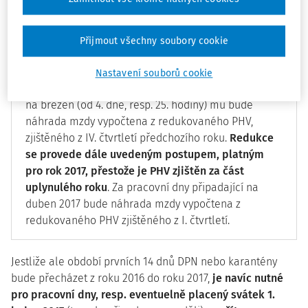
těchto rozhodných období.
Přijmout všechny soubory cookie
Příklad č. 1:
Zaměstnanec byl v pracovní neschopnosti od 25.
Nastavení souborů cookie
března do 3. dubna 2017. Za pracovní dny připadající
na březen (od 4. dne, resp. 25. hodiny) mu bude
náhrada mzdy vypočtena z redukovaného PHV,
zjištěného z IV. čtvrtletí předchozího roku.
Redukce
se provede dále uvedeným postupem, platným
pro rok 2017, přestože je PHV zjištěn za část
uplynulého roku
. Za pracovní dny připadající na
duben 2017 bude náhrada mzdy vypočtena z
redukovaného PHV zjištěného z I. čtvrtletí.
Jestliže ale období prvních 14 dnů DPN nebo karantény
bude přecházet z roku 2016 do roku 2017,
je navíc nutné
pro pracovní dny, resp. eventuelně placený svátek 1.