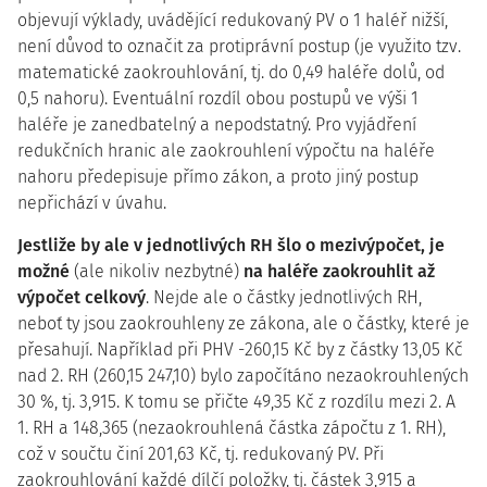
objevují výklady, uvádějící redukovaný PV o 1 haléř nižší,
není důvod to označit za protiprávní postup (je využito tzv.
matematické zaokrouhlování, tj. do 0,49 haléře dolů, od
0,5 nahoru). Eventuální rozdíl obou postupů ve výši 1
haléře je zanedbatelný a nepodstatný. Pro vyjádření
redukčních hranic ale zaokrouhlení výpočtu na haléře
nahoru předepisuje přímo zákon, a proto jiný postup
nepřichází v úvahu.
Jestliže by ale v jednotlivých RH šlo o mezivýpočet, je
možné
(ale nikoliv nezbytné)
na haléře zaokrouhlit až
výpočet celkový
. Nejde ale o částky jednotlivých RH,
neboť ty jsou zaokrouhleny ze zákona, ale o částky, které je
přesahují. Například při PHV -260,15 Kč by z částky 13,05 Kč
nad 2. RH (260,15 247,10) bylo započítáno nezaokrouhlených
30 %, tj. 3,915. K tomu se přičte 49,35 Kč z rozdílu mezi 2. A
1. RH a 148,365 (nezaokrouhlená částka zápočtu z 1. RH),
což v součtu činí 201,63 Kč, tj. redukovaný PV. Při
zaokrouhlování každé dílčí položky, tj. částek 3,915 a