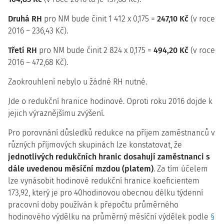
Druhá RH
pro NM bude činit 1 412 x 0,175 =
247,10 Kč
(v roce
2016 – 236,43 Kč).
Třetí RH
pro NM bude činit 2 824 x 0,175 =
494,20 Kč
(v roce
2016 – 472,68 Kč).
Zaokrouhlení nebylo u žádné RH nutné.
Jde o redukční hranice hodinové. Oproti roku 2016 dojde k
jejich výraznějšímu zvýšení.
Pro porovnání důsledků redukce na příjem zaměstnanců v
různých příjmových skupinách lze konstatovat, že
jednotlivých redukčních hranic dosahují zaměstnanci s
dále uvedenou měsíční mzdou (platem)
. Za tím účelem
lze vynásobit hodinové redukční hranice koeficientem
173,92, který je pro 40hodinovou obecnou délku týdenní
pracovní doby používán k přepočtu průměrného
hodinového výdělku na průměrný měsíční výdělek podle
§