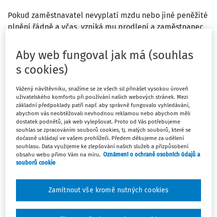
Pokud zaměstnavatel nevyplatí mzdu nebo jiné peněžité
plnění řádně a včas, vzniká mu prodlení a zaměstnanec
je oprávněn požadovat zákonný úrok z prodlení
odpovídající platné repo sazbě České národní banky
Aby web fungoval jak má (souhlas
zvýšené o stanovený počet procentních bodů.
s cookies)
Vážený návštěvníku, snažíme se ze všech sil přinášet vysokou úroveň
uživatelského komfortu při používání našich webových stránek. Mezi
základní předpoklady patří např. aby správně fungovalo vyhledávání,
abychom vás neobtěžovali nevhodnou reklamou nebo abychom měli
Máte předplatné?
Přihlaste se
dostatek podnětů, jak web vylepšovat. Proto od Vás potřebujeme
souhlas se zpracováním souborů cookies, tj. malých souborů, které se
dočasně ukládají ve vašem prohlížeči. Předem děkujeme za udělení
souhlasu. Data využijeme ke zlepšování našich služeb a přizpůsobení
obsahu webu přímo Vám na míru.
Oznámení o ochraně osobních údajů a
souborů cookie
Zatím jste si přečetli jen začátek…
Zamítnout vše kromě nutných cookies
Celý dokument je jen pro předplatitele.