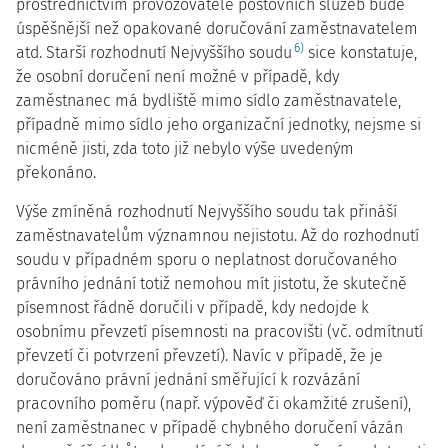
prostřednictvím provozovatele poštovních služeb bude
úspěšnější než opakované doručování zaměstnavatelem
6)
atd. Starší rozhodnutí Nejvyššího soudu
sice konstatuje,
že osobní doručení není možné v případě, kdy
zaměstnanec má bydliště mimo sídlo zaměstnavatele,
případně mimo sídlo jeho organizační jednotky, nejsme si
nicméně jisti, zda toto již nebylo výše uvedeným
překonáno.
Výše zmíněná rozhodnutí Nejvyššího soudu tak přináší
zaměstnavatelům významnou nejistotu. Až do rozhodnutí
soudu v případném sporu o neplatnost doručovaného
právního jednání totiž nemohou mít jistotu, že skutečně
písemnost řádně doručili v případě, kdy nedojde k
osobnímu převzetí písemnosti na pracovišti (vč. odmítnutí
převzetí či potvrzení převzetí). Navíc v případě, že je
doručováno právní jednání směřující k rozvázání
pracovního poměru (např. výpověď či okamžité zrušení),
není zaměstnanec v případě chybného doručení vázán