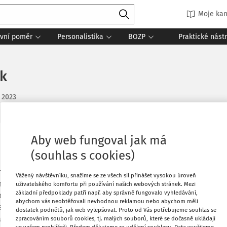
Moje kan
vní poměr
Personalistika
BOZP
Praktické nást
ík
. 2023
Aby web fungoval jak má
Oblíbené
(souhlas s cookies)
s hospitalizací delší než 5 dní
 německé firmy, která nám montuje
Stáhnout
Vážený návštěvníku, snažíme se ze všech sil přinášet vysokou úroveň
e na našem pracovišti, ale on není naším
uživatelského komfortu při používání našich webových stránek. Mezi
základní předpoklady patří např. aby správně fungovalo vyhledávání,
šeme do knihy úrazů a informujeme jeho
abychom vás neobtěžovali nevhodnou reklamou nebo abychom měli
Tisknout
e není náš zaměstnanec, netýká se nás
dostatek podnětů, jak web vylepšovat. Proto od Vás potřebujeme souhlas se
, ale na druhou stranu se všude píše,
zpracováním souborů cookies, tj. malých souborů, které se dočasně ukládají
ve vašem prohlížeči. Předem děkujeme za udělení souhlasu. Data využijeme