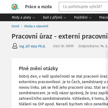
Práce a mzda
Mzdy a platy
Daň z příjmů
Pojištění
Praco
Domů
Otázky a odpovědi
Pracovní úraz - externí pracovn
OaO ID
:
36199
Zodpovězeno
:
14. 3
Ing. Jiří Vala Ph.D.
Plné znění otázky
Dobrý den, v naší společnosti se stal pracovní úraz 
externímu pracovníkovi. Je to Čech, zaměstnaný u
novou linku. Jak se řeší jeho pracovní úraz. Stal s
zaměstnancem. Je můj názor správný, že úraz zapí
zahraničního zaměstnavatele. Vzhledem, k tomu, ž
hlášení na OIP apod. Neradi bychom něco zanedbali