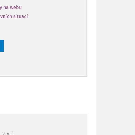
ky na webu
vních situací
. v. i.