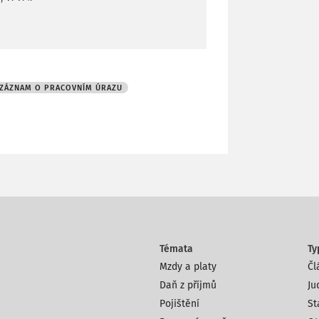
ZÁZNAM O PRACOVNÍM ÚRAZU
Témata
Ty
Mzdy a platy
Čl
Daň z příjmů
Ju
Pojištění
St