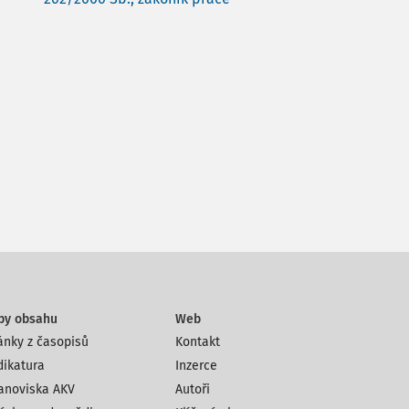
py obsahu
Web
ánky z časopisů
Kontakt
dikatura
Inzerce
anoviska AKV
Autoři