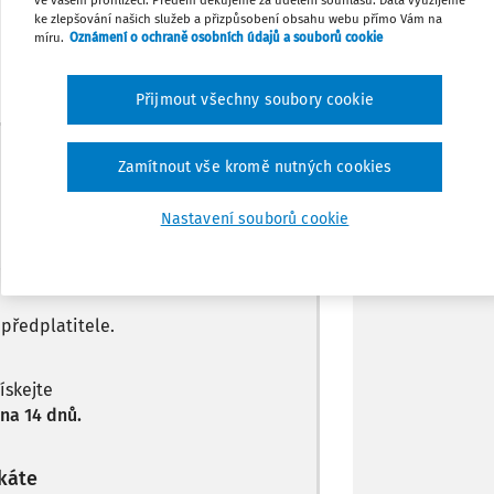
Sdílet
ke zlepšování našich služeb a přizpůsobení obsahu webu přímo Vám na
míru.
Oznámení o ochraně osobních údajů a souborů cookie
Poznámka
Přijmout všechny soubory cookie
Máte předplatné?
Přihlaste se
Zamítnout vše kromě nutných cookies
Nastavení souborů cookie
 jen začátek…
 předplatitele.
získejte
na 14 dnů.
káte