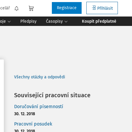
Registrace
celář
Přihlásit
roje
Předpisy
Časopisy
Koupit předplatné
Všechny otázky a odpovědi
Související pracovní situace
Doručování písemností
30. 12. 2018
Pracovní posudek
30. 12. 2018