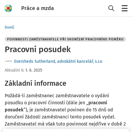
Práce a mzda
Menu
Domů
POVINNOSTI ZAMĚSTNAVATELE PŘI SKONČENÍ PRACOVNÍHO POMĚRU
Pracovní posudek
Eversheds Sutherland, advokátní kancelář, s.r.o
Aktuální k
:
1. 6. 2025
Základní informace
Požádá-li zaměstnanec zaměstnavatele o vydání
posudku o pracovní činnosti (dále jen „
pracovní
posudek
“), je zaměstnavatel povinen do 15 dnů od
doručení žádosti zaměstnanci tento posudek vydat.
Zaměstnavatel má však tuto povinnost nejdříve v době 2
měsíců před skončením zaměstnávání zaměstnance.