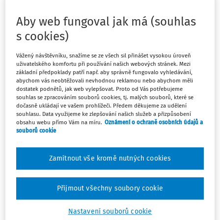
Aby web fungoval jak má (souhlas
Právo požádat o vydání pracovního posudku má každý
s cookies)
zaměstnanec, tedy zaměstnanec zaměstnaný na základě
pracovní smlouvy, dohody o provedení práce nebo
Vážený návštěvníku, snažíme se ze všech sil přinášet vysokou úroveň
dohody o pracovní činnosti.
uživatelského komfortu při používání našich webových stránek. Mezi
základní předpoklady patří např. aby správně fungovalo vyhledávání,
abychom vás neobtěžovali nevhodnou reklamou nebo abychom měli
dostatek podnětů, jak web vylepšovat. Proto od Vás potřebujeme
souhlas se zpracováním souborů cookies, tj. malých souborů, které se
dočasně ukládají ve vašem prohlížeči. Předem děkujeme za udělení
Máte předplatné?
Přihlaste se
souhlasu. Data využijeme ke zlepšování našich služeb a přizpůsobení
obsahu webu přímo Vám na míru.
Oznámení o ochraně osobních údajů a
souborů cookie
Zamítnout vše kromě nutných cookies
Zatím jste si přečetli jen začátek…
Celý dokument je jen pro předplatitele.
Přijmout všechny soubory cookie
Nastavení souborů cookie
Zaregistrujte se a získejte