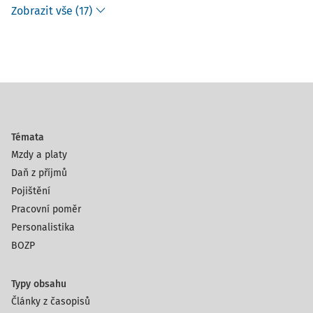
Zobrazit vše (17)
Témata
Mzdy a platy
Daň z příjmů
Pojištění
Pracovní poměr
Personalistika
BOZP
Typy obsahu
Články z časopisů