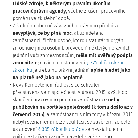
Lidské zdroje, k některým právním úkonům
pracovněprávní agendy
, včetně zrušení pracovního
poměru ve zkušební době.
Z žádného obecně závazného právního předpisu
nevyplývá, že by plná moc
, ať už udělená
zaměstnanci, či třetí osobě, kterou statutární orgán
zmocňuje jinou osobu k provedení některých právních
jednání vůči zaměstnancům,
měla mít ověřený podpis
zmocnitele
; navíc dle ustanovení
§ 574 občanského
zákoníku
je třeba na právní jednání
spíše hledět
jako
na platné než jako na neplatné
.
Nový Kompetenční řád byl sice schválen
představenstvem společnosti v únoru 2015, avšak do
skončení pracovního poměru zaměstnance
nebyl
publikován na portále společnosti (k tomu došlo až v
červenci 2015)
, a zaměstnanci s ním tedy v březnu 2015
nebyli seznámeni; nelze souhlasit se závěrem, že celé
ustanovení
§ 305 zákoníku práce
se nevztahuje na
vnitřní akty řízení zaměstnavatele, a že k jeho