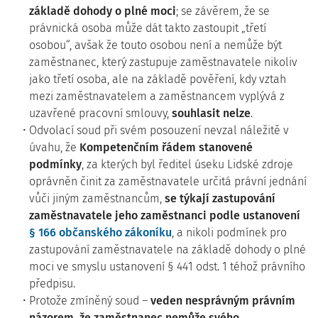
základě dohody o plné moci
; se závěrem, že se
právnická osoba může dát takto zastoupit „třetí
osobou“, avšak že touto osobou není a nemůže být
zaměstnanec, který zastupuje zaměstnavatele nikoliv
jako třetí osoba, ale na základě pověření, kdy vztah
mezi zaměstnavatelem a zaměstnancem vyplývá z
uzavřené pracovní smlouvy,
souhlasit nelze
.
Odvolací soud při svém posouzení nevzal náležitě v
úvahu, že
Kompetenčním řádem stanovené
podmínky
, za kterých byl ředitel úseku Lidské zdroje
oprávněn činit za zaměstnavatele určitá právní jednání
vůči jiným zaměstnancům,
se týkají zastupování
zaměstnavatele jeho zaměstnanci podle ustanovení
§ 166 občanského zákoníku
, a nikoli podmínek pro
zastupování zaměstnavatele na základě dohody o plné
moci ve smyslu ustanovení § 441 odst. 1 téhož právního
předpisu.
Protože zmíněný soud –
veden nesprávným právním
názorem, že zaměstnanec nemůže svého