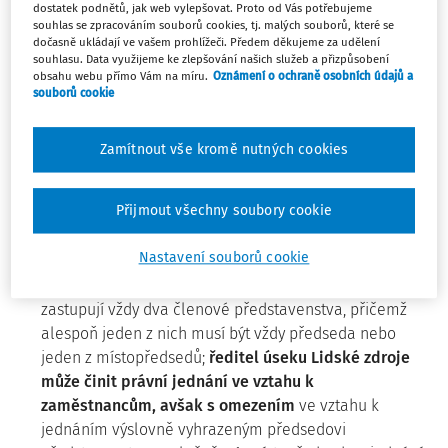
dostatek podnětů, jak web vylepšovat. Proto od Vás potřebujeme
pracovněprávní problematiku se sjednanou zkušební
souhlas se zpracováním souborů cookies, tj. malých souborů, které se
dočasně ukládají ve vašem prohlížeči. Předem děkujeme za udělení
dobou v délce 3 měsíců; v průběhu zkušební doby mu
souhlasu. Data využijeme ke zlepšování našich služeb a přizpůsobení
byla doručena
písemnost obsahující zrušení jeho
obsahu webu přímo Vám na míru.
Oznámení o ochraně osobních údajů a
pracovního poměru
dle ustanovení
§ 66 zákoníku
souborů cookie
práce
; tato písemnost byla za zaměstnavatele
podepsána
ředitelem úseku Lidské zdroje
.
Zamítnout vše kromě nutných cookies
Zaměstnavatel měl
způsob svého zastupování
zaměstnanci upraven Kompetenčním řádem
Přijmout všechny soubory cookie
schváleným dne 16. 1. 2015 s platností od 1. 2. 2015; k
jeho vydání došlo až dne 26. 2. 2015; podle tohoto
Nastavení souborů cookie
Kompetenčního řádu pro písemné právní jednání
zaměstnavatele (akciové společnosti) platilo, že ho
zastupují vždy dva členové představenstva, přičemž
alespoň jeden z nich musí být vždy předseda nebo
jeden z místopředsedů;
ředitel úseku Lidské zdroje
může činit právní jednání ve vztahu k
zaměstnancům, avšak s omezením
ve vztahu k
jednáním výslovně vyhrazeným předsedovi