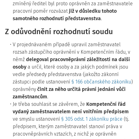
zmíněný ředitel byl proto oprávněn za zaměstnavatele
pracovní poměr rozvázat
již v důsledku tohoto
samotného rozhodnutí představenstva
.
Z odůvodnění rozhodnutí soudu
V projednávaném případě upravil zaměstnavatel
rozsah zástupčího oprávnění v Kompetenčním řádu, v
němž
delegoval pracovněprávní záležitosti na další
osoby
a určil, které osoby a za jakých podmínek jsou
vedle předsedy představenstva (jakožto zákonní
zástupci podle ustanovení
§ 166 občanského zákoníku
)
oprávněny
činit za něho určitá právní jednání vůči
zaměstnancům
.
Je třeba souhlasit se závěrem, že
Kompetenční řád
vydaný zaměstnavatelem není vnitřním předpisem
ve smyslu ustanovení
§ 305 odst. 1 zákoníku práce
(tj.
předpisem, kterým zaměstnavatel stanoví práva v
pracovněprávních vztazích, z nichž je oprávněn