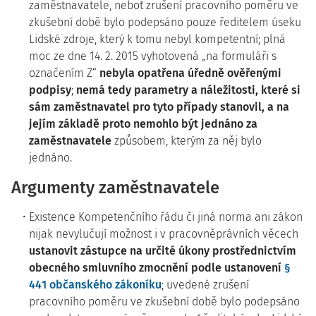
zaměstnavatele, neboť zrušení pracovního poměru ve
zkušební době bylo podepsáno pouze ředitelem úseku
Lidské zdroje, který k tomu nebyl kompetentní; plná
moc ze dne 14. 2. 2015 vyhotovená „na formuláři s
označením Z“
nebyla opatřena úředně ověřenými
podpisy
;
nemá tedy parametry a náležitosti, které si
sám zaměstnavatel pro tyto případy stanovil, a na
jejím základě proto nemohlo být jednáno za
zaměstnavatele
způsobem, kterým za něj bylo
jednáno.
Argumenty zaměstnavatele
Existence Kompetenčního řádu či jiná norma ani zákon
nijak nevylučují možnost i v pracovněprávních věcech
ustanovit zástupce na určité úkony prostřednictvím
obecného smluvního zmocnění podle ustanovení
§
441 občanského zákoníku
; uvedené zrušení
pracovního poměru ve zkušební době bylo podepsáno