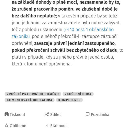
na základě dohody o plné moci, neznamenalo by to,
že zrušení pracovního poměru ve zkušební době je
bez dalšího neplatné
; v takovém případě by se totiž
jeho jednáním za zaměstnavatele bylo nutné zabývat
též z pohledu ustanovení
§ 440 odst. 1 občanského
zákoníku
, podle něhož překročil-li zástupce zástupčí
oprávnění,
zavazuje právní jednání zastoupeného,
pokud překročení schválí bez zbytečného odkladu
; to
platí i v případě, kdy za jiného právně jedná osoba,
která k tomu není oprávněna.
ZRUŠENÍ PRACOVNÍHO POMĚRU
ZKUŠEBNÍ DOBA
KOMENTOVANÁ JUDIKATURA
KOMPETENCE
Tisknout
Sdílet
Poznámka
Oblíbené
Stáhnout