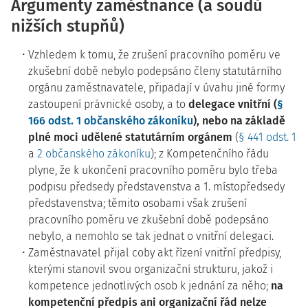
Argumenty zaměstnance (a soudů
nižších stupňů)
Vzhledem k tomu, že zrušení pracovního poměru ve
zkušební době nebylo podepsáno členy statutárního
orgánu zaměstnavatele, připadají v úvahu jiné formy
zastoupení právnické osoby, a to
delegace vnitřní (
§
166 odst. 1 občanského zákoníku
), nebo na základě
plné moci udělené statutárním orgánem
(
§ 441 odst. 1
a
2 občanského zákoníku
); z Kompetenčního řádu
plyne, že k ukončení pracovního poměru bylo třeba
podpisu předsedy představenstva a 1. místopředsedy
představenstva; těmito osobami však zrušení
pracovního poměru ve zkušební době podepsáno
nebylo, a nemohlo se tak jednat o vnitřní delegaci.
Zaměstnavatel přijal coby akt řízení vnitřní předpisy,
kterými stanovil svou organizační strukturu, jakož i
kompetence jednotlivých osob k jednání za něho;
na
kompetenční předpis ani organizační řád nelze