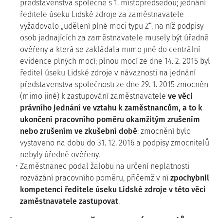
představenstva společně s 1. místopředsedou; jednání
ředitele úseku Lidské zdroje za zaměstnavatele
vyžadovalo „udělení plné moci typu Z“, na níž podpisy
osob jednajících za zaměstnavatele musely být úředně
ověřeny a která se zakládala mimo jiné do centrální
evidence plných mocí; plnou mocí ze dne 14. 2. 2015 byl
ředitel úseku Lidské zdroje v návaznosti na jednání
představenstva společnosti ze dne 29. 1. 2015 zmocněn
(mimo jiné) k zastupování zaměstnavatele
ve věci
právního jednání ve vztahu k zaměstnancům, a to k
ukončení pracovního poměru okamžitým zrušením
nebo zrušením ve zkušební době
; zmocnění bylo
vystaveno na dobu do 31. 12. 2016 a podpisy zmocnitelů
nebyly úředně ověřeny.
Zaměstnanec podal žalobu na určení neplatnosti
rozvázání pracovního poměru, přičemž v ní
zpochybnil
kompetenci ředitele úseku Lidské zdroje v této věci
zaměstnavatele zastupovat
.