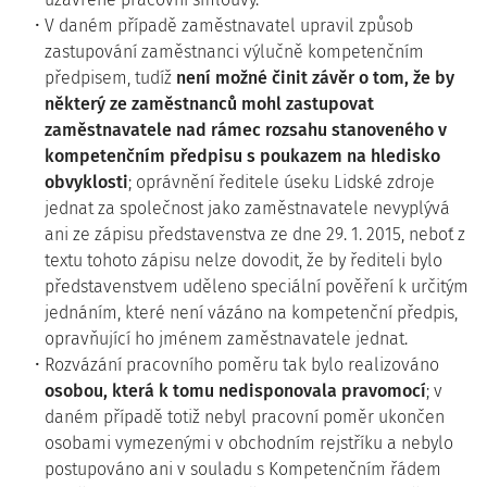
V daném případě zaměstnavatel upravil způsob
zastupování zaměstnanci výlučně kompetenčním
předpisem, tudíž
není možné činit závěr o tom, že by
některý ze zaměstnanců mohl zastupovat
zaměstnavatele nad rámec rozsahu stanoveného v
kompetenčním předpisu s poukazem na hledisko
obvyklosti
; oprávnění ředitele úseku Lidské zdroje
jednat za společnost jako zaměstnavatele nevyplývá
ani ze zápisu představenstva ze dne 29. 1. 2015, neboť z
textu tohoto zápisu nelze dovodit, že by řediteli bylo
představenstvem uděleno speciální pověření k určitým
jednáním, které není vázáno na kompetenční předpis,
opravňující ho jménem zaměstnavatele jednat.
Rozvázání pracovního poměru tak bylo realizováno
osobou, která k tomu nedisponovala pravomocí
; v
daném případě totiž nebyl pracovní poměr ukončen
osobami vymezenými v obchodním rejstříku a nebylo
postupováno ani v souladu s Kompetenčním řádem