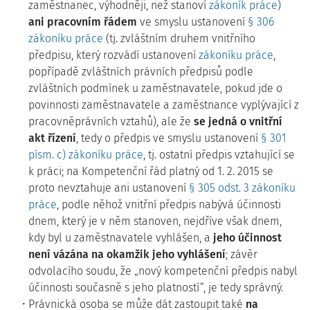
zaměstnanec, výhodněji, než stanoví
zákoník práce
)
ani pracovním řádem
ve smyslu ustanovení
§ 306
zákoníku práce
(tj. zvláštním druhem vnitřního
předpisu, který rozvádí ustanovení
zákoníku práce
,
popřípadě zvláštních právních předpisů podle
zvláštních podmínek u zaměstnavatele, pokud jde o
povinnosti zaměstnavatele a zaměstnance vyplývající z
pracovněprávních vztahů), ale že
se jedná o vnitřní
akt řízení
, tedy o předpis ve smyslu ustanovení
§ 301
písm. c) zákoníku práce
, tj. ostatní předpis vztahující se
k práci; na Kompetenční řád platný od 1. 2. 2015 se
proto nevztahuje ani ustanovení
§ 305 odst. 3 zákoníku
práce
, podle něhož vnitřní předpis nabývá účinnosti
dnem, který je v něm stanoven, nejdříve však dnem,
kdy byl u zaměstnavatele vyhlášen, a
jeho účinnost
není vázána na okamžik jeho vyhlášení
; závěr
odvolacího soudu, že „nový kompetenční předpis nabyl
účinnosti současně s jeho platností“, je tedy správný.
Právnická osoba se může dát zastoupit také
na