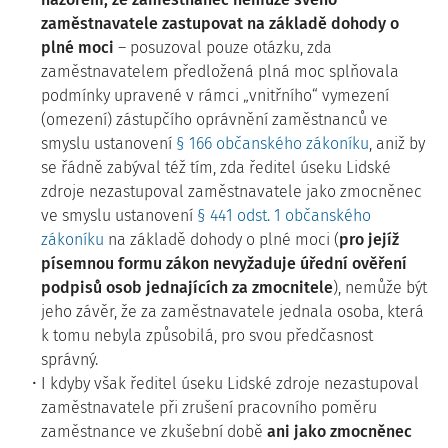
zaměstnavatele zastupovat na základě dohody o
plné moci
– posuzoval pouze otázku, zda
zaměstnavatelem předložená plná moc splňovala
podmínky upravené v rámci „vnitřního“ vymezení
(omezení) zástupčího oprávnění zaměstnanců ve
smyslu ustanovení
§ 166 občanského zákoníku
, aniž by
se řádně zabýval též tím, zda ředitel úseku Lidské
zdroje nezastupoval zaměstnavatele jako zmocněnec
ve smyslu ustanovení
§ 441 odst. 1 občanského
zákoníku
na základě dohody o plné moci (
pro jejíž
písemnou formu zákon nevyžaduje úřední ověření
podpisů osob jednajících za zmocnitele
), nemůže být
jeho závěr, že za zaměstnavatele jednala osoba, která
k tomu nebyla způsobilá, pro svou předčasnost
správný.
I kdyby však ředitel úseku Lidské zdroje nezastupoval
zaměstnavatele při zrušení pracovního poměru
zaměstnance ve zkušební době
ani jako zmocněnec