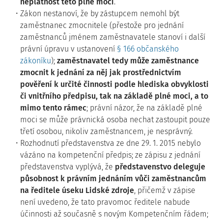
neplatnost této plné moci
.
Zákon nestanoví, že by zástupcem nemohl být
zaměstnanec zmocnitele (přestože pro jednání
zaměstnanců jménem zaměstnavatele stanoví i další
právní úpravu v ustanovení
§ 166 občanského
zákoníku
);
zaměstnavatel tedy může zaměstnance
zmocnit k jednání za něj jak prostřednictvím
pověření k určité činnosti podle hlediska obvyklosti
či vnitřního předpisu, tak na základě plné moci, a to
mimo tento rámec
; právní názor, že na základě plné
moci se může právnická osoba nechat zastoupit pouze
třetí osobou, nikoliv zaměstnancem, je nesprávný.
Rozhodnutí představenstva ze dne 29. 1. 2015 nebylo
vázáno na kompetenční předpis; ze zápisu z jednání
představenstva vyplývá, že
představenstvo deleguje
působnost k právním jednáním vůči zaměstnancům
na ředitele úseku Lidské zdroje
, přičemž v zápise
není uvedeno, že tato pravomoc ředitele nabude
účinnosti až současně s novým Kompetenčním řádem;