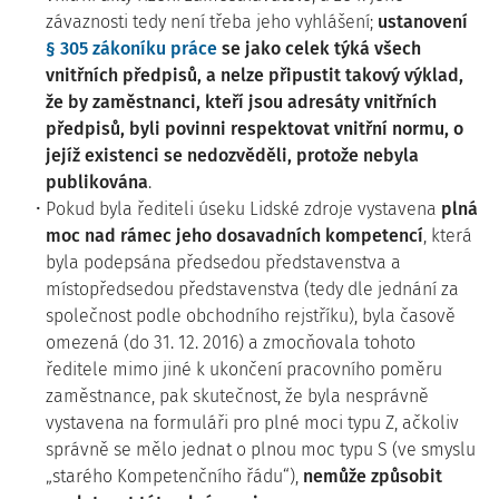
závaznosti tedy není třeba jeho vyhlášení;
ustanovení
§ 305 zákoníku práce
se jako celek týká všech
vnitřních předpisů, a nelze připustit takový výklad,
že by zaměstnanci, kteří jsou adresáty vnitřních
předpisů, byli povinni respektovat vnitřní normu, o
jejíž existenci se nedozvěděli, protože nebyla
publikována
.
Pokud byla řediteli úseku Lidské zdroje vystavena
plná
moc nad rámec jeho dosavadních kompetencí
, která
byla podepsána předsedou představenstva a
místopředsedou představenstva (tedy dle jednání za
společnost podle obchodního rejstříku), byla časově
omezená (do 31. 12. 2016) a zmocňovala tohoto
ředitele mimo jiné k ukončení pracovního poměru
zaměstnance, pak skutečnost, že byla nesprávně
vystavena na formuláři pro plné moci typu Z, ačkoliv
správně se mělo jednat o plnou moc typu S (ve smyslu
„starého Kompetenčního řádu“),
nemůže způsobit