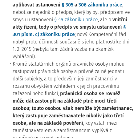
aplikovat ustanovení
§ 305
a
306 zákoníku práce
,
neboť se nejedná o předpis, který by byl předpisem ve
smyslu ustanovení
§ 4a zákoníku práce
, ale o
vnitřní
akty řízení, tedy o předpis ve smyslu ustanovení
§
301 písm. c) zákoníku práce
; nový Kompetenční řád
nabyl proto účinnosti současně s jeho platností ke dni
1. 2. 2015 (nebyla tam žádná vazba na okamžik
vyhlášení).
Kromě statutárních orgánů právnické osoby mohou
zastupovat právnické osoby a právně za ně jednat i
další subjekty, a to především její zaměstnanci v
rozsahu obvyklém vzhledem k jejich pracovnímu
zařazení nebo funkci;
právnická osoba se rovněž
může dát zastoupit na základě plné moci třetí
osobou; touto osobou však nemůže být zaměstnanec,
který zastupuje zaměstnavatele nikoliv jako třetí
osoba, ale na základě pověření
, kdy vztah mezi
zaměstnavatelem a zaměstnancem vyplývá z
uzavřené pracovní smlouvy.