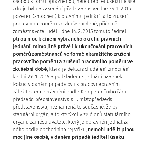
osobou k tomu oprávněnou, neboť ředitel úseku Lidské
zdroje byl na zasedání představenstva dne 29. 1. 2015
pověřen (zmocněn) k právnímu jednání, a to zrušení
pracovního poměru ve zkušební době, přičemž
zaměstnavatel udělil dne 14. 2. 2015 tomuto řediteli
plnou moc k činění vybraného okruhu právních
jednání, mimo jiné právě i k ukončování pracovních
poměrů zaměstnanců ve formě okamžitého zrušení
pracovního poměru a zrušení pracovního poměru ve
zkušební době
, která je deklarací udělení zmocnění
ke dni 29. 1. 2015 a podkladem k jednání navenek.
Pokud v daném případě byli k pracovněprávním
záležitostem oprávněni podle Kompetenčního řádu
předseda představenstva a 1. místopředseda
představenstva, neznamená to současně, že by
statutární orgán, a to kterýkoliv ze členů statutárního
orgánu zaměstnavatele, který je oprávněn jednat za
něho podle obchodního rejstříku,
nemohl udělit plnou
moc jiné osobě, v daném případě řediteli úseku