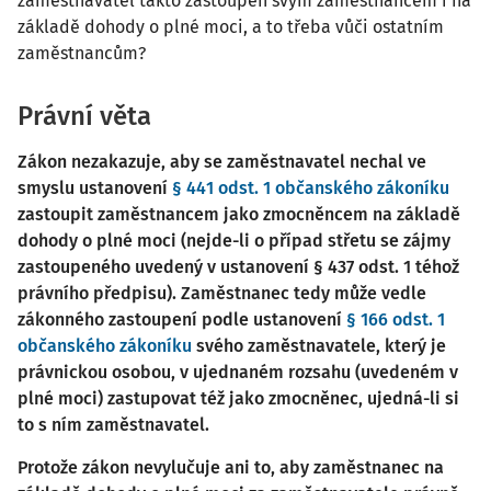
zaměstnavatel takto zastoupen svým zaměstnancem i na
základě dohody o plné moci, a to třeba vůči ostatním
zaměstnancům?
Právní věta
Zákon nezakazuje, aby se zaměstnavatel nechal ve
smyslu ustanovení
§ 441 odst. 1 občanského zákoníku
zastoupit zaměstnancem jako zmocněncem na základě
dohody o plné moci (nejde-li o případ střetu se zájmy
zastoupeného uvedený v ustanovení § 437 odst. 1 téhož
právního předpisu). Zaměstnanec tedy může vedle
zákonného zastoupení podle ustanovení
§ 166 odst. 1
občanského zákoníku
svého zaměstnavatele, který je
právnickou osobou, v ujednaném rozsahu (uvedeném v
plné moci) zastupovat též jako zmocněnec, ujedná-li si
to s ním zaměstnavatel.
Protože zákon nevylučuje ani to, aby zaměstnanec na