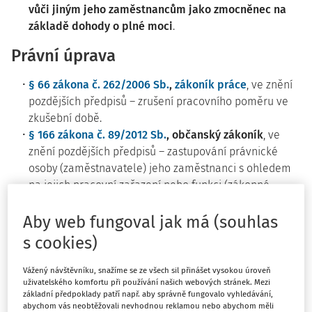
vůči jiným jeho zaměstnancům jako zmocněnec na
základě dohody o plné moci
.
Právní úprava
§ 66 zákona č. 262/2006 Sb.
,
zákoník práce
, ve znění
pozdějších předpisů – zrušení pracovního poměru ve
zkušební době.
§ 166 zákona č. 89/2012 Sb.
, občanský zákoník
, ve
znění pozdějších předpisů – zastupování právnické
osoby (zaměstnavatele) jeho zaměstnanci s ohledem
na jejich pracovní zařazení nebo funkci (zákonné
zastoupení).
§ 441 a násl. občanského zákoníku
– smluvní
Aby web fungoval jak má (souhlas
zastoupení na základě dohody o plné moci.
s cookies)
Skutkový stav (popis případu)
Vážený návštěvníku, snažíme se ze všech sil přinášet vysokou úroveň
uživatelského komfortu při používání našich webových stránek. Mezi
Zaměstnanec byl u zaměstnavatele zaměstnán na
základní předpoklady patří např. aby správně fungovalo vyhledávání,
abychom vás neobtěžovali nevhodnou reklamou nebo abychom měli
základě pracovní smlouvy jako specialista pro