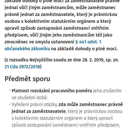
základě dohody o plné moci za zaměstnavatele právně
jednal vůči jiným zaměstnancům, může zaměstnanec
právně jednat za zaměstnavatele, který je právnickou
osobou s kolektivním statutárním orgánem a který
upravil způsob zastupování zaměstnanci vnitřním
předpisem, vůči jiným jeho zaměstnancům též jako
zmocněnec ve smyslu ustanovení
§ 441 odst. 1
občanského zákoníku
na základě dohody o plné moci.
(z rozsudku Nejvyššího soudu ze dne 28. 2. 2019, sp. zn.
21 Cdo 2972/2018
)
Předmět sporu
Platnost rozvázání pracovního poměru
jeho zrušením
ve zkušební době.
Vyřešení právní otázky,
zda může zaměstnanec právně
jednat za zaměstnavatele
, který je právnickou osobou
s kolektivním statutárním orgánem a který upravil
způsob zastupování zaměstnanci vnitřním předpisem,