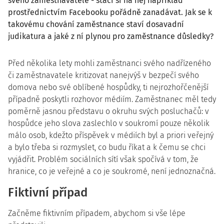
svého zaměstnavatele - stačí si na něj například
prostřednictvím Facebooku pořádně zanadávat. Jak se k
takovému chování zaměstnance staví dosavadní
judikatura a jaké z ní plynou pro zaměstnance důsledky?
Před několika lety mohli zaměstnanci svého nadřízeného
či zaměstnavatele kritizovat nanejvýš v bezpečí svého
domova nebo své oblíbené hospůdky, ti nejrozhořčenější
případně poskytli rozhovor médiím. Zaměstnanec měl tedy
poměrně jasnou představu o okruhu svých posluchačů: v
hospůdce jeho slova zaslechlo v soukromí pouze několik
málo osob, kdežto příspěvek v médiích byl a priori veřejný
a bylo třeba si rozmyslet, co budu říkat a k čemu se chci
vyjádřit. Problém sociálních sítí však spočívá v tom, že
hranice, co je veřejné a co je soukromé, není jednoznačná.
Fiktivní případ
Začněme fiktivním případem, abychom si vše lépe