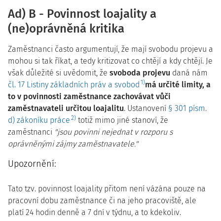
Ad) B - Povinnost loajality a
(ne)oprávněná kritika
Zaměstnanci často argumentují, že mají svobodu projevu a
mohou si tak říkat, a tedy kritizovat co chtějí a kdy chtějí. Je
však důležité si uvědomit, že
svoboda projevu
daná nám
1)
čl. 17 Listiny základních práv a svobod
má určité limity, a
to v povinnosti zaměstnance zachovávat vůči
zaměstnavateli určitou loajalitu
. Ustanovení
§ 301 písm.
2)
d) zákoníku práce
totiž mimo jiné stanoví, že
zaměstnanci
"jsou povinni nejednat v rozporu s
oprávněnými zájmy zaměstnavatele."
Upozornění:
Tato tzv. povinnost loajality přitom není vázána pouze na
pracovní dobu zaměstnance či na jeho pracoviště, ale
platí 24 hodin denně a 7 dní v týdnu, a to kdekoliv.