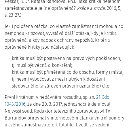
Peškar, JUDr. Nataša Randlová, Ph.D. Jaká kritika nejenom
zaměstnavatele je (ne)oprávněná?
Práce a mzda
. 2016, 5,
s. 23-27.)
Je-li položena otázka, co vlastně zaměstnanci mohou a co
nemohou kritizovat, vyvstává další otázka, kdy je kritika
oprávněná, a kdy naopak ochrany nepožívá. Kritéria
oprávněné kritiky jsou následující:
kritika musí být postavena na pravdivých podkladech,
tj. musí být věcná a konkrétní;
kritika musí být přiměřená co do obsahu, formy i místa,
tj. nesmí vybočovat z mezí nutných k dosažení
sledovaného (a zároveň právem uznaného) cíle.
První kritérium v nedávném rozsudku, sp. zn.
21 Cdo
1043/2016
, ze dne 20. 3. 2017, jednoznačně definoval
Nejvyšší soud. Redaktor televizního zpravodajství TV
Barrandov přirovnal v internetovém článku vnitřní poměry
u svého zaměstnavatele k totalitě. Uvedl, že vedení