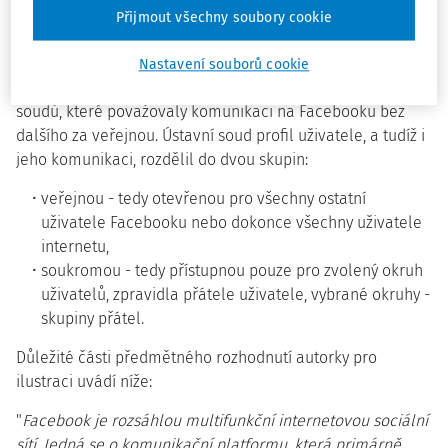
Přijmout všechny soubory cookie
Zvláštním charakterem sociálních sítí se ve svém nálezu,
sp. zn.
III. ÚS 3844/13
, ze dne 30. 10. 2014, zaobíral již
Nastavení souborů cookie
Ústavní soud, když se neztotožnil s argumentací nižších
soudů, které považovaly komunikaci na Facebooku bez
dalšího za veřejnou. Ústavní soud profil uživatele, a tudíž i
jeho komunikaci, rozdělil do dvou skupin:
veřejnou - tedy otevřenou pro všechny ostatní
uživatele Facebooku nebo dokonce všechny uživatele
internetu,
soukromou - tedy přístupnou pouze pro zvolený okruh
uživatelů, zpravidla přátele uživatele, vybrané okruhy -
skupiny přátel.
Důležité části předmětného rozhodnutí autorky pro
ilustraci uvádí níže:
"
Facebook je rozsáhlou multifunkční internetovou sociální
sítí. Jedná se o komunikační platformu, která primárně