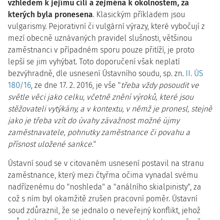
vzhledem k jejímu cíli a zejména k okolnostem, za
kterých byla pronesena
. Klasickým příkladem jsou
vulgarismy. Pejorativní či vulgární výrazy, které vybočují z
mezí obecně uznávaných pravidel slušnosti, většinou
zaměstnanci v případném sporu pouze přitíží, je proto
lepší se jim vyhýbat. Toto doporučení však neplatí
bezvýhradně, dle usnesení Ústavního soudu, sp. zn.
II. ÚS
180/16
, ze dne 17. 2. 2016, je vše "
třeba vždy posoudit ve
světle věci jako celku, včetně znění výroků, které jsou
stěžovateli vytýkány, a v kontextu, v němž je pronesl, stejně
jako je třeba vzít do úvahy závažnost možné újmy
zaměstnavatele, pohnutky zaměstnance či povahu a
přísnost uložené sankce.
"
Ústavní soud se v citovaném usnesení postavil na stranu
zaměstnance, který mezi čtyřma očima vynadal svému
nadřízenému do "noshleda" a "análního skialpinisty", za
což s ním byl okamžitě zrušen pracovní poměr. Ústavní
soud zdůraznil, že se jednalo o neveřejný konflikt, jehož