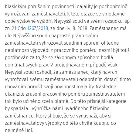
Klasickým porušením povinnosti loajality je pochopitelně
vyhrožování zaměstnavateli. K této otázce se v nedávné
době výslovně vyjádřil Nejvyšší soud ve svém rozsudku, sp.
zn.
21 Cdo 1267/2018
, ze dne 14. 8. 2018. Zaměstnanec má
dle Nejvyššího soudu naprosté právo svému
zaměstnavateli vyhrožovat soudním sporem ohledně
neplatnosti výpovědi z pracovního poměru, nesmí být totiž
postihován za to, že se zákonným způsobem hodlá
domáhat svých práv. V projednávaném případě však
Nejvyšší soud rozhodl, že zaměstnanec, který navrch
vyhrožoval svému zaměstnavateli odebráním dotací, tímto
chováním porušil svoji povinnost loajality. Následné
okamžité zrušení pracovního poměru zaměstnavatelem
tak bylo učiněno zcela platně. Do této přísnější kategorie
by spadala i výhrůžka námi uváděného fiktivního
zaměstnance, který slibuje, že se vynasnaží, aby si
zaměstnavatelovy výrobky od této chvíle koupilo co
nejméně lidí.