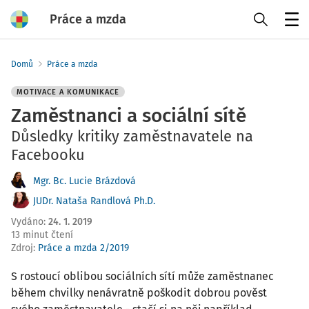
Práce a mzda
Menu
Domů
Práce a mzda
MOTIVACE A KOMUNIKACE
Zaměstnanci a sociální sítě
Důsledky kritiky zaměstnavatele na
Facebooku
Mgr. Bc. Lucie Brázdová
JUDr. Nataša Randlová Ph.D.
Vydáno
:
24. 1. 2019
13 minut čtení
Zdroj
:
Práce a mzda 2/2019
S rostoucí oblibou sociálních sítí může zaměstnanec
během chvilky nenávratně poškodit dobrou pověst