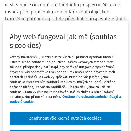
nastavením soukromí předmětného příspěvku. Málokdo
rovněž před připojením komentáře kontroluje, kdo
konkrétně patří mezi přátele původního přispěvatele (tuto
informaci lze ostatně před ostatními uživateli skrýt), nebo
zda se náhodou nejedná o veřejný příspěvek.
Aby web fungoval jak má (souhlas
Otázky k řešení
s cookies)
V této souvislosti je nutné vyřešit čtyři klíčové otázky:
Vážený návštěvníku, snažíme se ze všech sil přinášet vysokou úroveň
uživatelského komfortu při používání našich webových stránek. Mezi
základní předpoklady patří např. aby správně fungovalo vyhledávání,
Jedná se o výrok učiněný veřejně, nebo v soukromí - co
abychom vás neobtěžovali nevhodnou reklamou nebo abychom měli
vlastně je Facebook?
dostatek podnětů, jak web vylepšovat. Proto od Vás potřebujeme
souhlas se zpracováním souborů cookies, tj. malých souborů, které se
Jak lze od sebe rozlišit oprávněnou a neoprávněnou
dočasně ukládají ve vašem prohlížeči. Předem děkujeme za udělení
kritiku?
souhlasu. Data využijeme ke zlepšování našich služeb a přizpůsobení
Kdy se jedná o vulgarismus?
obsahu webu přímo Vám na míru.
Oznámení o ochraně osobních údajů a
souborů cookie
Je tedy výrok druhého ze zaměstnanců důvodem pro
skončení jeho pracovního poměru ze strany
zaměstnavatele?
Zamítnout vše kromě nutných cookies
Ad A) - Facebook a jeho specifika