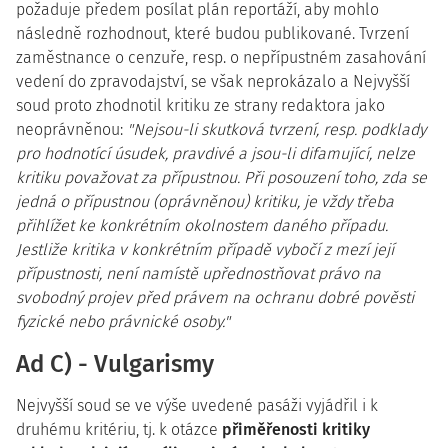
požaduje předem posílat plán reportáží, aby mohlo
následně rozhodnout, které budou publikované. Tvrzení
zaměstnance o cenzuře, resp. o nepřípustném zasahování
vedení do zpravodajství, se však neprokázalo a Nejvyšší
soud proto zhodnotil kritiku ze strany redaktora jako
neoprávněnou:
"Nejsou-li skutková tvrzení, resp. podklady
pro hodnotící úsudek, pravdivé a jsou-li difamující, nelze
kritiku považovat za přípustnou. Při posouzení toho, zda se
jedná o přípustnou (oprávněnou) kritiku, je vždy třeba
přihlížet ke konkrétním okolnostem daného případu.
Jestliže kritika v konkrétním případě vybočí z mezí její
přípustnosti, není namístě upřednostňovat právo na
svobodný projev před právem na ochranu dobré pověsti
fyzické nebo právnické osoby."
Ad C) - Vulgarismy
Nejvyšší soud se ve výše uvedené pasáži vyjádřil i k
druhému kritériu, tj. k otázce
přiměřenosti kritiky