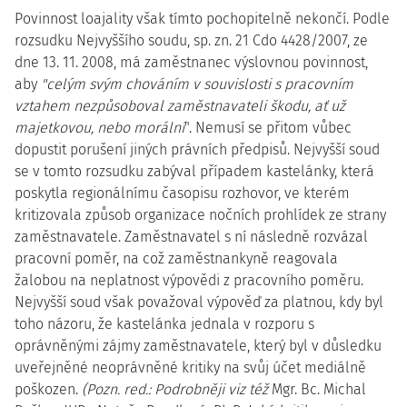
Povinnost loajality však tímto pochopitelně nekončí. Podle
rozsudku Nejvyššího soudu, sp. zn. 21 Cdo 4428/2007, ze
dne 13. 11. 2008, má zaměstnanec výslovnou povinnost,
aby
"celým svým chováním v souvislosti s pracovním
vztahem nezpůsoboval zaměstnavateli škodu, ať už
majetkovou, nebo morální
". Nemusí se přitom vůbec
dopustit porušení jiných právních předpisů. Nejvyšší soud
se v tomto rozsudku zabýval případem kastelánky, která
poskytla regionálnímu časopisu rozhovor, ve kterém
kritizovala způsob organizace nočních prohlídek ze strany
zaměstnavatele. Zaměstnavatel s ní následně rozvázal
pracovní poměr, na což zaměstnankyně reagovala
žalobou na neplatnost výpovědi z pracovního poměru.
Nejvyšší soud však považoval výpověď za platnou, kdy byl
toho názoru, že kastelánka jednala v rozporu s
oprávněnými zájmy zaměstnavatele, který byl v důsledku
uveřejněné neoprávněné kritiky na svůj účet mediálně
poškozen.
(Pozn. red.: Podrobněji viz též
Mgr. Bc. Michal