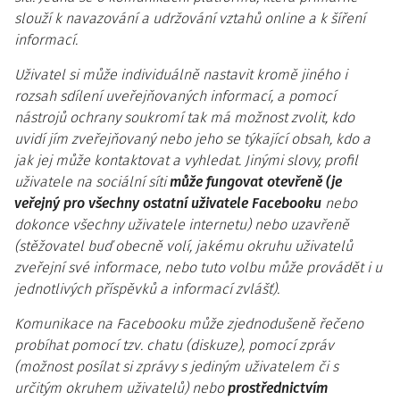
slouží k navazování a udržování vztahů online a k šíření
informací.
Uživatel si může individuálně nastavit kromě jiného i
rozsah sdílení uveřejňovaných informací, a pomocí
nástrojů ochrany soukromí tak má možnost zvolit, kdo
uvidí jím zveřejňovaný nebo jeho se týkající obsah, kdo a
jak jej může kontaktovat a vyhledat. Jinými slovy, profil
uživatele na sociální síti
může fungovat otevřeně (je
veřejný pro všechny ostatní uživatele Facebooku
nebo
dokonce všechny uživatele internetu) nebo uzavřeně
(stěžovatel buď obecně volí, jakému okruhu uživatelů
zveřejní své informace, nebo tuto volbu může provádět i u
jednotlivých příspěvků a informací zvlášť).
Komunikace na Facebooku může zjednodušeně řečeno
probíhat pomocí tzv. chatu (diskuze), pomocí zpráv
(možnost posílat si zprávy s jediným uživatelem či s
určitým okruhem uživatelů) nebo
prostřednictvím