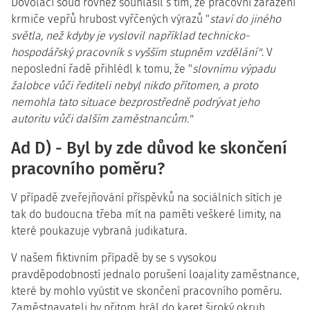
Dovolací soud rovněž souhlasil s tím, že pracovní zařazení
krmiče vepřů hrubost vyřčených výrazů "
staví do jiného
světla, než kdyby je vyslovil například technicko-
hospodářský pracovník s vyšším stupněm vzdělání"
. V
neposlední řadě přihlédl k tomu, že "
slovnímu výpadu
žalobce vůči řediteli nebyl nikdo přítomen, a proto
nemohla tato situace bezprostředně podrývat jeho
autoritu vůči dalším zaměstnancům."
Ad D) - Byl by zde důvod ke skončení
pracovního poměru?
V případě zveřejňování příspěvků na sociálních sítích je
tak do budoucna třeba mít na paměti veškeré limity, na
které poukazuje vybraná judikatura.
V našem fiktivním případě by se s vysokou
pravděpodobností jednalo porušení loajality zaměstnance,
které by mohlo vyústit ve skončení pracovního poměru.
Zaměstnavateli by přitom hrál do karet široký okruh