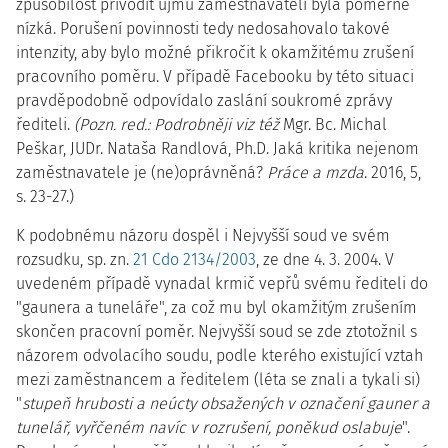
způsobilost přivodit újmu zaměstnavateli byla poměrně
nízká. Porušení povinnosti tedy nedosahovalo takové
intenzity, aby bylo možné přikročit k okamžitému zrušení
pracovního poměru. V případě Facebooku by této situaci
pravděpodobně odpovídalo zaslání soukromé zprávy
řediteli.
(Pozn. red.: Podrobněji viz též
Mgr. Bc. Michal
Peškar, JUDr. Nataša Randlová, Ph.D. Jaká kritika nejenom
zaměstnavatele je (ne)oprávněná?
Práce a mzda
. 2016, 5,
s. 23-27.)
K podobnému názoru dospěl i Nejvyšší soud ve svém
rozsudku, sp. zn.
21 Cdo 2134/2003
, ze dne 4. 3. 2004. V
uvedeném případě vynadal krmič vepřů svému řediteli do
"gaunera a tuneláře", za což mu byl okamžitým zrušením
skončen pracovní poměr. Nejvyšší soud se zde ztotožnil s
názorem odvolacího soudu, podle kterého existující vztah
mezi zaměstnancem a ředitelem (léta se znali a tykali si)
"
stupeň hrubosti a neúcty obsažených v označení gauner a
tunelář, vyřčeném navíc v rozrušení, poněkud oslabuje
".