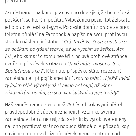
představili.
Zaměstnanec na konci pracovního dne zjistí, že ho nečeká
povýšení, se kterým počítal. Vytouženou pozici totiž získala
jeho pracovitější kolegyně. Po cestě domů z práce se přes
telefon přihlásí na Facebook a napíše na svou profilovou
stránku následující status: "
Grázlové! Ve Společnosti s.r.o.
se dočkám povýšení teprve, až se vyspím se šéfkou. Ach
jo
." Jeho kamarád tomu nevěří a na své profilové stránce
uveřejní příspěvek s otázkou "
Jaké máte zkušenosti se
Společností s.r.o.?
". K tomuto příspěvku stále rozezlený
zaměstnanec připojí komentář "
Jsou to blbci. Ti ještě uvidí,
ty jejich blbé výrobky už si nikdo nekoupí, až všem
zákazníkům povím, co si o nich šuškají za jejich zády.
"
Náš zaměstnanec s více než 250 facebookovými přáteli
pravděpodobně vůbec nezná jejich vztah ke svému
zaměstnavateli a netuší, zda se kritický výrok uveřejněný
na jeho profilové stránce nebude šířit dále. V případě, kdy
navíc okomentoval cizí příspěvek, nemá kontrolu nad