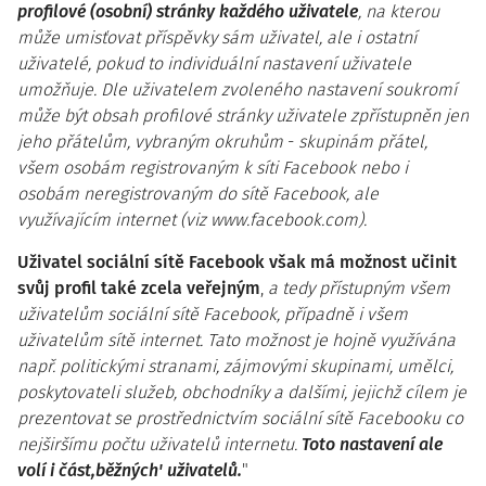
profilové (osobní) stránky každého uživatele
, na kterou
může umisťovat příspěvky sám uživatel, ale i ostatní
uživatelé, pokud to individuální nastavení uživatele
umožňuje. Dle uživatelem zvoleného nastavení soukromí
může být obsah profilové stránky uživatele zpřístupněn jen
jeho přátelům, vybraným okruhům
-
skupinám přátel,
všem osobám registrovaným k síti Facebook nebo i
osobám neregistrovaným do sítě Facebook, ale
využívajícím internet (viz www.facebook.com).
Uživatel sociální sítě Facebook však má možnost učinit
svůj profil také zcela veřejným
,
a tedy přístupným všem
uživatelům sociální sítě Facebook, případně i všem
uživatelům sítě internet. Tato možnost je hojně využívána
např. politickými stranami, zájmovými skupinami, umělci,
poskytovateli služeb, obchodníky a dalšími, jejichž cílem je
prezentovat se prostřednictvím sociální sítě Facebooku co
nejširšímu počtu uživatelů internetu.
Toto nastavení ale
volí i část,běžných' uživatelů.
"