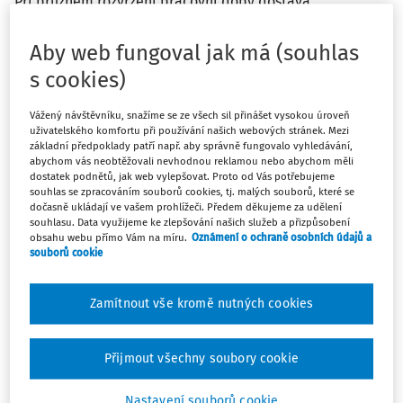
Při pružném rozvržení pracovní doby dostává
zaměstnanec možnost disponovat více, či méně se svojí
pracovní dobou. To se promítá i do posouzení práce
Aby web fungoval jak má (souhlas
přesčas při takovém způsobu jejího rozvržení. Vedle
s cookies)
základních podmínek pro vyhodnocení práce přesčas
přistupuje totiž ještě jedna podmínka: že jde o práci nad
Vážený návštěvníku, snažíme se ze všech sil přinášet vysokou úroveň
základní pracovní dobu, tj. nad dobu, kdy je
uživatelského komfortu při používání našich webových stránek. Mezi
základní předpoklady patří např. aby správně fungovalo vyhledávání,
zaměstnanec povinen být na pracovišti, a že
abychom vás neobtěžovali nevhodnou reklamou nebo abychom měli
zaměstnanec nemohl v důsledku takové práce využít
dostatek podnětů, jak web vylepšovat. Proto od Vás potřebujeme
souhlas se zpracováním souborů cookies, tj. malých souborů, které se
plnohodnotně volitelné pracovní doby.
dočasně ukládají ve vašem prohlížeči. Předem děkujeme za udělení
Viz situace
Pružné rozvržení pracovní doby.
souhlasu. Data využijeme ke zlepšování našich služeb a přizpůsobení
obsahu webu přímo Vám na míru.
Oznámení o ochraně osobních údajů a
souborů cookie
Máte předplatné?
Přihlaste se
Zamítnout vše kromě nutných cookies
Přijmout všechny soubory cookie
Nastavení souborů cookie