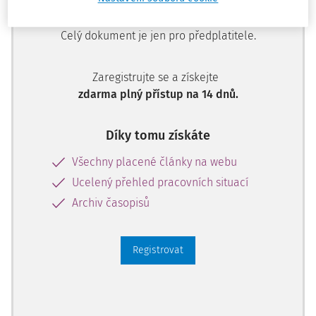
Zatím jste si přečetli jen začátek…
Celý dokument je jen pro předplatitele.
Zaregistrujte se a získejte
zdarma plný přístup na 14 dnů.
Díky tomu získáte
Všechny placené články na webu
Ucelený přehled pracovních situací
Archiv časopisů
Registrovat