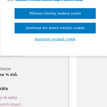
míru.
Oznámení o ochraně osobních údajů a souborů cookie
Stáhnout
Přijmout všechny soubory cookie
Máte předplatné?
Přihlaste se
Poznámka
Zamítnout vše kromě nutných cookies
Nastavení souborů cookie
 jen začátek…
předplatitele.
získejte
na 14 dnů.
káte
ky na webu
ních situací