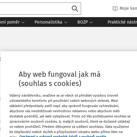
Moje kan
vní poměr
Personalistika
BOZP
Praktické nást
st zákazu inspekcí práce
Aby web fungoval jak má
(souhlas s cookies)
Vážený návštěvníku, snažíme se ze všech sil přinášet vysokou úroveň
jimečnosti. Konána by měla být jen
Tisknout
uživatelského komfortu při používání našich webových stránek. Mezi
i skutečnost, že v některých případech
základní předpoklady patří např. aby správně fungovalo vyhledávání,
abychom vás neobtěžovali nevhodnou reklamou nebo abychom měli
y zaměstnavatele se zaměstnancem,
dostatek podnětů, jak web vylepšovat. Proto od Vás potřebujeme souhlas se
Oblíbené
čas vůbec a zákon zná dokonce i
zpracováním souborů cookies, tj. malých souborů, které se dočasně ukládají
ve vašem prohlížeči. Předem děkujeme za udělení souhlasu. Data využijeme
kon zakázán.
ke zlepšování našich služeb a přizpůsobení obsahu webu přímo Vám na
Sdílet