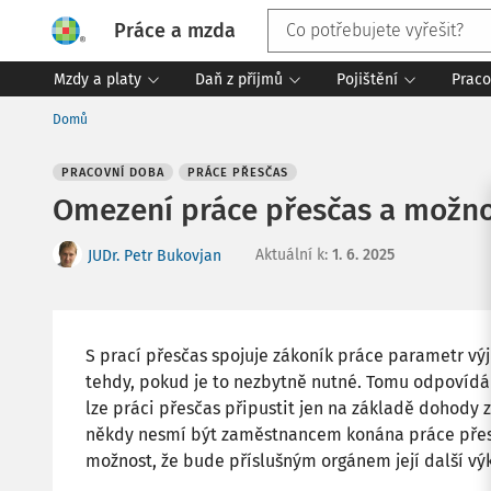
Práce a mzda
Mzdy a platy
Daň z příjmů
Pojištění
Praco
Domů
PRACOVNÍ DOBA
PRÁCE PŘESČAS
Omezení práce přesčas a možno
Aktuální k
:
1. 6. 2025
JUDr. Petr Bukovjan
S prací přesčas spojuje zákoník práce parametr vý
tehdy, pokud je to nezbytně nutné. Tomu odpovídá 
lze práci přesčas připustit jen na základě dohod
někdy nesmí být zaměstnancem konána práce přes
možnost, že bude příslušným orgánem její další vý