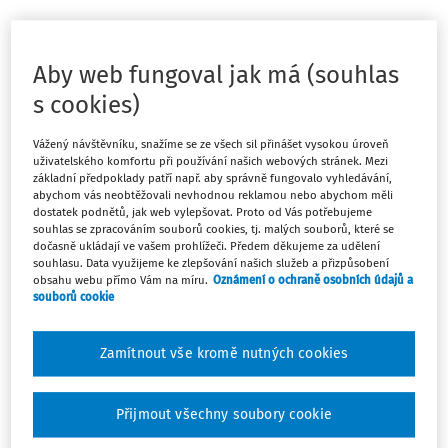
Nařízení práce přesčas představuje jednostranné
jednání zaměstnavatele směrem k zaměstnanci, kterým
Aby web fungoval jak má (souhlas
po něm požaduje práci nad stanovenou týdenní pracovní
s cookies)
dobu a mimo rozvrh směn.
Vážený návštěvníku, snažíme se ze všech sil přinášet vysokou úroveň
Za zaměstnavatele nařizuje práci přesčas zpravidla
uživatelského komfortu při používání našich webových stránek. Mezi
oprávněný vedoucí zaměstnanec, protože je to on, kdo
základní předpoklady patří např. aby správně fungovalo vyhledávání,
abychom vás neobtěžovali nevhodnou reklamou nebo abychom měli
organizuje svým podřízeným práci a vyhodnocuje též
dostatek podnětů, jak web vylepšovat. Proto od Vás potřebujeme
potřebu práce přesčas. Zákon neřeší formu nařízení
souhlas se zpracováním souborů cookies, tj. malých souborů, které se
dočasně ukládají ve vašem prohlížeči. Předem děkujeme za udělení
práce přesčas, ta může být jak písemná, tak ústní;
souhlasu. Data využijeme ke zlepšování našich služeb a přizpůsobení
z hlediska prokazatelnosti je pro zaměstnavatele
obsahu webu přímo Vám na míru.
Oznámení o ochraně osobních údajů a
vhodnější samozřejmě forma písemná nebo jiný způsob,
souborů cookie
kterým zaměstnavatel svůj požadavek vůči zaměstnanci
prokáže.
Zamítnout vše kromě nutných cookies
Přijmout všechny soubory cookie
Máte předplatné?
Přihlaste se