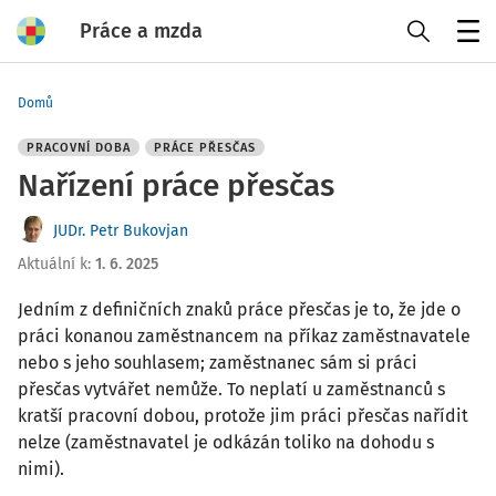
Práce a mzda
Menu
Domů
PRACOVNÍ DOBA
PRÁCE PŘESČAS
Nařízení práce přesčas
JUDr. Petr Bukovjan
Aktuální k
:
1. 6. 2025
Jedním z definičních znaků práce přesčas je to, že jde o
práci konanou zaměstnancem na příkaz zaměstnavatele
nebo s jeho souhlasem; zaměstnanec sám si práci
přesčas vytvářet nemůže. To neplatí u zaměstnanců s
kratší pracovní dobou, protože jim práci přesčas nařídit
nelze (zaměstnavatel je odkázán toliko na dohodu s
nimi).