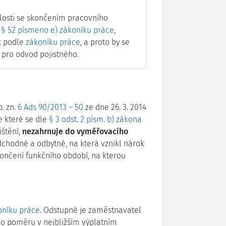
losti se skončením pracovního
e
§ 52 písmeno e) zákoníku práce
,
ok podle
zákoníku práce
, a proto by se
pro odvod pojistného.
. zn.
6 Ads 90/2013 – 50
ze dne 26. 3. 2014
le které se dle
§ 3 odst. 2 písm. b) zákona
ištění,
nezahrnuje do vyměřovacího
chodné a odbytné, na která vznikl nárok
končení funkčního období, na kterou
koníku práce
. Odstupné je zaměstnavatel
ho poměru v nejbližším výplatním