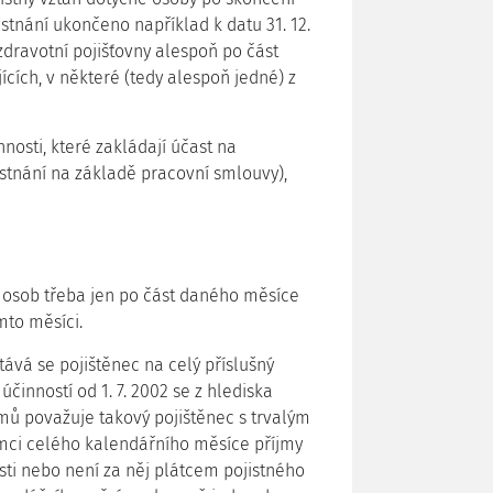
stnání ukončeno například k datu 31. 12.
zdravotní pojišťovny alespoň po část
cích, v některé (tedy alespoň jedné) z
nosti, které zakládají účast na
ěstnání na základě pracovní smlouvy),
n osob třeba jen po část daného měsíce
mto měsíci.
tává se pojištěnec na celý příslušný
činností od 1. 7. 2002 se z hlediska
jmů považuje takový pojištěnec s trvalým
mci celého kalendářního měsíce příjmy
ti nebo není za něj plátcem pojistného