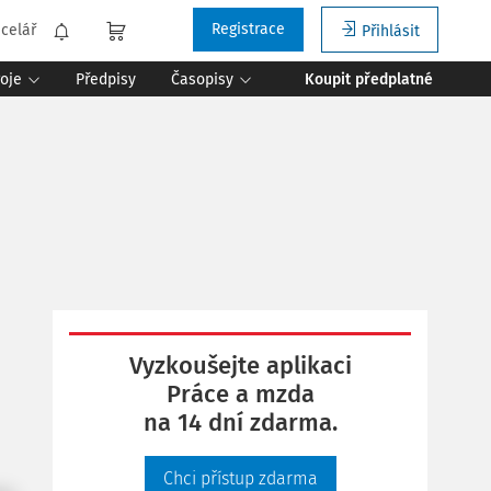
Registrace
celář
Přihlásit
roje
Předpisy
Časopisy
Koupit předplatné
Vyzkoušejte aplikaci
Práce a mzda
na 14 dní zdarma.
Chci přístup zdarma