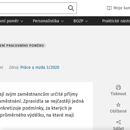
Moje kan
vní poměr
Personalistika
BOZP
Praktické nást
ČENÍ PRACOVNÍHO POMĚRU
ní
Zdroj
:
Práce a mzda 3/2020
vají svým zaměstnancům určité příjmy
Tisknout
aměstnání. Zpravidla se nejčastěji jedná
nkretizuje podmínky, za kterých je
Oblíbené
průměrného výdělku, na které mají
Sdílet