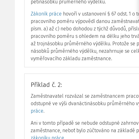
pětinásobku průměrného výdělku.
Zákoník práce
hovoří v ustanovení § 67 odst. 1 o t
pracovního poměru výpovědí danou zaměstnavat
písm. a) až c) nebo dohodou z týchž důvodů, přís
pracovního poměru s ohledem na délku jeho trvá
až trojnásobku průměrného výdělku. Protože se p
násobků průměrného výdělku, nezahrnuje se cel
vyměřovacího základu zaměstnance.
Příklad č. 2:
Zaměstnavatel rozvázal se zaměstnancem praco
odstupné ve výši dvanáctinásobku průměrného 
práce
.
Ani v tomto případě se nebude odstupné zahrno
zaměstnance, neboť bylo zúčtováno na základě
zákoníku práce
.