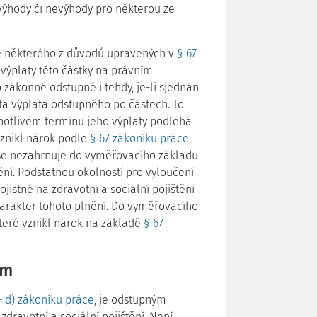
výhody či nevýhody pro některou ze
le některého z důvodů upravených v
§ 67
 výplaty této částky na právním
zákonné odstupné i tehdy, je-li sjednán
uta výplata odstupného po částech. To
otlivém termínu jeho výplaty podléhá
vznikl nárok podle
§ 67 zákoníku práce
,
 se nezahrnuje do vyměřovacího základu
tění. Podstatnou okolností pro vyloučení
stné na zdravotní a sociální pojištění
harakter tohoto plnění. Do vyměřovacího
teré vznikl nárok na základě
§ 67
em
 – d) zákoníku práce
, je odstupným
ravotní a sociální pojištění. Není