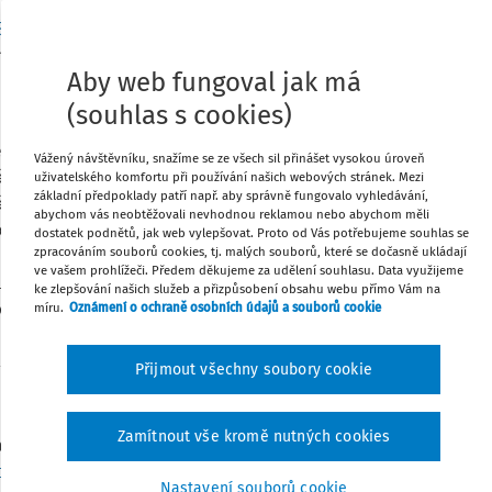
Sb.
, o pojistném na veřejné zdravotní
váno, že vyměřovací základ zaměstnance
Stáhnout
Aby web fungoval jak má
upné, odchodné a odbytné, na která vznikl
ného je tímto předpisem
zákoník práce
.
(souhlas s cookies)
Poznámka
ní od daně osvobozeno. Jelikož je však
Vážený návštěvníku, snažíme se ze všech sil přinášet vysokou úroveň
yměřovacího základu zaměstnance
uživatelského komfortu při používání našich webových stránek. Mezi
základní předpoklady patří např. aby správně fungovalo vyhledávání,
nění zdaňuje. Podotýkám, že pojistné se z
abychom vás neobtěžovali nevhodnou reklamou nebo abychom měli
a podmínek stanovených
zákoníkem práce
.
dostatek podnětů, jak web vylepšovat. Proto od Vás potřebujeme souhlas se
zpracováním souborů cookies, tj. malých souborů, které se dočasně ukládají
plnění podle interního předpisu, které
ve vašem prohlížeči. Předem děkujeme za udělení souhlasu. Data využijeme
upné, na které vznikl nárok podle
ke zlepšování našich služeb a přizpůsobení obsahu webu přímo Vám na
lo. Nutno podotknout, že při řešení
míru.
Oznámení o ochraně osobních údajů a souborů cookie
sociálního pojištění.
Přijmout všechny soubory cookie
Zamítnout vše kromě nutných cookies
aměstnavatel rozvázal pracovní
ce
a zúčtoval mu odstupné ve výši
Nastavení souborů cookie