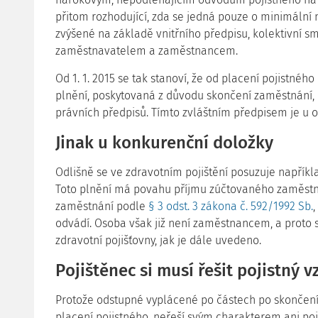
přitom rozhodující, zda se jedná pouze o minimáln
zvýšené na základě vnitřního předpisu, kolektivní 
zaměstnavatelem a zaměstnancem.
Od 1. 1. 2015 se tak stanoví, že od placení pojistného
plnění, poskytovaná z důvodu skončení zaměstnání, 
právních předpisů. Tímto zvláštním předpisem je u
Jinak u konkurenční doložky
Odlišně se ve zdravotním pojištění posuzuje napříkla
Toto plnění má povahu příjmu zúčtovaného zaměst
zaměstnání podle
§ 3 odst. 3 zákona č. 592/1992 Sb.
,
odvádí. Osoba však již není zaměstnancem, a proto si
zdravotní pojišťovny, jak je dále uvedeno.
Pojištěnec si musí řešit pojistný v
Protože odstupné vyplácené po částech po skončen
placení pojistného, neřeší svým charakterem ani poj