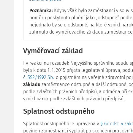
Poznámka:
Kdyby však bylo zaměstnanci v souvis
poměru poskytnuto plnění jako „odstupné“ podl
nejednalo by se o odstupné, na které vznikl nár
zahrnulo do vyměřovacího základu zaměstnance 
Vyměřovací základ
I v reakci na rozsudek Nejvyššího správního soudu sp
byla k datu 1. 1. 2015 přijata legislativní úprava, pod
č. 592/1992 Sb.
, o pojistném na veřejné zdravotní poj
základu
zaměstnance odstupné a další odstupné, od
podle zvláštních právních předpisů, a odměna při s
vznikl nárok podle zvláštních právních předpisů.
Splatnost odstupného
Splatnost odstupného je upravena v
§ 67 odst. 4 zá
povinen zaměstnanci vyplatit po skončení pracovní