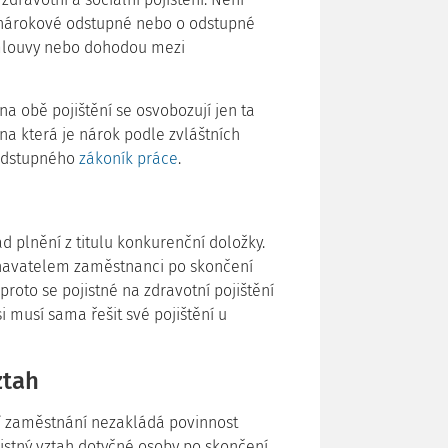
í nárokové odstupné nebo o odstupné
smlouvy nebo dohodou mezi
 na obě pojištění se osvobozují jen ta
na která je nárok podle zvláštních
 odstupného
zákoník práce
.
d plnění z titulu konkurenční doložky.
navatelem zaměstnanci po skončení
 proto se pojistné na zdravotní pojištění
 musí sama řešit své pojištění u
ztah
í zaměstnání nezakládá povinnost
istný vztah dotyčné osoby po skončení