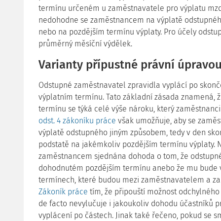
termínu určeném u zaměstnavatele pro výplatu mzd
nedohodne se zaměstnancem na výplatě odstupnéh
nebo na pozdějším termínu výplaty. Pro účely ods
průměrný měsíční výdělek.
Varianty přípustné právní úpravo
Odstupné zaměstnavatel zpravidla vyplácí po skonč
výplatním termínu. Tato základní zásada znamená, ž
termínu se týká celé výše nároku, který zaměstnanc
odst. 4 zákoníku práce
však umožňuje, aby se zaměs
výplatě odstupného jiným způsobem, tedy v den sk
podstatě na jakémkoliv pozdějším termínu výplaty. N
zaměstnancem sjednána dohoda o tom, že odstupné
dohodnutém pozdějším termínu anebo že mu bude v
termínech, které budou mezi zaměstnavatelem a 
Zákoník práce
tím, že připouští možnost odchylného
de facto nevylučuje i jakoukoliv dohodu účastníků
vyplácení po částech. Jinak také řečeno, pokud se s