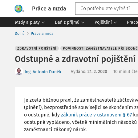
Práce a mzda
Mzdy a platy
Daň z příjmů
Pojištění
Praco
Domů
Práce a mzda
ZDRAVOTNÍ POJIŠTĚNÍ
POVINNOSTI ZAMĚSTNAVATELE PŘI SKON
Odstupné a zdravotní pojištění
Vydáno
:
21. 2. 2020
10 minut čte
Ing. Antonín Daněk
Je zcela běžnou praxí, že zaměstnavatelé zúčtová
(plnění), bezprostředně související se skončením z
o odstupné, kdy
zákoník práce v ustanovení § 67
ko
odstupné vypláceno, včetně minimálních násobků 
zaměstnanci zákonný nárok.