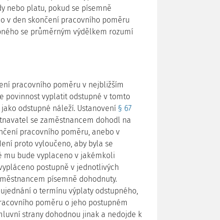
y nebo platu, pokud se písemně
o v den skončení pracovního poměru
tupného se průměrným výdělkem rozumí
u
ení pracovního poměru v nejbližším
e povinnost vyplatit odstupné v tomto
i jako odstupné náleží. Ustanovení
§ 67
tnavatel se zaměstnancem dohodl na
ončení pracovního poměru, anebo v
ení proto vyloučeno, aby byla se
 mu bude vyplaceno v jakémkoli
ypláceno postupně v jednotlivých
zaměstnancem písemně dohodnuty.
 ujednání o termínu výplaty odstupného,
 pracovního poměru o jeho postupném
mluvní strany dohodnou jinak a nedojde k