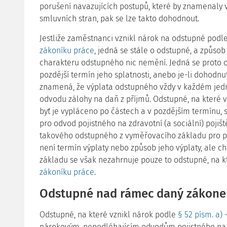
porušení navazujících postupů, které by znamenaly 
smluvních stran, pak se lze takto dohodnout.
Jestliže zaměstnanci vznikl nárok na odstupné pod
zákoníku práce
, jedná se stále o odstupné, a způsob
charakteru odstupného nic nemění. Jedná se proto o 
pozdější termín jeho splatnosti, anebo je-li dohodn
znamená, že výplata odstupného vždy v každém jedn
odvodu zálohy na daň z příjmů. Odstupné, na které 
byť je vypláceno po částech a v pozdějším termínu,
pro odvod pojistného na zdravotní (a sociální) pojiš
takového odstupného z vyměřovacího základu pro poji
není termín výplaty nebo způsob jeho výplaty, ale c
základu se však nezahrnuje pouze to odstupné, na k
zákoníku práce
.
Odstupné nad rámec daný zákon
Odstupné, na které vznikl nárok podle
§ 52 písm. a)
nárokovým, nepodléhajícím odvodům pojistného na zd