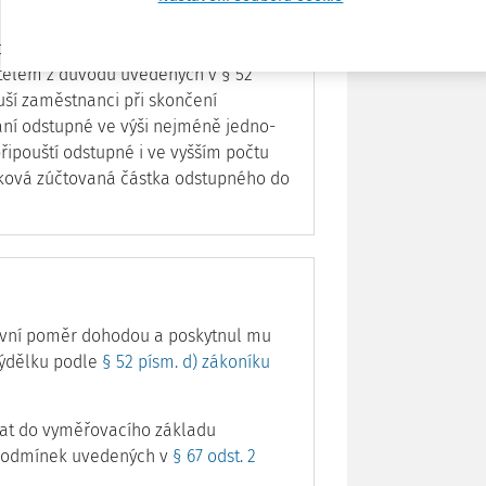
om, že dochází-li k rozvázání
elem z důvodů uvedených v § 52
luší zaměstnanci při skončení
ní odstupné ve výši nejméně jedno-
řipouští odstupné i ve vyšším počtu
ková zúčtovaná částka odstupného do
vní poměr dohodou a poskytnul mu
výdělku podle
§ 52 písm. d) zákoníku
vat do vyměřovacího základu
 podmínek uvedených v
§ 67 odst. 2