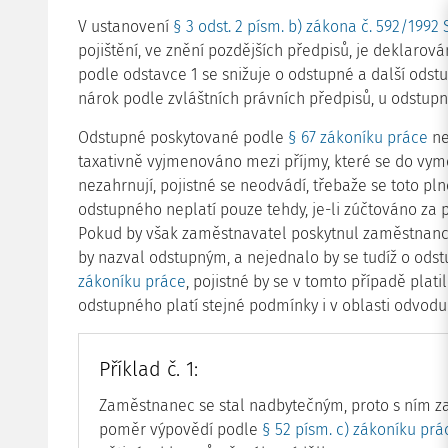
V ustanovení
§ 3 odst. 2 písm. b) zákona č. 592/1992 
pojištění, ve znění pozdějších předpisů, je deklaro
podle odstavce 1 se snižuje o odstupné a další odst
nárok podle zvláštních právních předpisů, u odstup
Odstupné poskytované podle
§ 67 zákoníku práce
ne
taxativně vyjmenováno mezi příjmy, které se do v
nezahrnují, pojistné se neodvádí, třebaže se toto pl
odstupného neplatí pouze tehdy, je-li zúčtováno z
Pokud by však zaměstnavatel poskytnul zaměstnanci 
by nazval odstupným, a nejednalo by se tudíž o odst
zákoníku práce
, pojistné by se v tomto případě plati
odstupného platí stejné podmínky i v oblasti odvodu 
Příklad č. 1:
Zaměstnanec se stal nadbytečným, proto s ním z
poměr výpovědí podle
§ 52 písm. c) zákoníku prá