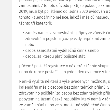
zaměstnání. Z tohoto důvodu platí, že pokud je zamě
2019, musí být pojištěnec od ledna 2020 evidován u 
tohoto kalendářního měsíce, jakož i měsíců následují
těchto tří kategorií:
zaměstnanec v zaměstnání s příjmy ze závislé čin
zdravotním pojištění (což je vždy například zam
nebo
osoba samostatně výdělečně činná anebo
osoba, za kterou platí pojistné stát,
přičemž postačí registrace v některé z těchto skupi
nebo dokonce postačí i jen jeden den evidence v to
Není-li využita některá z výše uvedených možností, s
kalendářní měsíc osobou bez zdanitelných příjmů. S ú
zdravotního pojištění za osobu bez zdanitelných pří
pobytem na území České republiky, který nemá v rá
ze zaměstnání nebo ze samostatné výdělečné činnos