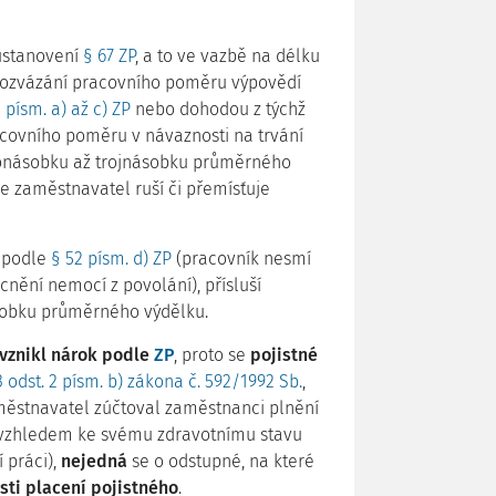
 ustanovení
§ 67 ZP
, a to ve vazbě na délku
 rozvázání pracovního poměru výpovědí
 písm. a) až c) ZP
nebo dohodou z týchž
acovního poměru v návaznosti na trvání
onásobku až trojnásobku průměrného
se zaměstnavatel ruší či přemísťuje
 podle
§ 52 písm. d) ZP
(pracovník nesmí
ění nemocí z povolání), přísluší
sobku průměrného výdělku.
vznikl nárok podle
ZP
, proto se
pojistné
3 odst. 2 písm. b) zákona č. 592/1992 Sb.
,
městnavatel zúčtoval zaměstnanci plnění
vzhledem ke svému zdravotnímu stavu
 práci),
nejedná
se o odstupné, na které
ti placení pojistného
.