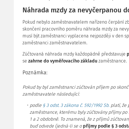
Náhrada mzdy za nevyčerpanou d
Pokud nebylo zaměstnavatelem nařízeno čerpání zby
skončení pracovního poměru náhrada mzdy za nevy
musí být zaměstnanci vyplacena nejpozději v den sp
zaměstnanci zaměstnavatelem.
Zúčtovaná náhrada mzdy každopádně představuje
se
zahrne do vyměřovacího základu
zaměstnance.
Poznámka:
Pokud by byl zaměstnanci zúčtován příjem po skonče
zaměstnavatele následující:
podle
§ 3 odst. 3 zákona č. 592/1992 Sb.
platí, že
zaměstnance, kterému byly zúčtovány příjmy po 
1 a 2 obdobně. To znamená, že z příjmů zúčtovan
buď odvede (jedná-li se o
příjmy podle § 3 odst