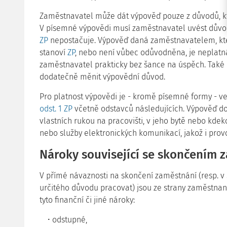
Zaměstnavatel může dát výpověď pouze z důvodů, kt
V písemné výpovědi musí zaměstnavatel uvést důvod
ZP
nepostačuje. Výpověď daná zaměstnavatelem, která
stanoví
ZP
, nebo není vůbec odůvodněna, je neplatn
zaměstnavatel prakticky bez šance na úspěch. Také
dodatečně měnit výpovědní důvod.
Pro platnost výpovědi je - kromě písemné formy - vel
odst. 1 ZP
včetně odstavců následujících. Výpověď d
vlastních rukou na pracovišti, v jeho bytě nebo kdeko
nebo služby elektronických komunikací, jakož i pro
Nároky související se skončením 
V přímé návaznosti na skončení zaměstnání (resp. v 
určitého důvodu pracovat) jsou ze strany zaměstna
tyto finanční či jiné nároky:
odstupné,