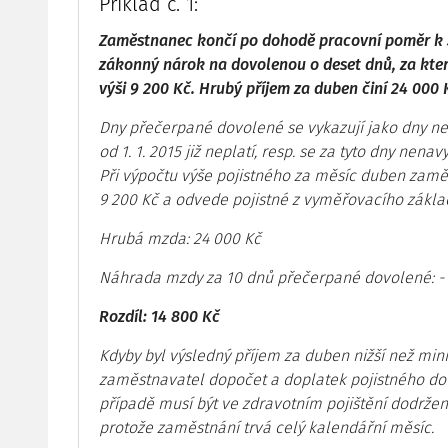
Příklad č. 1:
Zaměstnanec končí po dohodě pracovní poměr k 3
zákonný nárok na dovolenou o deset dnů, za kte
výši 9 200 Kč. Hrubý příjem za duben činí 24 000 
Dny přečerpané dovolené se vykazují jako dny ne
od 1. 1. 2015 již neplatí, resp. se za tyto dny ne
Při výpočtu výše pojistného za měsíc duben zam
9 200 Kč a odvede pojistné z vyměřovacího zákla
Hrubá mzda: 24 000 Kč
Náhrada mzdy za 10 dnů přečerpané dovolené: - 
Rozdíl: 14 800 Kč
Kdyby byl výsledný příjem za duben nižší než min
zaměstnavatel dopočet a doplatek pojistného do 
případě musí být ve zdravotním pojištění dodrž
protože zaměstnání trvá celý kalendářní měsíc.