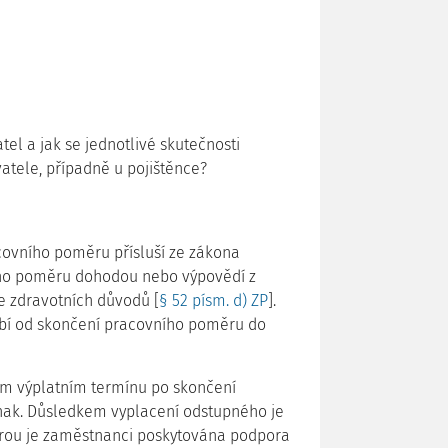
tel a jak se jednotlivé skutečnosti
vatele, případně u pojištěnce?
ovního poměru přísluší ze zákona
ího poměru dohodou nebo výpovědí z
e zdravotních důvodů [
§ 52 písm. d) ZP
].
í od skončení pracovního poměru do
ím výplatním termínu po skončení
nak. Důsledkem vyplacení odstupného je
terou je zaměstnanci poskytována podpora