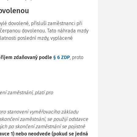
ovolenou
lé dovolené, přísluší zaměstnanci při
čerpanou dovolenou. Tato náhrada mzdy
latnosti poslední mzdy, vyplácené
příjem zdaňovaný podle
§ 6 ZDP
, proto
ní zaměstnání, platí pro
 pro stanovení vyměřovacího základu
skončení zaměstnání, se použijí odstavce
ých po skončení zaměstnání se pojistné
avce 1) nebo neodvede (pokud se jedná