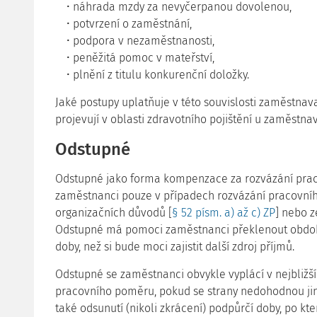
náhrada mzdy za nevyčerpanou dovolenou,
potvrzení o zaměstnání,
podpora v nezaměstnanosti,
peněžitá pomoc v mateřství,
plnění z titulu konkurenční doložky.
Jaké postupy uplatňuje v této souvislosti zaměstnava
projevují v oblasti zdravotního pojištění u zaměstna
Odstupné
Odstupné jako forma kompenzace za rozvázání prac
zaměstnanci pouze v případech rozvázání pracovn
organizačních důvodů [
§ 52 písm. a) až c) ZP
] nebo z
Odstupné má pomoci zaměstnanci překlenout obdob
doby, než si bude moci zajistit další zdroj příjmů.
Odstupné se zaměstnanci obvykle vyplácí v nejbližš
pracovního poměru, pokud se strany nedohodnou ji
také odsunutí (nikoli zkrácení) podpůrčí doby, po k