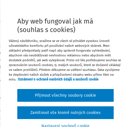
ím poměru úhrn příjmů ze závislé
Stáhnout
Aby web fungoval jak má
ona č. 586/1992 Sb.
, o daních z příjmů, ve
u nezapočitatelných příjmů.
(souhlas s cookies)
Poznámka
aby v případě rozvázání pracovního
Vážený návštěvníku, snažíme se ze všech sil přinášet vysokou úroveň
otřebné materiály dokladující (nejenom
uživatelského komfortu při používání našich webových stránek. Mezi
základní předpoklady patří např. aby správně fungovalo vyhledávání,
ání. Jedná se zejména o zápočtový list,
abychom vás neobtěžovali nevhodnou reklamou nebo abychom měli
pověď aj. Jestliže totiž zaměstnavatel
dostatek podnětů, jak web vylepšovat. Proto od Vás potřebujeme souhlas se
zpracováním souborů cookies, tj. malých souborů, které se dočasně ukládají
přihlásí zaměstnance u jeho zdravotní
ve vašem prohlížeči. Předem děkujeme za udělení souhlasu. Data využijeme
hlediska zdravotního pojištění nekryté. V
ke zlepšování našich služeb a přizpůsobení obsahu webu přímo Vám na
azný doklad o době trvání zaměstnání,
míru.
Oznámení o ochraně osobních údajů a souborů cookie
Přijmout všechny soubory cookie
důležitou roli jak
zákoník práce
(dále jen
 Sb.
, občanský zákoník. V této souvislosti
ýpovědi z pracovního poměru, odstoupení
Zamítnout vše kromě nutných cookies
o poměru nebo u jeho zrušení ve
 nepřihlíží.
Nastavení souborů cookie