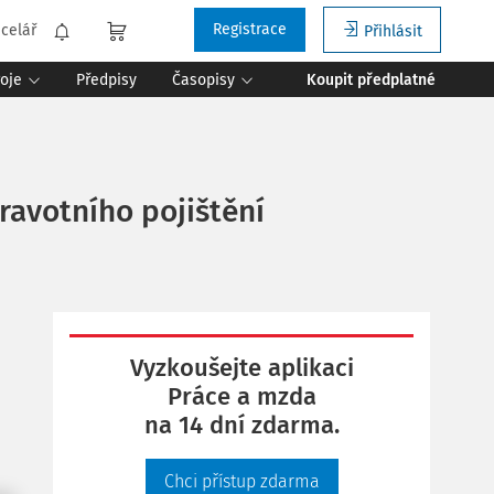
Registrace
celář
Přihlásit
roje
Předpisy
Časopisy
Koupit předplatné
ravotního pojištění
Vyzkoušejte aplikaci
Práce a mzda
na 14 dní zdarma.
Chci přístup zdarma