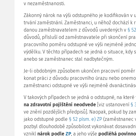
v nezaměstnanosti.
Zákonný nárok na výši odstupného je kodifikován v
trvání zaměstnání. Zaměstnanci, u něhož dochází k
danou zaměstnavatelem z důvodů uvedených v
§ 52
důvodů, přísluší od zaměstnavatele při skončení pr
pracovního poměru odstupné ve výši nejméně jedn
výdělku. V těchto případech se jedná o situace, kdy 
anebo se zaměstnanec stal nadbytečným.
Je-li obdobným způsobem ukončen pracovní poměr
konat práci z důvodu pracovního úrazu nebo onemocn
zaměstnanci odstupné ve výši nejméně dvanáctiná
V takových případech se jedná o odstupné, na které
na zdravotní pojištění neodvede
[viz ustanovení
§ 
ve znění pozdějších předpisů]. Naopak, pokud by za
jako odstupné podle
§ 52 písm. e) ZP
(zaměstnanec 
pozbyl dlouhodobě způsobilost vykonávat dosavadní
vznikl
nárok podle
ZP
, a jeho výše
podléhá povinnos