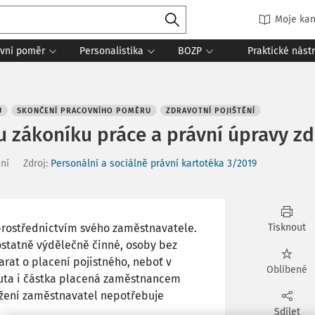
Moje kan
vní poměr
Personalistika
BOZP
Praktické nást
U
SKONČENÍ PRACOVNÍHO POMĚRU
ZDRAVOTNÍ POJIŠTĚNÍ
 zákoníku práce a právní úpravy zd
ní
Zdroj
:
Personální a sociálně právní kartotéka 3/2019
 prostřednictvím svého zaměstnavatele.
Tisknout
ostatně výdělečně činné, osoby bez
rat o placení pojistného, neboť v
Oblíbené
uta i částka placená zaměstnancem
ražení zaměstnavatel nepotřebuje
Sdílet