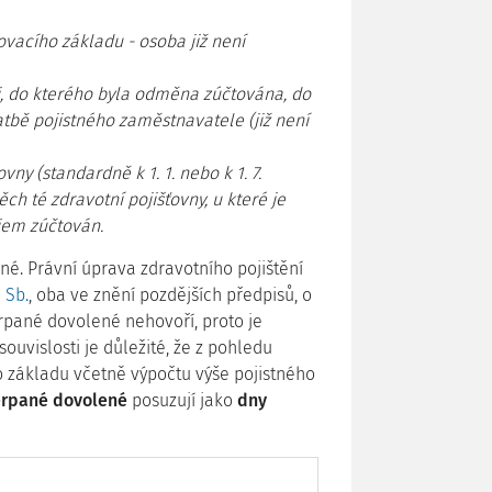
vacího základu - osoba již není
, do kterého byla odměna zúčtována, do
bě pojistného zaměstnavatele (již není
ny (standardně k 1. 1. nebo k 1. 7.
ch té zdravotní pojišťovny, u které je
íjem zúčtován.
né. Právní úprava zdravotního pojištění
 Sb.
, oba ve znění pozdějších předpisů, o
rpané dovolené nehovoří, proto je
ouvislosti je důležité, že z pohledu
o základu včetně výpočtu výše pojistného
erpané dovolené
posuzují jako
dny