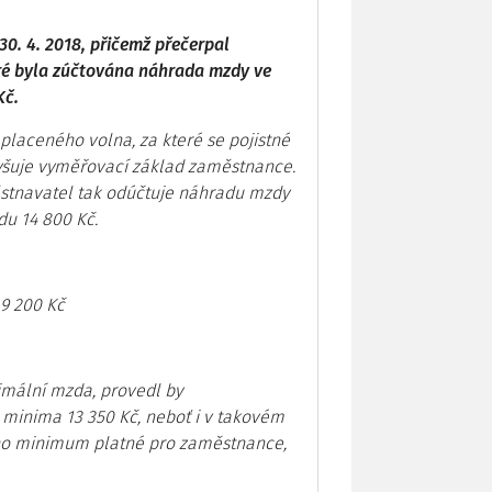
0. 4. 2018, přičemž přečerpal
ré byla zúčtována náhrada mzdy ve
Kč.
placeného volna, za které se pojistné
navyšuje vyměřovací základ zaměstnance.
ěstnavatel tak odúčtuje náhradu mzdy
du 14 800 Kč.
9 200 Kč
imální mzda, provedl by
minima 13 350 Kč, neboť i v takovém
eno minimum platné pro zaměstnance,