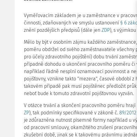
Vyměřovacím základem je u zaměstnance v pracovn
činnosti, zdaňovaných ve smyslu ustanovení
§ 6 zák
znění pozdějších předpisů (dále jen
ZDP
), s výjimko
Mělo by být v osobním zájmu každého zaměstnance, 
poměru obdržel od svého zaměstnavatele všechny p
pro účely zdravotního pojištění) dobu trvání zaměstn
případně dohodu o ukončení pracovního poměru či vý
například řádně nesplní oznamovací povinnost a ne
pojišťovny, vznikne takto "mezera", časové období z 
takovém případě pak musí pojištěnec předložit průk
neboť bude k tomuto zdravotní pojišťovnou vyzván.
V otázce trvání a skončení pracovního poměru hrají 
ZP
), tak podmínky specifikované v zákoně č.
89/2012
je zdůrazněna nutnost písemné formy například u v
od pracovní smlouvy, okamžitého zrušení pracovníh
zkušební době, jinak se k takovému právnímu jednání