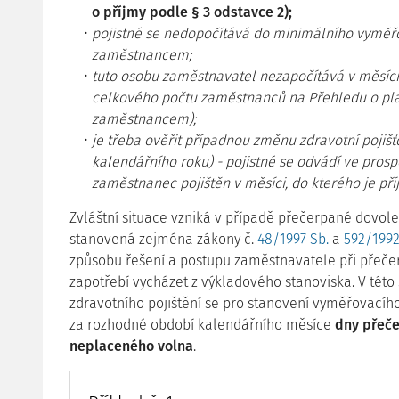
o příjmy podle § 3 odstavce 2);
pojistné se nedopočítává do minimálního vyměřo
zaměstnancem;
tuto osobu zaměstnavatel nezapočítává v měsíci
celkového počtu zaměstnanců na Přehledu o plat
zaměstnancem);
je třeba ověřit případnou změnu zdravotní pojišťov
kalendářního roku) - pojistné se odvádí ve prospě
zaměstnanec pojištěn v měsíci, do kterého je př
Zvláštní situace vzniká v případě přečerpané dovole
stanovená zejména zákony č.
48/1997 Sb.
a
592/1992
způsobu řešení a postupu zaměstnavatele při přeče
zapotřebí vycházet z výkladového stanoviska. V této s
zdravotního pojištění se pro stanovení vyměřovacíh
za rozhodné období kalendářního měsíce
dny přeč
neplaceného volna
.