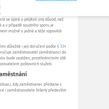
eré výslovně (taxativně) stanoví
§ 52 ZP
.
 výpovědi, prostý odkaz na ustanovení
 se opírá o jakýkoli jiný důvod, než
á a v případě soudního sporu je
 není možné u jedné a téže výpovědi
mi důležité i její doručení podle
§ 334
oručuje zaměstnavatel zaměstnanci do
liv bude zastižen, prostřednictvím sítě
vozovatelem poštovních služeb.
zaměstnání
situaci, kdy zaměstnanec přestane z
nce i zaměstnavatele řešeny především