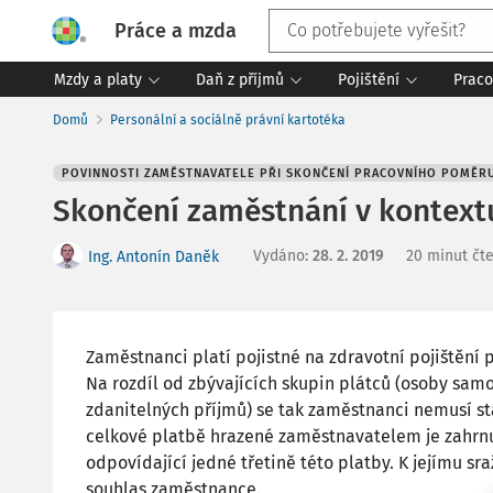
Práce a mzda
Mzdy a platy
Daň z příjmů
Pojištění
Praco
Domů
Personální a sociálně právní kartotéka
POVINNOSTI ZAMĚSTNAVATELE PŘI SKONČENÍ PRACOVNÍHO POMĚR
Skončení zaměstnání v kontextu
Vydáno
:
28. 2. 2019
20 minut čte
Ing. Antonín Daněk
Zaměstnanci platí pojistné na zdravotní pojištění
Na rozdíl od zbývajících skupin plátců (osoby sam
zdanitelných příjmů) se tak zaměstnanci nemusí sta
celkové platbě hrazené zaměstnavatelem je zahrn
odpovídající jedné třetině této platby. K jejímu s
souhlas zaměstnance.