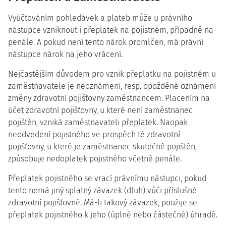
Vyúčtováním pohledávek a plateb může u právního
nástupce vzniknout i přeplatek na pojistném, případně na
penále. A pokud není tento nárok promlčen, má právní
nástupce nárok na jeho vrácení.
Nejčastějším důvodem pro vznik přeplatku na pojistném u
zaměstnavatele je neoznámení, resp. opožděné oznámení
změny zdravotní pojišťovny zaměstnancem. Placením na
účet zdravotní pojišťovny, u které není zaměstnanec
pojištěn, vzniká zaměstnavateli přeplatek. Naopak
neodvedení pojistného ve prospěch té zdravotní
pojišťovny, u které je zaměstnanec skutečně pojištěn,
způsobuje nedoplatek pojistného včetně penále.
Přeplatek pojistného se vrací právnímu nástupci, pokud
tento nemá jiný splatný závazek (dluh) vůči příslušné
zdravotní pojišťovně. Má-li takový závazek, použije se
přeplatek pojistného k jeho (úplné nebo částečné) úhradě.