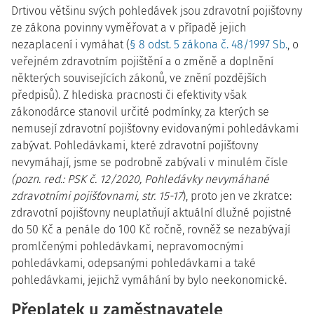
Drtivou většinu svých pohledávek jsou zdravotní pojišťovny
ze zákona povinny vyměřovat a v případě jejich
nezaplacení i vymáhat (
§ 8 odst. 5 zákona č. 48/1997 Sb.
, o
veřejném zdravotním pojištění a o změně a doplnění
některých souvisejících zákonů, ve znění pozdějších
předpisů). Z hlediska pracnosti či efektivity však
zákonodárce stanovil určité podmínky, za kterých se
nemusejí zdravotní pojišťovny evidovanými pohledávkami
zabývat. Pohledávkami, které zdravotní pojišťovny
nevymáhají, jsme se podrobně zabývali v minulém čísle
(pozn. red.: PSK č. 12/2020, Pohledávky nevymáhané
zdravotními pojišťovnami, str. 15-17
), proto jen ve zkratce:
zdravotní pojišťovny neuplatňují aktuální dlužné pojistné
do 50 Kč a penále do 100 Kč ročně, rovněž se nezabývají
promlčenými pohledávkami, nepravomocnými
pohledávkami, odepsanými pohledávkami a také
pohledávkami, jejichž vymáhání by bylo neekonomické.
Přeplatek u zaměstnavatele