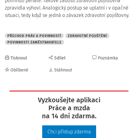
pominutí penále. Takové žádosti zdravotní pojišťovna
zpravidla vyhoví. Analogický postup se uplatní i v opačné
situaci, tedy když se jedná o závazek zdravotní pojišťovny.
PŘECHOD PRÁV A POVINNOSTÍ
ZDRAVOTNÍ POJIŠTĚNÍ
POVINNOSTI ZAMĚSTNAVATELE
Tisknout
Sdílet
Poznámka
Oblíbené
Stáhnout
Vyzkoušejte aplikaci
Práce a mzda
na 14 dní zdarma.
Chci přístup zdarma