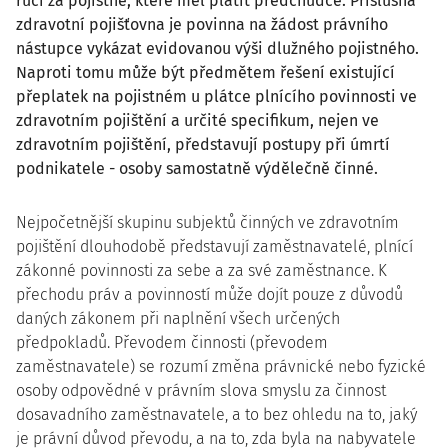
ručí za pojistné, které měl platit předchůdce. Příslušná
zdravotní pojišťovna je povinna na žádost právního
nástupce vykázat evidovanou výši dlužného pojistného.
Naproti tomu může být předmětem řešení existující
přeplatek na pojistném u plátce plnícího povinnosti ve
zdravotním pojištění a určité specifikum, nejen ve
zdravotním pojištění, představují postupy při úmrtí
podnikatele - osoby samostatně výdělečně činné.
Nejpočetnější skupinu subjektů činných ve zdravotním
pojištění dlouhodobě představují zaměstnavatelé, plnící
zákonné povinnosti za sebe a za své zaměstnance. K
přechodu práv a povinností může dojít pouze z důvodů
daných zákonem při naplnění všech určených
předpokladů. Převodem činnosti (převodem
zaměstnavatele) se rozumí změna právnické nebo fyzické
osoby odpovědné v právním slova smyslu za činnost
dosavadního zaměstnavatele, a to bez ohledu na to, jaký
je právní důvod převodu, a na to, zda byla na nabyvatele