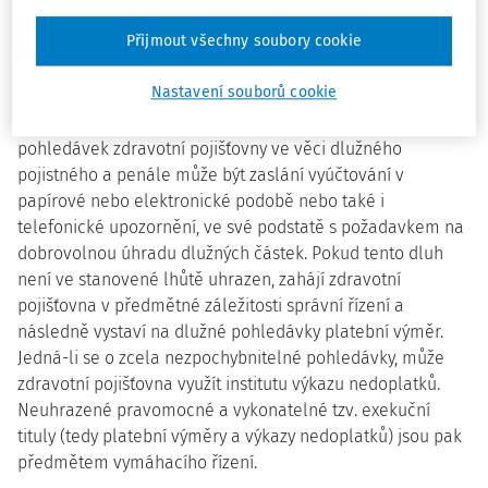
bývalého subjektu pohledávky na pojistném a na penále
(případně na pokutě), pak je ze zákona povinna uplatňovat
Přijmout všechny soubory cookie
tyto pohledávky vůči nástupnickému subjektu, který tyto
závazky z titulu realizace právního nástupnictví převzal.
Nastavení souborů cookie
Prvotním upozorněním právního nástupce na existenci
pohledávek zdravotní pojišťovny ve věci dlužného
pojistného a penále může být zaslání vyúčtování v
papírové nebo elektronické podobě nebo také i
telefonické upozornění, ve své podstatě s požadavkem na
dobrovolnou úhradu dlužných částek. Pokud tento dluh
není ve stanovené lhůtě uhrazen, zahájí zdravotní
pojišťovna v předmětné záležitosti správní řízení a
následně vystaví na dlužné pohledávky platební výměr.
Jedná-li se o zcela nezpochybnitelné pohledávky, může
zdravotní pojišťovna využít institutu výkazu nedoplatků.
Neuhrazené pravomocné a vykonatelné tzv. exekuční
tituly (tedy platební výměry a výkazy nedoplatků) jsou pak
předmětem vymáhacího řízení.