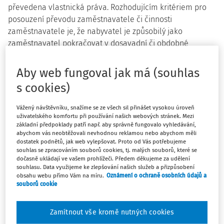
převedena vlastnická práva. Rozhodujícím kritériem pro
posouzení převodu zaměstnavatele či činnosti
zaměstnavatele je, že nabyvatel je způsobilý jako
zaměstnavatel pokračovat v dosavadní či obdobné
činnosti bývalého zaměstnavatele.
Aby web fungoval jak má (souhlas
K přechodu práv a povinností nedochází při zrušení
s cookies)
právnické osoby, která se zrušuje například dobrovolně,
typickým právním důvodem bývá zrušení rozhodnutím
Vážený návštěvníku, snažíme se ze všech sil přinášet vysokou úroveň
příslušného orgánu, důsledkem zrušení právnické osoby je
uživatelského komfortu při používání našich webových stránek. Mezi
její likvidace. Výjimečně přichází v úvahu i nucené zrušení
základní předpoklady patří např. aby správně fungovalo vyhledávání,
abychom vás neobtěžovali nevhodnou reklamou nebo abychom měli
právnické osoby s likvidací, o kterém ze zvlášť závažných
dostatek podnětů, jak web vylepšovat. Proto od Vás potřebujeme
důvodů rozhoduje soud (dlouhodobá nečinnost,
souhlas se zpracováním souborů cookies, tj. malých souborů, které se
nezákonné aktivity apod.)
dočasně ukládají ve vašem prohlížeči. Předem děkujeme za udělení
souhlasu. Data využijeme ke zlepšování našich služeb a přizpůsobení
obsahu webu přímo Vám na míru.
Oznámení o ochraně osobních údajů a
Přechod dluhu na nástupnický subjekt
souborů cookie
Pokud relevantně dojde k převodu práv a povinností na
dalšího zaměstnavatele a zdravotní pojišťovna eviduje u
Zamítnout vše kromě nutných cookies