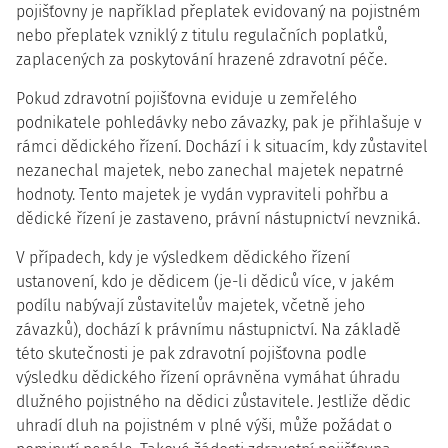
pojišťovny je například přeplatek evidovaný na pojistném
nebo přeplatek vzniklý z titulu regulačních poplatků,
zaplacených za poskytování hrazené zdravotní péče.
Pokud zdravotní pojišťovna eviduje u zemřelého
podnikatele pohledávky nebo závazky, pak je přihlašuje v
rámci dědického řízení. Dochází i k situacím, kdy zůstavitel
nezanechal majetek, nebo zanechal majetek nepatrné
hodnoty. Tento majetek je vydán vypraviteli pohřbu a
dědické řízení je zastaveno, právní nástupnictví nevzniká.
V případech, kdy je výsledkem dědického řízení
ustanovení, kdo je dědicem (je-li dědiců více, v jakém
podílu nabývají zůstavitelův majetek, včetně jeho
závazků), dochází k právnímu nástupnictví. Na základě
této skutečnosti je pak zdravotní pojišťovna podle
výsledku dědického řízení oprávněna vymáhat úhradu
dlužného pojistného na dědici zůstavitele. Jestliže dědic
uhradí dluh na pojistném v plné výši, může požádat o