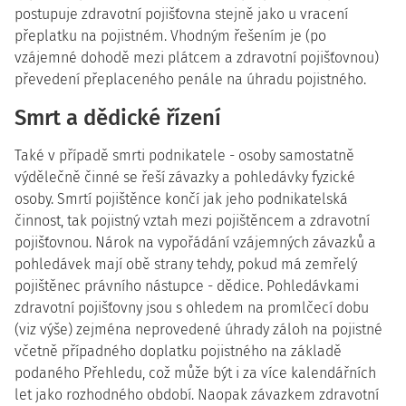
postupuje zdravotní pojišťovna stejně jako u vracení
přeplatku na pojistném. Vhodným řešením je (po
vzájemné dohodě mezi plátcem a zdravotní pojišťovnou)
převedení přeplaceného penále na úhradu pojistného.
Smrt a dědické řízení
Také v případě smrti podnikatele - osoby samostatně
výdělečně činné se řeší závazky a pohledávky fyzické
osoby. Smrtí pojištěnce končí jak jeho podnikatelská
činnost, tak pojistný vztah mezi pojištěncem a zdravotní
pojišťovnou. Nárok na vypořádání vzájemných závazků a
pohledávek mají obě strany tehdy, pokud má zemřelý
pojištěnec právního nástupce - dědice. Pohledávkami
zdravotní pojišťovny jsou s ohledem na promlčecí dobu
(viz výše) zejména neprovedené úhrady záloh na pojistné
včetně případného doplatku pojistného na základě
podaného Přehledu, což může být i za více kalendářních
let jako rozhodného období. Naopak závazkem zdravotní