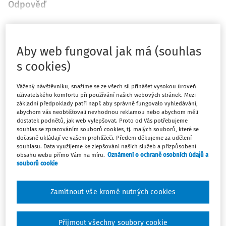
Odpověď
Máte předplatné?
Přihlaste se
Aby web fungoval jak má (souhlas
s cookies)
Vážený návštěvníku, snažíme se ze všech sil přinášet vysokou úroveň
uživatelského komfortu při používání našich webových stránek. Mezi
Zatím jste si přečetli jen začátek…
základní předpoklady patří např. aby správně fungovalo vyhledávání,
abychom vás neobtěžovali nevhodnou reklamou nebo abychom měli
dostatek podnětů, jak web vylepšovat. Proto od Vás potřebujeme
Celý dokument je jen pro předplatitele.
souhlas se zpracováním souborů cookies, tj. malých souborů, které se
dočasně ukládají ve vašem prohlížeči. Předem děkujeme za udělení
souhlasu. Data využijeme ke zlepšování našich služeb a přizpůsobení
Zaregistrujte se a získejte
obsahu webu přímo Vám na míru.
Oznámení o ochraně osobních údajů a
zdarma plný přístup na 14 dnů.
souborů cookie
Díky tomu získáte
Zamítnout vše kromě nutných cookies
Všechny placené články na webu
Přijmout všechny soubory cookie