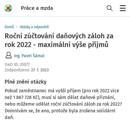
Práce a mzda
Menu
Domů
Otázky a odpovědi
Roční zúčtování daňových záloh za
rok 2022 - maximální výše příjmů
Ing. Pavel Šámal
OaO ID
:
35077
Zodpovězeno
:
27. 1. 2023
Plné znění otázky
Pokud zaměstnanec má vyšší příjem (pro rok 2022 více
než 1 867 728 Kč), musí si sám dělat daňové přiznání,
nebo můžeme udělat roční zúčtování záloh za rok 2022?
Domnívám se, že ano, protože byla zrušena solidární
daň.