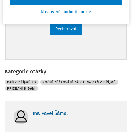
Ucelený přehled pracovních situací
Archiv časopisů
Nastavení souborů cookie
Registrovat
Kategorie otázky
DAŇ Z PŘÍJMŮ FO
ROČNÍ ZÚČTOVÁNÍ ZÁLOH NA DAŇ Z PŘÍJMŮ
PŘIZNÁNÍ K DANI
Ing. Pavel Šámal