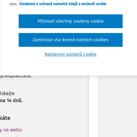
Sdílet
míru.
Oznámení o ochraně osobních údajů a souborů cookie
Přijmout všechny soubory cookie
Poznámka
Máte předplatné?
Přihlaste se
Zamítnout vše kromě nutných cookies
Nastavení souborů cookie
 jen začátek…
 předplatitele.
získejte
na 14 dnů.
káte
ky na webu