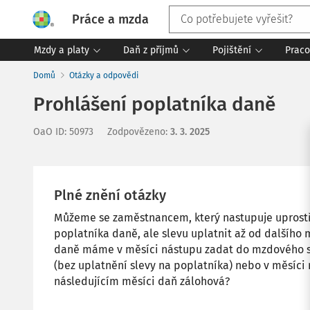
Práce a mzda
Mzdy a platy
Daň z příjmů
Pojištění
Praco
Domů
Otázky a odpovědi
Prohlášení poplatníka daně
OaO ID
:
50973
Zodpovězeno
:
3. 3. 2025
Plné znění otázky
Můžeme se zaměstnancem, který nastupuje uprost
poplatníka daně, ale slevu uplatnit až od dalšího
daně máme v měsíci nástupu zadat do mzdového s
(bez uplatnění slevy na poplatníka) nebo v měsíci
následujícím měsíci daň zálohová?