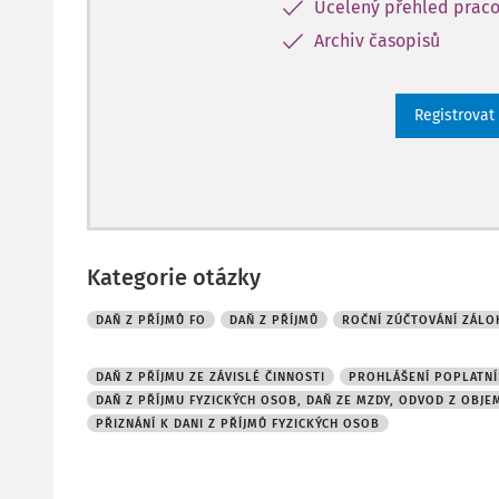
Ucelený přehled praco
Archiv časopisů
Registrovat
Kategorie otázky
DAŇ Z PŘÍJMŮ FO
DAŇ Z PŘÍJMŮ
ROČNÍ ZÚČTOVÁNÍ ZÁLO
DAŇ Z PŘÍJMU ZE ZÁVISLÉ ČINNOSTI
PROHLÁŠENÍ POPLATNÍ
DAŇ Z PŘÍJMU FYZICKÝCH OSOB, DAŇ ZE MZDY, ODVOD Z OBJ
PŘIZNÁNÍ K DANI Z PŘÍJMŮ FYZICKÝCH OSOB