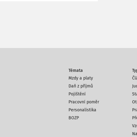
Témata
Ty
Mzdy a platy
Čl
Daň z příjmů
Ju
Pojištění
St
Pracovní poměr
Ot
Personalistika
Pr
BOZP
Př
Vz
Na