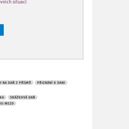
vních situací
H NA DAŇ Z PŘÍJMŮ
PŘIZNÁNÍ K DANI
KA
SRÁŽKOVÁ DAŇ
EMU MEZD