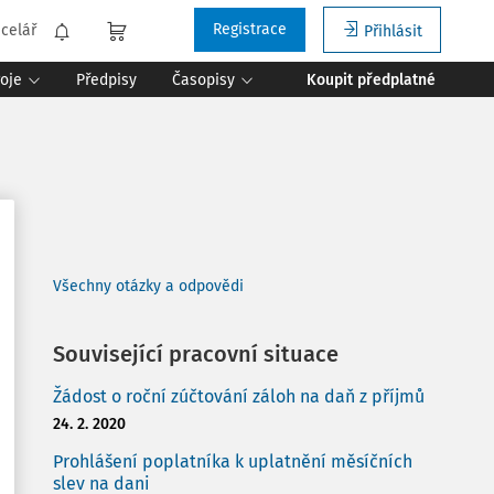
Registrace
celář
Přihlásit
roje
Předpisy
Časopisy
Koupit předplatné
Všechny otázky a odpovědi
Související pracovní situace
Žádost o roční zúčtování záloh na daň z příjmů
24. 2. 2020
Prohlášení poplatníka k uplatnění měsíčních
slev na dani