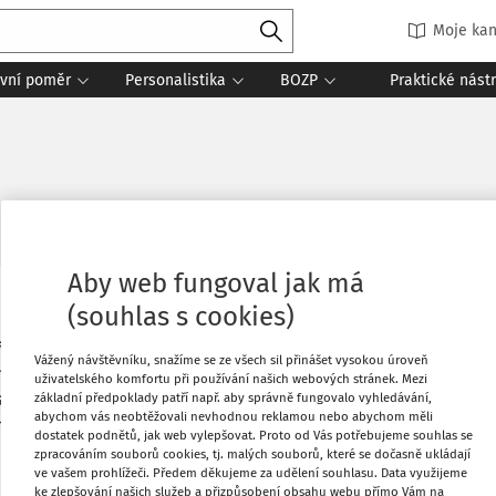
Moje kan
vní poměr
Personalistika
BOZP
Praktické nást
Aby web fungoval jak má
(souhlas s cookies)
Oblíbené
řed měsíce, podepsat Prohlášení
Vážený návštěvníku, snažíme se ze všech sil přinášet vysokou úroveň
 měsíce? Pokud podepíšeme, tak jaký typ
Stáhnout
uživatelského komfortu při používání našich webových stránek. Mezi
ystému? Můžeme dát již zálohovou daň
základní předpoklady patří např. aby správně fungovalo vyhledávání,
abychom vás neobtěžovali nevhodnou reklamou nebo abychom měli
 nástupu musí být daň srážková a až v
dostatek podnětů, jak web vylepšovat. Proto od Vás potřebujeme souhlas se
Tisknout
zpracováním souborů cookies, tj. malých souborů, které se dočasně ukládají
ve vašem prohlížeči. Předem děkujeme za udělení souhlasu. Data využijeme
ke zlepšování našich služeb a přizpůsobení obsahu webu přímo Vám na