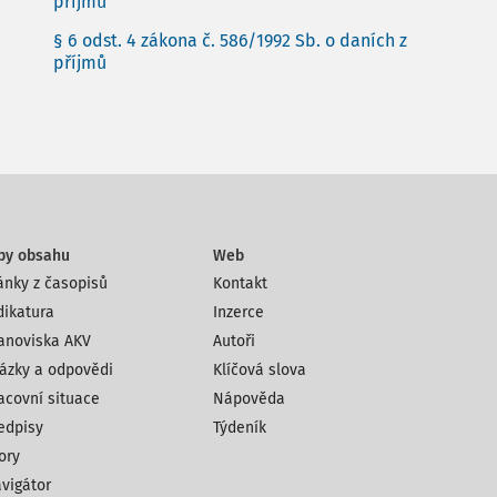
příjmů
§ 6 odst. 4 zákona č. 586/1992 Sb. o daních z
příjmů
py obsahu
Web
ánky z časopisů
Kontakt
dikatura
Inzerce
anoviska AKV
Autoři
ázky a odpovědi
Klíčová slova
acovní situace
Nápověda
edpisy
Týdeník
ory
vigátor