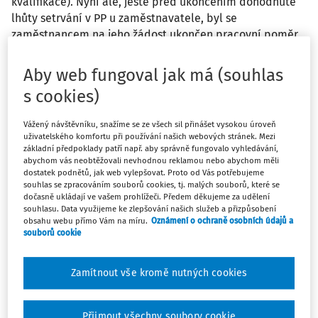
kvalifikace). Nyní ale, ještě před ukončením dohodnuté
lhůty setrvání v PP u zaměstnavatele, byl se
zaměstnancem na jeho žádost ukončen pracovní poměr
(dohodou). Lze současně s vyplacením poslední výplaty
provést zápočet úhrady nákladů na zvýšení kvalifikace a
Aby web fungoval jak má (souhlas
vypláceného platu zaměstnanci? Pokud ano, jakou
s cookies)
formou (dohoda o srážce z platu nebo přímo zápočet
pohledávek) a do jaké výše lze zápočet provést?
Vážený návštěvníku, snažíme se ze všech sil přinášet vysokou úroveň
uživatelského komfortu při používání našich webových stránek. Mezi
základní předpoklady patří např. aby správně fungovalo vyhledávání,
Odpověď
abychom vás neobtěžovali nevhodnou reklamou nebo abychom měli
dostatek podnětů, jak web vylepšovat. Proto od Vás potřebujeme
souhlas se zpracováním souborů cookies, tj. malých souborů, které se
dočasně ukládají ve vašem prohlížeči. Předem děkujeme za udělení
Máte předplatné?
Přihlaste se
souhlasu. Data využijeme ke zlepšování našich služeb a přizpůsobení
obsahu webu přímo Vám na míru.
Oznámení o ochraně osobních údajů a
souborů cookie
Zamítnout vše kromě nutných cookies
Zatím jste si přečetli jen začátek…
Přijmout všechny soubory cookie