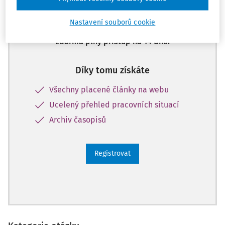
Celý dokument je jen pro předplatitele.
Nastavení souborů cookie
Zaregistrujte se a získejte
zdarma plný přístup na 14 dnů.
Díky tomu získáte
Všechny placené články na webu
Ucelený přehled pracovních situací
Archiv časopisů
Registrovat