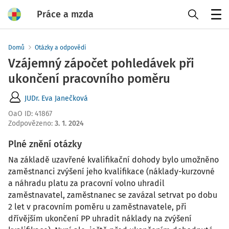
Práce a mzda
Menu
Domů
Otázky a odpovědi
Vzájemný zápočet pohledávek při
ukončení pracovního poměru
JUDr. Eva Janečková
OaO ID
:
41867
Zodpovězeno
:
3. 1. 2024
Plné znění otázky
Na základě uzavřené kvalifikační dohody bylo umožněno
zaměstnanci zvýšení jeho kvalifikace (náklady-kurzovné
a náhradu platu za pracovní volno uhradil
zaměstnavatel, zaměstnanec se zavázal setrvat po dobu
2 let v pracovním poměru u zaměstnavatele, při
dřívějším ukončení PP uhradit náklady na zvýšení