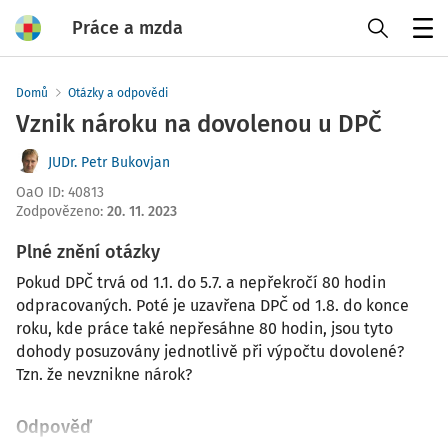
Práce a mzda
Menu
Domů
Otázky a odpovědi
Vznik nároku na dovolenou u DPČ
JUDr. Petr Bukovjan
OaO ID
:
40813
Zodpovězeno
:
20. 11. 2023
Plné znění otázky
Pokud DPČ trvá od 1.1. do 5.7. a nepřekročí 80 hodin
odpracovaných. Poté je uzavřena DPČ od 1.8. do konce
roku, kde práce také nepřesáhne 80 hodin, jsou tyto
dohody posuzovány jednotlivě při výpočtu dovolené?
Tzn. že nevznikne nárok?
Odpověď