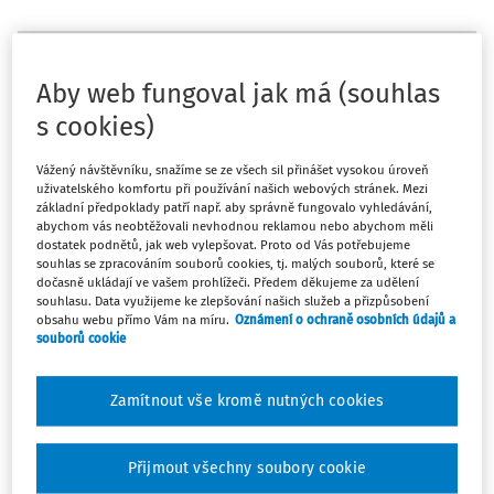
Máte předplatné?
Přihlaste se
Aby web fungoval jak má (souhlas
s cookies)
Vážený návštěvníku, snažíme se ze všech sil přinášet vysokou úroveň
Zatím jste si přečetli jen začátek…
uživatelského komfortu při používání našich webových stránek. Mezi
základní předpoklady patří např. aby správně fungovalo vyhledávání,
abychom vás neobtěžovali nevhodnou reklamou nebo abychom měli
Celý dokument je jen pro předplatitele.
dostatek podnětů, jak web vylepšovat. Proto od Vás potřebujeme
souhlas se zpracováním souborů cookies, tj. malých souborů, které se
dočasně ukládají ve vašem prohlížeči. Předem děkujeme za udělení
Zaregistrujte se a získejte
souhlasu. Data využijeme ke zlepšování našich služeb a přizpůsobení
obsahu webu přímo Vám na míru.
Oznámení o ochraně osobních údajů a
zdarma plný přístup na 14 dnů.
souborů cookie
Díky tomu získáte
Zamítnout vše kromě nutných cookies
Všechny placené články na webu
Ucelený přehled pracovních situací
Přijmout všechny soubory cookie