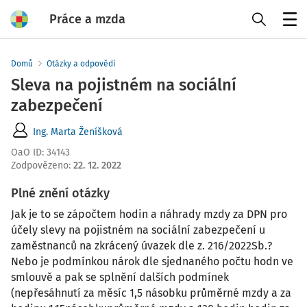
Práce a mzda
Menu
Domů
Otázky a odpovědi
Sleva na pojistném na sociální
zabezpečení
Ing. Marta Ženíšková
OaO ID
:
34143
Zodpovězeno
:
22. 12. 2022
Plné znění otázky
Jak je to se zápočtem hodin a náhrady mzdy za DPN pro
účely slevy na pojistném na sociální zabezpečení u
zaměstnanců na zkrácený úvazek dle z. 216/2022Sb.?
Nebo je podmínkou nárok dle sjednaného počtu hodn ve
smlouvě a pak se splnění dalších podmínek
(nepřesáhnutí za měsíc 1,5 násobku průměrné mzdy a za