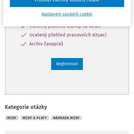
Přijmout všechny soubory cookie
Díky tomu získáte
Nastavení souborů cookie
Všechny placené články na webu
Ucelený přehled pracovních situací
Archiv časopisů
Registrovat
Kategorie otázky
MZDY
MZDY A PLATY
NÁHRADA MZDY