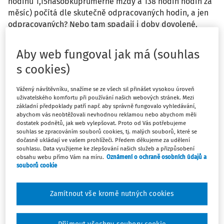
hodinu 1,15násobkuprůměrné mzdy a 138 hodin hodin za
měsíc) počítá dle skutečně odpracovaných hodin, a jen
odpracovaných? Nebo tam spadají i doby dovolené,
svátku, nemoci...?
Aby web fungoval jak má (souhlas
Odpověď
s cookies)
Vážený návštěvníku, snažíme se ze všech sil přinášet vysokou úroveň
uživatelského komfortu při používání našich webových stránek. Mezi
Máte předplatné?
Přihlaste se
základní předpoklady patří např. aby správně fungovalo vyhledávání,
abychom vás neobtěžovali nevhodnou reklamou nebo abychom měli
dostatek podnětů, jak web vylepšovat. Proto od Vás potřebujeme
souhlas se zpracováním souborů cookies, tj. malých souborů, které se
dočasně ukládají ve vašem prohlížeči. Předem děkujeme za udělení
souhlasu. Data využijeme ke zlepšování našich služeb a přizpůsobení
Zatím jste si přečetli jen začátek…
obsahu webu přímo Vám na míru.
Oznámení o ochraně osobních údajů a
souborů cookie
Celý dokument je jen pro předplatitele.
Zamítnout vše kromě nutných cookies
Zaregistrujte se a získejte
zdarma plný přístup na 14 dnů.