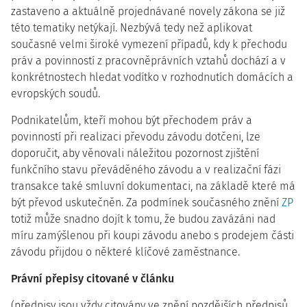
zastaveno a aktuálně projednávané novely zákona se již
této tematiky netýkají. Nezbývá tedy než aplikovat
současné velmi široké vymezení případů, kdy k přechodu
práv a povinností z pracovněprávních vztahů dochází a v
konkrétnostech hledat vodítko v rozhodnutích domácích a
evropských soudů.
Podnikatelům, kteří mohou být přechodem práv a
povinností při realizaci převodu závodu dotčeni, lze
doporučit, aby věnovali náležitou pozornost zjištění
funkčního stavu převáděného závodu a v realizační fázi
transakce také smluvní dokumentaci, na základě které má
být převod uskutečněn. Za podmínek současného znění
ZP
totiž může snadno dojít k tomu, že budou zavázáni nad
míru zamýšlenou při koupi závodu anebo s prodejem části
závodu přijdou o některé klíčové zaměstnance.
Právní přepisy citované v článku
(předpisy jsou vždy citovány ve znění pozdějších předpisů,