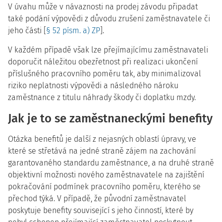
V úvahu může v návaznosti na prodej závodu připadat
také podání výpovědi z důvodu zrušení zaměstnavatele či
jeho části [
§ 52 písm. a) ZP
].
V každém případě však lze přejímajícímu zaměstnavateli
doporučit náležitou obezřetnost při realizaci ukončení
příslušného pracovního poměru tak, aby minimalizoval
riziko neplatnosti výpovědi a následného nároku
zaměstnance z titulu náhrady škody či doplatku mzdy.
Jak je to se zaměstnaneckými benefity
Otázka benefitů je další z nejasných oblastí úpravy, ve
které se střetává na jedné straně zájem na zachování
garantovaného standardu zaměstnance, a na druhé straně
objektivní možnosti nového zaměstnavatele na zajištění
pokračování podmínek pracovního poměru, kterého se
přechod týká. V případě, že původní zaměstnavatel
poskytuje benefity související s jeho činností, které by