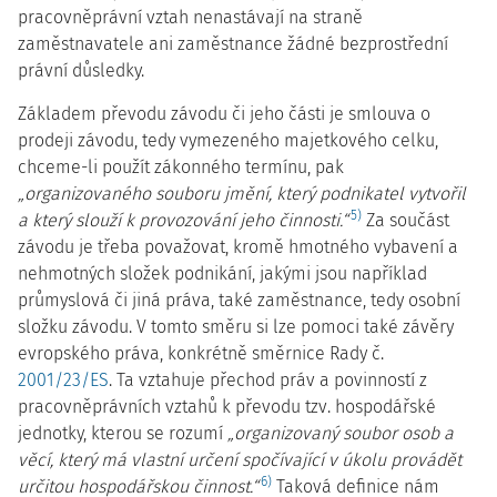
pracovněprávní vztah nenastávají na straně
zaměstnavatele ani zaměstnance žádné bezprostřední
právní důsledky.
Základem převodu závodu či jeho části je smlouva o
prodeji závodu, tedy vymezeného majetkového celku,
chceme-li použít zákonného termínu, pak
„organizovaného souboru jmění, který podnikatel vytvořil
5)
a který slouží k provozování jeho činnosti.“
Za součást
závodu je třeba považovat, kromě hmotného vybavení a
nehmotných složek podnikání, jakými jsou například
průmyslová či jiná práva, také zaměstnance, tedy osobní
složku závodu. V tomto směru si lze pomoci také závěry
evropského práva, konkrétně směrnice Rady č.
2001/23/ES
. Ta vztahuje přechod práv a povinností z
pracovněprávních vztahů k převodu tzv. hospodářské
jednotky, kterou se rozumí
„organizovaný soubor osob a
věcí, který má vlastní určení spočívající v úkolu provádět
6)
určitou hospodářskou činnost.“
Taková definice nám