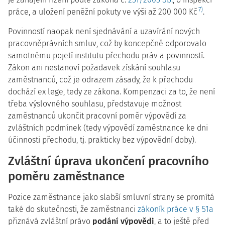
7)
práce, a uložení peněžní pokuty ve výši až 200 000 Kč
.
Povinností naopak není sjednávání a uzavírání nových
pracovněprávních smluv, což by koncepčně odporovalo
samotnému pojetí institutu přechodu práv a povinností.
Zákon ani nestanoví požadavek získání souhlasu
zaměstnanců, což je odrazem zásady, že k přechodu
dochází ex lege, tedy ze zákona. Kompenzaci za to, že není
třeba výslovného souhlasu, představuje možnost
zaměstnanců ukončit pracovní poměr výpovědí za
zvláštních podmínek (tedy výpovědí zaměstnance ke dni
účinnosti přechodu, tj. prakticky bez výpovědní doby).
Zvláštní úprava ukončení pracovního
poměru zaměstnance
Pozice zaměstnance jako slabší smluvní strany se promítá
také do skutečnosti, že zaměstnanci
zákoník práce v § 51a
přiznává zvláštní právo
podání výpovědi
, a to ještě před