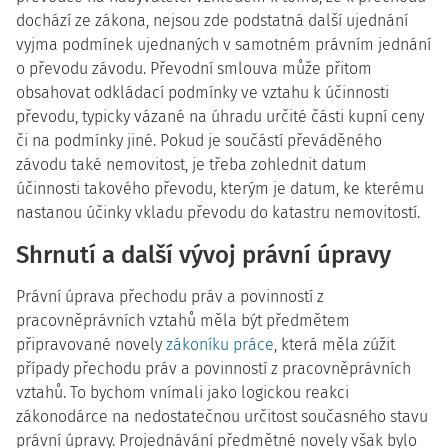
dochází ze zákona, nejsou zde podstatná další ujednání
vyjma podmínek ujednaných v samotném právním jednání
o převodu závodu. Převodní smlouva může přitom
obsahovat odkládací podmínky ve vztahu k účinnosti
převodu, typicky vázané na úhradu určité části kupní ceny
či na podmínky jiné. Pokud je součástí převáděného
závodu také nemovitost, je třeba zohlednit datum
účinnosti takového převodu, kterým je datum, ke kterému
nastanou účinky vkladu převodu do katastru nemovitostí.
Shrnutí a další vývoj právní úpravy
Právní úprava přechodu práv a povinností z
pracovněprávních vztahů měla být předmětem
připravované novely
zákoníku práce
, která měla zúžit
případy přechodu práv a povinností z pracovněprávních
vztahů. To bychom vnímali jako logickou reakci
zákonodárce na nedostatečnou určitost současného stavu
právní úpravy. Projednávání předmětné novely však bylo