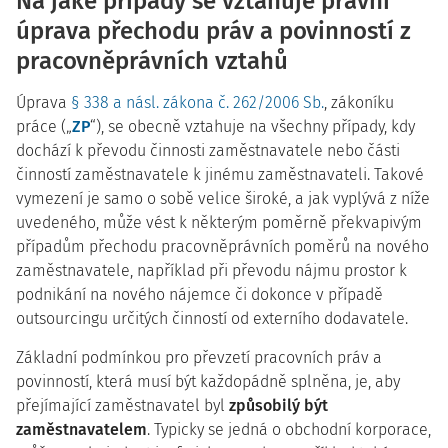
Na jaké případy se vztahuje právní
úprava přechodu práv a povinností z
pracovněprávních vztahů
Úprava
§ 338 a násl. zákona č. 262/2006 Sb.
, zákoníku
práce („
ZP
“), se obecně vztahuje na všechny případy, kdy
dochází k převodu činnosti zaměstnavatele nebo části
činností zaměstnavatele k jinému zaměstnavateli. Takové
vymezení je samo o sobě velice široké, a jak vyplývá z níže
uvedeného, může vést k některým poměrně překvapivým
případům přechodu pracovněprávních poměrů na nového
zaměstnavatele, například při převodu nájmu prostor k
podnikání na nového nájemce či dokonce v případě
outsourcingu určitých činností od externího dodavatele.
Základní podmínkou pro převzetí pracovních práv a
povinností, která musí být každopádně splněna, je, aby
přejímající zaměstnavatel byl
způsobilý být
zaměstnavatelem
. Typicky se jedná o obchodní korporace,