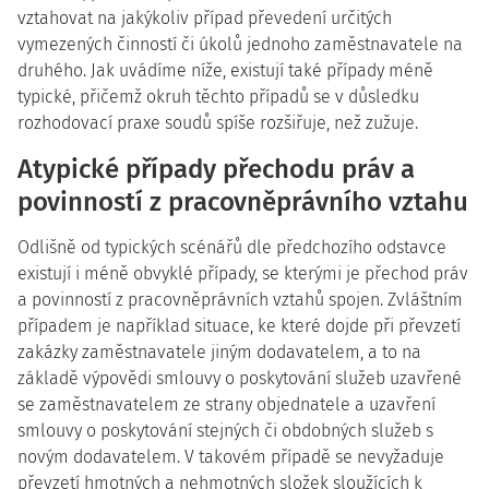
vztahovat na jakýkoliv případ převedení určitých
vymezených činností či úkolů jednoho zaměstnavatele na
druhého. Jak uvádíme níže, existují také případy méně
typické, přičemž okruh těchto případů se v důsledku
rozhodovací praxe soudů spíše rozšiřuje, než zužuje.
Atypické případy přechodu práv a
povinností z pracovněprávního vztahu
Odlišně od typických scénářů dle předchozího odstavce
existují i méně obvyklé případy, se kterými je přechod práv
a povinností z pracovněprávních vztahů spojen. Zvláštním
případem je například situace, ke které dojde při převzetí
zakázky zaměstnavatele jiným dodavatelem, a to na
základě výpovědi smlouvy o poskytování služeb uzavřené
se zaměstnavatelem ze strany objednatele a uzavření
smlouvy o poskytování stejných či obdobných služeb s
novým dodavatelem. V takovém případě se nevyžaduje
převzetí hmotných a nehmotných složek sloužících k