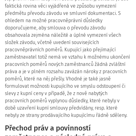
faktická rovina věci vyjádřená ve způsobu vymezení
předmětu převodu závodu ve smluvní dokumentaci. S
ohledem na možné pracovněprávní důsledky
doporučujeme, aby smlouva o převodu závodu
obsahovala zejména náležité a úplné vymezení všech
složek závodu, včetně uvedení souvisejících
pracovněprávních poměrů. Kupující jako přejímající
zaměstnavatel totiž nemá ve vztahu k možnému ukončení
pracovních poměrů nových zaměstnanců žádná zvláštní
práva a je v plném rozsahu zavázán nároky z pracovních
poměrů, které na něj přešly. Vhodné je také jasně
formulovat možnosti kupujícího ve smyslu odstoupení či
slevy z kupní ceny v případě, že z nově nabytých
pracovních poměrů vyplynou důsledky, které nebyly v
době uzavření kupní smlouvy předvídány, resp. které
nebyly ze strany prodávajícího kupujícímu řádně sděleny.
Přechod práv a povinností