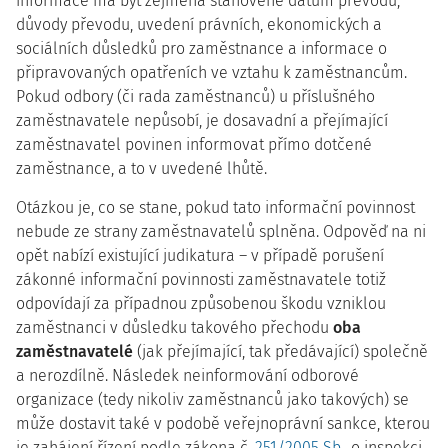
informace má být zejména stanovené datum převodu,
důvody převodu, uvedení právních, ekonomických a
sociálních důsledků pro zaměstnance a informace o
připravovaných opatřeních ve vztahu k zaměstnancům.
Pokud odbory (či rada zaměstnanců) u příslušného
zaměstnavatele nepůsobí, je dosavadní a přejímající
zaměstnavatel povinen informovat přímo dotčené
zaměstnance, a to v uvedené lhůtě.
Otázkou je, co se stane, pokud tato informační povinnost
nebude ze strany zaměstnavatelů splněna. Odpověď na ni
opět nabízí existující judikatura – v případě porušení
zákonné informační povinnosti zaměstnavatele totiž
odpovídají za případnou způsobenou škodu vzniklou
zaměstnanci v důsledku takového přechodu
oba
zaměstnavatelé
(jak přejímající, tak předávající) společně
a nerozdílně. Následek neinformování odborové
organizace (tedy nikoliv zaměstnanců jako takových) se
může dostavit také v podobě veřejnoprávní sankce, kterou
je zahájení řízení podle zákona č.
251/2005 Sb.
, o inspekci