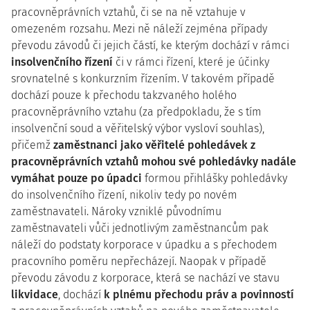
pracovněprávních vztahů, či se na ně vztahuje v
omezeném rozsahu. Mezi ně náleží zejména případy
převodu závodů či jejich částí, ke kterým dochází v rámci
insolvenčního řízení
či v rámci řízení, které je účinky
srovnatelné s konkurzním řízením. V takovém případě
dochází pouze k přechodu takzvaného holého
pracovněprávního vztahu (za předpokladu, že s tím
insolvenční soud a věřitelský výbor vysloví souhlas),
přičemž
zaměstnanci jako věřitelé pohledávek z
pracovněprávních vztahů mohou své pohledávky nadále
vymáhat pouze po úpadci
formou přihlášky pohledávky
do insolvenčního řízení, nikoliv tedy po novém
zaměstnavateli. Nároky vzniklé původnímu
zaměstnavateli vůči jednotlivým zaměstnancům pak
náleží do podstaty korporace v úpadku a s přechodem
pracovního poměru nepřecházejí. Naopak v případě
převodu závodu z korporace, která se nachází ve stavu
likvidace
, dochází
k plnému přechodu práv a povinností