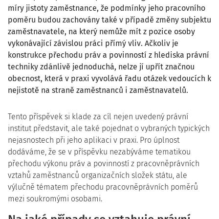
míry jistoty zaměstnance, že podmínky jeho pracovního
poměru budou zachovány také v případě změny subjektu
zaměstnavatele, na který nemůže mít z pozice osoby
vykonávající závislou práci přímý vliv. Ačkoliv je
konstrukce přechodu práv a povinností z hlediska právní
techniky zdánlivě jednoduchá, nelze jí upřít značnou
obecnost, která v praxi vyvolává řadu otázek vedoucích k
nejistotě na straně zaměstnanců i zaměstnavatelů.
Tento příspěvek si klade za cíl nejen uvedený právní
institut představit, ale také pojednat o vybraných typických
nejasnostech při jeho aplikaci v praxi. Pro úplnost
dodáváme, že se v příspěvku nezabýváme tematikou
přechodu výkonu práv a povinností z pracovněprávních
vztahů zaměstnanců organizačních složek státu, ale
výlučně tématem přechodu pracovněprávních poměrů
mezi soukromými osobami.