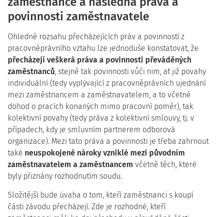
zaměstnance a následná práva a
povinnosti zaměstnavatele
Ohledně rozsahu přecházejících práv a povinností z
pracovněprávního vztahu lze jednoduše konstatovat, že
přecházejí veškerá práva a povinnosti převáděných
zaměstnanců
, stejně tak povinnosti vůči nim, ať již povahy
individuální (tedy vyplývající z pracovněprávních ujednání
mezi zaměstnancem a zaměstnavatelem, a to včetně
dohod o pracích konaných mimo pracovní poměr), tak
kolektivní povahy (tedy práva z kolektivní smlouvy, tj. v
případech, kdy je smluvním partnerem odborová
organizace). Mezi tato práva a povinnosti je třeba zahrnout
také
neuspokojené nároky vzniklé mezi původním
zaměstnavatelem a zaměstnancem
včetně těch, které
byly přiznány rozhodnutím soudu.
Složitější bude úvaha o tom, kteří zaměstnanci s koupí
části závodu přecházejí. Zde je rozhodné, kteří