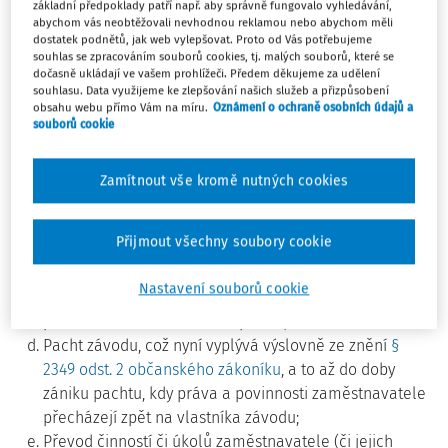
rozsahu uvedeném v ust.
§ 328 ZP
, tedy práva, která mají
základní předpoklady patří např. aby správně fungovalo vyhledávání,
abychom vás neobtěžovali nevhodnou reklamou nebo abychom měli
peněžitý charakter.
dostatek podnětů, jak web vylepšovat. Proto od Vás potřebujeme
souhlas se zpracováním souborů cookies, tj. malých souborů, které se
Vymezení okruhu situací, které vedou k automatickému
dočasně ukládají ve vašem prohlížeči. Předem děkujeme za udělení
přechodu práv a povinností z pracovněprávních vztahů,
souhlasu. Data využijeme ke zlepšování našich služeb a přizpůsobení
obsahu webu přímo Vám na míru.
Oznámení o ochraně osobních údajů a
1)
bylo předmětem vyjasnění již dřívější soudní judikaturou
souborů cookie
a zahrnuje následující typické scénáře:
Prodej závodu či jeho části;
Zamítnout vše kromě nutných cookies
Prodej závodu ve veřejné dražbě;
Případ přeměn obchodních korporací, tedy případ fúze
Přijmout všechny soubory cookie
(sloučením či splynutím) či rozdělení (sloučením,
odštěpením či jiným způsobem rozdělení) obchodní
Nastavení souborů cookie
korporace, resp. jinými způsoby dle zákona o
přeměnách obchodních korporací;
Pacht závodu, což nyní vyplývá výslovně ze znění
§
2349 odst. 2 občanského zákoníku
, a to až do doby
zániku pachtu, kdy práva a povinnosti zaměstnavatele
přecházejí zpět na vlastníka závodu;
Převod činností či úkolů zaměstnavatele (či jejich