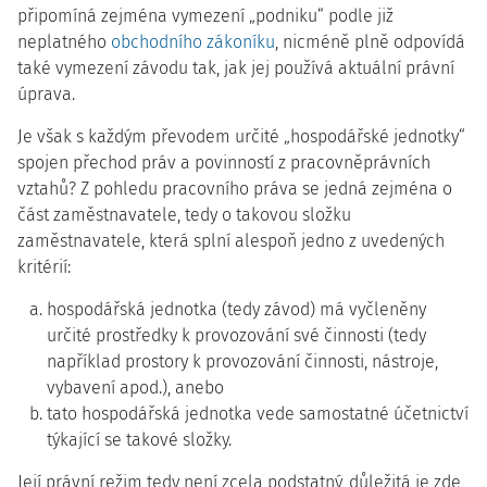
připomíná zejména vymezení „podniku“ podle již
neplatného
obchodního zákoníku
, nicméně plně odpovídá
také vymezení závodu tak, jak jej používá aktuální právní
úprava.
Je však s každým převodem určité „hospodářské jednotky“
spojen přechod práv a povinností z pracovněprávních
vztahů? Z pohledu pracovního práva se jedná zejména o
část zaměstnavatele, tedy o takovou složku
zaměstnavatele, která splní alespoň jedno z uvedených
kritérií:
hospodářská jednotka (tedy závod) má vyčleněny
určité prostředky k provozování své činnosti (tedy
například prostory k provozování činnosti, nástroje,
vybavení apod.), anebo
tato hospodářská jednotka vede samostatné účetnictví
týkající se takové složky.
Její právní režim tedy není zcela podstatný, důležitá je zde