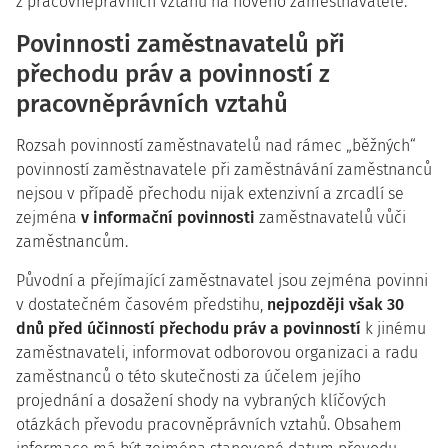
z pracovněprávních vztahů na nového zaměstnavatele.
Povinnosti zaměstnavatelů při
přechodu práv a povinností z
pracovněprávních vztahů
Rozsah povinností zaměstnavatelů nad rámec „běžných“
povinností zaměstnavatele při zaměstnávání zaměstnanců
nejsou v případě přechodu nijak extenzivní a zrcadlí se
zejména
v informační povinnosti
zaměstnavatelů vůči
zaměstnancům.
Původní a přejímající zaměstnavatel jsou zejména povinni
v dostatečném časovém předstihu,
nejpozději však 30
dnů před účinností přechodu práv a povinností
k jinému
zaměstnavateli, informovat odborovou organizaci a radu
zaměstnanců o této skutečnosti za účelem jejího
projednání a dosažení shody na vybraných klíčových
otázkách převodu pracovněprávních vztahů. Obsahem