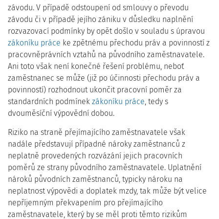
závodu. V případě odstoupení od smlouvy o převodu
závodu či v případě jejího zániku v důsledku naplnění
rozvazovací podmínky by opět došlo v souladu s úpravou
zákoníku práce
ke zpětnému přechodu práv a povinností z
pracovněprávních vztahů na původního zaměstnavatele.
Ani toto však není konečné řešení problému, neboť
zaměstnanec se může (již po účinnosti přechodu práv a
povinností) rozhodnout ukončit pracovní poměr za
standardních podmínek
zákoníku práce
, tedy s
dvouměsíční výpovědní dobou.
Riziko na straně přejímajícího zaměstnavatele však
nadále představují případné nároky zaměstnanců z
neplatně provedených rozvázání jejich pracovních
poměrů ze strany původního zaměstnavatele. Uplatnění
nároků původních zaměstnanců, typicky nároku na
neplatnost výpovědi a doplatek mzdy, tak může být velice
nepříjemným překvapením pro přejímajícího
zaměstnavatele, který by se měl proti těmto rizikům