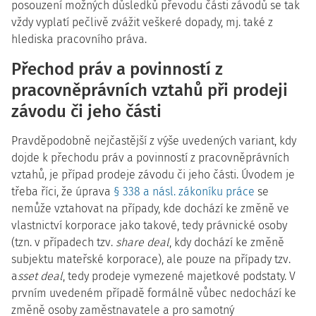
posouzení možných důsledků převodu části závodů se tak
vždy vyplatí pečlivě zvážit veškeré dopady, mj. také z
hlediska pracovního práva.
Přechod práv a povinností z
pracovněprávních vztahů při prodeji
závodu či jeho části
Pravděpodobně nejčastější z výše uvedených variant, kdy
dojde k přechodu práv a povinností z pracovněprávních
vztahů, je případ prodeje závodu či jeho části. Úvodem je
třeba říci, že úprava
§ 338 a násl. zákoníku práce
se
nemůže vztahovat na případy, kde dochází ke změně ve
vlastnictví korporace jako takové, tedy právnické osoby
(tzn. v případech tzv.
share deal
, kdy dochází ke změně
subjektu mateřské korporace), ale pouze na případy tzv.
a
sset deal
, tedy prodeje vymezené majetkové podstaty. V
prvním uvedeném případě formálně vůbec nedochází ke
změně osoby zaměstnavatele a pro samotný