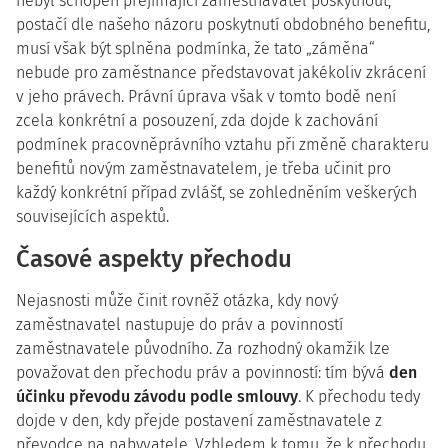
nebyl schopen přejímající zaměstnavatel poskytnout,
postačí dle našeho názoru poskytnutí obdobného benefitu,
musí však být splněna podmínka, že tato „záměna“
nebude pro zaměstnance představovat jakékoliv zkrácení
v jeho právech. Právní úprava však v tomto bodě není
zcela konkrétní a posouzení, zda dojde k zachování
podmínek pracovněprávního vztahu při změně charakteru
benefitů novým zaměstnavatelem, je třeba učinit pro
každý konkrétní případ zvlášť, se zohledněním veškerých
souvisejících aspektů.
Časové aspekty přechodu
Nejasnosti může činit rovněž otázka, kdy nový
zaměstnavatel nastupuje do práv a povinností
zaměstnavatele původního. Za rozhodný okamžik lze
považovat den přechodu práv a povinností: tím bývá
den
účinku převodu závodu podle smlouvy
. K přechodu tedy
dojde v den, kdy přejde postavení zaměstnavatele z
převodce na nabyvatele. Vzhledem k tomu, že k přechodu