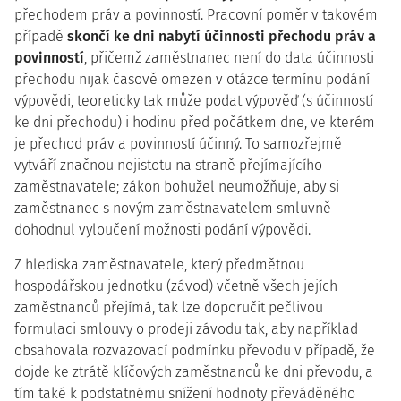
přechodem práv a povinností. Pracovní poměr v takovém
případě
skončí ke dni nabytí účinnosti přechodu práv a
povinností
, přičemž zaměstnanec není do data účinnosti
přechodu nijak časově omezen v otázce termínu podání
výpovědi, teoreticky tak může podat výpověď (s účinností
ke dni přechodu) i hodinu před počátkem dne, ve kterém
je přechod práv a povinností účinný. To samozřejmě
vytváří značnou nejistotu na straně přejímajícího
zaměstnavatele; zákon bohužel neumožňuje, aby si
zaměstnanec s novým zaměstnavatelem smluvně
dohodnul vyloučení možnosti podání výpovědi.
Z hlediska zaměstnavatele, který předmětnou
hospodářskou jednotku (závod) včetně všech jejích
zaměstnanců přejímá, tak lze doporučit pečlivou
formulaci smlouvy o prodeji závodu tak, aby například
obsahovala rozvazovací podmínku převodu v případě, že
dojde ke ztrátě klíčových zaměstnanců ke dni převodu, a
tím také k podstatnému snížení hodnoty převáděného