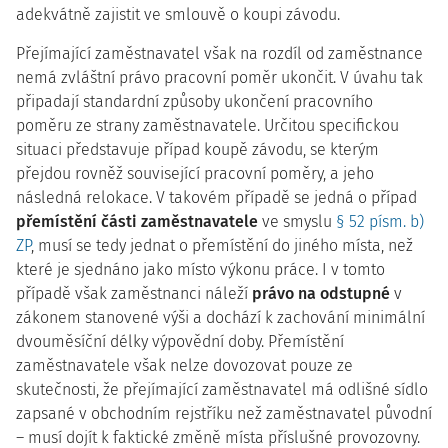
adekvátně zajistit ve smlouvě o koupi závodu.
Přejímající zaměstnavatel však na rozdíl od zaměstnance
nemá zvláštní právo pracovní poměr ukončit. V úvahu tak
připadají standardní způsoby ukončení pracovního
poměru ze strany zaměstnavatele. Určitou specifickou
situaci představuje případ koupě závodu, se kterým
přejdou rovněž související pracovní poměry, a jeho
následná relokace. V takovém případě se jedná o případ
přemístění části zaměstnavatele
ve smyslu
§ 52 písm. b)
ZP
, musí se tedy jednat o přemístění do jiného místa, než
které je sjednáno jako místo výkonu práce. I v tomto
případě však zaměstnanci náleží
právo na odstupné
v
zákonem stanovené výši a dochází k zachování minimální
dvouměsíční délky výpovědní doby. Přemístění
zaměstnavatele však nelze dovozovat pouze ze
skutečnosti, že přejímající zaměstnavatel má odlišné sídlo
zapsané v obchodním rejstříku než zaměstnavatel původní
– musí dojít k faktické změně místa příslušné provozovny.