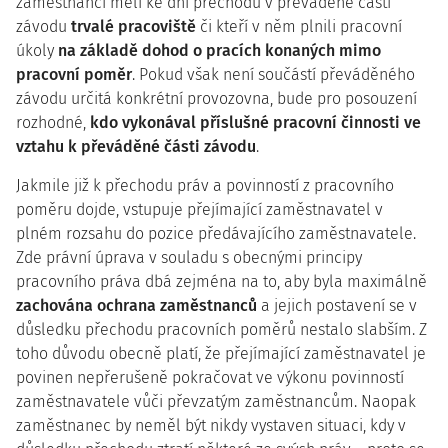
zaměstnanci měli ke dni přechodu v převáděné části
závodu
trvalé pracoviště
či kteří v něm plnili pracovní
úkoly
na základě dohod o pracích konaných mimo
pracovní poměr
. Pokud však není součástí převáděného
závodu určitá konkrétní provozovna, bude pro posouzení
rozhodné,
kdo vykonával příslušné pracovní činnosti ve
vztahu k převáděné části závodu
.
Jakmile již k přechodu práv a povinností z pracovního
poměru dojde, vstupuje přejímající zaměstnavatel v
plném rozsahu do pozice předávajícího zaměstnavatele.
Zde právní úprava v souladu s obecnými principy
pracovního práva dbá zejména na to, aby byla maximálně
zachována ochrana zaměstnanců
a jejich postavení se v
důsledku přechodu pracovních poměrů nestalo slabším. Z
toho důvodu obecně platí, že přejímající zaměstnavatel je
povinen nepřerušeně pokračovat ve výkonu povinností
zaměstnavatele vůči převzatým zaměstnancům. Naopak
zaměstnanec by neměl být nikdy vystaven situaci, kdy v