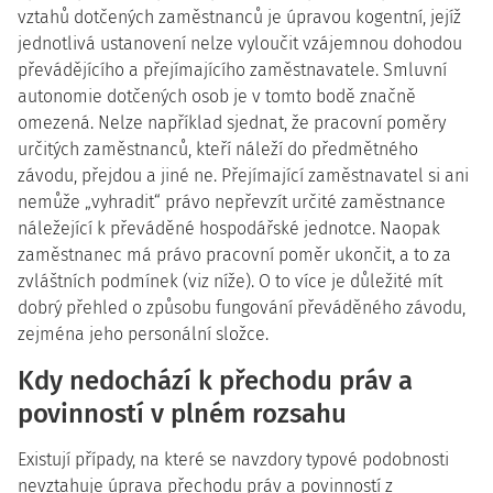
vztahů dotčených zaměstnanců je úpravou kogentní, jejíž
jednotlivá ustanovení nelze vyloučit vzájemnou dohodou
převádějícího a přejímajícího zaměstnavatele. Smluvní
autonomie dotčených osob je v tomto bodě značně
omezená. Nelze například sjednat, že pracovní poměry
určitých zaměstnanců, kteří náleží do předmětného
závodu, přejdou a jiné ne. Přejímající zaměstnavatel si ani
nemůže „vyhradit“ právo nepřevzít určité zaměstnance
náležející k převáděné hospodářské jednotce. Naopak
zaměstnanec má právo pracovní poměr ukončit, a to za
zvláštních podmínek (viz níže). O to více je důležité mít
dobrý přehled o způsobu fungování převáděného závodu,
zejména jeho personální složce.
Kdy nedochází k přechodu práv a
povinností v plném rozsahu
Existují případy, na které se navzdory typové podobnosti
nevztahuje úprava přechodu práv a povinností z