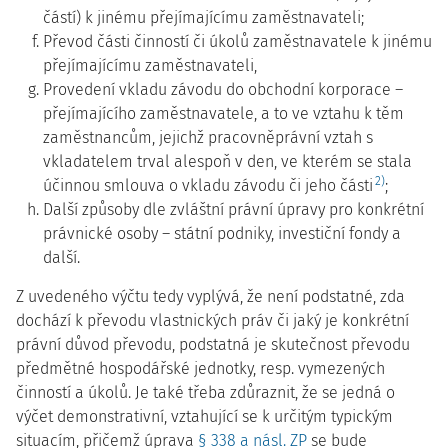
částí) k jinému přejímajícímu zaměstnavateli;
Převod části činností či úkolů zaměstnavatele k jinému
přejímajícímu zaměstnavateli,
Provedení vkladu závodu do obchodní korporace –
přejímajícího zaměstnavatele, a to ve vztahu k těm
zaměstnancům, jejichž pracovněprávní vztah s
vkladatelem trval alespoň v den, ve kterém se stala
2)
účinnou smlouva o vkladu závodu či jeho části
;
Další způsoby dle zvláštní právní úpravy pro konkrétní
právnické osoby – státní podniky, investiční fondy a
další.
Z uvedeného výčtu tedy vyplývá, že není podstatné, zda
dochází k převodu vlastnických práv či jaký je konkrétní
právní důvod převodu, podstatná je skutečnost převodu
předmětné hospodářské jednotky, resp. vymezených
činností a úkolů. Je také třeba zdůraznit, že se jedná o
výčet demonstrativní, vztahující se k určitým typickým
situacím, přičemž úprava
§ 338 a násl. ZP
se bude