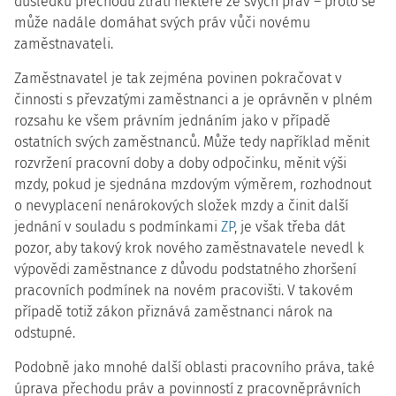
důsledku přechodu ztratí některé ze svých práv – proto se
může nadále domáhat svých práv vůči novému
zaměstnavateli.
Zaměstnavatel je tak zejména povinen pokračovat v
činnosti s převzatými zaměstnanci a je oprávněn v plném
rozsahu ke všem právním jednáním jako v případě
ostatních svých zaměstnanců. Může tedy například měnit
rozvržení pracovní doby a doby odpočinku, měnit výši
mzdy, pokud je sjednána mzdovým výměrem, rozhodnout
o nevyplacení nenárokových složek mzdy a činit další
jednání v souladu s podmínkami
ZP
, je však třeba dát
pozor, aby takový krok nového zaměstnavatele nevedl k
výpovědi zaměstnance z důvodu podstatného zhoršení
pracovních podmínek na novém pracovišti. V takovém
případě totiž zákon přiznává zaměstnanci nárok na
odstupné.
Podobně jako mnohé další oblasti pracovního práva, také
úprava přechodu práv a povinností z pracovněprávních