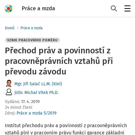
Práce a mzda
Menu
Domů
Práce a mzda
VZNIK PRACOVNÍHO POMĚRU
Přechod práv a povinností z
pracovněprávních vztahů při
převodu závodu
Mgr. Jiří Salač LL.M. (Kiel)
JUDr. Michal Vítek Ph.D.
Vydáno
:
17. 4. 2019
24 minut čtení
Zdroj
:
Práce a mzda 5/2019
Institut přechodu práv a povinností z pracovněprávních
vztahů plní v pracovním právu funkci garance základní