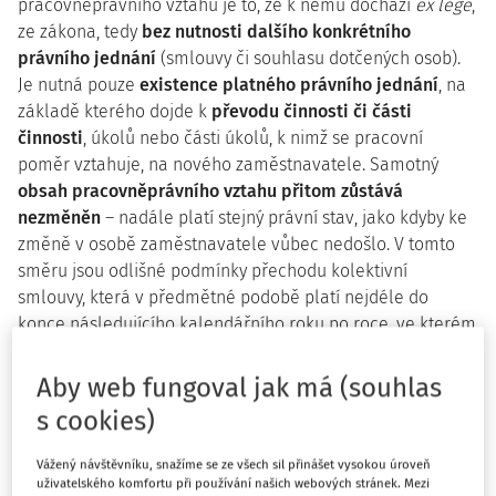
pracovněprávního vztahu je to, že k němu dochází
ex lege
,
ze zákona, tedy
bez nutnosti dalšího konkrétního
právního jednání
(smlouvy či souhlasu dotčených osob).
Je nutná pouze
existence platného právního jednání
, na
základě kterého dojde k
převodu činnosti či části
činnosti
, úkolů nebo části úkolů, k nimž se pracovní
poměr vztahuje, na nového zaměstnavatele. Samotný
obsah pracovněprávního vztahu přitom zůstává
nezměněn
– nadále platí stejný právní stav, jako kdyby ke
změně v osobě zaměstnavatele vůbec nedošlo. V tomto
směru jsou odlišné podmínky přechodu kolektivní
smlouvy, která v předmětné podobě platí nejdéle do
konce následujícího kalendářního roku po roce, ve kterém
k přechodu došlo.
Aby web fungoval jak má (souhlas
Pro úplnost je vhodné dodat, že přechod práv a povinností
s cookies)
z pracovněprávních vztahů je možný výlučně mezi
zaměstnavateli. Na straně zaměstnanců přecházejí práva
Vážený návštěvníku, snažíme se ze všech sil přinášet vysokou úroveň
a povinnosti v případě úmrtí zaměstnance pouze v
uživatelského komfortu při používání našich webových stránek. Mezi