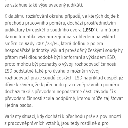
se vztahuje také výše uvedený judikát).
K dalšímu rozšiřování okruhu případů, ve kterých dojde k
přechodu pracovního poměru, dochází prostřednictvím
judikatury Evropského soudního dvora („
ESD
“). Ta má pro
danou tematiku význam zejména s ohledem na výklad
směrnice Rady 2001/23/EC, která definuje pojem
hospodářské jednotky. Výklad prováděný českými soudy by
přitom měl dlouhodobě být konformní s výkladem ESD,
proto mohou být poznatky o vývoji rozhodovací činnosti
ESD podstatné také pro úvahu o možném vývoji
rozhodovací praxe soudů českých. ESD například dospěl již
dříve k závěru, že k přechodu pracovněprávního poměru
dochází také s převodem nepodstatné části závodu či s
převodem činnosti zcela podpůrné, kterou může zajišťovat
i jedna osoba.
Varianty situací, kdy dochází k přechodu práv a povinností
z pracovněprávních vztahů, jsou tedy rozdílné a pro