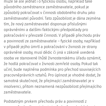
může se ale jednat i o fyzickou osobu, například také
původního zaměstnance zaměstnavatele, pokud je
způsobilý pokračovat v činnosti obdobného druhu jako
zaměstnavatel původní. Tato způsobilost je dána zejména
tím, že nový zaměstnavatel disponuje příslušnými
oprávněními a dalšími faktickými předpoklady pro
pokračování v převzaté činnosti. V případě přechodu práv
a povinností ze zaměstnavatele – fyzické osoby, například
v případě jejího úmrtí a pokračování v živnosti ze strany
oprávněné osoby, musí dědic či jiná v zákoně uvedená
osoba ve stanovené lhůtě živnostenskému úřadu oznámit,
že hodlá pokračovat v živnosti zemřelé osoby. Pokud tak
učiní, bude naplněna podmínka pro přechod souvisejících
pracovněprávních vztahů. Pro úplnost je vhodné dodat, že
samotná skutečnost, že přejímající zaměstnavatel je v
insolvenci, přitom neznamená nezpůsobilost přejímajícího
zaměstnavatele.
Podstatným prvkem přechodu práv a povinností z