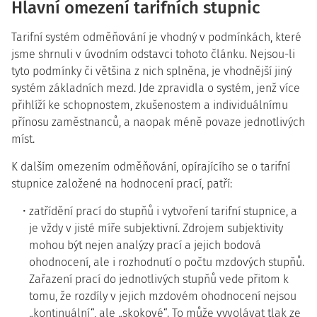
Hlavní omezení tarifních stupnic
Tarifní systém odměňování je vhodný v podmínkách, které
jsme shrnuli v úvodním odstavci tohoto článku. Nejsou-li
tyto podmínky či většina z nich splněna, je vhodnější jiný
systém základních mezd. Jde zpravidla o systém, jenž více
přihlíží ke schopnostem, zkušenostem a individuálnímu
přínosu zaměstnanců, a naopak méně povaze jednotlivých
míst.
K dalším omezením odměňování, opírajícího se o tarifní
stupnice založené na hodnocení prací, patří:
zatřídění prací do stupňů i vytvoření tarifní stupnice, a
je vždy v jisté míře subjektivní. Zdrojem subjektivity
mohou být nejen analýzy prací a jejich bodová
ohodnocení, ale i rozhodnutí o počtu mzdových stupňů.
Zařazení prací do jednotlivých stupňů vede přitom k
tomu, že rozdíly v jejich mzdovém ohodnocení nejsou
„kontinuální“, ale „skokové“. To může vyvolávat tlak ze