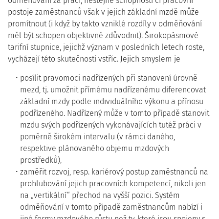
odměňování za práci, nestejné schopnosti či pracovní
postoje zaměstnanců však v jejich základní mzdě může
promítnout (i když by takto vzniklé rozdíly v odměňování
měl být schopen objektivně zdůvodnit). Širokopásmové
tarifní stupnice, jejichž význam v posledních letech roste,
vycházejí této skutečnosti vstříc. Jejich smyslem je
posílit pravomoci nadřízených při stanovení úrovně
mezd, tj. umožnit přímému nadřízenému diferencovat
základní mzdy podle individuálního výkonu a přínosu
podřízeného. Nadřízený může v tomto případě stanovit
mzdu svých podřízených vykonávajících tutéž práci v
poměrně širokém intervalu (v rámci daného,
respektive plánovaného objemu mzdových
prostředků),
zaměřit rozvoj, resp. kariérový postup zaměstnanců na
prohlubování jejich pracovních kompetencí, nikoli jen
na „vertikální“ přechod na vyšší pozici. Systém
odměňování v tomto případě zaměstnancům nabízí i
jiné formy mzdového růstu než ty, které jsou spojeny s