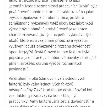
faktoru „složitost práce“ vymezeného jako
„proměnlivost a rozmanitostí pracovních úkolů“ byla
prvá úroveň tohoto faktoru charakterizována jako
„vysoce opakovaná či rutinní práce, při které
zaměstnanci vykonávají tytéž úkoly bez jakýchkoli
významných obměn“, druhá úroveň jako práce
charakterizovaná „úzkým rozpětím vykonávaných
úkolů, které jsou vzájemně příbuzné a vyžadují
využívání pouze omezeného rozsahu dovedností“
apod. Nejvyšší, šestá úroveň tohoto faktoru byla
popsána jako práce „víceoborové povahy zahrnující
plnění širokého okruhu vysoce rozmanitých
povinností“.
Ve druhém kroku (stanovení vah jednotlivých
faktorů) byly váhy jednotlivých faktorů
odstupňovány. Za základ tohoto odstupňování byl
vzat faktor „požadavky na kontakt s jinými
pracovníky“. Váhy faktorů „znalosti a dovednosti“ a