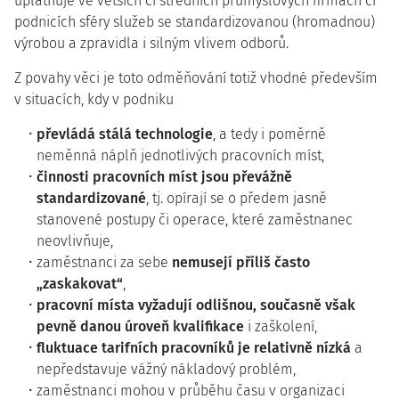
uplatňuje ve větších či středních průmyslových firmách či
podnicích sféry služeb se standardizovanou (hromadnou)
výrobou a zpravidla i silným vlivem odborů.
Z povahy věci je toto odměňování totiž vhodné především
v situacích, kdy v podniku
převládá stálá technologie
, a tedy i poměrně
neměnná náplň jednotlivých pracovních míst,
činnosti pracovních míst jsou převážně
standardizované
, tj. opírají se o předem jasně
stanovené postupy či operace, které zaměstnanec
neovlivňuje,
zaměstnanci za sebe
nemusejí příliš často
„zaskakovat“
,
pracovní místa vyžadují odlišnou, současně však
pevně danou úroveň kvalifikace
i zaškolení,
fluktuace tarifních pracovníků je relativně nízká
a
nepředstavuje vážný nákladový problém,
zaměstnanci mohou v průběhu času v organizaci