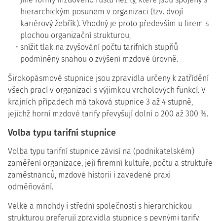
hierarchickým posunem v organizaci (tzv. dvojí
kariérový žebřík). Vhodný je proto především u firem s
plochou organizační strukturou,
snížit tlak na zvyšování počtu tarifních stupňů
podmíněný snahou o zvýšení mzdové úrovně.
Širokopásmové stupnice jsou zpravidla určeny k zatřídění
všech prací v organizaci s výjimkou vrcholových funkcí. V
krajních případech má taková stupnice 3 až 4 stupně,
jejichž horní mzdové tarify převyšují dolní o 200 až 300 %.
Volba typu tarifní stupnice
Volba typu tarifní stupnice závisí na (podnikatelském)
zaměření organizace, její firemní kultuře, počtu a struktuře
zaměstnanců, mzdové historii i zavedené praxi
odměňování.
Velké a mnohdy i střední společnosti s hierarchickou
strukturou preferují zpravidla stupnice s pevnými tarify