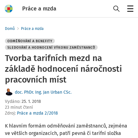
Práce a mzda
Menu
Domů
Práce a mzda
ODMĚŇOVÁNÍ A BENEFITY
SLEDOVÁNÍ A HODNOCENÍ VÝKONU ZAMĚSTNANCŮ
Tvorba tarifních mezd na
základě hodnocení náročnosti
pracovních míst
doc. PhDr. Ing. Jan Urban CSc.
Vydáno
:
25. 1. 2018
23 minut čtení
Zdroj
:
Práce a mzda 2/2018
K hlavním formám odměňování zaměstnanců, zejména
ve větších organizacích, patří pevná či tarifní složka