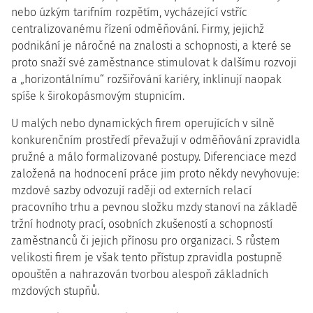
nebo úzkým tarifním rozpětím, vycházející vstříc
centralizovanému řízení odměňování. Firmy, jejichž
podnikání je náročné na znalosti a schopnosti, a které se
proto snaží své zaměstnance stimulovat k dalšímu rozvoji
a „horizontálnímu“ rozšiřování kariéry, inklinují naopak
spíše k širokopásmovým stupnicím.
U malých nebo dynamických firem operujících v silně
konkurenčním prostředí převažují v odměňování zpravidla
pružné a málo formalizované postupy. Diferenciace mezd
založená na hodnocení práce jim proto někdy nevyhovuje:
mzdové sazby odvozují raději od externích relací
pracovního trhu a pevnou složku mzdy stanoví na základě
tržní hodnoty prací, osobních zkušeností a schopností
zaměstnanců či jejich přínosu pro organizaci. S růstem
velikosti firem je však tento přístup zpravidla postupně
opouštěn a nahrazován tvorbou alespoň základních
mzdových stupňů.