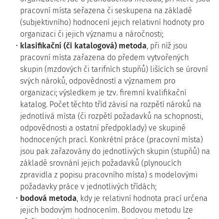
pracovní místa seřazena či seskupena na základě
(subjektivního) hodnocení jejich relativní hodnoty pro
organizaci či jejich významu a náročnosti;
klasifikační (či katalogová) metoda
, při níž jsou
pracovní místa zařazena do předem vytvořených
skupin (mzdových či tarifních stupňů) lišících se úrovní
svých nároků, odpovědností a významem pro
organizaci; výsledkem je tzv. firemní kvalifikační
katalog. Počet těchto tříd závisí na rozpětí nároků na
jednotlivá místa (či rozpětí požadavků na schopnosti,
odpovědnosti a ostatní předpoklady) ve skupině
hodnocených prací. Konkrétní práce (pracovní místa)
jsou pak zařazovány do jednotlivých skupin (stupňů) na
základě srovnání jejich požadavků (plynoucích
zpravidla z popisu pracovního místa) s modelovými
požadavky práce v jednotlivých třídách;
bodová metoda
, kdy je relativní hodnota prací určena
jejich bodovým hodnocením. Bodovou metodu lze