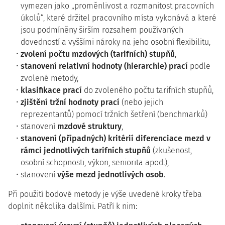
vymezen jako „proměnlivost a rozmanitost pracovních
úkolů“, které držitel pracovního místa vykonává a které
jsou podmíněny širším rozsahem používaných
dovedností a vyššími nároky na jeho osobní flexibilitu,
zvolení počtu mzdových (tarifních) stupňů
,
stanovení relativní hodnoty (hierarchie) prací
podle
zvolené metody,
klasifikace prací
do zvoleného počtu tarifních stupňů,
zjištění tržní hodnoty prací
(nebo jejich
reprezentantů) pomocí tržních šetření (benchmarků)
stanovení
mzdové struktury
,
stanovení (případných) kritérií diferenciace mezd v
rámci jednotlivých tarifních stupňů
(zkušenost,
osobní schopnosti, výkon, seniorita apod.),
stanovení
výše mezd jednotlivých osob
.
Při použití bodové metody je výše uvedené kroky třeba
doplnit několika dalšími. Patří k nim: