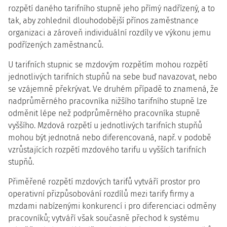
rozpětí daného tarifního stupně jeho přímý nadřízený, a to
tak, aby zohlednil dlouhodobější přínos zaměstnance
organizaci a zároveň individuální rozdíly ve výkonu jemu
podřízených zaměstnanců.
U tarifních stupnic se mzdovým rozpětím mohou rozpětí
jednotlivých tarifních stupňů na sebe buď navazovat, nebo
se vzájemně překrývat. Ve druhém případě to znamená, že
nadprůměrného pracovníka nižšího tarifního stupně lze
odměnit lépe než podprůměrného pracovníka stupně
vyššího. Mzdová rozpětí u jednotlivých tarifních stupňů
mohou být jednotná nebo diferencovaná, např. v podobě
vzrůstajících rozpětí mzdového tarifu u vyšších tarifních
stupňů.
Přiměřené rozpětí mzdových tarifů vytváří prostor pro
operativní přizpůsobování rozdílů mezi tarify firmy a
mzdami nabízenými konkurencí i pro diferenciaci odměny
pracovníků; vytváří však současně přechod k systému