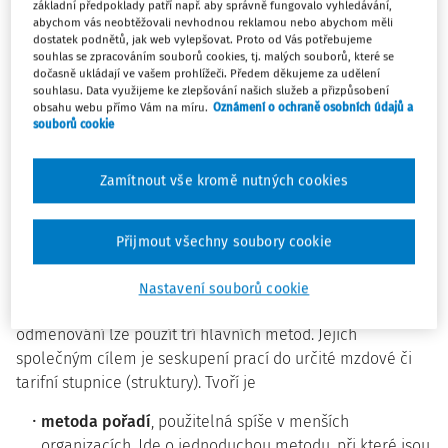
základní předpoklady patří např. aby správně fungovalo vyhledávání,
K důležitým přednostem tarifního odměňování založeného
abychom vás neobtěžovali nevhodnou reklamou nebo abychom měli
na hodnocení prací patří na druhé straně to, že stanovení
dostatek podnětů, jak web vylepšovat. Proto od Vás potřebujeme
relativní hodnoty prací je možné a často i vhodné opřít o
souhlas se zpracováním souborů cookies, tj. malých souborů, které se
dočasně ukládají ve vašem prohlížeči. Předem děkujeme za udělení
konsensus pracovníků z různých částí či úseků organizace.
souhlasu. Data využijeme ke zlepšování našich služeb a přizpůsobení
Nejvhodnější cestou k jeho dosažení je vytvoření
obsahu webu přímo Vám na míru.
Oznámení o ochraně osobních údajů a
souborů cookie
projektového týmu sestávajícího se ze zástupců různých
oddělení, který relativní hodnoty prací vytvoří pod
metodickým vedením personálního specialisty nebo
Zamítnout vše kromě nutných cookies
vnějšího poradce. Použít k tomu může některou z metod
uvedených v následujícím odstavci.
Přijmout všechny soubory cookie
Tři hlavní metody hodnocení prací
Nastavení souborů cookie
Ke stanovení relativní hodnoty prací pro potřeby jejich
odměňování lze použít tří hlavních metod. Jejich
společným cílem je seskupení prací do určité mzdové či
tarifní stupnice (struktury). Tvoří je
metoda pořadí
, použitelná spíše v menších
organizacích. Jde o jednoduchou metodu, při které jsou