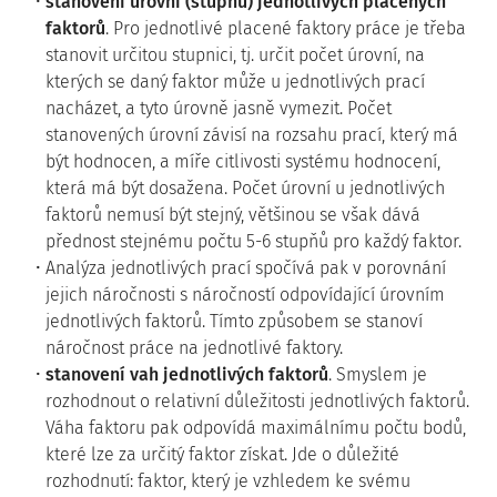
stanovení úrovní (stupňů) jednotlivých placených
faktorů
. Pro jednotlivé placené faktory práce je třeba
stanovit určitou stupnici, tj. určit počet úrovní, na
kterých se daný faktor může u jednotlivých prací
nacházet, a tyto úrovně jasně vymezit. Počet
stanovených úrovní závisí na rozsahu prací, který má
být hodnocen, a míře citlivosti systému hodnocení,
která má být dosažena. Počet úrovní u jednotlivých
faktorů nemusí být stejný, většinou se však dává
přednost stejnému počtu 5-6 stupňů pro každý faktor.
Analýza jednotlivých prací spočívá pak v porovnání
jejich náročnosti s náročností odpovídající úrovním
jednotlivých faktorů. Tímto způsobem se stanoví
náročnost práce na jednotlivé faktory.
stanovení vah jednotlivých faktorů
. Smyslem je
rozhodnout o relativní důležitosti jednotlivých faktorů.
Váha faktoru pak odpovídá maximálnímu počtu bodů,
které lze za určitý faktor získat. Jde o důležité
rozhodnutí: faktor, který je vzhledem ke svému