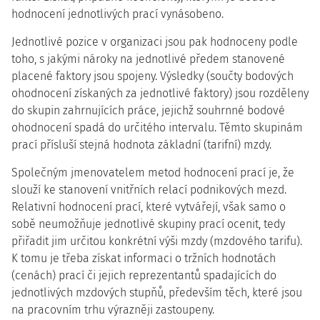
hodnocení jednotlivých prací vynásobeno.
Jednotlivé pozice v organizaci jsou pak hodnoceny podle
toho, s jakými nároky na jednotlivé předem stanovené
placené faktory jsou spojeny. Výsledky (součty bodových
ohodnocení získaných za jednotlivé faktory) jsou rozděleny
do skupin zahrnujících práce, jejichž souhrnné bodové
ohodnocení spadá do určitého intervalu. Těmto skupinám
prací přísluší stejná hodnota základní (tarifní) mzdy.
Společným jmenovatelem metod hodnocení prací je, že
slouží ke stanovení vnitřních relací podnikových mezd.
Relativní hodnocení prací, které vytvářejí, však samo o
sobě neumožňuje jednotlivé skupiny prací ocenit, tedy
přiřadit jim určitou konkrétní výši mzdy (mzdového tarifu).
K tomu je třeba získat informaci o tržních hodnotách
(cenách) prací či jejich reprezentantů spadajících do
jednotlivých mzdových stupňů, především těch, které jsou
na pracovním trhu výrazněji zastoupeny.