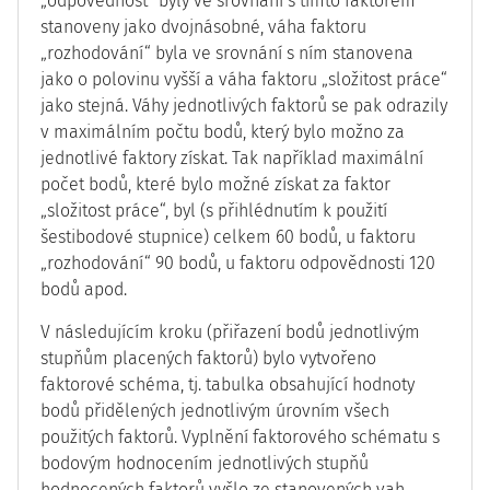
„odpovědnost“ byly ve srovnání s tímto faktorem
stanoveny jako dvojnásobné, váha faktoru
„rozhodování“ byla ve srovnání s ním stanovena
jako o polovinu vyšší a váha faktoru „složitost práce“
jako stejná. Váhy jednotlivých faktorů se pak odrazily
v maximálním počtu bodů, který bylo možno za
jednotlivé faktory získat. Tak například maximální
počet bodů, které bylo možné získat za faktor
„složitost práce“, byl (s přihlédnutím k použití
šestibodové stupnice) celkem 60 bodů, u faktoru
„rozhodování“ 90 bodů, u faktoru odpovědnosti 120
bodů apod.
V následujícím kroku (přiřazení bodů jednotlivým
stupňům placených faktorů) bylo vytvořeno
faktorové schéma, tj. tabulka obsahující hodnoty
bodů přidělených jednotlivým úrovním všech
použitých faktorů. Vyplnění faktorového schématu s
bodovým hodnocením jednotlivých stupňů
hodnocených faktorů vyšlo ze stanovených vah