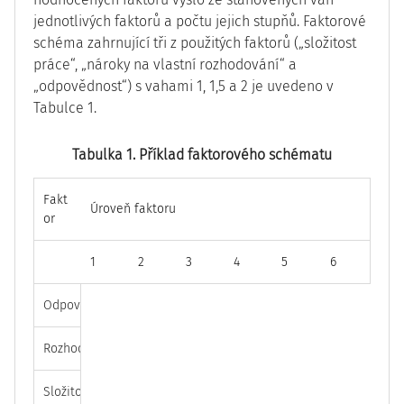
jednotlivých faktorů a počtu jejich stupňů. Faktorové
schéma zahrnující tři z použitých faktorů („složitost
práce“, „nároky na vlastní rozhodování“ a
„odpovědnost“) s vahami 1, 1,5 a 2 je uvedeno v
Tabulce 1.
Tabulka 1. Příklad faktorového schématu
Fakt
Úroveň faktoru
or
1
2
3
4
5
6
Odpovědnost
20
40
60
80
100
Rozhodování
15
30
45
60
75
Složitost
10
20
30
40
50