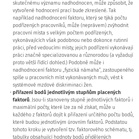
skutečnému významu nadhodnocen, může způsobit, že
vytvořené hodnocení prací bude zkreslené. Tak
například nadhodnocení faktoru, který se týká počtu
podřízených pracovníků, může (neprávem) zvýhodnit
pracovní místa s velkým počtem podřízených,
vykonávajících však podobnou nebo dokonce rutinní
práci, před vedoucími místy, jejich podřízení vykonávají
práci značně specializovanou a různorodou (a vyžadují
proto větší řídící dohled.) Podobně může i
nadhodnocení faktoru „fyzická námaha“, zastoupeného
spíše u pracovních míst vykonávaných muži, vést k
systémové mzdové diskriminaci žen.
přiřazení bodů jednotlivým stupňům placených
faktorů
. Jsou-li stanoveny stupně jednotlivých faktorů i
maximální počty, které lze za ně získat, může u
každého z faktorů dojít k přiřazení určitého počtu bodů,
které budou jednotlivým úrovním faktorů. Podstatou
tohoto kroku je vytvoření tzv. faktorového schématu, tj.
tabulky obsahující hodnoty bodů přidělených