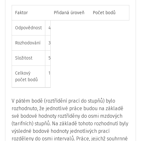
Faktor
Přidaná úroveň
Počet bodů
Odpovědnost
4
80
Rozhodování
3
45
Složitost
5
50
Celkový
175
počet bodů
V pátém bodě (roztřídění prací do stupňů) bylo
rozhodnuto, že jednotlivé práce budou na základě
své bodové hodnoty roztříděny do osmi mzdových
(tarifních) stupňů. Na základě tohoto rozhodnutí byly
výsledné bodové hodnoty jednotlivých prací
rozděleny do osmi intervalů. Práce, jejichž souhrnné