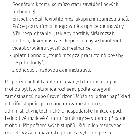
Podnětem k tomu se může stát i zavádění nových
technologií,
přispět k větší flexibilitě mezi skupinami zaměstnanců.
Práce jsou v rámci integrované stupnice definovány
šíře, resp. obsáhleji, tak aby postihly širší rozsah
znalostí, dovedností a schopností a byly stimulem k
víceoborovému využití zaměstnance,
uplatnit princip „stejné mzdy za práci stejné povahy,
resp. hodnoty“,
zjednodušit mzdovou administrativu.
Při použití několika diferencovaných tarifních stupnic
mohou být tyto stupnice rozlišeny podle kategorií
zaměstnanců nebo úrovní řízení. Může se jednat například
o tarifní stupnici pro manuální zaměstnance,
administrativní, technické a hospodářské funkce apod.
Jednotlivé mzdové či tarifní struktury se v tomto případě
mohou lišit počtem svých stupňů i šíří jejich mzdového
rozpětí. Vyšší manažerské pozice a vybrané pozice