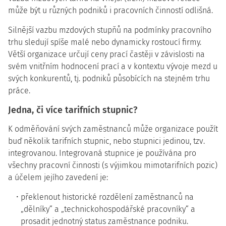
může být u různých podniků i pracovních činností odlišná.
Silnější vazbu mzdových stupňů na podmínky pracovního
trhu sledují spíše malé nebo dynamicky rostoucí firmy.
Větší organizace určují ceny prací častěji v závislosti na
svém vnitřním hodnocení prací a v kontextu vývoje mezd u
svých konkurentů, tj. podniků působících na stejném trhu
práce.
Jedna, či více tarifních stupnic?
K odměňování svých zaměstnanců může organizace použít
buď několik tarifních stupnic, nebo stupnici jedinou, tzv.
integrovanou. Integrovaná stupnice je používána pro
všechny pracovní činnosti (s výjimkou mimotarifních pozic)
a účelem jejího zavedení je:
překlenout historické rozdělení zaměstnanců na
„dělníky“ a „technickohospodářské pracovníky“ a
prosadit jednotný status zaměstnance podniku.