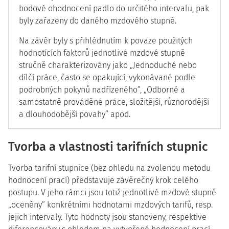
bodové ohodnocení padlo do určitého intervalu, pak
byly zařazeny do daného mzdového stupně.
Na závěr byly s přihlédnutím k povaze použitých
hodnotících faktorů jednotlivé mzdové stupně
stručně charakterizovány jako „Jednoduché nebo
dílčí práce, často se opakující, vykonávané podle
podrobných pokynů nadřízeného“, „Odborné a
samostatně prováděné práce, složitější, různorodější
a dlouhodobější povahy“ apod.
Tvorba a vlastnosti tarifních stupnic
Tvorba tarifní stupnice (bez ohledu na zvolenou metodu
hodnocení prací) představuje závěrečný krok celého
postupu. V jeho rámci jsou totiž jednotlivé mzdové stupně
„oceněny“ konkrétními hodnotami mzdových tarifů, resp.
jejich intervaly. Tyto hodnoty jsou stanoveny, respektive