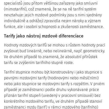
specialistů jsou přitom většinou zařazeny jako smluvní
(mimotarifní), což znamená, že se na ně tarifní systém
nevztahuje: jejich mzdové podmínky jsou s nimi sjednány
individuálně a odrážejí zpravidla nejen nároky a význam
funkce, ale i osobní schopnosti a zkušenosti zaměstnance.
Tarify jako nástroj mzdové diferenciace
Hodnoty mzdových tarifů se mohou s růstem hodnoty prací
zvyšovat buď lineárně, nebo nelineárně, např. geometricky.
Ve druhém případě to znamená, že absolutní přírůstek
tarifu se zvýšením tarifního stupně roste.
Tarifní stupnice mohou být konstruovány i jako stupnice s
pevnými mzdovými tarify (hodinovými nebo měsíčními)
nebo jako stupnice se mzdovými tarify s rozpětím. V prvém
případě je zaměstnanci podle druhu vykonávané práce
přiznán tarifní stupeň (uvedený v pracovní smlouvě) bez
konkrétního mzdového tarifu, ve druhém případě stanoví
zaměstnanci mzdu (tarif) v rámci mzdového (tarifního)