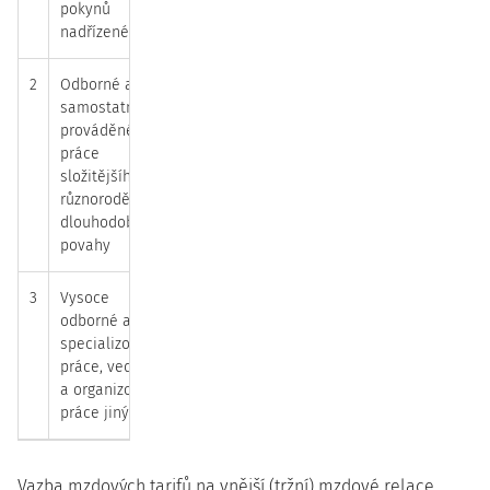
pokynů
nadřízeného
2
Odborné a
samostatně
prováděné
práce
složitějšího,
různorodější a
dlouhodobější
povahy
3
Vysoce
odborné a
specializované
práce, vedení
a organizování
práce jiných
Vazba mzdových tarifů na vnější (tržní) mzdové relace