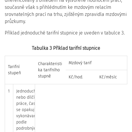
diferencovány s ohledem na vytvořené hodnocení prací,
současně však s přihlédnutím ke mzdovým relacím
srovnatelných prací na trhu, zjištěným zpravidla mzdovými
průzkumy.
Příklad jednoduché tarifní stupnice je uveden v tabulce 3.
Tabulka 3 Příklad tarifní stupnice
Mzdový tarif
Charakteristi
Tarifní
ka tarifního
stupeň
stupně
Kč/hod.
Kč/měsíc
1
Jednoduché
nebo dílčí
práce, často
se opakující,
vykonávané
podle
podrobných