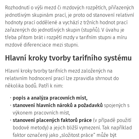
Rozhodnutí o výši mezd či mzdových rozpětích, přiřazených
jednotlivým skupinám prací, je proto od stanovení relativní
hodnoty prací oddělené a vychází z tržních hodnot prací
zařazených do jednotlivých skupin (stupňů). V úvahu je
třeba přitom brát i rozpětí mzdy v tarifním stupni a míru
mzdové diferenciace mezi stupni.
Hlavní kroky tvorby tarifního systému
Hlavní kroky tvorby tarifních mezd založených na
relativním hodnocení prací lze zpravidla shrnout do
několika bodů. Patří k nim:
popis a analýza pracovních míst,
stanovení hlavních nároků a požadavků
spojených s
výkonem pracovních míst,
stanovení placených faktorů práce
(v případě použití
bodové metody) a jejich bližší vymezení. Tak například
faktor označený jako „složitost práce“ může být