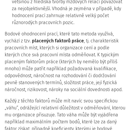
většinou z hlediska tvorby mzdových relací považovat
za nejobjektivnější. Vhodná je zejména v případě, kdy
hodnocení prací zahrnuje relativně velký počet
různorodých pracovních pozic.
Bodové ohodnocení prací, které tato metoda využívá,
vychází z tzv.
placených faktorů práce
, tj. charakteristik
pracovních míst, kterých si organizace cení a podle
kterých chce svá pracovní místa odměňovat. K typickým
placeným faktorům práce (kterých by nemělo být příliš
mnoho) může patřit například požadovaná kvalifikace,
odpovědnost, náročnost na rozhodování či dodržování
pevně stanovených termínů, složitost práce, její fyzická
náročnost, rizikovost, nároky na sociální dovednosti apod.
Každý z těchto faktorů může mít navíc svou specifickou
„váhu“, odrážející relativní důležitost v odměňování, kterou
mu organizace přisuzuje. Tato váha může být vyjádřena
například maximálním počtem bodů, které lze za daný
faktor získat, případně koeficienty, kterými je bodové