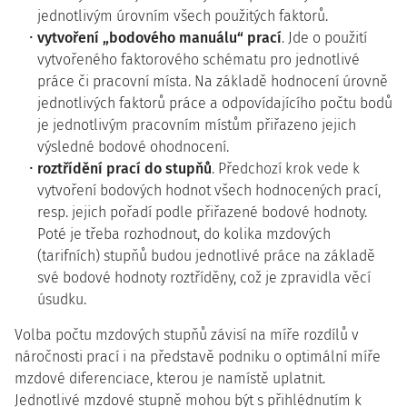
jednotlivým úrovním všech použitých faktorů.
vytvoření „bodového manuálu“ prací
. Jde o použití
vytvořeného faktorového schématu pro jednotlivé
práce či pracovní místa. Na základě hodnocení úrovně
jednotlivých faktorů práce a odpovídajícího počtu bodů
je jednotlivým pracovním místům přiřazeno jejich
výsledné bodové ohodnocení.
roztřídění prací do stupňů
. Předchozí krok vede k
vytvoření bodových hodnot všech hodnocených prací,
resp. jejich pořadí podle přiřazené bodové hodnoty.
Poté je třeba rozhodnout, do kolika mzdových
(tarifních) stupňů budou jednotlivé práce na základě
své bodové hodnoty roztříděny, což je zpravidla věcí
úsudku.
Volba počtu mzdových stupňů závisí na míře rozdílů v
náročnosti prací i na představě podniku o optimální míře
mzdové diferenciace, kterou je namístě uplatnit.
Jednotlivé mzdové stupně mohou být s přihlédnutím k