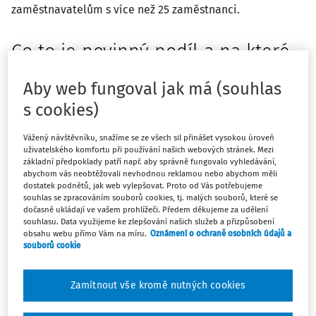
zaměstnavatelům s více než 25 zaměstnanci.
Co to je povinný podíl a na které
zaměstnavatele se vztahuje
Aby web fungoval jak má (souhlas
Povinný podíl je upraven v ust.
§ 81 až § 84 zákona č.
s cookies)
435/2004 Sb.
, o zaměstnanosti (dále jen „
zákon o
zaměstnanosti
“). Jde o povinnost zaměstnavatelů, jejichž
Vážený návštěvníku, snažíme se ze všech sil přinášet vysokou úroveň
uživatelského komfortu při používání našich webových stránek. Mezi
průměrný roční přepočtený počet všech zaměstnanců
základní předpoklady patří např. aby správně fungovalo vyhledávání,
přesahuje 25, zaměstnávat 4 % osob se zdravotním
abychom vás neobtěžovali nevhodnou reklamou nebo abychom měli
dostatek podnětů, jak web vylepšovat. Proto od Vás potřebujeme
postižením. Jak již bylo v úvodu řečeno, tato povinnost se
souhlas se zpracováním souborů cookies, tj. malých souborů, které se
nevztahuje na všechny zaměstnavatele, ale pouze na ty,
dočasně ukládají ve vašem prohlížeči. Předem děkujeme za udělení
souhlasu. Data využijeme ke zlepšování našich služeb a přizpůsobení
jejichž
průměrný roční přepočtený počet zaměstnanců v
obsahu webu přímo Vám na míru.
Oznámení o ochraně osobních údajů a
pracovním poměru je větší než 25,00.
Než si na
souborů cookie
praktických příkladech ukážeme, jak vypočítat průměrný
roční přepočtený počet zaměstnanců, zmíním výjimky –
Zamítnout vše kromě nutných cookies
skupiny zaměstnanců, na jejichž zaměstnávání se tato
povinnost nevztahuje a jejichž odpracované hodiny do