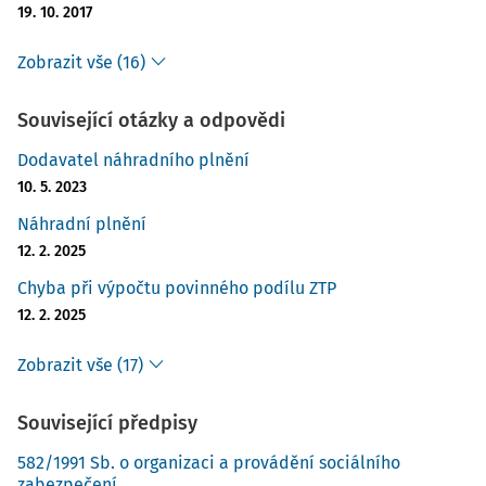
režim (
1 937,5 hodin
).
19. 10. 2017
odpracované hodiny všemi zaměstnanci zaměstnavatele
Zobrazit vše (16)
za rok 2023
Související otázky a odpovědi
celková stanovená pracovní doba bez svátků připadající
na jednoho zaměstnance pracujícího po stanovenou
Dodavatel náhradního plnění
týdenní pracovní dobu<
10. 5. 2023
Náhradní plnění
12. 2. 2025
Chyba při výpočtu povinného podílu ZTP
12. 2. 2025
Zobrazit vše (17)
Související předpisy
582/1991 Sb. o organizaci a provádění sociálního
zabezpečení