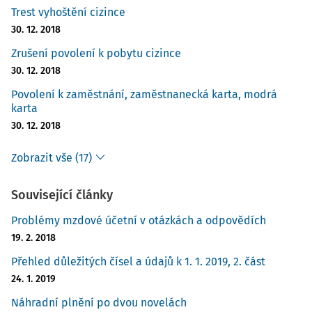
provádějí
na dvě platná desetinná místa
, a to tak, že se
Trest vyhoštění cizince
vypustí všechny číslice za poslední platnou číslicí (např.
30. 12. 2018
14,569 = 14,56).
Povinný podíl pak zaměstnavatel zjistí
Zrušení povolení k pobytu cizince
tak, že z ročního průměrného přepočteného počtu
všech
30. 12. 2018
svých zaměstnanců
vypočítá 4 %.
Povolení k zaměstnání, zaměstnanecká karta, modrá
Podle výše citovaného ustanovení vyhlášky se průměrný
karta
roční přepočtený počet zaměstnanců zjišťuje jako
podíl
30. 12. 2018
odpracovaných hodin všemi zaměstnanci
zaměstnavatele
v pracovním poměru za rok 2023 a
Zobrazit vše (17)
celkové stanovené pracovní doby bez svátků připadající
na jednoho zaměstnance pracujícího po stanovenou
Související články
týdenní pracovní dobu. Pro každý pracovní režim
Problémy mzdové účetní v otázkách a odpovědích
přepočítává zaměstnavatel své zaměstnance zvlášť (viz
19. 2. 2018
příklad č. 2).
Přehled důležitých čísel a údajů k 1. 1. 2019, 2. část
Pro rok 2023 budeme pro účely výpočtů vycházet z těchto
24. 1. 2019
čísel – 250 pracovních dnů; 8hodinový pracovní režim (
2
000 hodin
Náhradní plnění po dvou novelách
), 7,5hodinový režim (
1 875 hodin
) a 7,75hodinový