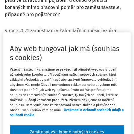
platí ve zdravotním pojištění u dohod o pracích
konaných mimo pracovní poměr pro zaměstnavatele,
případně pro pojištěnce?
V roce 2021 zaměstnání v kalendářním měsíci vzniká
(osoba je ve zdravotním pojištění zaměstnancem), pokud u
jednoho zaměstnavatele příjem:
Aby web fungoval jak má (souhlas
s cookies)
u dohody o provedení práce (jedné či více) převyšuje
10 000 Kč - dále jen DPP,
Vážený návštěvníku, snažíme se ze všech sil přinášet vysokou úroveň
u dohody o pracovní činnosti (jedné či více) činí
uživatelského komfortu při používání našich webových stránek. Mezi
alespoň 3 500 Kč - dále jen DPČ.
základní předpoklady patří např. aby správně fungovalo vyhledávání,
abychom vás neobtěžovali nevhodnou reklamou nebo abychom měli
Platby za "státní pojištěnce"
dostatek podnětů, jak web vylepšovat. Proto od Vás potřebujeme
souhlas se zpracováním souborů cookies, tj. malých souborů, které se
dočasně ukládají ve vašem prohlížeči. Předem děkujeme za udělení
Osoby, za které je ve zdravotním pojištění plátcem
souhlasu. Data využijeme ke zlepšování našich služeb a přizpůsobení
pojistného stát, jsou taxativně vyjmenovány v ustanovení
§
obsahu webu přímo Vám na míru.
Oznámení o ochraně osobních údajů a
souborů cookie
7 odst. 1 zákona č. 48/1997 Sb.
, o veřejném zdravotním
pojištění a o změně a doplnění některých souvisejících
zákonů, ve znění pozdějších předpisů. Mezi tyto osoby
Zamítnout vše kromě nutných cookies