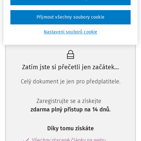
řadíme například poživatele důchodů, ženy na mateřské a
osoby na rodičovské dovolené, studenty, uchazeče o
Přijmout všechny soubory cookie
zaměstnání, osoby pečující o závislou osobu podle
zákona
o sociálních službách
a další. Jsou-li tyto osoby
Máte předplatné?
Přihlaste se
Nastavení souborů cookie
zaměstnány, pak zaměstnavatelé často využívají právě
pracovněprávní vztahy jdoucí mimo pracovní poměr, tedy
dohody o pracovní činnosti a dohody o provedení práce.
Za každou takovou osobu obdrží příslušná zdravotní
Zatím jste si přečetli jen začátek…
pojišťovna od ledna 2021 ze státního rozpočtu měsíčně 1
767 Kč, ovšem za podmínky, že je jí známo zařazení této
Celý dokument je jen pro předplatitele.
osoby v kategorii osob, za které hradí pojistné stát, a tudíž
může tento nárok uplatnit. Z tohoto důvodu je důležité
Zaregistrujte se a získejte
plnění oznamovací povinnosti, tedy oznamování
skutečností rozhodných pro povinnost státu platit pojistné,
zdarma plný přístup na 14 dnů.
a to buď u zaměstnavatelů (je-li jim daná skutečnost
známa) nebo u pojištěnců jako fyzických osob - viz dále.
Díky tomu získáte
(Poznámka: Od 1. ledna 2022 se platba za "státní
pojištěnce" zvyšuje na 1 967 Kč).
Všechny placené články na webu