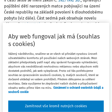
V části šesté se mění zákon č.
592/1992 Sb.
, upravující
pojištění dětí narozených matce pobývající na území
České republiky na základě povolení k dlouhodobému
pobytu (viz dále). Část sedmá pak obsahuje novelu
zákona č.
48/1997 Sb.
, jenž mj. definuje osoby, které jsou
pojištěnci podle tohoto zákona, a taxativním výčtem
Aby web fungoval jak má (souhlas
upravuje vznik a zánik zdravotního pojištění.
s cookies)
Pojištění narozeného dítěte
Vážený návštěvníku, snažíme se ze všech sil přinášet vysokou úroveň
uživatelského komfortu při používání našich webových stránek. Mezi
Změna zákona č.
592/1992 Sb.
se týká dětí narozených na
základní předpoklady patří např. aby správně fungovalo vyhledávání,
území ČR, jejichž matka má v okamžiku porodu povolení k
abychom vás neobtěžovali nevhodnou reklamou nebo abychom měli
dostatek podnětů, jak web vylepšovat. Proto od Vás potřebujeme
dlouhodobému pobytu v ČR, přičemž otec nemá v ČR
souhlas se zpracováním souborů cookies, tj. malých souborů, které se
trvalý pobyt. Rozhodným obdobím je období ode dne
dočasně ukládají ve vašem prohlížeči. Předem děkujeme za udělení
souhlasu. Data využijeme ke zlepšování našich služeb a přizpůsobení
narození do konce kalendářního měsíce, v němž tato
obsahu webu přímo Vám na míru.
Oznámení o ochraně osobních údajů a
osoba dovršila 60 dnů věku. Dítě je účastníkem systému
souborů cookie
veřejného zdravotního pojištění ode dne narození po dobu
nejméně dvou měsíců, přesněji do konce měsíce, v němž
Zamítnout vše kromě nutných cookies
dosáhne věku 60 dní. Následně je zapotřebí uzavřít