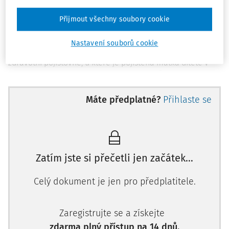
komerční zdravotní pojištění, nebude-li získána jiná forma
oprávnění k pobytu.
Přijmout všechny soubory cookie
Narození dítěte je povinen oznámit jeho zákonný zástupce,
Nastavení souborů cookie
opatrovník nebo poručník do 8 dnů ode dne narození
zdravotní pojišťovně, u které je pojištěna matka dítěte v
den jeho narození. Není-li matka dítěte v ČR zdravotně
pojištěna, oznámí narození dítěte zdravotní pojišťovně, u
Máte předplatné?
Přihlaste se
které je pojištěn otec dítěte v den jeho narození. Nejsou-li
rodiče v ČR zdravotně pojištěni, oznamuje se narození
dítěte VZP ČR.
Pojistné za tyto narozené děti platí zákonný zástupce,
opatrovník nebo po
Zatím jste si přečetli jen začátek…
Celý dokument je jen pro předplatitele.
Zaregistrujte se a získejte
zdarma plný přístup na 14 dnů.