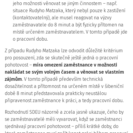
jeho možnosti věnovat se jiným činnostem – např.
situace Rudyho Matzaka, který nebyl pouze k zastižení
(kontaktovatelný), ale musel reagovat na výzvy
zaměstnavatele do 8 minut a být fyzicky přítomen na
místě určeném zaměstnavatelem. V tomto případě jde
o pracovní dobu.
Z případu Rudyho Matzaka lze odvodit důležité kritérium
pro posouzení, zda se skutečně ještě jedná o pracovní
pohotovost –
míra omezení zaměstnance v možnosti
nakládat se svým volným časem a věnovat se vlastním
zájmům
. V tomto případě především technická
dosažitelnost a přítomnost na určeném místě v šibeniční
době 8 minut představovala prakticky neustálou
připravenost zaměstnance k práci, a tedy pracovní dobu.
Rozhodnutí SDEU názorně a zcela jasně ukazuje, čeho by
se zaměstnavatelé měli vyvarovat, když se zaměstnanci
sjednávají pracovní pohotovost – příliš krátké doby, do