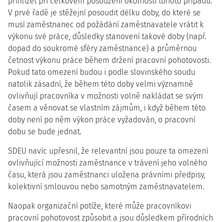
přihlížet při celkovém posouzení okolností tohoto případu.
V prvé řadě je stěžejní posoudit délku doby, do které se
musí zaměstnanec od požádání zaměstnavatele vrátit k
výkonu své práce, důsledky stanovení takové doby (např.
dopad do soukromé sféry zaměstnance) a průměrnou
četnost výkonu práce během držení pracovní pohotovosti.
Pokud tato omezení budou i podle slovinského soudu
natolik zásadní, že během této doby velmi významně
ovlivňují pracovníka v možnosti volně nakládat se svým
časem a věnovat se vlastním zájmům, i když během této
doby není po něm výkon práce vyžadován, o pracovní
dobu se bude jednat.
SDEU navíc upřesnil, že relevantní jsou pouze ta omezení
ovlivňující možnosti zaměstnance v trávení jeho volného
času, která jsou zaměstnanci uložena právními předpisy,
kolektivní smlouvou nebo samotným zaměstnavatelem.
Naopak organizační potíže, které může pracovníkovi
pracovní pohotovost způsobit a jsou důsledkem přírodních