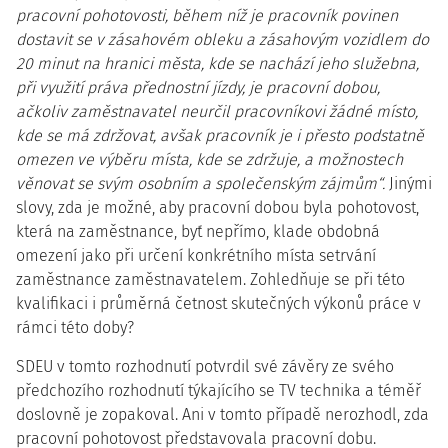
pracovní pohotovosti, během níž je pracovník povinen
dostavit se v zásahovém obleku a zásahovým vozidlem do
20 minut na hranici města, kde se nachází jeho služebna,
při využití práva přednostní jízdy, je pracovní dobou,
ačkoliv zaměstnavatel neurčil pracovníkovi žádné místo,
kde se má zdržovat, avšak pracovník je i přesto podstatně
omezen ve výběru místa, kde se zdržuje, a možnostech
věnovat se svým osobním a společenským zájmům“.
Jinými
slovy, zda je možné, aby pracovní dobou byla pohotovost,
která na zaměstnance, byť nepřímo, klade obdobná
omezení jako při určení konkrétního místa setrvání
zaměstnance zaměstnavatelem. Zohledňuje se při této
kvalifikaci i průměrná četnost skutečných výkonů práce v
rámci této doby?
SDEU v tomto rozhodnutí potvrdil své závěry ze svého
předchozího rozhodnutí týkajícího se TV technika a téměř
doslovně je zopakoval. Ani v tomto případě nerozhodl, zda
pracovní pohotovost představovala pracovní dobu.