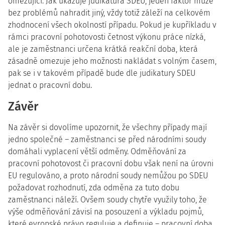
omezující. Jak ukazuje judikatura SDEU, jeden faktor může
bez problémů nahradit jiný, vždy totiž záleží na celkovém
zhodnocení všech okolností případu. Pokud je kupříkladu v
rámci pracovní pohotovosti četnost výkonu práce nízká,
ale je zaměstnanci určena krátká reakční doba, která
zásadně omezuje jeho možnosti nakládat s volným časem,
pak se i v takovém případě bude dle judikatury SDEU
jednat o pracovní dobu.
Závěr
Na závěr si dovolíme upozornit, že všechny případy mají
jedno společné – zaměstnanci se před národními soudy
domáhali vyplacení větší odměny. Odměňování za
pracovní pohotovost či pracovní dobu však není na úrovni
EU regulováno, a proto národní soudy nemůžou po SDEU
požadovat rozhodnutí, zda odměna za tuto dobu
zaměstnanci náleží. Ovšem soudy chytře využily toho, že
výše odměňování závisí na posouzení a výkladu pojmů,
které evropské právo reguluje a definuje – pracovní doba