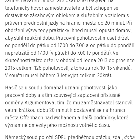
zaměstnavatele. Musel ale okamžitě reagovat na
telefonický hovor zaměstnavatele a být schopen se
dostavit se zásahovým oblekem a služebním vozidlem s
právem přednostní jízdy na hranici města do 20 minut. Při
obdržení výzvy tedy prakticky ihned musel opustit domov,
aby stihl reakční dobu. Pracovní pohotovost musel držet
od pondělí do pátku od 17.00 do 7.00 a od pátku do pondělí
nepřetržitě od 17.00 (v pátek) do 7.00 (v pondělí). Ve
skutečnosti takto držel v období od ledna 2013 do prosince
2015 celkem 126 pohotovostí, z toho za rok 10–15 víkendů.
V součtu musel během 3 let vyjet celkem 20krát.
Hasič se u soudu domáhal uznání pohotovosti jako
pracovní doby a s tím související zaplacení příslušné
odměny. Argumentoval tím, že mu zaměstnavatel stanovil
velmi krátkou dobu 20 minut k dostavení se na hranici
města Offenbach nad Mohanem a další podmínky, které
významně omezily jeho možnosti volného času.
Německý soud položil SDEU předběžnou otázku, zda „
doba