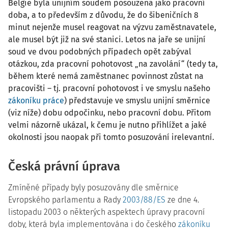
Belgie byla unijním soudem posouzena jako pracovní
doba, a to především z důvodu, že do šibeničních 8
minut nejenže musel reagovat na výzvu zaměstnavatele,
ale musel být již na své stanici. Letos na jaře se unijní
soud ve dvou podobných případech opět zabýval
otázkou, zda pracovní pohotovost „na zavolání“ (tedy ta,
během které nemá zaměstnanec povinnost zůstat na
pracovišti – tj. pracovní pohotovost i ve smyslu našeho
zákoníku práce
) představuje ve smyslu unijní směrnice
(viz níže) dobu odpočinku, nebo pracovní dobu. Přitom
velmi názorně ukázal, k čemu je nutno přihlížet a jaké
okolnosti jsou naopak při tomto posuzování irelevantní.
Česká právní úprava
Zmíněné případy byly posuzovány dle směrnice
Evropského parlamentu a Rady
2003/88/ES
ze dne 4.
listopadu 2003 o některých aspektech úpravy pracovní
doby, která byla implementována i do českého
zákoníku