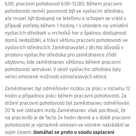
6.00, pracovní pohotovost 6.00–12.00). Během pracovní
pohotovosti neměl povinnost být ve vysílacím středisku,
ale musel být dostupný na telefonu a schopen se vrátit v
případě potřeby během 1 hodiny. I s ohledem na umístění
vysílacích středisek u vrcholků hor a špatnou dostupnost
domů nedojížděl, a trávil většinu pracovní pohotovosti ve
vysílacích střediscích. Zaměstnavatel z těchto důvodů v
prostoru vysílacího střediska pro zaměstnance zřídil
ubytovnu, kde zaměstnanec většinou během pracovní
pohotovosti setrvával. V okolí vysílacího střediska byly
velmi omezené možnosti volnočasových aktivit.
Zaměstnanec byl odměňován mzdou za práci v rozsahu 12
hodin a případnou práci během pracovní pohotovosti. Za
držení pracovní pohotovosti byl zaměstnanec odměňován
20 % své základní mzdy. Zaměstnanec však pociťoval, že
na pracovišti je de facto 24 hodin denně a v době pracovní
pohotovosti je významně omezen ve volném nakládání se
svým časem.
Domáhal se proto u soudu zaplacení