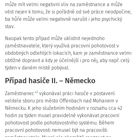
může mít velmi negativní vliv na zaměstnance a může
vést nejen k tomu, že si pořádně od své práce neodpočine,
ba hůře může velmi negativně narušit i jeho psychický
stav.
Naopak tento případ může uklidnit nejednoho
zaměstnavatele, který využívá pracovní pohotovost v
obdobných odlehlých lokacích, kam je zaměstnance velmi
obtížné dopravit a kdy je účelnější i pro něj, aby např. celý
týden v daném místě pobýval.
Případ hasiče II. – Německo
4)
Zaměstnanec
vykonával práci hasiče v postavení
velitele sboru pro město Offenbach nad Mohanem v
Německu. K jeho služebním hodinám v rozsahu cca 42
hodin za týden musel pravidelně vykonávat pracovní
pohotovost podle pohotovostního systému. Během
pracovní pohotovosti nemusel být na pracovišti