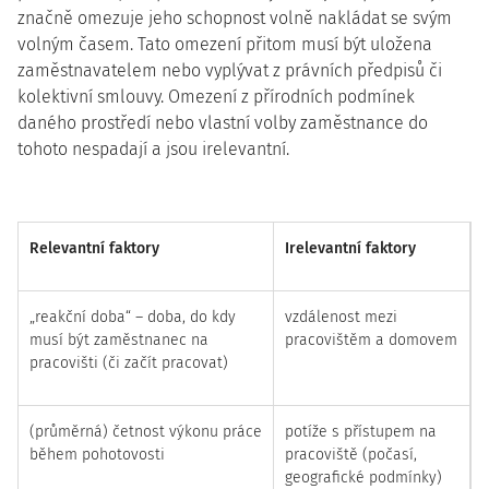
značně omezuje jeho schopnost volně nakládat se svým
volným časem. Tato omezení přitom musí být uložena
zaměstnavatelem nebo vyplývat z právních předpisů či
kolektivní smlouvy. Omezení z přírodních podmínek
daného prostředí nebo vlastní volby zaměstnance do
tohoto nespadají a jsou irelevantní.
Relevantní faktory
Irelevantní faktory
„reakční doba“ – doba, do kdy
vzdálenost mezi
musí být zaměstnanec na
pracovištěm a domovem
pracovišti (či začít pracovat)
(průměrná) četnost výkonu práce
potíže s přístupem na
během pohotovosti
pracoviště (počasí,
geografické podmínky)