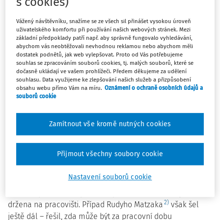
s cookies)
řízení ve věci pana Vorela, během kterého Okresní soud v
Českém Krumlově podal předběžnou otázku k SDEU – v
Vážený návštěvníku, snažíme se ze všech sil přinášet vysokou úroveň
tomto případě se jednalo o lékaře, který držel pracovní
uživatelského komfortu při používání našich webových stránek. Mezi
pohotovost na pracovišti zaměstnavatele – v nemocnici,
základní předpoklady patří např. aby správně fungovalo vyhledávání,
abychom vás neobtěžovali nevhodnou reklamou nebo abychom měli
přičemž SDEU došel k závěru, že podle unijní směrnice
dostatek podnětů, jak web vylepšovat. Proto od Vás potřebujeme
pracovní pohotovost vykonávaná v režimu fyzické
souhlas se zpracováním souborů cookies, tj. malých souborů, které se
1)
dočasně ukládají ve vašem prohlížeči. Předem děkujeme za udělení
přítomnosti na pracovišti je pracovní dobou.
souhlasu. Data využijeme ke zlepšování našich služeb a přizpůsobení
obsahu webu přímo Vám na míru.
Oznámení o ochraně osobních údajů a
Pro zaměstnavatele představuje proto stěžejní inspiraci v
souborů cookie
nastavování pracovní pohotovosti judikatura SDEU, která
se mírou těchto omezení zabývá. Hraniční případy vč.
Zamítnout vše kromě nutných cookies
jednotlivých kritérií relevantních pro posouzení pracovní
pohotovosti jako pracovní doby shrnují následující případy.
Přijmout všechny soubory cookie
Případ hasiče Rudyho – Belgie
Nastavení souborů cookie
Judikatura SDEU už dříve dovozovala, že za pracovní dobu
je nutné považovat i pracovní pohotovost, která byla
2)
držena na pracovišti. Případ Rudyho Matzaka
však šel
ještě dál – řešil, zda může být za pracovní dobu