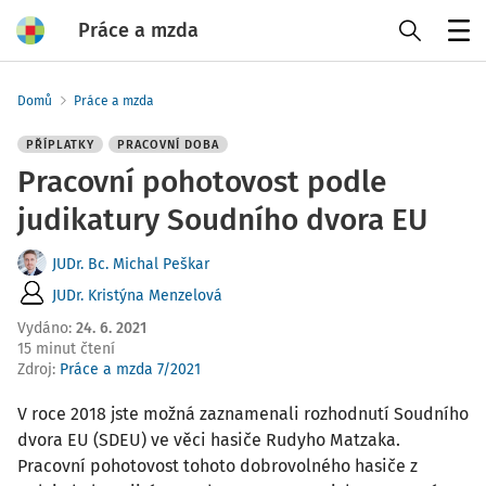
Práce a mzda
Menu
Domů
Práce a mzda
PŘÍPLATKY
PRACOVNÍ DOBA
Pracovní pohotovost podle
judikatury Soudního dvora EU
JUDr. Bc. Michal Peškar
JUDr. Kristýna Menzelová
Vydáno
:
24. 6. 2021
15 minut čtení
Zdroj
:
Práce a mzda 7/2021
V roce 2018 jste možná zaznamenali rozhodnutí Soudního
dvora EU (SDEU) ve věci hasiče Rudyho Matzaka.
Pracovní pohotovost tohoto dobrovolného hasiče z