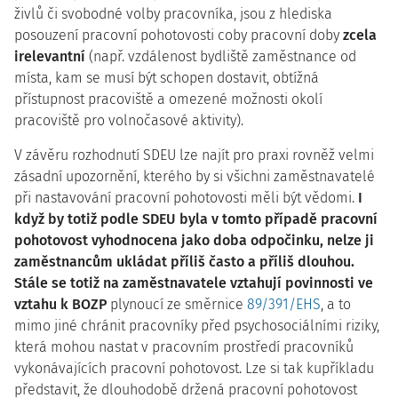
živlů či svobodné volby pracovníka, jsou z hlediska
posouzení pracovní pohotovosti coby pracovní doby
zcela
irelevantní
(např. vzdálenost bydliště zaměstnance od
místa, kam se musí být schopen dostavit, obtížná
přístupnost pracoviště a omezené možnosti okolí
pracoviště pro volnočasové aktivity).
V závěru rozhodnutí SDEU lze najít pro praxi rovněž velmi
zásadní upozornění, kterého by si všichni zaměstnavatelé
při nastavování pracovní pohotovosti měli být vědomi.
I
když by totiž podle SDEU byla v tomto případě pracovní
pohotovost vyhodnocena jako doba odpočinku, nelze ji
zaměstnancům ukládat příliš často a příliš dlouhou.
Stále se totiž na zaměstnavatele vztahují povinnosti ve
vztahu k BOZP
plynoucí ze směrnice
89/391/EHS
, a to
mimo jiné chránit pracovníky před psychosociálními riziky,
která mohou nastat v pracovním prostředí pracovníků
vykonávajících pracovní pohotovost. Lze si tak kupříkladu
představit, že dlouhodobě držená pracovní pohotovost