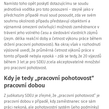
Namísto toho opět poskytl dotazujícímu se soudu
jednotlivá vodítka pro toto posouzení – stejně jako v
předchozím případě musí soud posoudit, zda ve svém
souhrnu okolnosti případu představují objektivní a
významná omezení ovlivňující možnosti zaměstnance v
trávení jeho volného času a sledování vlastních zájmů
(zejm. délka reakční doby a četnost výkonu práce během
držení pracovní pohotovosti). Na okraj však v rozhodnutí
výslovně uvedl, že průměrná četnost výkonů práce v
tomto případě nebyla vysoká – zdá se tedy, že 20 výjezdů
během 3 let je pro SDEU zcela akceptovatelné množství
pro pracovní pohotovost.
Kdy je tedy „pracovní pohotovost“
pracovní dobou
Z judikatury SDEU je zřejmé, že „pracovní pohotovost“ je
pracovní dobou v případě, kdy zaměstnanec sice sám
práci nekoná, ale pohotovostní systém (jeho podmínky)