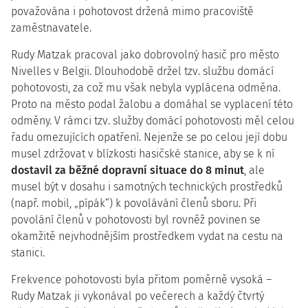
považována i pohotovost držená mimo pracoviště
zaměstnavatele.
Rudy Matzak pracoval jako dobrovolný hasič pro město
Nivelles v Belgii. Dlouhodobě držel tzv. službu domácí
pohotovosti, za což mu však nebyla vyplácena odměna.
Proto na město podal žalobu a domáhal se vyplacení této
odměny. V rámci tzv. služby domácí pohotovosti měl celou
řadu omezujících opatření. Nejenže se po celou její dobu
musel zdržovat v blízkosti hasičské stanice, aby se k ní
dostavil za běžné dopravní situace do 8 minut
, ale
musel být v dosahu i samotných technických prostředků
(např. mobil, „pípák“) k povolávání členů sboru. Při
povolání členů v pohotovosti byl rovněž povinen se
okamžitě nejvhodnějším prostředkem vydat na cestu na
stanici.
Frekvence pohotovosti byla přitom poměrně vysoká –
Rudy Matzak ji vykonával po večerech a každý čtvrtý