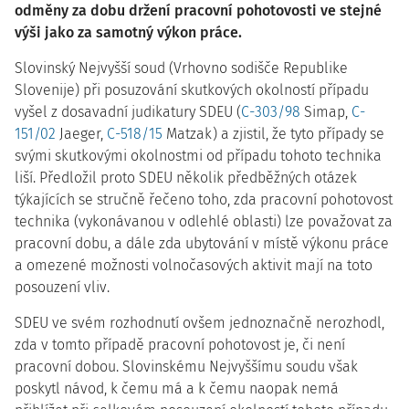
odměny za dobu držení pracovní pohotovosti ve stejné
výši jako za samotný výkon práce.
Slovinský Nejvyšší soud (Vrhovno sodišče Republike
Slovenije) při posuzování skutkových okolností případu
vyšel z dosavadní judikatury SDEU (
C-303/98
Simap,
C-
151/02
Jaeger,
C-518/15
Matzak) a zjistil, že tyto případy se
svými skutkovými okolnostmi od případu tohoto technika
liší. Předložil proto SDEU několik předběžných otázek
týkajících se stručně řečeno toho, zda pracovní pohotovost
technika (vykonávanou v odlehlé oblasti) lze považovat za
pracovní dobu, a dále zda ubytování v místě výkonu práce
a omezené možnosti volnočasových aktivit mají na toto
posouzení vliv.
SDEU ve svém rozhodnutí ovšem jednoznačně nerozhodl,
zda v tomto případě pracovní pohotovost je, či není
pracovní dobou. Slovinskému Nejvyššímu soudu však
poskytl návod, k čemu má a k čemu naopak nemá