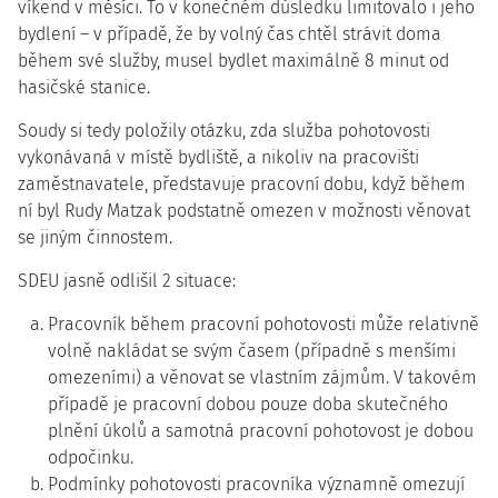
víkend v měsíci. To v konečném důsledku limitovalo i jeho
bydlení – v případě, že by volný čas chtěl strávit doma
během své služby, musel bydlet maximálně 8 minut od
hasičské stanice.
Soudy si tedy položily otázku, zda služba pohotovosti
vykonávaná v místě bydliště, a nikoliv na pracovišti
zaměstnavatele, představuje pracovní dobu, když během
ní byl Rudy Matzak podstatně omezen v možnosti věnovat
se jiným činnostem.
SDEU jasně odlišil 2 situace:
Pracovník během pracovní pohotovosti může relativně
volně nakládat se svým časem (případně s menšími
omezeními) a věnovat se vlastním zájmům. V takovém
případě je pracovní dobou pouze doba skutečného
plnění úkolů a samotná pracovní pohotovost je dobou
odpočinku.
Podmínky pohotovosti pracovníka významně omezují