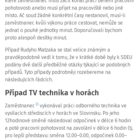
které zaměstnanec musí začít konat práci během pracovní
pohotovosti anebo musí přijet na pracoviště nebo jiné
místo. Ač soud žádné konkrétní časy nestanovil, musí-li
zaměstnanec kvůli výkonu práce cestovat, nemůže se
jednat o pouhé jednotky minut. Doporučovali bychom
proto alespoň desítky minut.
Případ Rudyho Matzaka se stal velice známým a
pravděpodobně vedl k tomu, že v krátké době byly k SDEU
podány dvě další předběžné otázky týkající se podobných
případů. Tyto případy podrobněji rozebereme na
následujících řádcích.
Případ TV technika v horách
3)
Zaměstnanec
vykonával práci odborného technika ve
vysílacích střediscích v horách ve Slovinsku. Po jeho
12hodinové směně následoval odpočinek v délce 6 hodin
a poté pracovní pohotovost na zavolání v délce 6 hodin (tj.
pro lepší představu: směna 12.00–0.00, odpočinek 0.00–