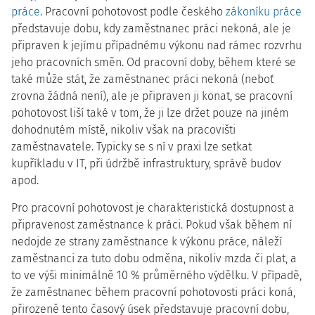
práce
. Pracovní pohotovost podle českého
zákoníku práce
představuje dobu, kdy zaměstnanec práci nekoná, ale je
připraven k jejímu případnému výkonu nad rámec rozvrhu
jeho pracovních směn. Od pracovní doby, během které se
také může stát, že zaměstnanec práci nekoná (neboť
zrovna žádná není), ale je připraven ji konat, se pracovní
pohotovost liší také v tom, že ji lze držet pouze na jiném
dohodnutém místě, nikoliv však na pracovišti
zaměstnavatele. Typicky se s ní v praxi lze setkat
kupříkladu v IT, při údržbě infrastruktury, správě budov
apod.
Pro pracovní pohotovost je charakteristická dostupnost a
připravenost zaměstnance k práci. Pokud však během ní
nedojde ze strany zaměstnance k výkonu práce, náleží
zaměstnanci za tuto dobu odměna, nikoliv mzda či plat, a
to ve výši minimálně 10 % průměrného výdělku. V případě,
že zaměstnanec během pracovní pohotovosti práci koná,
přirozeně tento časový úsek představuje pracovní dobu,