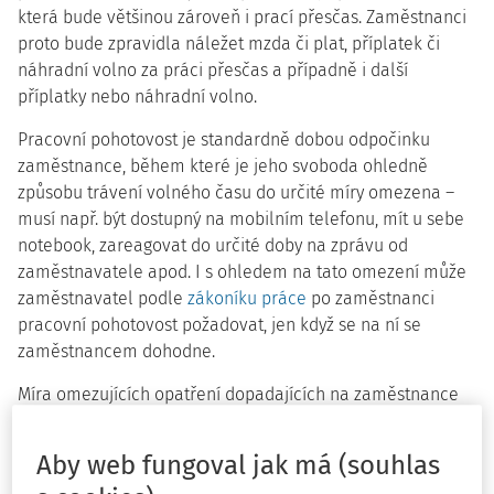
která bude většinou zároveň i prací přesčas. Zaměstnanci
proto bude zpravidla náležet mzda či plat, příplatek či
náhradní volno za práci přesčas a případně i další
příplatky nebo náhradní volno.
Pracovní pohotovost je standardně dobou odpočinku
zaměstnance, během které je jeho svoboda ohledně
způsobu trávení volného času do určité míry omezena –
musí např. být dostupný na mobilním telefonu, mít u sebe
notebook, zareagovat do určité doby na zprávu od
zaměstnavatele apod. I s ohledem na tato omezení může
zaměstnavatel podle
zákoníku práce
po zaměstnanci
pracovní pohotovost požadovat, jen když se na ní se
zaměstnancem dohodne.
Míra omezujících opatření dopadajících na zaměstnance
během pracovní pohotovosti a s tím související posouzení
pracovní doby zatím není českými soudy dostatečně
Aby web fungoval jak má (souhlas
podrobně řešena. Jednou z několika výjimek představuje