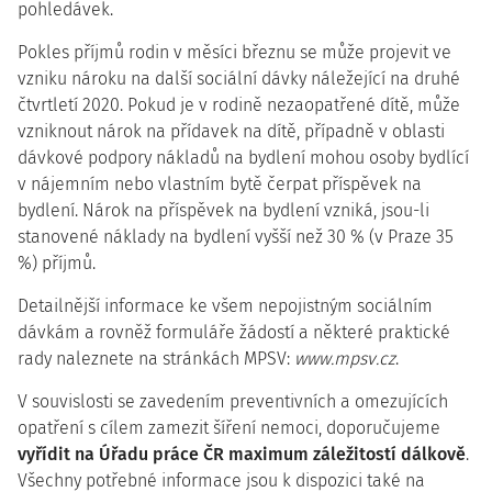
pohledávek.
Pokles příjmů rodin v měsíci březnu se může projevit ve
vzniku nároku na další sociální dávky náležející na druhé
čtvrtletí 2020. Pokud je v rodině nezaopatřené dítě, může
vzniknout nárok na přídavek na dítě, případně v oblasti
dávkové podpory nákladů na bydlení mohou osoby bydlící
v nájemním nebo vlastním bytě čerpat příspěvek na
bydlení. Nárok na příspěvek na bydlení vzniká, jsou-li
stanovené náklady na bydlení vyšší než 30 % (v Praze 35
%) příjmů.
Detailnější informace ke všem nepojistným sociálním
dávkám a rovněž formuláře žádostí a některé praktické
rady naleznete na stránkách MPSV:
www.mpsv.cz
.
V souvislosti se zavedením preventivních a omezujících
opatření s cílem zamezit šíření nemoci, doporučujeme
vyřídit na Úřadu práce ČR maximum záležitostí dálkově
.
Všechny potřebné informace jsou k dispozici také na