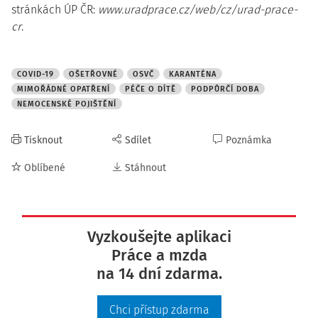
stránkách ÚP ČR:
www.uradprace.cz/web/cz/urad-prace-
cr
.
COVID-19
OŠETŘOVNÉ
OSVČ
KARANTÉNA
MIMOŘÁDNÉ OPATŘENÍ
PÉČE O DÍTĚ
PODPŮRČÍ DOBA
NEMOCENSKÉ POJIŠTĚNÍ
Tisknout
Sdílet
Poznámka
Oblíbené
Stáhnout
Vyzkoušejte aplikaci
Práce a mzda
na 14 dní zdarma.
Chci přístup zdarma