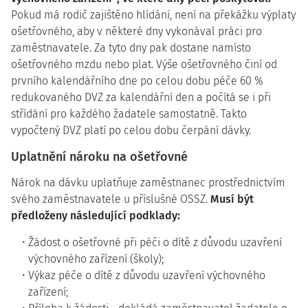
Pokud má rodič zajištěno hlídání, není na překážku výplaty
ošetřovného, aby v některé dny vykonával práci pro
zaměstnavatele. Za tyto dny pak dostane namísto
ošetřovného mzdu nebo plat. Výše ošetřovného činí od
prvního kalendářního dne po celou dobu péče 60 %
redukovaného DVZ za kalendářní den a počítá se i při
střídání pro každého žadatele samostatně. Takto
vypočtený DVZ platí po celou dobu čerpání dávky.
Uplatnění nároku na ošetřovné
Nárok na dávku uplatňuje zaměstnanec prostřednictvím
svého zaměstnavatele u příslušné OSSZ.
Musí být
předloženy následující podklady:
Žádost o ošetřovné při péči o dítě z důvodu uzavření
výchovného zařízení (školy);
Výkaz péče o dítě z důvodu uzavření výchovného
zařízení;