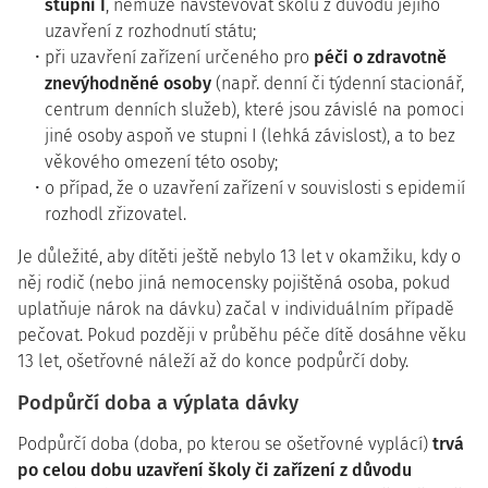
stupni I
, nemůže navštěvovat školu z důvodu jejího
uzavření z rozhodnutí státu;
při uzavření zařízení určeného pro
péči o zdravotně
znevýhodněné osoby
(např. denní či týdenní stacionář,
centrum denních služeb), které jsou závislé na pomoci
jiné osoby aspoň ve stupni I (lehká závislost), a to bez
věkového omezení této osoby;
o případ, že o uzavření zařízení v souvislosti s epidemií
rozhodl zřizovatel.
Je důležité, aby dítěti ještě nebylo 13 let v okamžiku, kdy o
něj rodič (nebo jiná nemocensky pojištěná osoba, pokud
uplatňuje nárok na dávku) začal v individuálním případě
pečovat. Pokud později v průběhu péče dítě dosáhne věku
13 let, ošetřovné náleží až do konce podpůrčí doby.
Podpůrčí doba a výplata dávky
Podpůrčí doba (doba, po kterou se ošetřovné vyplácí)
trvá
po celou dobu uzavření školy či zařízení z důvodu