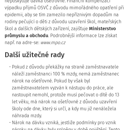
neposkytuje dávka ošetřovné. Finanční kompenzaci
výpadku příjmů OSVČ z důvodu mimořádného opatření při
epidemii, aby se tím zamezilo nepříznivým dopadům na
rodiny pečující o děti z důvodu uzavření škol, mateřských
škol a dalších dětských zařízení, zajišťuje
Ministerstvo
průmyslu a obchodu
. Podrobnější informace lze získat
např. na adre-se:
www.mpo.cz
Další užitečné rady
Pokud z důvodu překážky na straně zaměstnavatele
náleží zaměstnanci 100 % mzdy, nemá zaměstnanec
nárok na ošetřovné. Pokud by však byl
zaměstnavatelem vyzván k nástupu do práce, ale
nastoupit nemohl, protože musí pečovat o dítě do 13
let věku, má nárok na ošetřovné z důvodu uzavření
školy ode dne, který si určí, a kdy mu již nenáležela
náhrada mzdy.
Nárok na dávku vzniká, jestliže podmínky pro vznik
nároku na dávku byly splněny v době pojištění. Tento