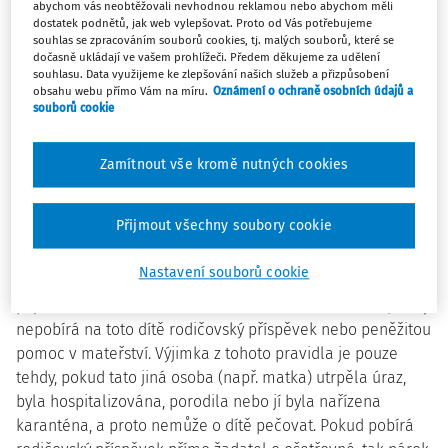
abychom vás neobtěžovali nevhodnou reklamou nebo abychom měli
dostatek podnětů, jak web vylepšovat. Proto od Vás potřebujeme
Rodič nebo jiná pečující osoba musí být jako zaměstnanec
souhlas se zpracováním souborů cookies, tj. malých souborů, které se
účasten nemocenského pojištění. Pokud bude o dítě
dočasně ukládají ve vašem prohlížeči. Předem děkujeme za udělení
pečovat někdo jiný než jeho rodič (např. babička, teta), je
souhlasu. Data využijeme ke zlepšování našich služeb a přizpůsobení
obsahu webu přímo Vám na míru.
Oznámení o ochraně osobních údajů a
podmínkou nároku, že s dítětem žije ve společné
souborů cookie
domácnosti. Bude-li o dítě pečovat rodič, podmínka soužití
v domácnosti v případě péče o dítě mladší 10 let nemusí
Zamítnout vše kromě nutných cookies
být splněna.
Nárok však nemůže vzniknout zaměstnancům, kteří mají
Přijmout všechny soubory cookie
uzavřenu dohodu o pracovní činnosti nebo dohodu o
provedení práce, a osobám samostatně výdělečně činným,
Nastavení souborů cookie
i když jsou přihlášené k dobrovolnému nemocenskému
pojištění. Rovněž nemá nárok na ošetřovné ten rodič, který
nepobírá na toto dítě rodičovský příspěvek nebo peněžitou
pomoc v mateřství. Výjimka z tohoto pravidla je pouze
tehdy, pokud tato jiná osoba (např. matka) utrpěla úraz,
byla hospitalizována, porodila nebo jí byla nařízena
karanténa, a proto nemůže o dítě pečovat. Pokud pobírá