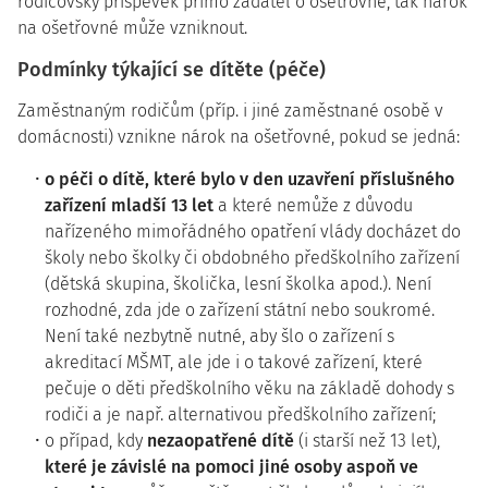
rodičovský příspěvek přímo žadatel o ošetřovné, tak nárok
na ošetřovné může vzniknout.
Podmínky týkající se dítěte (péče)
Zaměstnaným rodičům (příp. i jiné zaměstnané osobě v
domácnosti) vznikne nárok na ošetřovné, pokud se jedná:
o péči o dítě, které bylo v den uzavření příslušného
zařízení mladší 13 let
a které nemůže z důvodu
nařízeného mimořádného opatření vlády docházet do
školy nebo školky či obdobného předškolního zařízení
(dětská skupina, školička, lesní školka apod.). Není
rozhodné, zda jde o zařízení státní nebo soukromé.
Není také nezbytně nutné, aby šlo o zařízení s
akreditací MŠMT, ale jde i o takové zařízení, které
pečuje o děti předškolního věku na základě dohody s
rodiči a je např. alternativou předškolního zařízení;
o případ, kdy
nezaopatřené dítě
(i starší než 13 let),
které je závislé na pomoci jiné osoby aspoň ve