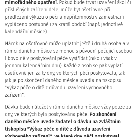
mimořádného opatření
. Pokud bude trvat uzavření škol či
příslušných zařízení déle, může být ošetřovné při
předložení výkazu o péči a nepřítomnosti v zaměstnání
vypláceno postupně i za kratší období (např. jednotlivé
kalendářní měsíce).
Nárok na ošetřovné může uplatnit ještě i druhá osoba a v
rámci daného měsíce se mohou s původní pečující osobou
libovolně v poskytování péče vystřídat (nikoli však v
jednom kalendářním dnu). Každé z osob se pak vyplatí
ošetřovné jen za ty dny, ve kterých péči poskytovala, tak
jak je po skončení daného měsíce uvedla na tiskopisu
"Výkaz péče o dítě z důvodu uzavření výchovného
zařízení".
Dávka bude náležet v rámci daného měsíce vždy pouze za
dny, ve kterých byla poskytována péče.
Po skončení
daného měsíce uvede žadatel o dávku na zvláštním
tiskopisu "Výkaz péče o dítě z důvodu uzavření
výchovného zařízení", ve které dny péči poskytoval.