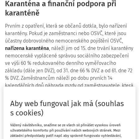
Karanténa a finanční podpora při
karanténě
Prvním z opatření, která se občanů dotkla, bylo nařízení
karantény. Pokud je zaměstnanci nebo OSVČ, které jsou
účastny dobrovolného nemocenského pojištění OSVČ,
nařízena karanténa
, náleží jim od 15. dne trvání karantény
nemocenské vyplácené správou sociálního zabezpečení
ve výši 60 % redukovaného denního vyměřovacího
základu (dále jen DVZ), od 31. dne 66 % DVZ a od 61. dne 72
% DVZ. Zaměstnancům náleží po dobu prvních 14
kalendářních dnů náhrada mzdy od zaměstnavatele, která
je vyplacena za pracovní dny (resp. za dny, na které byly
plánované směny).
Aby web fungoval jak má (souhlas
s cookies)
Ošetřovné po dobu mimořádných
opatření
Vážený návštěvníku, snažíme se ze všech sil přinášet vysokou úroveň
uživatelského komfortu při používání našich webových stránek. Mezi
Podmínky vzniku nároku na ošetřovné u žadatele
základní předpoklady patří např. aby správně fungovalo vyhledávání,