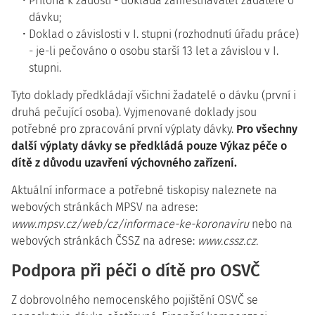
Příloha k žádosti - dokládá zaměstnavatel žadatele o
dávku;
Doklad o závislosti v I. stupni (rozhodnutí úřadu práce)
- je-li pečováno o osobu starší 13 let a závislou v I.
stupni.
Tyto doklady předkládají všichni žadatelé o dávku (první i
druhá pečující osoba). Vyjmenované doklady jsou
potřebné pro zpracování první výplaty dávky.
Pro všechny
další výplaty dávky se předkládá pouze Výkaz péče o
dítě z důvodu uzavření výchovného zařízení.
Aktuální informace a potřebné tiskopisy naleznete na
webových stránkách MPSV na adrese:
www.mpsv.cz/web/cz/informace-ke-koronaviru
nebo na
webových stránkách ČSSZ na adrese:
www.cssz.cz.
Podpora při péči o dítě pro OSVČ
Z dobrovolného nemocenského pojištění OSVČ se