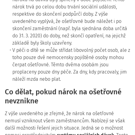
nárok trvá po celou dobu trvání sociální události,
respektive do skončení podpůrčí doby. Z výše
uvedeného vyplývá, že ošetřovné bude náležet i po
skončení zaměstnání (např. byla sjednána doba určitá
do 31. 3. 2020) do doby, než skončí opatření, na jejichž
základě byly školy uzavřeny.
V péči o dítě se může střídat libovolný počet osob, ale z
toho pouze dvě nemocensky pojištěné osoby mohou
čerpat ošetřovné. Těmto dvěma osobám jsou
proplaceny pouze dny péče. Za dny, kdy pracovaly, jim
náleží mzda nebo plat.
Co dělat, pokud nárok na ošetřovné
nevznikne
Z výše uvedeného je zřejmé, že nárok na ošetřovné
nemusí vzniknout všem zaměstnancům. Nabízejí se však
další možnosti řešení jejich situace. Jedná se o možnost