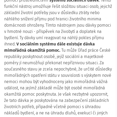
pomoci prostřednictvím
systému sociálních dávek
. Tento
funkční nástroj umožňuje řešit složitou situaci osob, jejichž
základní životní potřeby jsou v důsledku ztráty nebo
náhlého snížení příjmu pod hranici životního minima
domácnosti ohroženy. Tímto nástrojem jsou dávky pomoci
v hmotné nouzi - příspěvek na živobytí a doplatek na
bydlení. Ty dávky umí reagovat na náhlý pokles příjmu
ihned.
V sociálním systému dále existuje dávka
mimořádná okamžitá pomoc.
Tu může Úřad práce České
republiky poskytnout osobě, jejíž sociální a majetkové
poměry jí neumožňují překonat nepříznivou situaci. Za
současného stavu je zcela nepochybné, že určité důsledky
mimořádných opatření státu v souvislosti s výskytem nové
nemoci mohou být vyhodnoceny jako mimořádná vážná
událost, na jejímž základě může být osobě mimořádná
okamžitá pomoc poskytnuta. Je však nezbytné upozornit,
že tato dávka je poskytována na zabezpečení základních
životních potřeb, případně včetně pomoci s úhradou
nákladů bydlení, a ne na úhradu dluhů, exekucí či jiných