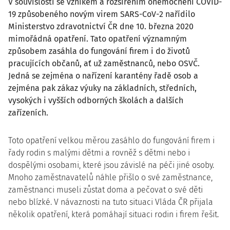
V souvislosti se vznikem a rozšířením onemocnění COVID-
19 způsobeného novým virem SARS-CoV-2 nařídilo
Ministerstvo zdravotnictví ČR dne 10. března 2020
mimořádná opatření. Tato opatření významným
způsobem zasáhla do fungování firem i do životů
pracujících občanů, ať už zaměstnanců, nebo OSVČ.
Jedná se zejména o nařízení karantény řadě osob a
zejména pak zákaz výuky na základních, středních,
vysokých i vyšších odborných školách a dalších
zařízeních.
Toto opatření velkou měrou zasáhlo do fungování firem i
řady rodin s malými dětmi a rovněž s dětmi nebo i
dospělými osobami, které jsou závislé na péči jiné osoby.
Mnoho zaměstnavatelů náhle přišlo o své zaměstnance,
zaměstnanci museli zůstat doma a pečovat o své děti
nebo blízké. V návaznosti na tuto situaci Vláda ČR přijala
několik opatření, která pomáhají situaci rodin i firem řešit.