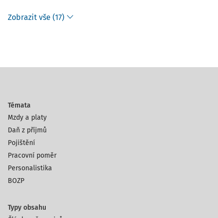
Zobrazit vše (17)
Témata
Mzdy a platy
Daň z příjmů
Pojištění
Pracovní poměr
Personalistika
BOZP
Typy obsahu