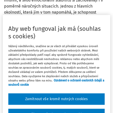
imunní, a svou emocionální stabilitu si zachovávají i v
poměrně náročných situacích. Jednou z hlavních
okolností, která jim v tom napomáhá, je schopnost
využívat, vědomě nebo nevědomě, tzv. copingové
strategie, tedy individuální psychologické metody
Aby web fungoval jak má (souhlas
zvládání stresu. Článek se zaměřuje na to, na čem jsou
s cookies)
tyto strategie založeny, jak fungují, jaké jsou jejich hlavní
typy a techniky a jak jich lze v každodenním životě
Vážený návštěvníku, snažíme se ze všech sil přinášet vysokou úroveň
využít.
uživatelského komfortu při používání našich webových stránek. Mezi
základní předpoklady patří např. aby správně fungovalo vyhledávání,
abychom vás neobtěžovali nevhodnou reklamou nebo abychom měli
Snaha posilovat svou mysl je v moderní společnosti stejně
dostatek podnětů, jak web vylepšovat. Proto od Vás potřebujeme
souhlas se zpracováním souborů cookies, tj. malých souborů, které se
důležitá jako snaha posilovat své tělo (a někdy dokonce
dočasně ukládají ve vašem prohlížeči. Předem děkujeme za udělení
možná ještě o trochu důležitější), a důležitou součástí
souhlasu. Data využijeme ke zlepšování našich služeb a přizpůsobení
obsahu webu přímo Vám na míru.
Oznámení o ochraně osobních údajů a
metod sloužících tomuto cíli jsou postupy, které nám
souborů cookie
pomáhají zvládat stres. Jde o metody označované jako
copingové strategie a jejich využívání lze chápat jako
Zamítnout vše kromě nutných cookies
specifickou osobní dovednost.
Označení těchto mentálních technik pochází z anglického