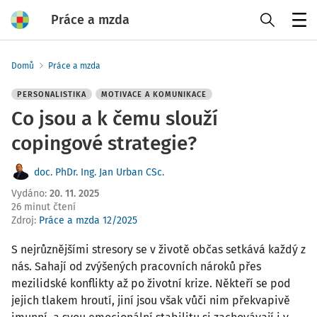
Práce a mzda
Menu
Domů
Práce a mzda
PERSONALISTIKA
MOTIVACE A KOMUNIKACE
Co jsou a k čemu slouží
copingové strategie?
doc. PhDr. Ing. Jan Urban CSc.
Vydáno
:
20. 11. 2025
26 minut čtení
Zdroj
:
Práce a mzda 12/2025
S nejrůznějšími stresory se v životě občas setkává každý z
nás. Sahají od zvýšených pracovních nároků přes
mezilidské konflikty až po životní krize. Někteří se pod
jejich tlakem hroutí, jiní jsou však vůči nim překvapivě