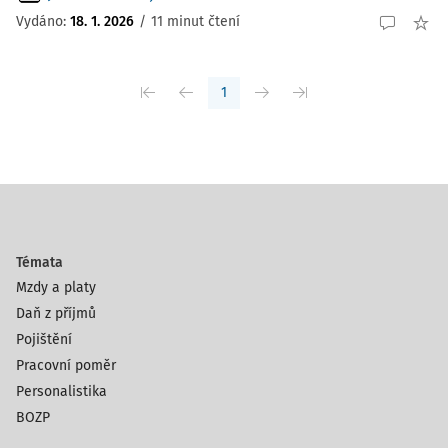
Vydáno:
18. 1. 2026
/
11 minut čtení
1
Témata
Mzdy a platy
Daň z příjmů
Pojištění
Pracovní poměr
Personalistika
BOZP