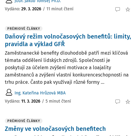
JUDr. Jakub Tomšej Ph.D.
Vydáno:
29. 3. 2026
/
11 minut čtení
PRÉMIOVÉ ČLÁNKY
Daňový režim volnočasových benefitů: limity,
pravidla a výklad GFŘ
Zaměstnanecké benefity dlouhodobě patří mezi klíčová
témata oddělení lidských zdrojů. Společnosti je
poskytují za účelem zvýšení motivace a loajality
zaměstnanců a zvýšení vlastní konkurenceschopnosti na
trhu práce. Často pak využívají různé formy ...
Ing. Kateřina Hrůzová MBA
Vydáno:
11. 3. 2026
/
5 minut čtení
PRÉMIOVÉ ČLÁNKY
Změny ve volnočasových benefitech