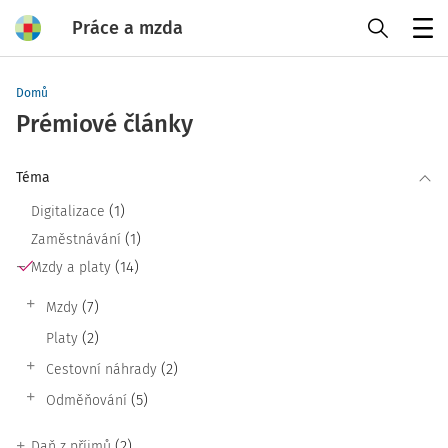
Práce a mzda
Menu
Domů
Prémiové články
Téma
(1)
Digitalizace
(1)
Zaměstnávání
(14)
Mzdy a platy
(7)
Mzdy
(2)
Platy
(2)
Cestovní náhrady
(5)
Odměňování
(2)
Daň z příjmů