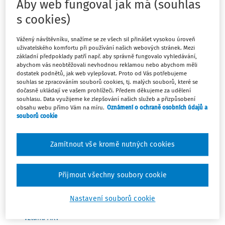
důkazním břemenem zaměstnance v diskriminačních
Aby web fungoval jak má (souhlas
sporech o odměňování. Vyjasnil především, jak konkrétní
s cookies)
musí být tvrzení zaměstnance při označování
srovnatelných kolegů — a kde končí jeho důkazní ...
Vážený návštěvníku, snažíme se ze všech sil přinášet vysokou úroveň
uživatelského komfortu při používání našich webových stránek. Mezi
Ráchel Kouklíková
,
Mgr. Jakub Málek
základní předpoklady patří např. aby správně fungovalo vyhledávání,
abychom vás neobtěžovali nevhodnou reklamou nebo abychom měli
Vydáno:
4. 6. 2026
/
4 minuty čtení
dostatek podnětů, jak web vylepšovat. Proto od Vás potřebujeme
souhlas se zpracováním souborů cookies, tj. malých souborů, které se
dočasně ukládají ve vašem prohlížeči. Předem děkujeme za udělení
souhlasu. Data využijeme ke zlepšování našich služeb a přizpůsobení
PRÉMIOVÉ ČLÁNKY
STANOVISKA AKV
obsahu webu přímo Vám na míru.
Oznámení o ochraně osobních údajů a
AKV XXXIX/13 Kolize ujednání v kolektivní
souborů cookie
smlouvě s předpisy o odměňování platem
Výkladové stanovisko AKV XXXIX./13. Kolize ujednání v
Zamítnout vše kromě nutných cookies
kolektivní smlouvě s předpisy o odměňování platem
přijaté na jednání Kolegia expertů v Mladé Boleslavi v
Přijmout všechny soubory cookie
březnu 2026
JUDr. Petr Bukovjan
,
JUDr. Bc. Michal Peškar
,
Asociace
Nastavení souborů cookie
pro rozvoj kolektivního vyjednávání a pracovních
vztahů AKV