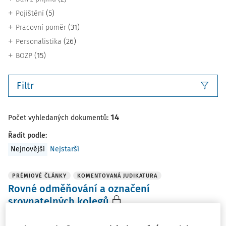
(5)
Pojištění
(31)
Pracovní poměr
(26)
Personalistika
(15)
BOZP
Filtr
14
Počet vyhledaných dokumentů:
Řadit podle
:
Nejnovější
Nejstarší
PRÉMIOVÉ ČLÁNKY
KOMENTOVANÁ JUDIKATURA
Rovné odměňování a označení
srovnatelných kolegů
Nejvyšší soud se v tomto rozhodnutí detailně zabýval