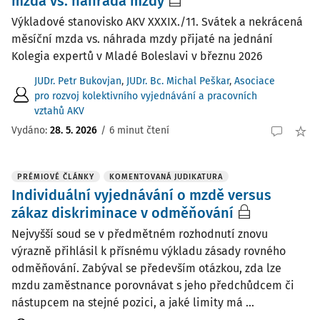
mzda vs. náhrada mzdy
Výkladové stanovisko AKV XXXIX./11. Svátek a nekrácená
měsíční mzda vs. náhrada mzdy přijaté na jednání
Kolegia expertů v Mladé Boleslavi v březnu 2026
JUDr. Petr Bukovjan
,
JUDr. Bc. Michal Peškar
,
Asociace
pro rozvoj kolektivního vyjednávání a pracovních
vztahů AKV
Vydáno:
28. 5. 2026
/
6 minut čtení
PRÉMIOVÉ ČLÁNKY
KOMENTOVANÁ JUDIKATURA
Individuální vyjednávání o mzdě versus
zákaz diskriminace v odměňování
Nejvyšší soud se v předmětném rozhodnutí znovu
výrazně přihlásil k přísnému výkladu zásady rovného
odměňování. Zabýval se především otázkou, zda lze
mzdu zaměstnance porovnávat s jeho předchůdcem či
nástupcem na stejné pozici, a jaké limity má ...