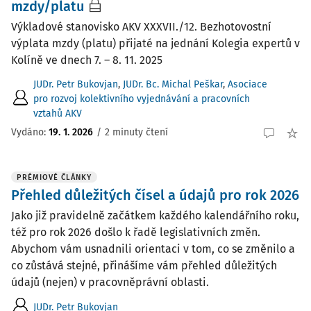
mzdy/platu
Výkladové stanovisko AKV XXXVII./12. Bezhotovostní
výplata mzdy (platu) přijaté na jednání Kolegia expertů v
Kolíně ve dnech 7. – 8. 11. 2025
JUDr. Petr Bukovjan
,
JUDr. Bc. Michal Peškar
,
Asociace
pro rozvoj kolektivního vyjednávání a pracovních
vztahů AKV
Vydáno:
19. 1. 2026
/
2 minuty čtení
PRÉMIOVÉ ČLÁNKY
Přehled důležitých čísel a údajů pro rok 2026
Jako již pravidelně začátkem každého kalendářního roku,
též pro rok 2026 došlo k řadě legislativních změn.
Abychom vám usnadnili orientaci v tom, co se změnilo a
co zůstává stejné, přinášíme vám přehled důležitých
údajů (nejen) v pracovněprávní oblasti.
JUDr. Petr Bukovjan