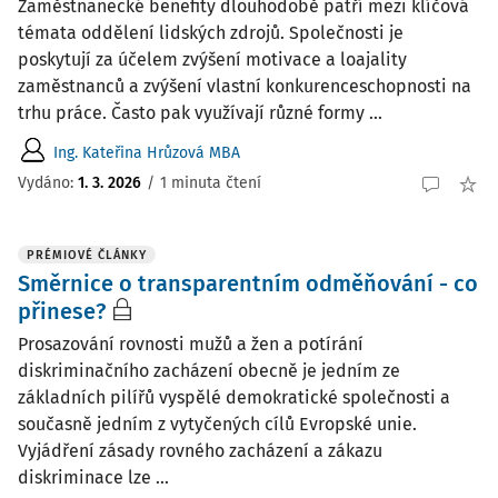
Zaměstnanecké benefity dlouhodobě patří mezi klíčová
témata oddělení lidských zdrojů. Společnosti je
poskytují za účelem zvýšení motivace a loajality
zaměstnanců a zvýšení vlastní konkurenceschopnosti na
trhu práce. Často pak využívají různé formy ...
Ing. Kateřina Hrůzová MBA
Vydáno:
1. 3. 2026
/
1 minuta čtení
PRÉMIOVÉ ČLÁNKY
Směrnice o transparentním odměňování - co
přinese?
Prosazování rovnosti mužů a žen a potírání
diskriminačního zacházení obecně je jedním ze
základních pilířů vyspělé demokratické společnosti a
současně jedním z vytyčených cílů Evropské unie.
Vyjádření zásady rovného zacházení a zákazu
diskriminace lze ...