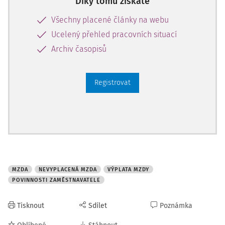
Díky tomu získáte
celkového maximálního rozsahu práce pře
Všechny placené články na webu
Ucelený přehled pracovních situací
Archiv časopisů
Registrovat
MZDA
NEVYPLACENÁ MZDA
VÝPLATA MZDY
POVINNOSTI ZAMĚSTNAVATELE
Tisknout
Sdílet
Poznámka