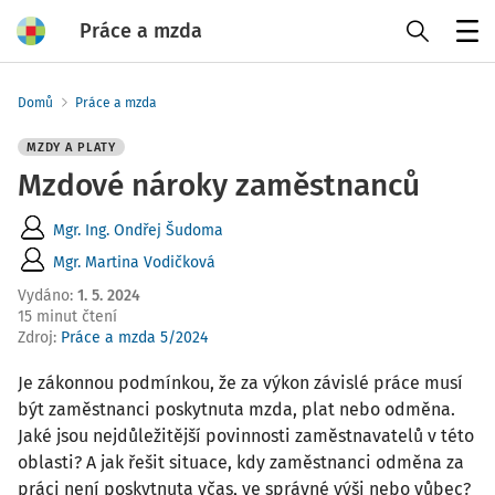
Práce a mzda
Menu
Domů
Práce a mzda
MZDY A PLATY
Mzdové nároky zaměstnanců
Mgr. Ing. Ondřej Šudoma
Mgr. Martina Vodičková
Vydáno
:
1. 5. 2024
15 minut čtení
Zdroj
:
Práce a mzda 5/2024
Je zákonnou podmínkou, že za výkon závislé práce musí
být zaměstnanci poskytnuta mzda, plat nebo odměna.
Jaké jsou nejdůležitější povinnosti zaměstnavatelů v této
oblasti? A jak řešit situace, kdy zaměstnanci odměna za
práci není poskytnuta včas, ve správné výši nebo vůbec?