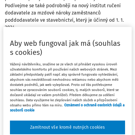
Podívejme se také podrobněji na nový institut ručení
dodavatele za mzdové nároky zaměstnanců
poddodavatele ve stavebnictví, který je účinný od 1. 1.
2024.
Aby web fungoval jak má (souhlas
Za vykonanou práci přísluší zaměstnanci mzda, plat nebo
s cookies)
odměna z dohody za podmínek stanovených zákonem č.
262/2006 Sb.
, zákoník práce (dále jen „
ZP
“), nestanoví-li
Vážený návštěvníku, snažíme se ze všech sil přinášet vysokou úroveň
tento zákon nebo zvláštní právní předpis jinak. Plat náleží
uživatelského komfortu při používání našich webových stránek. Mezi
zaměstnanci zaměstnavatele, který je uveden v
§ 109 odst.
základní předpoklady patří např. aby správně fungovalo vyhledávání,
abychom vás neobtěžovali nevhodnou reklamou nebo abychom měli
3 ZP
, tj. například stát, územní samosprávný celek nebo
dostatek podnětů, jak web vylepšovat. Proto od Vás potřebujeme
státní fond. Odměna z dohody náleží zaměstnancům
souhlas se zpracováním souborů cookies, tj. malých souborů, které se
dočasně ukládají ve vašem prohlížeči. Předem děkujeme za udělení
pracujícím na základě dohody o provedení práce nebo
souhlasu. Data využijeme ke zlepšování našich služeb a přizpůsobení
dohody o pracovní činnosti. Zaměstnancům v pracovním
obsahu webu přímo Vám na míru.
Oznámení o ochraně osobních údajů a
souborů cookie
poměru v tzv. soukromé sféře náleží mzda, jíž se budeme
dále zabývat.
Zamítnout vše kromě nutných cookies
Nejdůležitější povinnosti