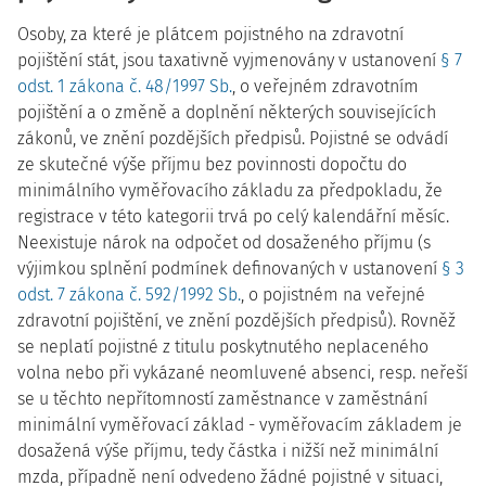
Osoby, za které je plátcem pojistného na zdravotní
pojištění stát, jsou taxativně vyjmenovány v ustanovení
§ 7
odst. 1 zákona č. 48/1997 Sb.
, o veřejném zdravotním
pojištění a o změně a doplnění některých souvisejících
zákonů, ve znění pozdějších předpisů. Pojistné se odvádí
ze skutečné výše příjmu bez povinnosti dopočtu do
minimálního vyměřovacího základu za předpokladu, že
registrace v této kategorii trvá po celý kalendářní měsíc.
Neexistuje nárok na odpočet od dosaženého příjmu (s
výjimkou splnění podmínek definovaných v ustanovení
§ 3
odst. 7 zákona č. 592/1992 Sb.
, o pojistném na veřejné
zdravotní pojištění, ve znění pozdějších předpisů). Rovněž
se neplatí pojistné z titulu poskytnutého neplaceného
volna nebo při vykázané neomluvené absenci, resp. neřeší
se u těchto nepřítomností zaměstnance v zaměstnání
minimální vyměřovací základ - vyměřovacím základem je
dosažená výše příjmu, tedy částka i nižší než minimální
mzda, případně není odvedeno žádné pojistné v situaci,