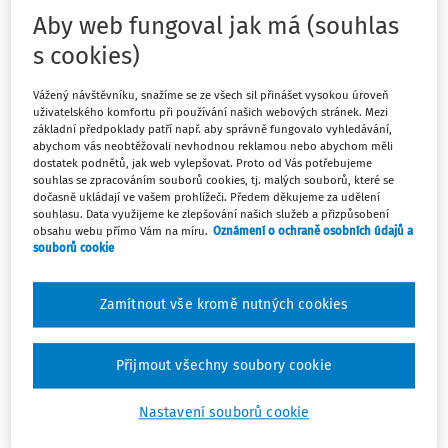
(14 600 - 12 000) x 0,135 = 351 Kč.
Aby web fungoval jak má (souhlas
Zaměstnavatel odvede celkové pojistné ve výši 0,135
s cookies)
x 14 600 = 1 971 Kč.
Vážený návštěvníku, snažíme se ze všech sil přinášet vysokou úroveň
Zaměstnanci strhne z platu 1/3 pojistného ze
uživatelského komfortu při používání našich webových stránek. Mezi
základní předpoklady patří např. aby správně fungovalo vyhledávání,
skutečně dosaženého příjmu:
abychom vás neobtěžovali nevhodnou reklamou nebo abychom měli
dostatek podnětů, jak web vylepšovat. Proto od Vás potřebujeme
(12 000 x 0,135) : 3 = 540 Kč,
souhlas se zpracováním souborů cookies, tj. malých souborů, které se
dočasně ukládají ve vašem prohlížeči. Předem děkujeme za udělení
a dále výše uvedený doplatek pojistného, tedy
souhlasu. Data využijeme ke zlepšování našich služeb a přizpůsobení
obsahu webu přímo Vám na míru.
Oznámení o ochraně osobních údajů a
celkem: 540 + 351 = 891 Kč.
souborů cookie
Ze svých prostředků pak zaplatí zaměstnavatel: 1 971
- 891 = 1 080 Kč.
Zamítnout vše kromě nutných cookies
Dopočet a doplatek pojistného se neprovádí u těch
zaměstnanců, u kterých nemusí být odvedeno
Přijmout všechny soubory cookie
pojistné alespoň ze zákonného minima. Tyto osoby
taxativně vyjmenovává ustanovení
§ 3 odst. 8
Nastavení souborů cookie
zákona č. 592/1992 Sb.
, ve znění pozdějších předpisů.