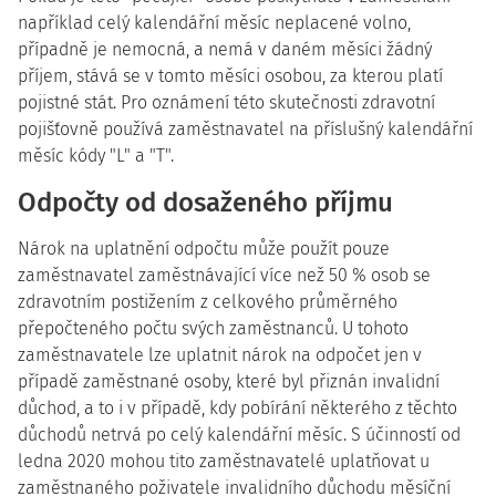
například celý kalendářní měsíc neplacené volno,
případně je nemocná, a nemá v daném měsíci žádný
příjem, stává se v tomto měsíci osobou, za kterou platí
pojistné stát. Pro oznámení této skutečnosti zdravotní
pojišťovně používá zaměstnavatel na příslušný kalendářní
měsíc kódy "L" a "T".
Odpočty od dosaženého příjmu
Nárok na uplatnění odpočtu může použít pouze
zaměstnavatel zaměstnávající více než 50 % osob se
zdravotním postižením z celkového průměrného
přepočteného počtu svých zaměstnanců. U tohoto
zaměstnavatele lze uplatnit nárok na odpočet jen v
případě zaměstnané osoby, které byl přiznán invalidní
důchod, a to i v případě, kdy pobírání některého z těchto
důchodů netrvá po celý kalendářní měsíc. S účinností od
ledna 2020 mohou tito zaměstnavatelé uplatňovat u
zaměstnaného poživatele invalidního důchodu měsíční