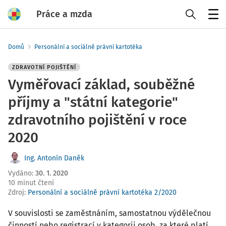
Práce a mzda
Menu
Domů
Personální a sociálně právní kartotéka
ZDRAVOTNÍ POJIŠTĚNÍ
Vyměřovací základ, souběžné
příjmy a "státní kategorie"
zdravotního pojištění v roce
2020
Ing. Antonín Daněk
Vydáno
:
30. 1. 2020
10 minut čtení
Zdroj
:
Personální a sociálně právní kartotéka 2/2020
V souvislosti se zaměstnáním, samostatnou výdělečnou
činností nebo registrací v kategorii osob, za které platí