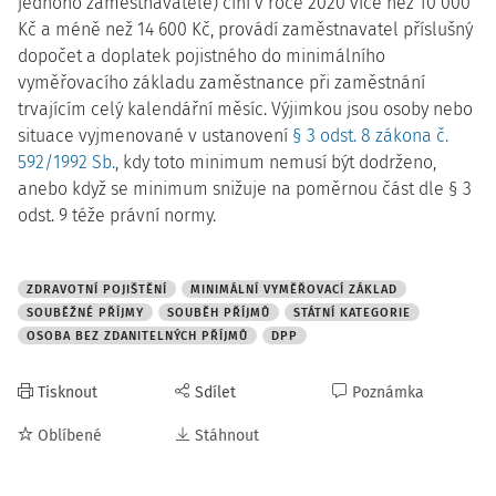
jednoho zaměstnavatele) činí v roce 2020 více než 10 000
Kč a méně než 14 600 Kč, provádí zaměstnavatel příslušný
dopočet a doplatek pojistného do minimálního
vyměřovacího základu zaměstnance při zaměstnání
trvajícím celý kalendářní měsíc. Výjimkou jsou osoby nebo
situace vyjmenované v ustanovení
§ 3 odst. 8 zákona č.
592/1992 Sb.
, kdy toto minimum nemusí být dodrženo,
anebo když se minimum snižuje na poměrnou část dle § 3
odst. 9 téže právní normy.
ZDRAVOTNÍ POJIŠTĚNÍ
MINIMÁLNÍ VYMĚŘOVACÍ ZÁKLAD
SOUBĚŽNÉ PŘÍJMY
SOUBĚH PŘÍJMŮ
STÁTNÍ KATEGORIE
OSOBA BEZ ZDANITELNÝCH PŘÍJMŮ
DPP
Tisknout
Sdílet
Poznámka
Oblíbené
Stáhnout