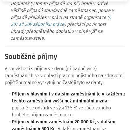
Doplatek (v tomto případě 351 Kč) hradí v drtivé
většině případů standardně zaměstnanec, pouze v
případě překážek v práci na straně organizace (
§
207 až 209 zákoníku práce
) přechází povinnost
úhrady předmětného doplatku v plné výši na
zaměstnavatele.
Souběžné příjmy
V souvislosti s příjmy ve dvou (případně více)
zaměstnáních se v oblasti placení pojistného na zdravotní
pojištění reálně vyskytují nejčastěji tyto varianty:
Příjem v hlavním i v dalším zaměstnání je v každém z
těchto zaměstnání vyšší než minimální mzda
-
pojistné se odvádí ve výši 13,5 % ze zúčtovaného
hrubého příjmu zaměstnance.
Příjem v hlavním zaměstnání 20 000 Kč, v dalším
zaměstnání 4 500 Kč.
V dalším zaměstnání se