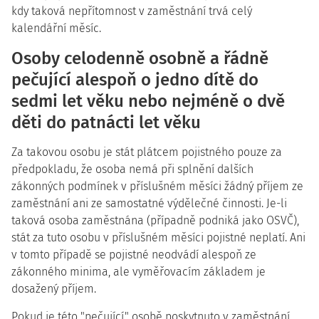
kdy taková nepřítomnost v zaměstnání trvá celý
kalendářní měsíc.
Osoby celodenně osobně a řádně
pečující alespoň o jedno dítě do
sedmi let věku nebo nejméně o dvě
děti do patnácti let věku
Za takovou osobu je stát plátcem pojistného pouze za
předpokladu, že osoba nemá při splnění dalších
zákonných podmínek v příslušném měsíci žádný příjem ze
zaměstnání ani ze samostatné výdělečné činnosti. Je-li
taková osoba zaměstnána (případně podniká jako OSVČ),
stát za tuto osobu v příslušném měsíci pojistné neplatí. Ani
v tomto případě se pojistné neodvádí alespoň ze
zákonného minima, ale vyměřovacím základem je
dosažený příjem.
Pokud je této "pečující" osobě poskytnuto v zaměstnání