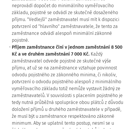
neprovádí dopočet do minimálního vyměřovacího
základu, pojistné se odvádí ze skutečně dosaženého
příjmu. "Vedlejší" zaměstnavatel musí mít k dispozici
potvrzení od "hlavního" zaměstnavatele, že tento za
zaměstnance odvádí alespoň minimální zákonné
pojistné.
Příjem zaměstnance činí v jednom zaměstnání 8 500
Kč a ve druhém zaměstnání 7 000 Kč.
Každý
zaměstnavatel odvede pojistné ze skutečné výše
příjmu, ať už se na zaměstnance vztahuje povinnost
odvodu pojistného ze zákonného minima, či nikoliv,
potvrzení o odvodu pojistného alespoň z minimálního
vyměřovacího základu totiž nemůže vystavit žádný ze
zaměstnavatelů. V souvislosti s placením pojistného je
tedy nutná průběžná spolupráce obou plátců z důvodu
doložení příjmů u druhého zaměstnavatele v případě,
že musí být u zaměstnance respektováno zákonné
minimum. Aby se uplatnil tento postup, nesmí se u