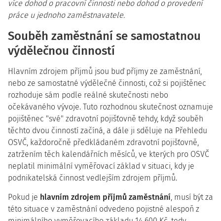
více dohod o pracovní činnosti nebo dohod o provedení
práce u jednoho zaměstnavatele.
Souběh zaměstnání se samostatnou
výdělečnou činností
Hlavním zdrojem příjmů jsou buď příjmy ze zaměstnání,
nebo ze samostatné výdělečné činnosti, což si pojištěnec
rozhoduje sám podle reálné skutečnosti nebo
očekávaného vývoje. Tuto rozhodnou skutečnost oznamuje
pojištěnec "své" zdravotní pojišťovně tehdy, když souběh
těchto dvou činností začíná, a dále ji sděluje na Přehledu
OSVČ, každoročně předkládaném zdravotní pojišťovně,
zatržením těch kalendářních měsíců, ve kterých pro OSVČ
neplatil minimální vyměřovací základ v situaci, kdy je
podnikatelská činnost vedlejším zdrojem příjmů.
Pokud je
hlavním zdrojem příjmů zaměstnání
, musí být za
této situace v zaměstnání odvedeno pojistné alespoň z
minimálního vyměřovacího základu 14 600 Kč, tedy