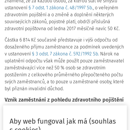
znamená, že za každou osobu, za kterou stát ve smyslu
ustanovení
§ 7 odst. 1 zákona č. 48/1997 Sb.
, o veřejném
zdravotním pojištění a o změně a doplnění některých
souvisejících zákonů, pojistné platí, obdrží příslušná
zdravotní pojišťovna od ledna 2017 měsíčně navíc 50 Kč.
Částka 6 814 Kč současně představuje i výši odpočtu od
dosaženého příjmu zaměstnance za podmínek uvedených
v ustanovení
§ 3 odst. 7 zákona č. 592/1992 Sb.
Nárok na
uplatnění odpočtu však může použít pouze zaměstnavatel
zaměstnávající více než 50 % osob se zdravotním
postižením z celkového průměrného přepočteného počtu
svých zaměstnanců, a to pouze u zaměstnané osoby, které
byl přiznán invalidní důchod.
Vznik zaměstnání z pohledu zdravotního pojištění
Osoba je ve zdravotním pojištění považována za
zaměstnance tehdy, je-li jí zúčtován příjem zdaňovaný
Aby web fungoval jak má (souhlas
podle
§ 6 zákona č. 586/1992 Sb.
, o daních z příjmů, ve