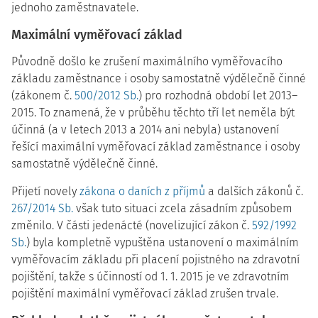
jednoho zaměstnavatele.
Maximální vyměřovací základ
Původně došlo ke zrušení maximálního vyměřovacího
základu zaměstnance i osoby samostatně výdělečně činné
(zákonem č.
500/2012 Sb.
) pro rozhodná období let 2013–
2015. To znamená, že v průběhu těchto tří let neměla být
účinná (a v letech 2013 a 2014 ani nebyla) ustanovení
řešící maximální vyměřovací základ zaměstnance i osoby
samostatně výdělečně činné.
Přijetí novely
zákona o daních z příjmů
a dalších zákonů č.
267/2014 Sb.
však tuto situaci zcela zásadním způsobem
změnilo. V části jedenácté (novelizující zákon č.
592/1992
Sb.
) byla kompletně vypuštěna ustanovení o maximálním
vyměřovacím základu při placení pojistného na zdravotní
pojištění, takže s účinností od 1. 1. 2015 je ve zdravotním
pojištění maximální vyměřovací základ zrušen trvale.