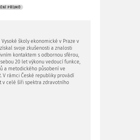
ĚNÍ PŘÍJMŮ
m Vysoké školy ekonomické v Praze v
získal svoje zkušenosti a znalosti
ivním kontaktem s odbornou sférou,
sebou 20 let výkonu vedoucí funkce,
elů a metodického působení ve
. V rámci České republiky provádí
v celé šíři spektra zdravotního