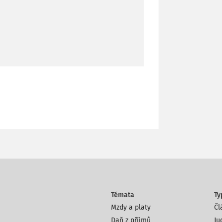
Témata
Ty
Mzdy a platy
Čl
Daň z příjmů
Ju