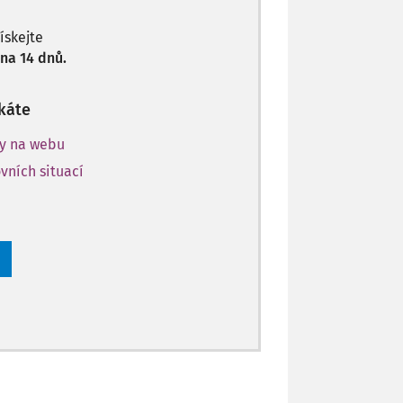
získejte
na 14 dnů.
káte
ky na webu
vních situací