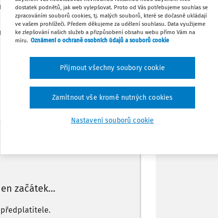
či vynětí tohoto příjmu?
Sdílet
dostatek podnětů, jak web vylepšovat. Proto od Vás potřebujeme souhlas se
zpracováním souborů cookies, tj. malých souborů, které se dočasně ukládají
ve vašem prohlížeči. Předem děkujeme za udělení souhlasu. Data využijeme
tulu k důchodovému pojištění a veřejnému
ke zlepšování našich služeb a přizpůsobení obsahu webu přímo Vám na
Poznámka
míru.
Oznámení o ochraně osobních údajů a souborů cookie
platit pojištění?
Přijmout všechny soubory cookie
Zamítnout vše kromě nutných cookies
Nastavení souborů cookie
Máte předplatné?
Přihlaste se
 jen začátek…
 předplatitele.