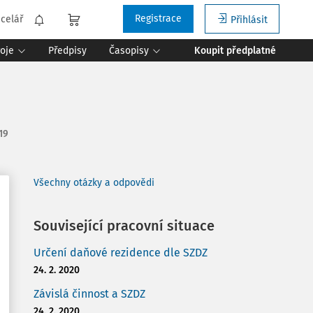
Registrace
celář
Přihlásit
roje
Předpisy
Časopisy
Koupit předplatné
019
Všechny otázky a odpovědi
Související pracovní situace
Určení daňové rezidence dle SZDZ
24. 2. 2020
Závislá činnost a SZDZ
24. 2. 2020