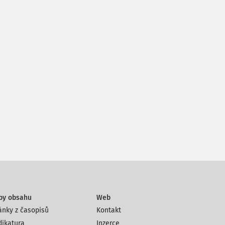
py obsahu
Web
ánky z časopisů
Kontakt
dikatura
Inzerce