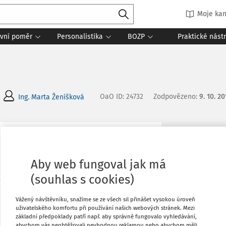
Moje kan
vní poměr
Personalistika
BOZP
Praktické nást
OaO ID
:
24732
Zodpovězeno
:
9. 10. 2
Ing. Marta Ženíšková
Oblíbené
e, který je českým daňovým
Aby web fungoval jak má
rship společnosti. Je to ekvivalent
Stáhnout
(souhlas s cookies)
říjmy ze samostatné výdělečné činnosti. V
Vážený návštěvníku, snažíme se ze všech sil přinášet vysokou úroveň
Tisknout
uživatelského komfortu při používání našich webových stránek. Mezi
základní předpoklady patří např. aby správně fungovalo vyhledávání,
ud ano, jde o § 7 zákona o daních z
abychom vás neobtěžovali nevhodnou reklamou nebo abychom měli