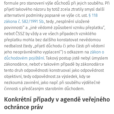
formule pro stanovení výše důchodů při jejich souběhu. Při
přijetí takového názoru by totiž zcela ztratily smysl další
alternativní podmínky popsané ve výše cit. ust.
§ 118
zákona č. 582/1991 Sb.
, tedy „nesplnění uložené
povinnosti“ a „jiné vědomé způsobení vzniku přeplatku“,
neboť ČSSZ by vždy a ve všech případech vzniklého
přeplatku mohla bez dalšího konstatovat nevědomou
nedbalost (tedy „přijetí důchodu či jeho části při vědomí
jeho neoprávněného vyplacení“) s odkazem na
zákon o
důchodovém pojištění
. Takový postup jistě nebyl úmyslem
zákonodárce, neboť v takovém případě by zákonodárce
tento druh odpovědnosti konstruoval jako odpovědnost
objektivní, tedy odpovědnost za výsledek, kdy se
nezkoumá zavinění, jako např. při souběhu výdělečné
činnosti s předčasným starobním důchodem.
Konkrétní případy v agendě veřejného
ochránce práv