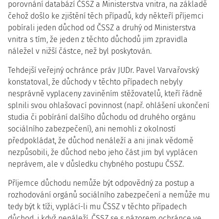
porovnání databází ČSSZ a Ministerstva vnitra, na základě
čehož došlo ke zjištění těch případů, kdy někteří příjemci
pobírali jeden důchod od ČSSZ a druhý od Ministerstva
vnitra s tím, že jeden z těchto důchodů jim zpravidla
náležel v nižší částce, než byl poskytován.
Tehdejší veřejný ochránce práv JUDr. Pavel Varvařovský
konstatoval, že důchody v těchto případech nebyly
nesprávně vyplaceny zaviněním stěžovatelů, kteří řádně
splnili svou ohlašovací povinnost (např. ohlášení ukončení
studia či pobírání dalšího důchodu od druhého orgánu
sociálního zabezpečení), ani nemohli z okolností
předpokládat, že důchod nenáleží a ani jinak vědomě
nezpůsobili, že důchod nebo jeho část jim byl vyplácen
neprávem, ale v důsledku chybného postupu ČSSZ.
Příjemce důchodu nemůže být odpovědný za postup a
rozhodování orgánů sociálního zabezpečení a nemůže mu
tedy být k tíži, vyplácí-li mu ČSSZ v těchto případech
důchod, i když nenáleží. ČSSZ se s názorem ochránce ve