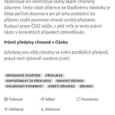
neporušuje ani neohrožuje žádný zájem chráněný
zákonem. Tento vztah příjemce ke škodlivému následku je
třeba pečlivě zkoumat a jen při jeho prokázání lze
příjemci uložit povinnost uhradit vzniklý přeplatek.
Budoucí praxe ČSSZ ukáže, v jaké míře je tento právní
názor v konkrétních případech zohledňován.
Právní předpisy citované v článku
(předpisy jsou vždy citovány ve znění pozdějších předpisů,
pokud není výslovně uvedeno jinak)
DŮCHODOVÉ POJIŠTĚNÍ
PŘEPLATEK
ODPOVĚDNOST ZA PŘEPLATEK
VDOVSKÝ DŮCHOD
OHLAŠOVACÍ POVINNOST
ODNĚTÍ DŮCHODU
DŮCHOD
Tisknout
Sdílet
Poznámka
Oblíbené
Stáhnout