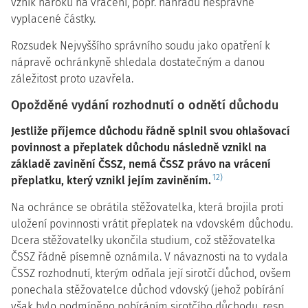
vznik nároku na vrácení, popř. náhradu nesprávně
vyplacené částky.
Rozsudek Nejvyššího správního soudu jako opatření k
nápravě ochránkyně shledala dostatečným a danou
záležitost proto uzavřela.
Opožděné vydání rozhodnutí o odnětí důchodu
Jestliže příjemce důchodu řádně splnil svou ohlašovací
povinnost a přeplatek důchodu následně vznikl na
základě zavinění ČSSZ, nemá ČSSZ právo na vrácení
12)
přeplatku, který vznikl jejím zaviněním.
Na ochránce se obrátila stěžovatelka, která brojila proti
uložení povinnosti vrátit přeplatek na vdovském důchodu.
Dcera stěžovatelky ukončila studium, což stěžovatelka
ČSSZ řádně písemně oznámila. V návaznosti na to vydala
ČSSZ rozhodnutí, kterým odňala její sirotčí důchod, ovšem
ponechala stěžovatelce důchod vdovský (jehož pobírání
však bylo podmíněno pobíráním sirotčího důchodu, resp.