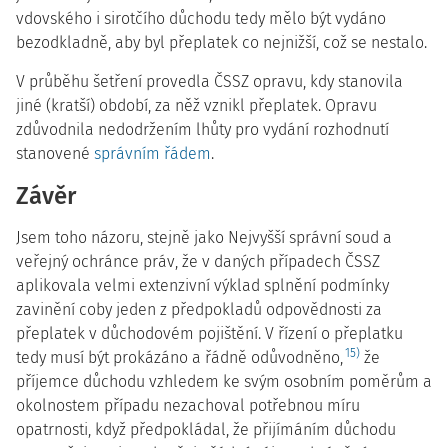
vdovského i sirotčího důchodu tedy mělo být vydáno
bezodkladně, aby byl přeplatek co nejnižší, což se nestalo.
V průběhu šetření provedla ČSSZ opravu, kdy stanovila
jiné (kratší) období, za něž vznikl přeplatek. Opravu
zdůvodnila nedodržením lhůty pro vydání rozhodnutí
stanovené
správním řádem
.
Závěr
Jsem toho názoru, stejně jako Nejvyšší správní soud a
veřejný ochránce práv, že v daných případech ČSSZ
aplikovala velmi extenzivní výklad splnění podmínky
zavinění coby jeden z předpokladů odpovědnosti za
přeplatek v důchodovém pojištění. V řízení o přeplatku
15)
tedy musí být prokázáno a řádně odůvodněno,
že
příjemce důchodu vzhledem ke svým osobním poměrům a
okolnostem případu nezachoval potřebnou míru
opatrnosti, když předpokládal, že přijímáním důchodu