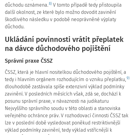
8)
důchodu oznámena.
V tomto případě tedy přistoupila
další okolnost, ze které bylo možno dovodit zavinění
škodlivého následku v podobě neoprávněné výplaty
důchodu.
Ukládání povinnosti vrátit přeplatek
na dávce důchodového pojištění
Správní praxe ČSSZ
ČSSZ, která je hlavní nositelkou důchodového pojištění, a
9)
tedy i hlavním orgánem rozhodujícím o vzniku přeplatku,
dlouhodobě zastávala spíše extenzivní výklad podmínky
zavinění. V posledních měsících však, zdá se, dochází k
posunu správní praxe, v návaznosti na judikaturu
Nejvyššího správního soudu v této oblasti a stanoviska
veřejného ochránce práv. V rozhodovací činnosti ČSSZ tak
lze v poslední době vysledovat poněkud restriktivnější
výklad podmínky zavinění, tedy výklad vstřícnější k