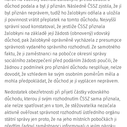
důchod podala a byl jí přiznán. Následně ČSSZ zjistila, že jí
byl přiznán neprávem, tudíž ho žalobkyni odňala a uložila
jí povinnost vrátit přeplatek na tomto důchodu. Nejvyšší
správní soud konstatoval, že jestliže ČSSZ přiznala
žalobkyni na základě její žádosti (obnovený) vdovský
důchod, pak žalobkyně oprávněně vycházela z presumpce
správnosti vydaného správního rozhodnutí. Ze samotného
faktu, že ji zaměstnanci na pobočce okresní správy
sociálního zabezpečení před podáním žádosti poučili, že
žádnou z podmínek pro přiznání důchodu nesplňuje, nelze
dovodit, že vzhledem ke svým osobním poměrům měla a
mohla předpokládat, že důchod je jí vyplácen neprávem.
Nedostatek obezřetnosti při přijetí částky vdovského
důchodu, kterou jí svým rozhodnutím ČSSZ sama přiznala,
ale nelze spatřovat jen v tom, že stěžovatelka nezačala
aktivně ověřovat správnost rozhodnutí ústředního orgánu
státní správy jen proto, že na jeho místních pobočkách ji
předtím řadoví zaměstnanci informovali o jejím nároku