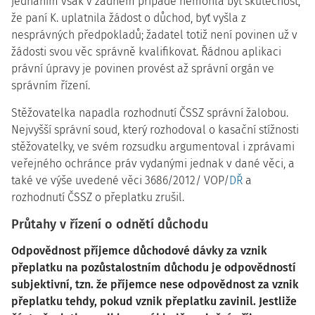
jednáním však v žádném případě nemohla být skutečnost,
že paní K. uplatnila žádost o důchod, byť vyšla z
nesprávných předpokladů; žadatel totiž není povinen už v
žádosti svou věc správně kvalifikovat. Řádnou aplikaci
právní úpravy je povinen provést až správní orgán ve
správním řízení.
Stěžovatelka napadla rozhodnutí ČSSZ správní žalobou.
Nejvyšší správní soud, který rozhodoval o kasační stížnosti
stěžovatelky, ve svém rozsudku argumentoval i zprávami
veřejného ochránce práv vydanými jednak v dané věci, a
také ve výše uvedené věci 3686/2012/ VOP/
DŘ
a
rozhodnutí ČSSZ o přeplatku zrušil.
Průtahy v řízení o odnětí důchodu
Odpovědnost příjemce důchodové dávky za vznik
přeplatku na pozůstalostním důchodu je odpovědností
subjektivní, tzn. že příjemce nese odpovědnost za vznik
přeplatku tehdy, pokud vznik přeplatku zavinil. Jestliže