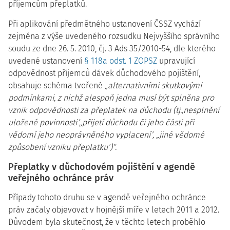
příjemcům přeplatků.
Při aplikování předmětného ustanovení ČSSZ vychází
zejména z výše uvedeného rozsudku Nejvyššího správního
soudu ze dne 26. 5. 2010, čj. 3 Ads 35/2010-54, dle kterého
uvedené ustanovení
§ 118a odst. 1 ZOPSZ
upravující
odpovědnost příjemců dávek důchodového pojištění,
obsahuje schéma tvořené
„alternativními skutkovými
podmínkami, z nichž alespoň jedna musí být splněna pro
vznik odpovědnosti za přeplatek na důchodu (tj.,nesplnění
uložené povinnosti’,,přijetí důchodu či jeho části při
vědomí jeho neoprávněného vyplacení’, „jiné vědomé
způsobení vzniku přeplatku’)“.
Přeplatky v důchodovém pojištění v agendě
veřejného ochránce práv
Případy tohoto druhu se v agendě veřejného ochránce
práv začaly objevovat v hojnější míře v letech 2011 a 2012.
Důvodem byla skutečnost, že v těchto letech proběhlo