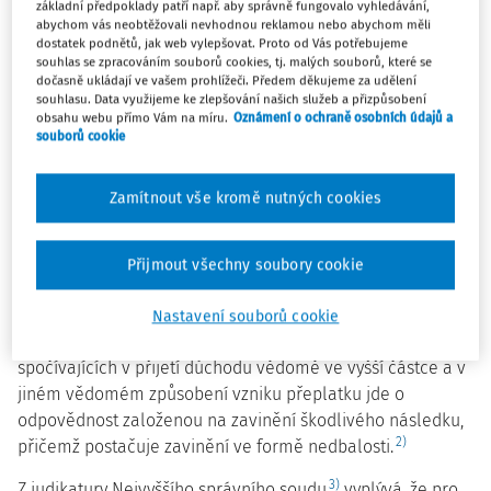
základní předpoklady patří např. aby správně fungovalo vyhledávání,
skutkových podstat upravujících situace, kdy je z různých
abychom vás neobtěžovali nevhodnou reklamou nebo abychom měli
dostatek podnětů, jak web vylepšovat. Proto od Vás potřebujeme
důvodů důchodová dávka vyplacena ve vyšší částce, než
souhlas se zpracováním souborů cookies, tj. malých souborů, které se
by měla náležet. Konkrétně v rozsudku ze dne 26. 5. 2010,
dočasně ukládají ve vašem prohlížeči. Předem děkujeme za udělení
souhlasu. Data využijeme ke zlepšování našich služeb a přizpůsobení
čj. 3 Ads 35/2010-54, který ČSSZ často zmiňuje v
obsahu webu přímo Vám na míru.
Oznámení o ochraně osobních údajů a
odůvodnění svých rozhodnutí, dospěl Nejvyšší správní
souborů cookie
soud k názoru, že schéma tohoto odpovědnostního vztahu
je tvořeno alternativními skutkovými podmínkami, z nichž
Zamítnout vše kromě nutných cookies
alespoň jedna musí být splněna pro vznik odpovědnosti za
přeplatek na důchodu (tj. „nesplnění uložené povinnosti“,
„přijetí důchodu či jeho části při vědomí jeho
Přijmout všechny soubory cookie
neoprávněného vyplacení“, „jiné vědomé způsobení
vzniku přeplatku“). Teorie i praxe pak nahlíží na charakter
Nastavení souborů cookie
této právní odpovědnosti tak, že u skutkových podstat
spočívajících v přijetí důchodu vědomě ve vyšší částce a v
jiném vědomém způsobení vzniku přeplatku jde o
odpovědnost založenou na zavinění škodlivého následku,
2)
přičemž postačuje zavinění ve formě nedbalosti.
3)
Z judikatury Nejvyššího správního soudu
vyplývá, že pro