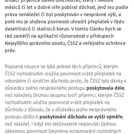
situaci příjemce dávek (důchodce), který i několik
měsíců či let v dobré víře pobíral důchod, jenž mu podle
práva nenáležel či byl poskytován v nesprávné výši, a
poté mu je uložena povinnost uhradit přeplatek v řádu
desetitisíců či statisíců korun. V tomto článku bych se
rád zaměřil na aplikační různorodost v přístupech
Nejvyššího správního soudu, ČSSZ a veřejného ochránce
práv.
Popsaná situace se týká jednak těch příjemců, kterým
ČSSZ rozhodnutím uložila povinnost vrátit přeplatek na
vdovském či sirotčím důchodu proto, že ČSSZ tyto dávky v
důsledku svého nesprávného postupu
poskytovala déle
,
než náležely. Druhou skupinu tvoří příjemci, kterým ČSSZ
rozhodnutím uložila povinnost vrátit přeplatek na
důchodu z důvodu, že v důsledku jejího nesprávného
postupu došlo k
poskytování důchodu ve vyšší výměře
,
než náležel. I když tito stěžovatelé neporušili žádnou
zákonnou povinnost (zejména oznamování rozhodných