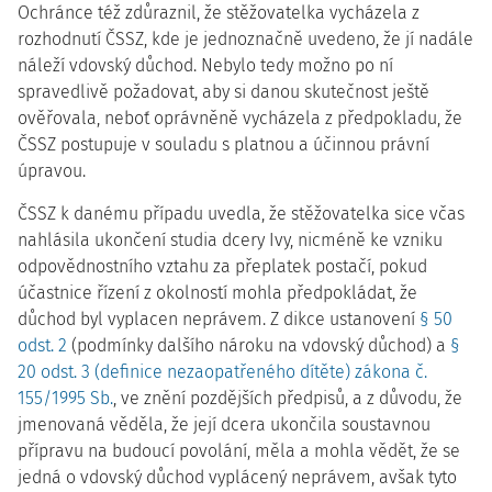
Ochránce též zdůraznil, že stěžovatelka vycházela z
rozhodnutí ČSSZ, kde je jednoznačně uvedeno, že jí nadále
náleží vdovský důchod. Nebylo tedy možno po ní
spravedlivě požadovat, aby si danou skutečnost ještě
ověřovala, neboť oprávněně vycházela z předpokladu, že
ČSSZ postupuje v souladu s platnou a účinnou právní
úpravou.
ČSSZ k danému případu uvedla, že stěžovatelka sice včas
nahlásila ukončení studia dcery Ivy, nicméně ke vzniku
odpovědnostního vztahu za přeplatek postačí, pokud
účastnice řízení z okolností mohla předpokládat, že
důchod byl vyplacen neprávem. Z dikce ustanovení
§ 50
odst. 2
(podmínky dalšího nároku na vdovský důchod) a
§
20 odst. 3 (definice nezaopatřeného dítěte) zákona č.
155/1995 Sb.
, ve znění pozdějších předpisů, a z důvodu, že
jmenovaná věděla, že její dcera ukončila soustavnou
přípravu na budoucí povolání, měla a mohla vědět, že se
jedná o vdovský důchod vyplácený neprávem, avšak tyto