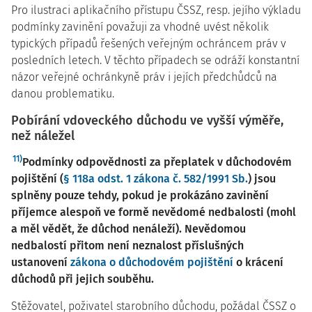
Pro ilustraci aplikačního přístupu ČSSZ, resp. jejího výkladu
podmínky zavinění považuji za vhodné uvést několik
typických případů řešených veřejným ochráncem práv v
posledních letech. V těchto případech se odráží konstantní
názor veřejné ochránkyně práv i jejích předchůdců na
danou problematiku.
Pobírání vdoveckého důchodu ve vyšší výměře,
než náležel
11)
Podmínky odpovědnosti za přeplatek v důchodovém
pojištění (
§ 118a odst. 1 zákona č. 582/1991 Sb.
) jsou
splněny pouze tehdy, pokud je prokázáno zavinění
příjemce alespoň ve formě nevědomé nedbalosti (mohl
a měl vědět, že důchod nenáleží). Nevědomou
nedbalostí přitom není neznalost příslušných
ustanovení
zákona o důchodovém pojištění
o krácení
důchodů při jejich souběhu.
Stěžovatel, poživatel starobního důchodu, požádal ČSSZ o