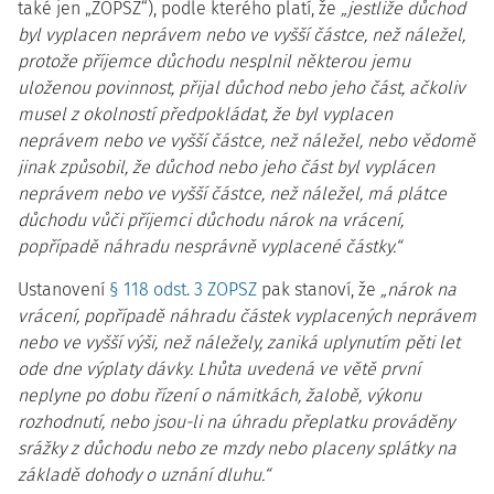
také jen „ZOPSZ“), podle kterého platí, že
„jestliže důchod
byl vyplacen neprávem nebo ve vyšší částce, než náležel,
protože příjemce důchodu nesplnil některou jemu
uloženou povinnost, přijal důchod nebo jeho část, ačkoliv
musel z okolností předpokládat, že byl vyplacen
neprávem nebo ve vyšší částce, než náležel, nebo vědomě
jinak způsobil, že důchod nebo jeho část byl vyplácen
neprávem nebo ve vyšší částce, než náležel, má plátce
důchodu vůči příjemci důchodu nárok na vrácení,
popřípadě náhradu nesprávně vyplacené částky.“
Ustanovení
§ 118 odst. 3 ZOPSZ
pak stanoví, že
„nárok na
vrácení, popřípadě náhradu částek vyplacených neprávem
nebo ve vyšší výši, než náležely, zaniká uplynutím pěti let
ode dne výplaty dávky. Lhůta uvedená ve větě první
neplyne po dobu řízení o námitkách, žalobě, výkonu
rozhodnutí, nebo jsou-li na úhradu přeplatku prováděny
srážky z důchodu nebo ze mzdy nebo placeny splátky na
základě dohody o uznání dluhu.“