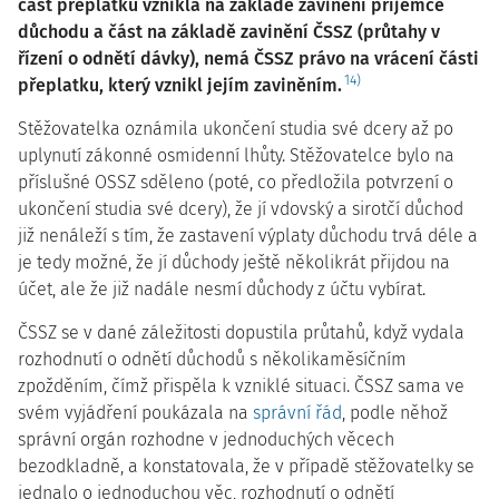
část přeplatku vznikla na základě zavinění příjemce
důchodu a část na základě zavinění ČSSZ (průtahy v
řízení o odnětí dávky), nemá ČSSZ právo na vrácení části
14)
přeplatku, který vznikl jejím zaviněním.
Stěžovatelka oznámila ukončení studia své dcery až po
uplynutí zákonné osmidenní lhůty. Stěžovatelce bylo na
příslušné OSSZ sděleno (poté, co předložila potvrzení o
ukončení studia své dcery), že jí vdovský a sirotčí důchod
již nenáleží s tím, že zastavení výplaty důchodu trvá déle a
je tedy možné, že jí důchody ještě několikrát přijdou na
účet, ale že již nadále nesmí důchody z účtu vybírat.
ČSSZ se v dané záležitosti dopustila průtahů, když vydala
rozhodnutí o odnětí důchodů s několikaměsíčním
zpožděním, čímž přispěla k vzniklé situaci. ČSSZ sama ve
svém vyjádření poukázala na
správní řád
, podle něhož
správní orgán rozhodne v jednoduchých věcech
bezodkladně, a konstatovala, že v případě stěžovatelky se
jednalo o jednoduchou věc, rozhodnutí o odnětí