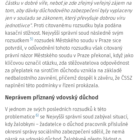
částku v dobré víře, neboť je zde zřejmý veřejný zájem na
tom, aby dávky důchodového zabezpečení byly vyplaceny
jen v souladu se zákonem, který převyšuje dobrou víru
jednotlivce“
. Proti citovanému rozsudku byla podána
kasační stížnost. Nejvyšší správní soud následně svým
5)
rozsudkem
rozsudek Městského soudu v Praze sice
potvrdil, v odůvodnění tohoto rozsudku však citovaný
právní názor Městského soudu v Praze překonal, když jako
klíčovou označil otázku, zda stěžovatelova odpovědnost
za přeplatek na sirotčím důchodu vznikla na základě
nedbalostního zavinění, přičemž dospěl k závěru, že ČSSZ
naplnění této podmínky v řízení prokázala.
Neprávem přiznaný vdovský důchod
V jednom ze svých posledních rozsudků k této
6)
problematice
se Nejvyšší správní soud zabýval situací,
kdy žalobkyni – žadatelce o důchod pracovník příslušné
okresní správy sociálního zabezpečení sdělil, že nemá
nárok na vdovský důchod. Žalobkyně přesto žádost o