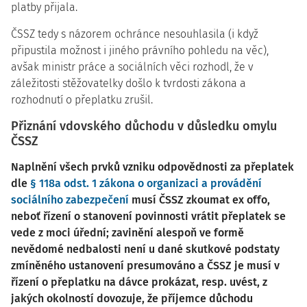
platby přijala.
ČSSZ tedy s názorem ochránce nesouhlasila (i když
připustila možnost i jiného právního pohledu na věc),
avšak ministr práce a sociálních věci rozhodl, že v
záležitosti stěžovatelky došlo k tvrdosti zákona a
rozhodnutí o přeplatku zrušil.
Přiznání vdovského důchodu v důsledku omylu
ČSSZ
Naplnění všech prvků vzniku odpovědnosti za přeplatek
dle
§ 118a odst. 1 zákona o organizaci a provádění
sociálního zabezpečení
musí ČSSZ zkoumat ex offo,
neboť řízení o stanovení povinnosti vrátit přeplatek se
vede z moci úřední; zavinění alespoň ve formě
nevědomé nedbalosti není u dané skutkové podstaty
zmíněného ustanovení presumováno a ČSSZ je musí v
řízení o přeplatku na dávce prokázat, resp. uvést, z
jakých okolností dovozuje, že příjemce důchodu