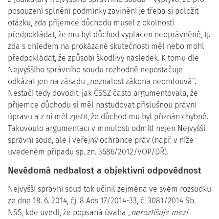
posouzení splnění podmínky zavinění je třeba si položit
otázku, zda příjemce důchodu musel z okolností
předpokládat, že mu byl důchod vyplacen neoprávněně, tj.
zda s ohledem na prokázané skutečnosti měl nebo mohl
předpokládat, že způsobí škodlivý následek. K tomu dle
Nejvyššího správního soudu rozhodně nepostačuje
odkázat jen na zásadu „neznalost zákona neomlouvá“.
Nestačí tedy dovodit, jak ČSSZ často argumentovala, že
příjemce důchodu si měl nastudovat příslušnou právní
úpravu a z ní měl zjistit, že důchod mu byl přiznán chybně.
Takovouto argumentaci v minulosti odmítl nejen Nejvyšší
správní soud, ale i veřejný ochránce práv (např. v níže
uvedeném případu sp. zn. 3686/2012/VOP/DŘ).
Nevědomá nedbalost a objektivní odpovědnost
Nejvyšší správní soud tak učinil zejména ve svém rozsudku
ze dne 18. 6. 2014, čj. 8 Ads 17/2014-33, č. 3081/2014 Sb.
NSS, kde uvedl, že popsaná úvaha
„nerozlišuje mezi