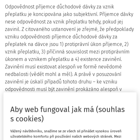
Odpovědnost příjemce důchodové dávky za vznik
přeplatku je koncipována jako subjektivní. Příjemce dávky
nese odpovědnost za vznik přeplatku tehdy, pokud jej
zavinil. Z citovaného ustanovení je zřejmé, že předpoklady
vzniku odpovědnosti příjemce důchodové dávky za
přeplatek na dávce jsou 1) protiprávní úkon příjemce, 2)
vznik přeplatku, 3) příčinná souvislost mezi protiprávním
úkonem a vznikem přeplatku a 4) existence zavinění.
Zavinění musí existovat alespoň ve formě nevědomé
nedbalosti (vědět mohl a měl). A právě v posuzování
zavinění je úskalí případů tohoto druhu – ke vzniku
odpovědnosti musí být zavinění prokázáno alespoň v
minimální požadované formě – nevědomé nedbalosti.
Aby web fungoval jak má (souhlas
Judikatura Nejvyššího správního
s cookies)
soudu
Vážený návštěvníku, snažíme se ze všech sil přinášet vysokou úroveň
Předmětné ustanovení vykládá Nejvyšší správní soud ve
uživatelského komfortu při používání našich webových stránek. Mezi
své ustálené judikatuře tak, že obsahuje několikero