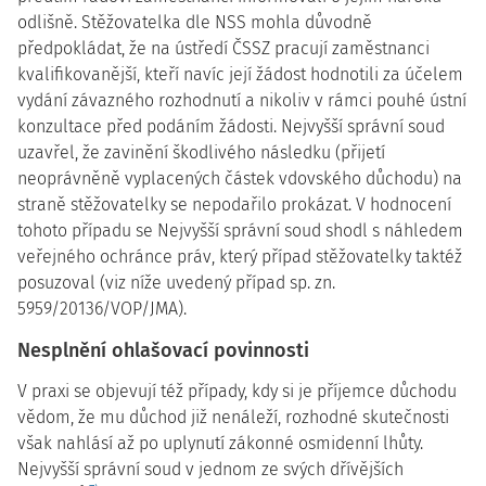
odlišně. Stěžovatelka dle NSS mohla důvodně
předpokládat, že na ústředí ČSSZ pracují zaměstnanci
kvalifikovanější, kteří navíc její žádost hodnotili za účelem
vydání závazného rozhodnutí a nikoliv v rámci pouhé ústní
konzultace před podáním žádosti. Nejvyšší správní soud
uzavřel, že zavinění škodlivého následku (přijetí
neoprávněně vyplacených částek vdovského důchodu) na
straně stěžovatelky se nepodařilo prokázat. V hodnocení
tohoto případu se Nejvyšší správní soud shodl s náhledem
veřejného ochránce práv, který případ stěžovatelky taktéž
posuzoval (viz níže uvedený případ sp. zn.
5959/20136/VOP/JMA).
Nesplnění ohlašovací povinnosti
V praxi se objevují též případy, kdy si je příjemce důchodu
vědom, že mu důchod již nenáleží, rozhodné skutečnosti
však nahlásí až po uplynutí zákonné osmidenní lhůty.
Nejvyšší správní soud v jednom ze svých dřívějších