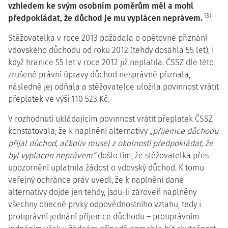
vzhledem ke svým osobním poměrům měl a mohl
13)
předpokládat, že důchod je mu vyplácen neprávem.
Stěžovatelka v roce 2013 požádala o opětovné přiznání
vdovského důchodu od roku 2012 (tehdy dosáhla 55 let), i
když hranice 55 let v roce 2012 již neplatila. ČSSZ dle této
zrušené právní úpravy důchod nesprávně přiznala,
následně jej odňala a stěžovatelce uložila povinnost vrátit
přeplatek ve výši 110 523 Kč.
V rozhodnutí ukládajícím povinnost vrátit přeplatek ČSSZ
konstatovala, že k naplnění alternativy
„příjemce důchodu
přijal důchod, ačkoliv musel z okolností předpokládat, že
byl vyplacen neprávem“
došlo tím, že stěžovatelka přes
upozornění uplatnila žádost o vdovský důchod. K tomu
veřejný ochránce práv uvedl, že k naplnění dané
alternativy dojde jen tehdy, jsou-li zároveň naplněny
všechny obecné prvky odpovědnostního vztahu, tedy i
protiprávní jednání příjemce důchodu – protiprávním