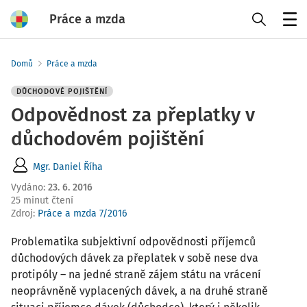
Práce a mzda
Menu
Domů
Práce a mzda
DŮCHODOVÉ POJIŠTĚNÍ
Odpovědnost za přeplatky v
důchodovém pojištění
Mgr. Daniel Říha
Vydáno
:
23. 6. 2016
25 minut čtení
Zdroj
:
Práce a mzda 7/2016
Problematika subjektivní odpovědnosti příjemců
důchodových dávek za přeplatek v sobě nese dva
protipóly – na jedné straně zájem státu na vrácení
neoprávněně vyplacených dávek, a na druhé straně