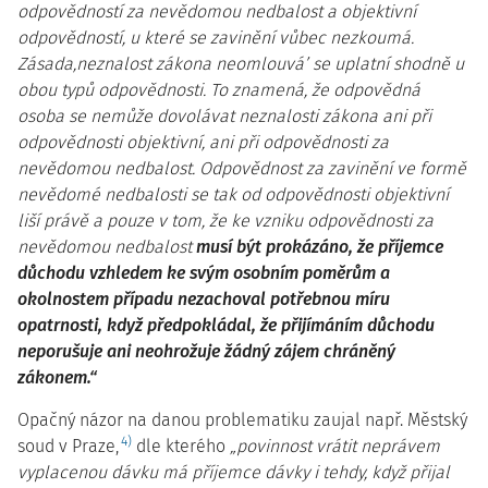
odpovědností za nevědomou nedbalost a objektivní
odpovědností, u které se zavinění vůbec nezkoumá.
Zásada,neznalost zákona neomlouvá’ se uplatní shodně u
obou typů odpovědnosti. To znamená, že odpovědná
osoba se nemůže dovolávat neznalosti zákona ani při
odpovědnosti objektivní, ani při odpovědnosti za
nevědomou nedbalost. Odpovědnost za zavinění ve formě
nevědomé nedbalosti se tak od odpovědnosti objektivní
liší právě a pouze v tom, že ke vzniku odpovědnosti za
nevědomou nedbalost
musí být prokázáno, že příjemce
důchodu vzhledem ke svým osobním poměrům a
okolnostem případu nezachoval potřebnou míru
opatrnosti, když předpokládal, že přijímáním důchodu
neporušuje ani neohrožuje žádný zájem chráněný
zákonem.“
Opačný názor na danou problematiku zaujal např. Městský
4)
soud v Praze,
dle kterého
„povinnost vrátit neprávem
vyplacenou dávku má příjemce dávky i tehdy, když přijal