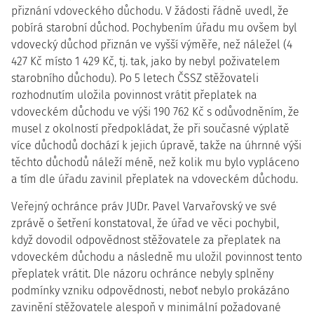
přiznání vdoveckého důchodu. V žádosti řádně uvedl, že
pobírá starobní důchod. Pochybením úřadu mu ovšem byl
vdovecký důchod přiznán ve vyšší výměře, než náležel (4
427 Kč místo 1 429 Kč, tj. tak, jako by nebyl poživatelem
starobního důchodu). Po 5 letech ČSSZ stěžovateli
rozhodnutím uložila povinnost vrátit přeplatek na
vdoveckém důchodu ve výši 190 762 Kč s odůvodněním, že
musel z okolností předpokládat, že při současné výplatě
více důchodů dochází k jejich úpravě, takže na úhrnné výši
těchto důchodů náleží méně, než kolik mu bylo vypláceno
a tím dle úřadu zavinil přeplatek na vdoveckém důchodu.
Veřejný ochránce práv JUDr. Pavel Varvařovský ve své
zprávě o šetření konstatoval, že úřad ve věci pochybil,
když dovodil odpovědnost stěžovatele za přeplatek na
vdoveckém důchodu a následně mu uložil povinnost tento
přeplatek vrátit. Dle názoru ochránce nebyly splněny
podmínky vzniku odpovědnosti, neboť nebylo prokázáno
zavinění stěžovatele alespoň v minimální požadované