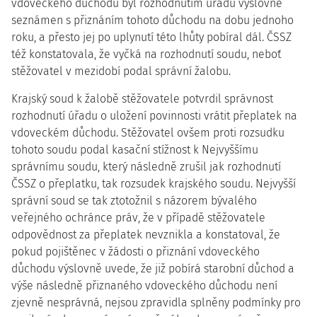
vdoveckého důchodu byl rozhodnutím úřadu výslovně
seznámen s přiznáním tohoto důchodu na dobu jednoho
roku, a přesto jej po uplynutí této lhůty pobíral dál. ČSSZ
též konstatovala, že vyčká na rozhodnutí soudu, neboť
stěžovatel v mezidobí podal správní žalobu.
Krajský soud k žalobě stěžovatele potvrdil správnost
rozhodnutí úřadu o uložení povinnosti vrátit přeplatek na
vdoveckém důchodu. Stěžovatel ovšem proti rozsudku
tohoto soudu podal kasační stížnost k Nejvyššímu
správnímu soudu, který následně zrušil jak rozhodnutí
ČSSZ o přeplatku, tak rozsudek krajského soudu. Nejvyšší
správní soud se tak ztotožnil s názorem bývalého
veřejného ochránce práv, že v případě stěžovatele
odpovědnost za přeplatek nevznikla a konstatoval, že
pokud pojištěnec v žádosti o přiznání vdoveckého
důchodu výslovně uvede, že již pobírá starobní důchod a
výše následně přiznaného vdoveckého důchodu není
zjevně nesprávná, nejsou zpravidla splněny podmínky pro