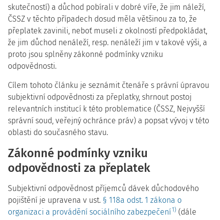
skutečností) a důchod pobírali v dobré víře, že jim náleží,
ČSSZ v těchto případech dosud měla většinou za to, že
přeplatek zavinili, neboť museli z okolností předpokládat,
že jim důchod nenáleží, resp. nenáleží jim v takové výši, a
proto jsou splněny zákonné podmínky vzniku
odpovědnosti.
Cílem tohoto článku je seznámit čtenáře s právní úpravou
subjektivní odpovědnosti za přeplatky, shrnout postoj
relevantních institucí k této problematice (ČSSZ, Nejvyšší
správní soud, veřejný ochránce práv) a popsat vývoj v této
oblasti do současného stavu.
Zákonné podmínky vzniku
odpovědnosti za přeplatek
Subjektivní odpovědnost příjemců dávek důchodového
pojištění je upravena v ust.
§ 118a odst. 1 zákona o
1)
organizaci a provádění sociálního zabezpečení
(dále