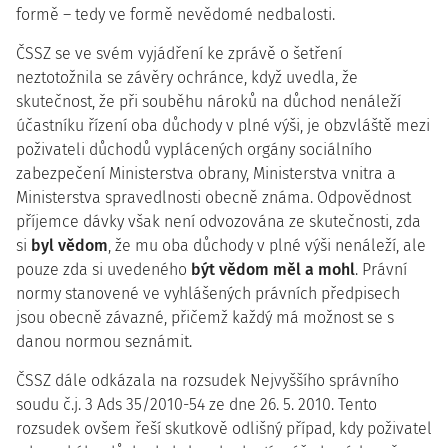
formě – tedy ve formě nevědomé nedbalosti.
ČSSZ se ve svém vyjádření ke zprávě o šetření
neztotožnila se závěry ochránce, když uvedla, že
skutečnost, že při souběhu nároků na důchod nenáleží
účastníku řízení oba důchody v plné výši, je obzvláště mezi
poživateli důchodů vyplácených orgány sociálního
zabezpečení Ministerstva obrany, Ministerstva vnitra a
Ministerstva spravedlnosti obecně známa. Odpovědnost
příjemce dávky však není odvozována ze skutečnosti, zda
si
byl vědom
, že mu oba důchody v plné výši nenáleží, ale
pouze zda si uvedeného
být vědom měl a mohl
. Právní
normy stanovené ve vyhlášených právních předpisech
jsou obecně závazné, přičemž každý má možnost se s
danou normou seznámit.
ČSSZ dále odkázala na rozsudek Nejvyššího správního
soudu č.j. 3 Ads 35/2010-54 ze dne 26. 5. 2010. Tento
rozsudek ovšem řeší skutkově odlišný případ, kdy poživatel