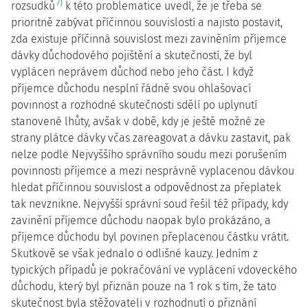
7)
rozsudků
k této problematice uvedl, že je třeba se
prioritně zabývat příčinnou souvislostí a najisto postavit,
zda existuje příčinná souvislost mezi zaviněním příjemce
dávky důchodového pojištění a skutečností, že byl
vyplácen neprávem důchod nebo jeho část. I když
příjemce důchodu nesplní řádně svou ohlašovací
povinnost a rozhodné skutečnosti sdělí po uplynutí
stanovené lhůty, avšak v době, kdy je ještě možné ze
strany plátce dávky včas zareagovat a dávku zastavit, pak
nelze podle Nejvyššího správního soudu mezi porušením
povinnosti příjemce a mezi nesprávně vyplacenou dávkou
hledat příčinnou souvislost a odpovědnost za přeplatek
tak nevznikne. Nejvyšší správní soud řešil též případy, kdy
zavinění příjemce důchodu naopak bylo prokázáno, a
příjemce důchodu byl povinen přeplacenou částku vrátit.
Skutkově se však jednalo o odlišné kauzy. Jedním z
typických případů je pokračování ve vyplácení vdoveckého
důchodu, který byl přiznán pouze na 1 rok s tím, že tato
skutečnost byla stěžovateli v rozhodnutí o přiznání