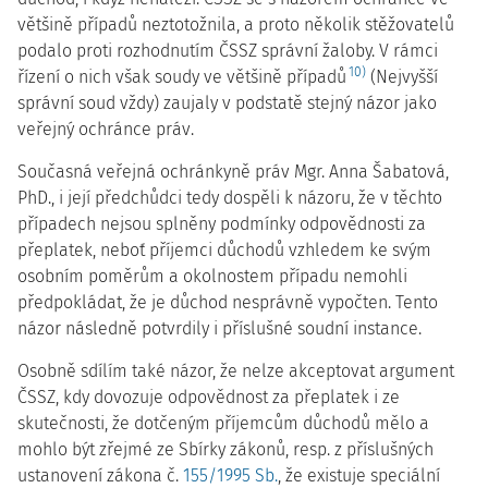
většině případů neztotožnila, a proto několik stěžovatelů
podalo proti rozhodnutím ČSSZ správní žaloby. V rámci
10)
řízení o nich však soudy ve většině případů
(Nejvyšší
správní soud vždy) zaujaly v podstatě stejný názor jako
veřejný ochránce práv.
Současná veřejná ochránkyně práv Mgr. Anna Šabatová,
PhD., i její předchůdci tedy dospěli k názoru, že v těchto
případech nejsou splněny podmínky odpovědnosti za
přeplatek, neboť příjemci důchodů vzhledem ke svým
osobním poměrům a okolnostem případu nemohli
předpokládat, že je důchod nesprávně vypočten. Tento
názor následně potvrdily i příslušné soudní instance.
Osobně sdílím také názor, že nelze akceptovat argument
ČSSZ, kdy dovozuje odpovědnost za přeplatek i ze
skutečnosti, že dotčeným příjemcům důchodů mělo a
mohlo být zřejmé ze Sbírky zákonů, resp. z příslušných
ustanovení zákona č.
155/1995 Sb.
, že existuje speciální