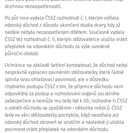
dceřinou nezaopatřeností).
Po půl roce vydala ČSSZ rozhodnutí č. I, kterým odňala
vdovský důchod z důvodu ukončení studia dcery, kdy již
nadále nebyla nezaopatřeným dítětem. Současně vydala
ČSSZ též rozhodnutí č. II, kterým stěžovatelce uložila vrátit
přeplatek na vdovském důchodu za výše uvedené
půlroční období.
Ochránce na základě šetření konstatoval, že důchod nebyl
nesprávně vyplacen zaviněním stěžovatelky, která řádně
splnila svou ohlašovací povinnost, ale v důsledku
chybného postupu ČSSZ s tím, že příjemce důchodu není
odpovědný za postup a rozhodování orgánů sociálního
zabezpečení a nemůže mu tedy být k tíži, rozhodne-li ČSSZ
o odnětí důchodu se zpožděním i několika měsíců. ČSSZ
tedy ve věci stěžovatelky pochybila, když neodňala její
vdovský důchod zároveň se sirotčím a následně jí uložila
povinnost vrátit přeplatek na vdovském důchodu.