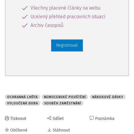
Obecná ochranná lhůta činí zpravidla 7 kalendářních dnů
Všechny placené články na webu
od skončení posledního zaměstnání. Platí zásada, že
pokud byl zaměstnane
Ucelený přehled pracovních situací
Archiv časopisů
Registrovat
OCHRANNÁ LHŮTA
NEMOCENSKÉ POJIŠTĚNÍ
NÁROKOVÉ DÁVKY
VYLOUČENÁ DOBA
SOUBĚH ZAMĚSTNÁNÍ
Tisknout
Sdílet
Poznámka
Oblíbené
Stáhnout