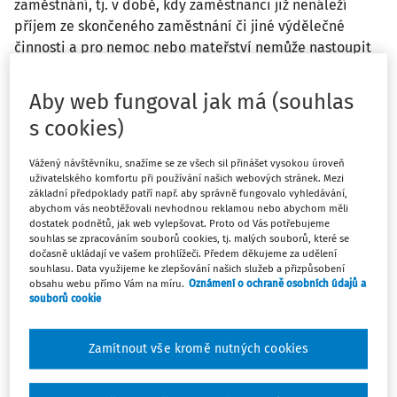
zaměstnání, tj. v době, kdy zaměstnanci již nenáleží
příjem ze skončeného zaměstnání či jiné výdělečné
činnosti a pro nemoc nebo mateřství nemůže nastoupit
do nového zaměstnání.
Aby web fungoval jak má (souhlas
Ochranná lhůta je období po skončení zaměstnání, ve
s cookies)
které při splnění podmínek daných zákonem, kromě
podmínky účasti na nemocenském pojištění, vzniká nárok
Vážený návštěvníku, snažíme se ze všech sil přinášet vysokou úroveň
na dávku. K tomuto období se tedy přistupuje tak, jako by v
uživatelského komfortu při používání našich webových stránek. Mezi
základní předpoklady patří např. aby správně fungovalo vyhledávání,
ní trvala účast na nemocenském pojištění. Obdobně
abychom vás neobtěžovali nevhodnou reklamou nebo abychom měli
ochranná lhůta plyne ze všech pojištěných výdělečných
dostatek podnětů, jak web vylepšovat. Proto od Vás potřebujeme
souhlas se zpracováním souborů cookies, tj. malých souborů, které se
činností, tedy i ze skončeného nemocenského pojištění
dočasně ukládají ve vašem prohlížeči. Předem děkujeme za udělení
osob samostatně výdělečně činných.
souhlasu. Data využijeme ke zlepšování našich služeb a přizpůsobení
obsahu webu přímo Vám na míru.
Oznámení o ochraně osobních údajů a
Nároky na dávky z ochranné lhůty
souborů cookie
Z ochranné lhůty se neposkytují všechny dávky
Zamítnout vše kromě nutných cookies
nemocenského pojištění, lze poskytovat pouze
nemocenské a peněžitou pomoc v mateřství. Z ochranné