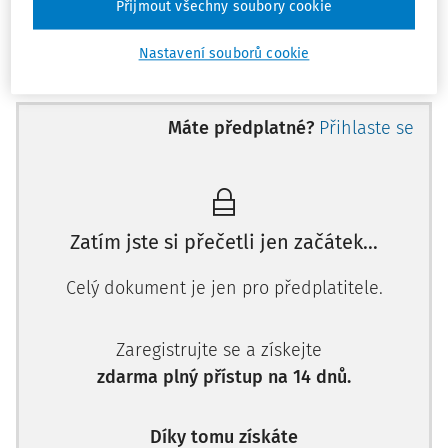
lhůty se neposkytuje ošetřovné, a to ve všech případech
Přijmout všechny soubory cookie
ošetřování nebo péče, vyrovnávací příspěvek v těhotenství
Nastavení souborů cookie
a mateřství, otcovská ani dlouhodobé ošetřovné.
Příklad č. 1:
Máte předplatné?
Přihlaste se
Zaměstnanci skončilo zaměstnání 30. září 2022. Do
dalšího zaměstnání měl nastoupit až od 1. listopadu
2022. Jelikož se zaměstnanci narodila v září dcera,
chtěl čerpat prvních 14 dnů v říjnu otcovskou.
Zatím jste si přečetli jen začátek…
Otcovská mu však v tomto případě nenáleží, protože
otcovská se z ochranné lhůty neposkytuje. Pokud by
Celý dokument je jen pro předplatitele.
otec nastoupil na otcovskou ode dne 30. září 2022,
nárok na otcovskou by vznikl a dávka by se
vyplácela po celou podpůrčí dobu.
Zaregistrujte se a získejte
zdarma plný přístup na 14 dnů.
Délka ochranné lhůty
Díky tomu získáte