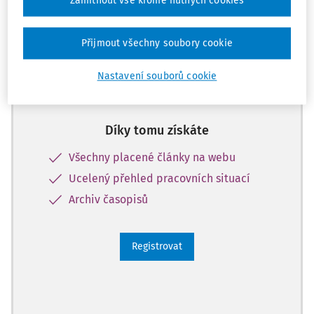
Zatím jste si přečetli jen začátek…
Zamítnout vše kromě nutných cookies
Celý dokument je jen pro předplatitele.
Přijmout všechny soubory cookie
Zaregistrujte se a získejte
Nastavení souborů cookie
zdarma plný přístup na 14 dnů.
Díky tomu získáte
Všechny placené články na webu
Ucelený přehled pracovních situací
Archiv časopisů
Registrovat