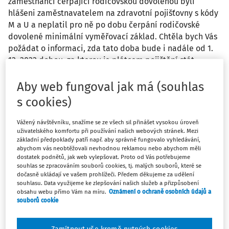
zaměstnanci čerpající rodičovskou dovolenou byli
hlášeni zaměstnavatelem na zdravotní pojišťovny s kódy
M a U a neplatil pro ně po dobu čerpání rodičovské
dovolené minimální vyměřovací základ. Chtěla bych Vás
požádat o informaci, zda tato doba bude i nadále od 1.
12. 2022 dobou, za kterou je plátcem pojištění stát,
anebo ne? Pokud dochází ke změně a stát již za tyto
pojištěnce plátce nebude, tak ještě prosím o informaci,
Aby web fungoval jak má (souhlas
jak postupovat u zaměstnance, který čerpá „otcovskou“
s cookies)
od 28. 11. 2022 do 11. 12. 2022?
Vážený návštěvníku, snažíme se ze všech sil přinášet vysokou úroveň
uživatelského komfortu při používání našich webových stránek. Mezi
Odpověď
základní předpoklady patří např. aby správně fungovalo vyhledávání,
abychom vás neobtěžovali nevhodnou reklamou nebo abychom měli
dostatek podnětů, jak web vylepšovat. Proto od Vás potřebujeme
souhlas se zpracováním souborů cookies, tj. malých souborů, které se
Máte předplatné?
Přihlaste se
dočasně ukládají ve vašem prohlížeči. Předem děkujeme za udělení
souhlasu. Data využijeme ke zlepšování našich služeb a přizpůsobení
obsahu webu přímo Vám na míru.
Oznámení o ochraně osobních údajů a
souborů cookie