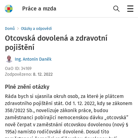
Práce a mzda
Menu
Domů
Otázky a odpovědi
Otcovská dovolená a zdravotní
pojištění
Ing. Antonín Daněk
OaO ID
:
34169
Zodpovězeno
:
8. 12. 2022
Plné znění otázky
Ráda bych si ujasnila okruh osob, za které je plátcem
zdravotního pojištění stát. Od 1. 12. 2022, kdy se zákonem
358/2022 Sb., novelizuje zákoník práce, budou
zaměstnanci pobírající nemocenskou dávku „otcovská“
nově čerpat v zaměstnání otcovskou dovolenou (nový §
195a) namísto rodičovské dovolené. Dosud tito