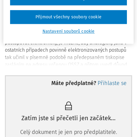
zaměstnance, jehož zaměstnání je zaměstnáním malého
rozsahu, a zaměstnance činného na základě dohody o
Přijmout všechny soubory cookie
provedení práce, může být tato lhůta v některých
případech delší). Pokud zaměstnavatel nemůže z
Nastavení souborů cookie
prokazatelných objektivních technických důvodů
postupovat elektronicky, je možné, aby analogicky jako v
ostatních případech povinně elektronizovaných postupů
tak učinil v písemné podobě na předepsaném tiskopise
zasláním na adresu určenou OSSZ a přitom uvedl důvod
tohoto postupu.
Máte předplatné?
Přihlaste se
Podle
§ 94 odst. 5
, který byl do
zákona o nemocenském
pojištění
vložen zákonem č.
248/2021 Sb.
s účinností od 1.
4. 20
Zatím jste si přečetli jen začátek…
Celý dokument je jen pro předplatitele.