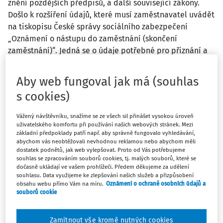
znění pozdějších předpisů, a další související zákony.
Došlo k rozšíření údajů, které musí zaměstnavatel uvádět
na tiskopisu České správy sociálního zabezpečení
„Oznámení o nástupu do zaměstnání (skončení
zaměstnání)“. Jedná se o údaje potřebné pro přiznání a
poskytování podpory v nezaměstnanosti. V souladu s
novelizovaným
§ 42 odst. 3 zákona o zaměstnanosti
tedy
Aby web fungoval jak má (souhlas
úřady práce získají údaje potřebné pro přiznání a
s cookies)
poskytování podpory v nezaměstnanosti od České správy
sociálního zabezpečení (ČSSZ).
Vážený návštěvníku, snažíme se ze všech sil přinášet vysokou úroveň
uživatelského komfortu při používání našich webových stránek. Mezi
základní předpoklady patří např. aby správně fungovalo vyhledávání,
Podle ustanovení
§ 94 odst. 1 zákona č. 187/2006 Sb.
, o
abychom vás neobtěžovali nevhodnou reklamou nebo abychom měli
nemocenském pojištění, ve znění pozdějších předpisů, mj.
dostatek podnětů, jak web vylepšovat. Proto od Vás potřebujeme
souhlas se zpracováním souborů cookies, tj. malých souborů, které se
platí, že zaměstnavatel je povinen oznámit příslušné
dočasně ukládají ve vašem prohlížeči. Předem děkujeme za udělení
okresní správě sociálního zabezpečení (OSSZ) v
souhlasu. Data využijeme ke zlepšování našich služeb a přizpůsobení
obsahu webu přímo Vám na míru.
Oznámení o ochraně osobních údajů a
elektronické podobě na elektronickou adresu určenou
souborů cookie
touto správou na předepsaném tiskopisu den, v němž
zaměstnanci skončila doba zaměstnání, a to do 8
Zamítnout vše kromě nutných cookies
kalendářních dnů ode dne jejího skončení (u